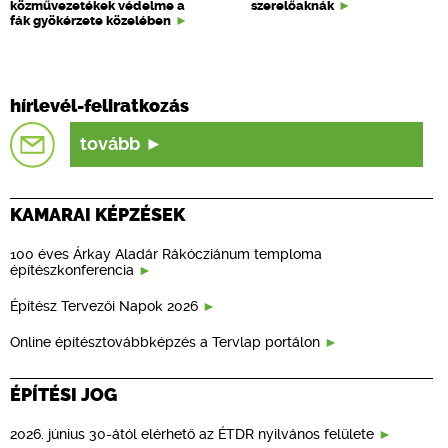
közművezetékek védelme a
szerelőaknák
fák gyökérzete közelében
hírlevél-feliratkozás
tovább
KAMARAI KÉPZÉSEK
100 éves Árkay Aladár Rákócziánum temploma
építészkonferencia
Építész Tervezői Napok 2026
Online építésztovábbképzés a Tervlap portálon
ÉPÍTÉSI JOG
2026. június 30-ától elérhető az ÉTDR nyilvános felülete