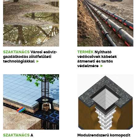
SZAKTANÁCS
Városi esővíz-
TERMÉK
Nyitható
gazdálkodás zöldfelületi
védőcsövek kábelek
technológiákkal
átmeneti és tartós
védelmére
SZAKTANÁCS
A
Modulrendszerű komopozit