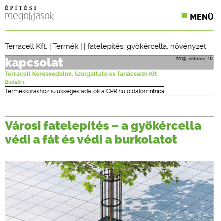
MENÜ
KONFERENCIÁK
Terracell Kft.
|
Termék
| |
fatelepítés
,
gyökércella
,
növényzet
SZAKLAPOK
2019. október 16.
kapcsolat
Terracell Kereskedelmi, Szolgáltató és Tanácsadó Kft.
CPR TERMÉKKIÍRÁS
Budaörs
Termékkiíráshoz szükséges adatok a CPR.hu oldalon:
nincs
ÉPÍTÉSI JOG
Városi fatelepítés – a gyökércella
ONLINE KÉPZÉSEK
védi a fát és védi a burkolatot
TERVEZÉSI SEGÉDLETEK