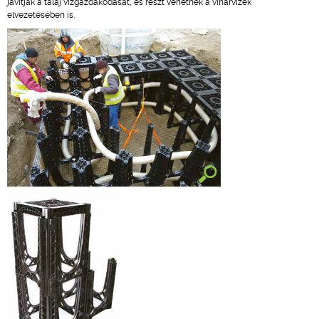
javítják a talaj vízgazdákodását, és részt vehetnek a viharvizek
elvezetésében is.