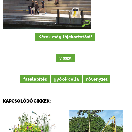
Kérek még tájékoztatást!
vissza
fatelepítés
gyökércella
növényzet
KAPCSOLÓDÓ CIKKEK: