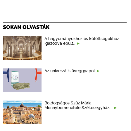
SOKAN OLVASTÁK
A hagyományokhoz és kötöttségekhez
igazodva épült…
Az univerzális üveggyapot
Boldogságos Szűz Mária
Mennybemenetele Székesegyház,…