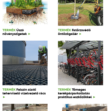
TERMÉK
Úszó
TERMÉK
Fatörzsvédő
növényszigetek
öntözőgallér
TERMÉK
Felszín alatti
TERMÉK
Tömeges
teherviselő vízelvezető rács
kerékpárparkoltatás
praktikus eszközökkel