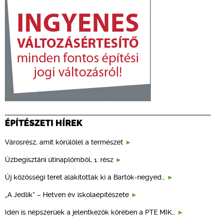
ÉPÍTÉSZETI HÍREK
Városrész, amit körülölel a természet
Üzbegisztáni útinaplómból, 1. rész
Új közösségi teret alakítottak ki a Bartók-negyed…
„A Jedlik” – Hetven év iskolaépítészete
Idén is népszerűek a jelentkezők körében a PTE MIK…