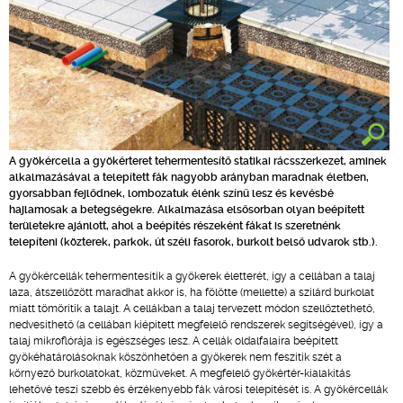
A gyökércella a gyökérteret tehermentesítő statikai rácsszerkezet, aminek
alkalmazásával a telepített fák nagyobb arányban maradnak életben,
gyorsabban fejlődnek, lombozatuk élénk színű lesz és kevésbé
hajlamosak a betegségekre. Alkalmazása elsősorban olyan beépített
területekre ajánlott, ahol a beépítés részeként fákat is szeretnénk
telepíteni (közterek, parkok, út széli fasorok, burkolt belső udvarok stb.).
A gyökércellák tehermentesítik a gyökerek életterét, így a cellában a talaj
laza, átszellőzött maradhat akkor is, ha fölötte (mellette) a szilárd burkolat
miatt tömörítik a talajt. A cellákban a talaj tervezett módon szellőztethető,
nedvesíthető (a cellában kiépített megfelelő rendszerek segítségével), így a
talaj mikroflórája is egészséges lesz. A cellák oldalfalaira beépített
gyökéhatárolásoknak köszönhetően a gyökerek nem feszítik szét a
környező burkolatokat, közműveket. A megfelelő gyökértér-kialakítás
lehetővé teszi szebb és érzékenyebb fák városi telepítését is. A gyökércellák