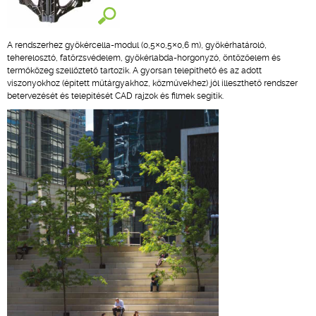
A rendszerhez gyökércella-modul (0,5×0,5×0,6 m), gyökérhatároló,
teherelosztó, fatörzsvédelem, gyökérlabda-horgonyzó, öntözőelem és
termőközeg szellőztető tartozik. A gyorsan telepíthető és az adott
viszonyokhoz (épített műtárgyakhoz, közművekhez) jól illeszthető rendszer
betervezését és telepítését CAD rajzok és filmek segítik.