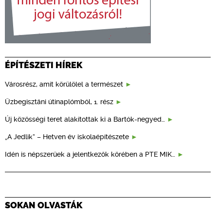
ÉPÍTÉSZETI HÍREK
Városrész, amit körülölel a természet
Üzbegisztáni útinaplómból, 1. rész
Új közösségi teret alakítottak ki a Bartók-negyed…
„A Jedlik” – Hetven év iskolaépítészete
Idén is népszerűek a jelentkezők körében a PTE MIK…
SOKAN OLVASTÁK