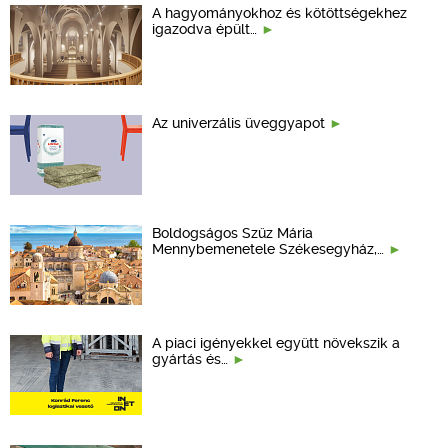
A hagyományokhoz és kötöttségekhez
igazodva épült…
Az univerzális üveggyapot
Boldogságos Szűz Mária
Mennybemenetele Székesegyház,…
A piaci igényekkel együtt növekszik a
gyártás és…