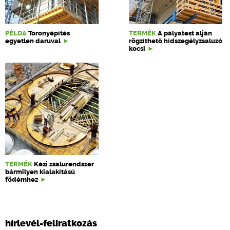
PÉLDA
Toronyépítés
TERMÉK
A pályatest alján
egyetlen daruval
rögzíthető hídszegélyzsaluzó
kocsi
TERMÉK
Kézi zsalurendszer
bármilyen kialakítású
födémhez
hírlevél-feliratkozás