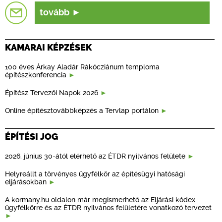
tovább
KAMARAI KÉPZÉSEK
100 éves Árkay Aladár Rákócziánum temploma
építészkonferencia
Építész Tervezői Napok 2026
Online építésztovábbképzés a Tervlap portálon
ÉPÍTÉSI JOG
2026. június 30-ától elérhető az ÉTDR nyilvános felülete
Helyreállt a törvényes ügyfélkör az építésügyi hatósági
eljárásokban
A kormany.hu oldalon már megismerhető az Eljárási kódex
ügyfélkörre és az ÉTDR nyilvános felületére vonatkozó tervezet