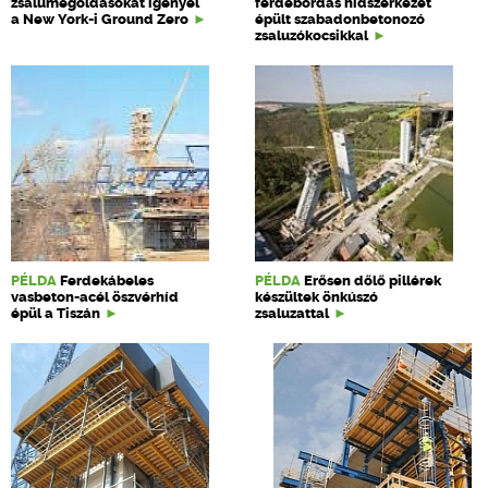
zsalumegoldásokat igényel
ferdebordás hídszerkezet
a New York-i Ground Zero
épült szabadonbetonozó
zsaluzókocsikkal
PÉLDA
Ferdekábeles
PÉLDA
Erősen dőlő pillérek
vasbeton-acél öszvérhíd
készültek önkúszó
épül a Tiszán
zsaluzattal