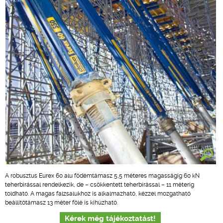
A robusztus Eurex 60 alu födémtámasz 5,5 méteres magasságig 60 kN
teherbírással rendelkezik, de – csökkentett teherbírással – 11 méterig
toldható. A magas falzsalukhoz is alkalmazható, kézzel mozgatható
beállítótámasz 13 méter fölé is kihúzható.
Kérek még tájékoztatást!