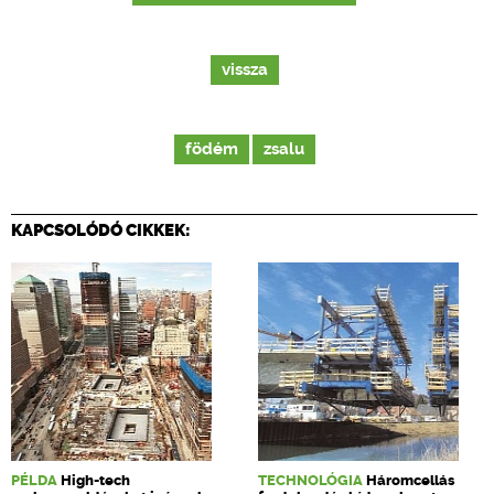
vissza
födém
zsalu
KAPCSOLÓDÓ CIKKEK:
PÉLDA
High-tech
TECHNOLÓGIA
Háromcellás