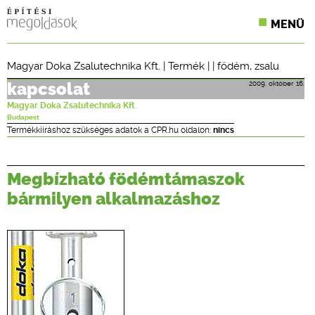
MENÜ
KONFERENCIÁK
Magyar Doka Zsalutechnika Kft.
|
Termék
| |
födém
,
zsalu
SZAKLAPOK
2009. október 16.
kapcsolat
Magyar Doka Zsalutechnika Kft.
CPR TERMÉKKIÍRÁS
Budapest
Termékkiíráshoz szükséges adatok a CPR.hu oldalon:
nincs
ÉPÍTÉSI JOG
Megbízható födémtámaszok
ONLINE KÉPZÉSEK
bármilyen alkalmazáshoz
TERVEZÉSI SEGÉDLETEK