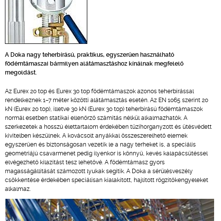
A Doka nagy teherbírású, praktikus, egyszerűen használható
födémtámaszai bármilyen alátámasztáshoz kínálnak megfelelő
megoldást.
Az Eurex 20 top és Eurex 30 top födémtámaszok azonos teherbírással
rendelkeznek 1–7 méter közötti alátámasztás esetén. Az EN 1065 szerint 20
kN (Eurex 20 top), illetve 30 kN (Eurex 30 top) teherbírású födémtámaszok
normál esetben statikai ellenőrző számítás nélkül alkalmazhatók. A
szerkezetek a hosszú élettartalom érdekében tűzihorganyzott és ütésvédett
kivitelben készülnek. A kovácsolt anyákkal összeszerelhető elemek
egyszerűen és biztonságosan vezetik le a nagy terheket is, a speciális
geometriájú csavarmenet pedig ilyenkor is könnyű, kevés kalapácsütéssel
elvégezhető kilazítást tesz lehetővé. A födémtámasz gyors
magasságállítását számozott lyukak segítik. A Doka a sérülésveszély
csökkentése érdekében speciálisan kialakított, hajlított rögzítőkengyeleket
alkalmaz.