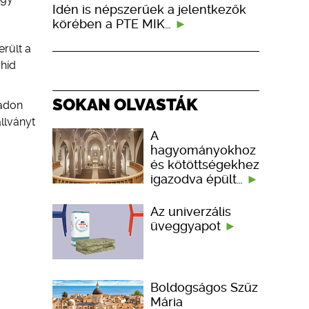
Idén is népszerűek a jelentkezők
körében a PTE MIK…
erült a
rhíd
SOKAN OLVASTÁK
badon
llványt
A
hagyományokhoz
és kötöttségekhez
igazodva épült…
Az univerzális
üveggyapot
Boldogságos Szűz
Mária