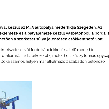
ával készül az M43 autópálya mederhídja Szegeden. Az
éklemeze és a pályalemeze készül vasbetonból, a bordái 
nhetően a szerkezet súlya jelentősen csökkenthető volt.
tmetszeten kívül ferde kábelekkel feszített) mederhíd
 háromkamrás hídszerkezetét 5 méter hosszú, 25 tonnás egys
z a Doka számos helyen már alkalmazott szabadon betonozó