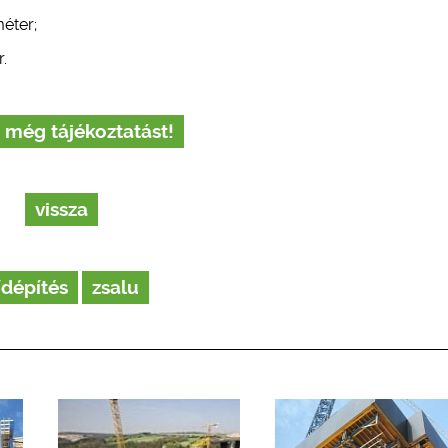
méter;
.
 még tájékoztatást!
vissza
ídépítés
zsalu