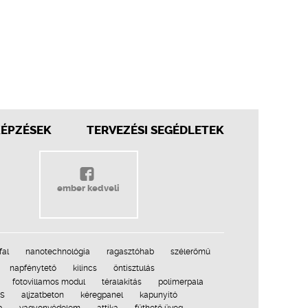
KÉPZÉSEK
TERVEZÉSI SEGÉDLETEK
ember kedveli
fal
nanotechnológia
ragasztóhab
szélerőmű
napfénytető
kilincs
öntisztulás
fotovillamos modul
téralakítás
polimerpala
és
aljzatbeton
kéregpanel
kapunyitó