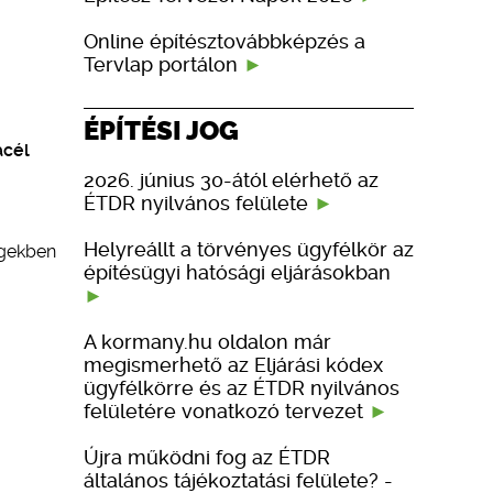
Online építésztovábbképzés a
Tervlap portálon
ÉPÍTÉSI JOG
acél
2026. június 30-ától elérhető az
ÉTDR nyilvános felülete
Helyreállt a törvényes ügyfélkör az
égekben
építésügyi hatósági eljárásokban
A kormany.hu oldalon már
megismerhető az Eljárási kódex
ügyfélkörre és az ÉTDR nyilvános
felületére vonatkozó tervezet
Újra működni fog az ÉTDR
általános tájékoztatási felülete? -