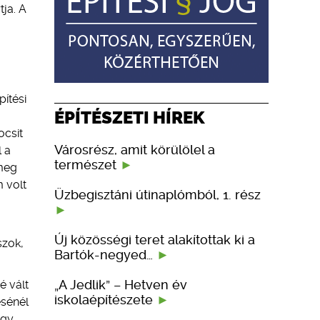
tja. A
ítési
ÉPÍTÉSZETI HÍREK
ocsit
Városrész, amit körülölel a
l a
természet
 meg
m volt
Üzbegisztáni útinaplómból, 1. rész
Új közösségi teret alakítottak ki a
szok,
Bartók-negyed…
„A Jedlik” – Hetven év
é vált
iskolaépítészete
ésénél
égy