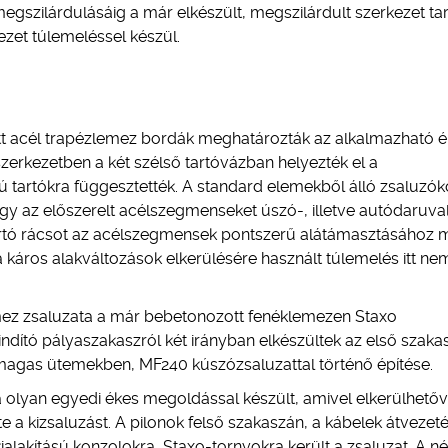
gszilárdulásáig a már elkészült, megszilárdult szerkezet tar
zet túlemeléssel készül.
tt acél trapézlemez bordák meghatározták az alkalmazható ép
zerkezetben a két szélső tartóvázban helyezték el a
 tartókra függesztették. A standard elemekből álló zsaluzók
ogy az előszerelt acélszegmenseket úszó-, illetve autódaruva
tartó rácsot az acélszegmensek pontszerű alátámasztásához
t a káros alakváltozások elkerülésére használt túlemelés itt ne
mez zsaluzata a már bebetonozott fenéklemezen Staxo
indító pályaszakaszról két irányban elkészültek az első szaka
agas ütemekben, MF240 kúszózsaluzattal történő építése.
 olyan egyedi ékes megoldással készült, amivel elkerülhetőv
a kizsaluzást. A pilonok felső szakaszán, a kábelek átvezet
ialakítású konzolokra, Staxo-tornyokra került a zsaluzat. A n