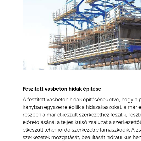
Feszített vasbeton hidak építése
A feszített vasbeton hidak építésének elve, hogy a p
irányban egyszerre építik a hídszakaszokat, a már 
részben a már elkészült szerkezethez feszítik, rés
előretolásánál a teljes külső zsaluzat a szerkezett
elkészült teherhordó szerkezetre támaszkodik. A zs
szerkezetek mozgatását, beállítását hidraulikus h