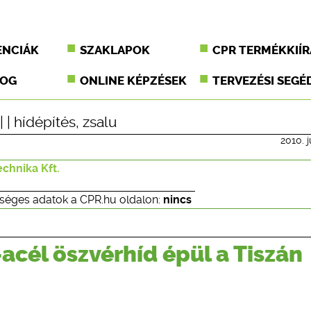
ENCIÁK
SZAKLAPOK
CPR TERMÉKKIÍR
JOG
ONLINE KÉPZÉSEK
TERVEZÉSI SEGÉ
| |
hídépítés
,
zsalu
2010. j
chnika Kft.
séges adatok a CPR.hu oldalon:
nincs
cél öszvérhíd épül a Tiszán