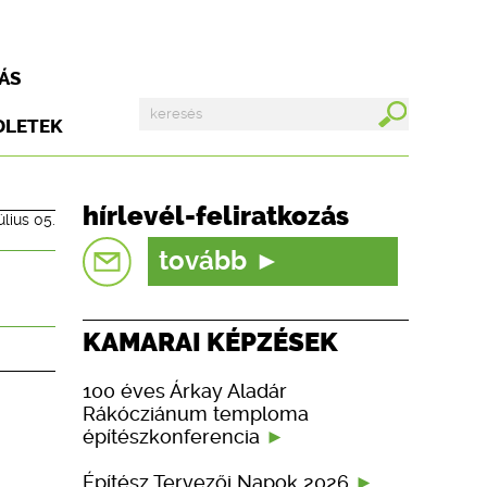
ÁS
DLETEK
hírlevél-feliratkozás
úlius 05.
tovább
KAMARAI KÉPZÉSEK
100 éves Árkay Aladár
Rákócziánum temploma
építészkonferencia
Építész Tervezői Napok 2026