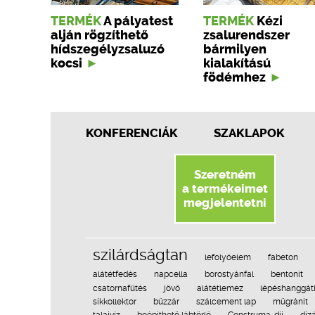
TERMÉK
A pályatest
TERMÉK
Kézi
alján rögzíthető
zsalurendszer
hídszegélyzsaluzó
bármilyen
kocsi
kialakítású
födémhez
KONFERENCIÁK
SZAKLAPOK
Szeretném
a termékeimet
megjelentetni
szilárdságtan
lefolyóelem
fabeton
alátétfedés
napcella
borostyánfal
bentonit
csatornafűtés
jövő
alátétlemez
lépéshanggát
síkkollektor
bűzzár
szálcement lap
műgránit