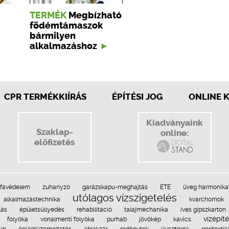
TERMÉK
Megbízható
födémtámaszok
bármilyen
alkalmazáshoz
CPR TERMÉKKIÍRÁS
ÉPÍTÉSI JOG
ONLINE 
Kiadványaink
Szaklap-
online:
előfizetés
favédelem
zuhanyzó
garázskapu-meghajtás
ÉTE
üveg harmonika
utólagos vízszigetelés
alkalmazástechnika
kvarchomok
lás
épületsüllyedés
rehabilitáció
talajmechanika
íves gipszkarton
vízépít
folyóka
vonalmenti folyóka
purhab
jövőkép
kavics