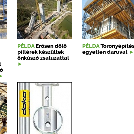
PÉLDA
Erősen dőlő
PÉLDA
Toronyépíté
pillérek készültek
egyetlen daruval
önkúszó zsaluzattal
t
ó