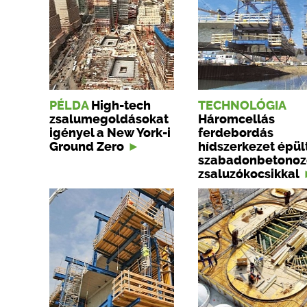
PÉLDA
High-tech
TECHNOLÓGIA
zsalumegoldásokat
Háromcellás
igényel a New York-i
ferdebordás
Ground Zero
hídszerkezet épül
szabadonbetonoz
zsaluzókocsikkal