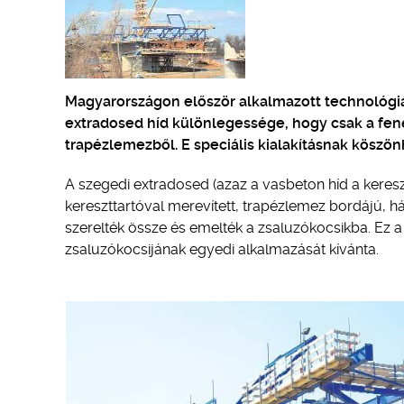
Magyarországon először alkalmazott technológi
extradosed híd különlegessége, hogy csak a fen
trapézlemezből. E speciális kialakításnak köszö
A szegedi extradosed (azaz a vasbeton híd a keresz
kereszttartóval merevített, trapézlemez bordájú,
szerelték össze és emelték a zsaluzókocsikba. E
zsaluzókocsijának egyedi alkalmazását kívánta.