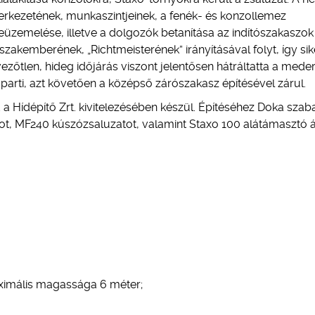
erkezetének, munkaszintjeinek, a fenék- és konzollemez
beüzemelése, illetve a dolgozók betanítása az indítószakaszok
kemberének, „Richtmeisterének” irányításával folyt, így sik
edvezőtlen, hideg időjárás viszont jelentősen hátráltatta a mede
 parti, azt követően a középső zárószakasz építésével zárul.
a Hídépítő Zrt. kivitelezésében készül. Építéséhez Doka sza
tot, MF240 kúszózsaluzatot, valamint Staxo 100 alátámasztó á
ximális magassága 6 méter;