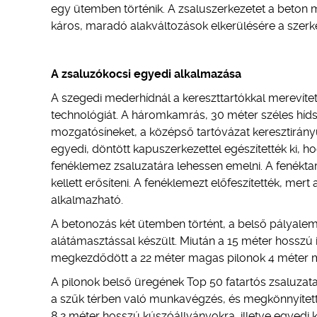
egy ütemben történik. A zsaluszerkezetet a beton me
káros, maradó alakváltozások elkerülésére a szerke
A zsaluzókocsi egyedi alkalmazása
A szegedi mederhídnál a kereszttartókkal merevíte
technológiát. A háromkamrás, 30 méter széles híds
mozgatósíneket, a középső tartóvázat keresztirányú
egyedi, döntött kapuszerkezettel egészítették ki, h
fenéklemez zsaluzatára lehessen emelni. A fenék
kellett erősíteni. A fenéklemezt előfeszítették, mer
alkalmazható.
A betonozás két ütemben történt, a belső pályale
alátámasztással készült. Miután a 15 méter hosszú 
megkezdődött a 22 méter magas pilonok 4 méter m
A pilonok belső üregének Top 50 fatartós zsaluzata
a szűk térben való munkavégzés, és megkönnyítette 
8,2 méter hosszú kúszóállványokra, illetve egyedi k