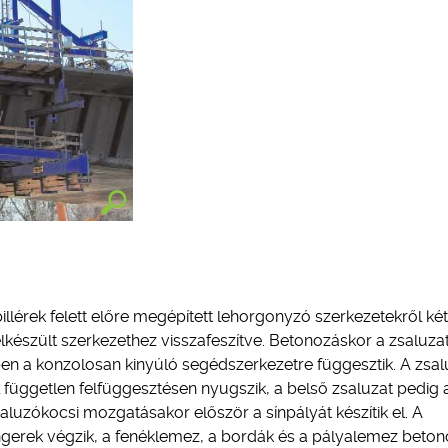
illérek felett előre megépített lehorgonyzó szerkezetekről két
elkészült szerkezethez visszafeszítve. Betonozáskor a zsaluza
zben a konzolosan kinyúló segédszerkezetre függesztik. A zsal
ől független felfüggesztésen nyugszik, a belső zsaluzat pedig
aluzókocsi mozgatásakor először a sínpályát készítik el. A
engerek végzik, a fenéklemez, a bordák és a pályalemez beto