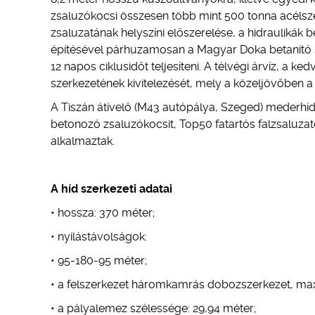
zsaluzókocsi összesen több mint 500 tonna acélsz
zsaluzatának helyszíni előszerelése, a hidraulikák 
építésével párhuzamosan a Magyar Doka betanító sza
12 napos ciklusidőt teljesíteni. A télvégi árvíz, a k
szerkezetének kivitelezését, mely a közeljövőben a
A Tiszán átívelő (M43 autópálya, Szeged) mederhíd 
betonozó zsaluzókocsit, Top50 fatartós falzsaluza
alkalmaztak.
A híd szerkezeti adatai
• hossza: 370 méter;
• nyílástávolságok:
• 95-180-95 méter;
• a felszerkezet háromkamrás dobozszerkezet, ma
• a pályalemez szélessége: 29,94 méter;