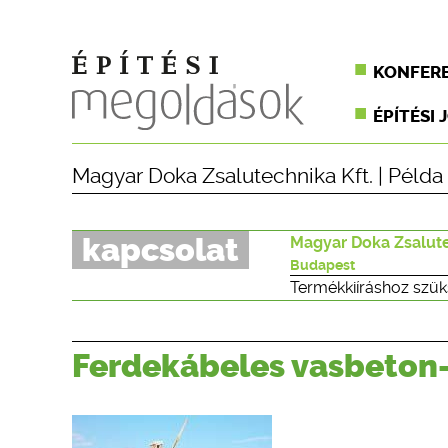
KONFER
ÉPÍTÉSI 
Magyar Doka Zsalutechnika Kft.
|
Példa
kapcsolat
Magyar Doka Zsalute
Budapest
Termékkiíráshoz szük
Ferdekábeles vasbeton-a