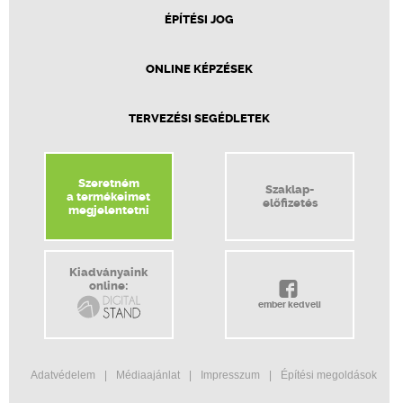
ÉPÍTÉSI JOG
ONLINE KÉPZÉSEK
TERVEZÉSI SEGÉDLETEK
Szeretném
Szaklap-
a termékeimet
előfizetés
megjelentetni
Kiadványaink
online:
ember kedveli
Adatvédelem
Médiaajánlat
Impresszum
Építési megoldások