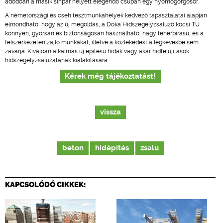
adódóan a másik sínpár helyett elegendő csupán egy nyomógörgősor.
A németországi és cseh tesztmunkahelyek kedvező tapasztalatai alapján
elmondható, hogy az új megoldás, a Doka Hídszegélyzsaluzó kocsi TU
könnyen, gyorsan és biztonságosan használható, nagy teherbírású, és a
felszerkezeten zajló munkákat, illetve a közlekedést a legkevésbé sem
zavarja. Kiválóan alkalmas új építésű hidak vagy akár hídfelújítások
hídszegélyzsaluzatának kialakítására.
Kérek még tájékoztatást!
vissza
beton
hídépítés
zsalu
KAPCSOLÓDÓ CIKKEK: