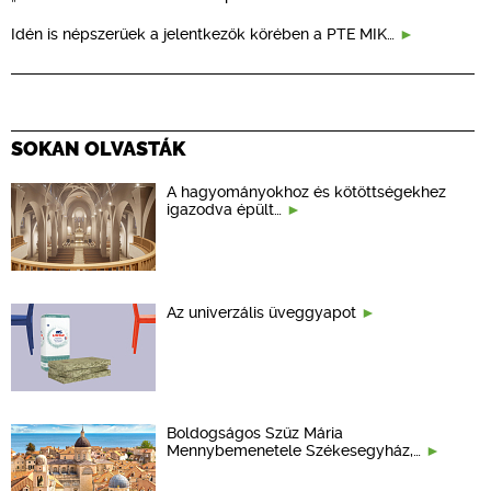
Idén is népszerűek a jelentkezők körében a PTE MIK…
SOKAN OLVASTÁK
A hagyományokhoz és kötöttségekhez
igazodva épült…
Az univerzális üveggyapot
Boldogságos Szűz Mária
Mennybemenetele Székesegyház,…