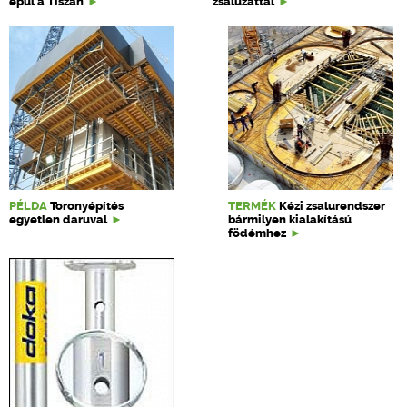
épül a Tiszán
zsaluzattal
PÉLDA
Toronyépítés
TERMÉK
Kézi zsalurendszer
egyetlen daruval
bármilyen kialakítású
födémhez