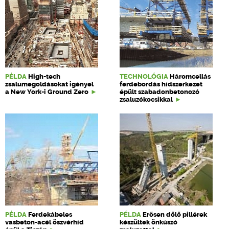
PÉLDA
High-tech
TECHNOLÓGIA
Háromcellás
zsalumegoldásokat igényel
ferdebordás hídszerkezet
a New York-i Ground Zero
épült szabadonbetonozó
zsaluzókocsikkal
PÉLDA
Ferdekábeles
PÉLDA
Erősen dőlő pillérek
vasbeton-acél öszvérhíd
készültek önkúszó