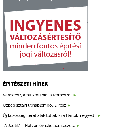
ÉPÍTÉSZETI HÍREK
Városrész, amit körülölel a természet
Üzbegisztáni útinaplómból, 1. rész
Új közösségi teret alakítottak ki a Bartók-negyed…
„A Jedlik” – Hetven év iskolaépítészete