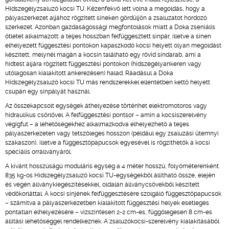
Hídszegélyzsaluzó kocsi TU. Kézenfekvő lett volna a megoldás, hogy a
pályaszerkezet aljához rögzített síneken gördüljön a zsaluzatot hordozó
szerkezet. Azonban gazdaságossági megfontolások miatt a Doka zseniális
ötletet alkalmazott: a teljes hosszban felfüggesztett sínpár, illetve a sínen
elhelyezett függesztési pontokon kapaszkodó kocsi helyett olyan megoldást
készített, melynél magán a kocsin található egy rövid síndarab, ami a
hídtest aljára rögzített függesztési pontokon (hídszegélyankeren vagy
utólagosan kialakított ankerezésen) halad. Ráadásul a Doka
Hídszegélyzsaluzó kocsi TU más rendszerekkel ellentétben kettő helyett
csupán egy sínpályát használ.
Az összekapcsolt egységek áthelyezése történhet elektromotoros vagy
hidraulikus csörlővel. A felfüggesztési pontsor – amin a kocsiszerelvény
végigfut – a lehetőségekhez alkalmazkodva elhelyezhető a teljes
pályaszerkezeten vagy tetszőleges hosszon (például egy zsaluzási ütemnyi
szakaszon), illetve a függesztőpapucsok egyesével is rögzíthetők a kocsi
speciális orrállványáról.
A kívánt hosszúságú moduláris egység a 4 méter hosszú, folyóméterenként
835 kg-os Hídszegélyzsaluzó kocsi TU-egységekből állítható össze, elején
és végén állványkiegészítésekkel, oldalán állványcsövekből készített
védőkorláttal. A kocsi sínjének felfüggesztésére szolgáló függesztőpapucsok
– számítva a pályaszerkezetben kialakított függesztési helyek esetleges
pontatlan elhelyezésére – vízszintesen 2-2 cm-es, függőlegesen 8 cm-es
állítási lehetőséggel rendelkeznek. A zsaluzókocsi-szerelvény kialakításából