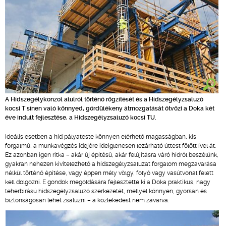
A Hídszegélykonzol alulról történő rögzítését és a Hídszegélyzsaluzó
kocsi T sínen való könnyed, gördülékeny átmozgatását ötvözi a Doka két
éve indult fejlesztése, a Hídszegélyzsaluzó kocsi TU.
Ideális esetben a híd pályateste könnyen elérhető magasságban, kis
forgalmú, a munkavégzés idejére ideiglenesen lezárható úttest fölött ível át.
Ez azonban igen ritka – akár új építésű, akár felújításra váró hídról beszélünk,
gyakran nehezen kivitelezhető a hídszegélyzsaluzat forgalom megzavarása
nélkül történő építése, vagy éppen mély völgy, folyó vagy vasútvonal felett
kell dolgozni. E gondok megoldására fejlesztette ki a Doka praktikus, nagy
teherbírású hídszegélyzsaluzó szerkezetét, mellyel könnyen, gyorsan és
biztonságosan lehet zsaluzni – a közlekedést nem zavarva.