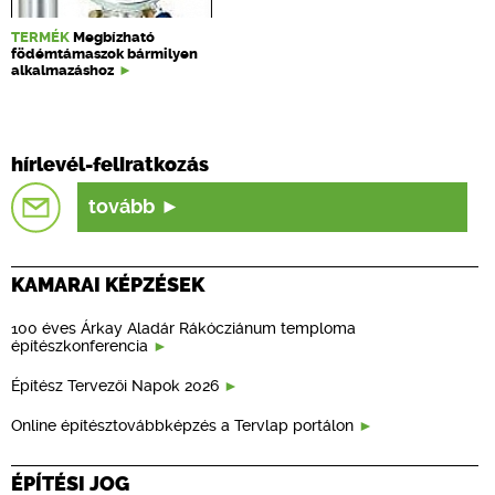
TERMÉK
Megbízható
födémtámaszok bármilyen
alkalmazáshoz
hírlevél-feliratkozás
tovább
KAMARAI KÉPZÉSEK
100 éves Árkay Aladár Rákócziánum temploma
építészkonferencia
Építész Tervezői Napok 2026
Online építésztovábbképzés a Tervlap portálon
ÉPÍTÉSI JOG