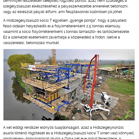
semmilyen előzetesen beépített rögzítési pontot, azaz nem szükséges a
szegélyzsaluzat elkészítéséhez a pályaszerkezetbe ankereket betonozni,
vagy az elkészült pályát átfúrni, ami felújításoknál különösen jól jöhet.
A Hídszegélyzsaluzó kocsi T egyetlen „gyenge pontja”, hogy a pályatest
felső oldalán helyezkedik el a folyóméterenként 2,5 tonnás ellensúly,
valamint a kocsi folyóméterenként 1 tonnás támasztó- és tartószerkezete.
Ez a szerkezet esetenként zavarhatja a közlekedést a hídon, illetve a
vasszerelési, betonozási munkát.
A két eddigi rendszer előnyös tulajdonságait, azaz a Hídszegélykonzol
alulról történő rögzítését és a Hídszegélyzsaluzó kocsi T sínen való könnyed,
gördülékeny átmozgatását ötvözi a Doka két éve indult fejlesztése, a