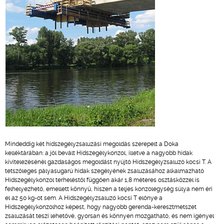
Mindeddig két hídszegélyzsaluzási megoldás szerepelt a Doka
kelléktárában: a jól bevált Hídszegélykonzol, illetve a nagyobb hidak
kivitelezésénél gazdaságos megoldást nyújtó Hídszegélyzsaluzó kocsi T. A
tetszőleges pályasugarú hidak szegélyének zsaluzásához alkalmazható
Hídszegélykonzol terheléstől függően akár 1,8 méteres osztásközzel is
felhelyezhető, emellett könnyű, hiszen a teljes konzolegység súlya nem éri
el az 50 kg-ot sem. A Hídszegélyzsaluzó kocsi T előnye a
Hídszegélykonzolhoz képest, hogy nagyobb gerenda-keresztmetszet
zsaluzását teszi lehetővé, gyorsan és könnyen mozgatható, és nem igényel