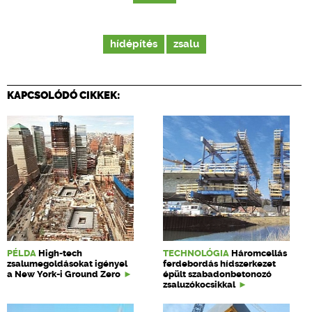
hídépítés
zsalu
KAPCSOLÓDÓ CIKKEK:
PÉLDA
High-tech
TECHNOLÓGIA
Háromcellás
zsalumegoldásokat igényel
ferdebordás hídszerkezet
a New York-i Ground Zero
épült szabadonbetonozó
zsaluzókocsikkal