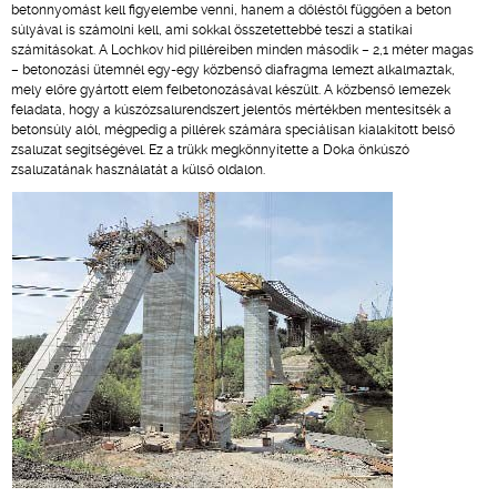
betonnyomást kell figyelembe venni, hanem a dőléstől függően a beton
súlyával is számolni kell, ami sokkal összetettebbé teszi a statikai
számításokat. A Lochkov híd pilléreiben minden második – 2,1 méter magas
– betonozási ütemnél egy-egy közbenső diafragma lemezt alkalmaztak,
mely előre gyártott elem felbetonozásával készült. A közbenső lemezek
feladata, hogy a kúszózsalurendszert jelentős mértékben mentesítsék a
betonsúly alól, mégpedig a pillérek számára speciálisan kialakított belső
zsaluzat segítségével. Ez a trükk megkönnyítette a Doka önkúszó
zsaluzatának használatát a külső oldalon.