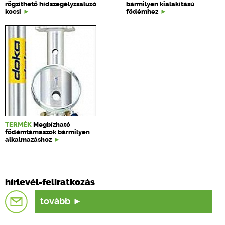
rögzíthető hídszegélyzsaluzó
bármilyen kialakítású
kocsi
födémhez
TERMÉK
Megbízható
födémtámaszok bármilyen
alkalmazáshoz
hírlevél-feliratkozás
tovább