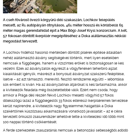
A cseh fővárost övező körgyűrű déli szakaszán, Lochkov település
mellett, az R1 autópályán ötnyílásos, 461 méter hosszú és körülbelül 65
méter magas gerendahidat épít a Max Bögl-Josef Krysl konzorcium. A két,
57 fokosan döntött ikerpillér megépítéséhez a Doka alátámasztás nélküli
megoldást tervezett.
A Lochkov hídéhoz hasonló mértékben döntött pillérek építése általában
nehéz alátámasztó állvány segítségével történik, mert ilyen esetekben
nemcsak a függőleges, hanem a vízszintes erőket is biztonságosan le kell
vezetni. Ezek az állványzatok egyrészt a völgyfenéken teherbíró aljzat
kialakítását igénylik, másrészt a bonyolult állványzat szakszerű felépítése,
illetve – az azt támasztó, merevítő, feszítő rendszerrel együtti – lebontása
sok embert is kíván. Ha az állványzatnak átjárókat is kell tartalmaznia, akkor
a kivitelezők feladata még összetettebbé válik. Ezért nem csoda, hogy
amikor a Prága déli részén fekvő Lochkov melletti völgyhíd 57 fokos
dőlésszögű (azaz a függőlegestől 33 fokos eltérésű) ikerpilléreinek tervezése
került napirendre, a kivitelezők nagy figyelemmel hallgatták a Doka
szakértőinek kúszózsalu alkalmazására vonatkozó javaslatát – az e célra
tervezett önkúszó zsalurendszer lehetővé tette a kivitelezési idő több mint
100 nappal történő csökkentését.
A ferde szerkezetek zsaluzatánál nemcsak a betonozási sebességből adódó