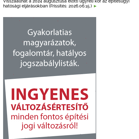
Visszaállhat a 2024 augusztusa előtti ügyféli kör az építésügyi
hatósági eljárásokban (Frissítés: 2026.06.15.)