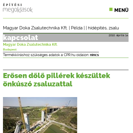
MENÜ
KONFERENCIÁK
Magyar Doka Zsalutechnika Kft.
|
Példa
| |
hídépítés
,
zsalu
SZAKLAPOK
2010. április 14.
kapcsolat
Magyar Doka Zsalutechnika Kft.
CPR TERMÉKKIÍRÁS
Budapest
Termékkiíráshoz szükséges adatok a CPR.hu oldalon:
nincs
ÉPÍTÉSI JOG
Erősen dőlő pillérek készültek
ONLINE KÉPZÉSEK
önkúszó zsaluzattal
TERVEZÉSI SEGÉDLETEK