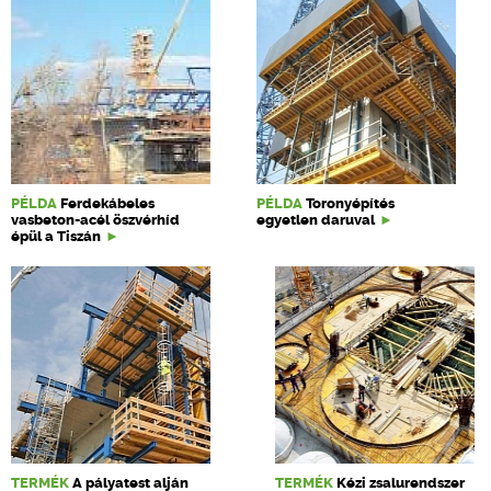
PÉLDA
Ferdekábeles
PÉLDA
Toronyépítés
vasbeton-acél öszvérhíd
egyetlen daruval
épül a Tiszán
TERMÉK
A pályatest alján
TERMÉK
Kézi zsalurendszer