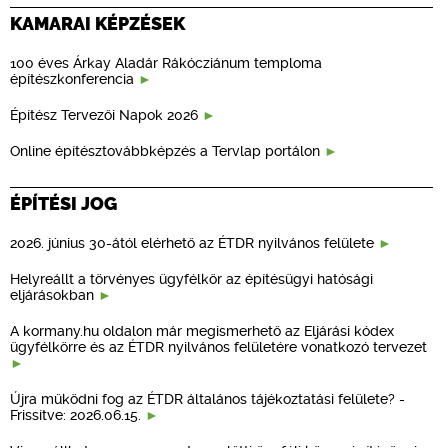
KAMARAI KÉPZÉSEK
100 éves Árkay Aladár Rákócziánum temploma
építészkonferencia
Építész Tervezői Napok 2026
Online építésztovábbképzés a Tervlap portálon
ÉPÍTÉSI JOG
2026. június 30-ától elérhető az ÉTDR nyilvános felülete
Helyreállt a törvényes ügyfélkör az építésügyi hatósági
eljárásokban
A kormany.hu oldalon már megismerhető az Eljárási kódex
ügyfélkörre és az ÉTDR nyilvános felületére vonatkozó tervezet
Újra működni fog az ÉTDR általános tájékoztatási felülete? -
Frissítve: 2026.06.15.