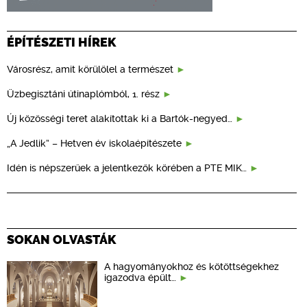
ÉPÍTÉSZETI HÍREK
Városrész, amit körülölel a természet
Üzbegisztáni útinaplómból, 1. rész
Új közösségi teret alakítottak ki a Bartók-negyed…
„A Jedlik” – Hetven év iskolaépítészete
Idén is népszerűek a jelentkezők körében a PTE MIK…
SOKAN OLVASTÁK
A hagyományokhoz és kötöttségekhez
igazodva épült…