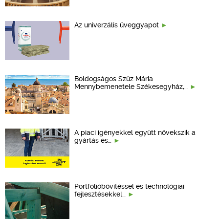
Az univerzális üveggyapot
Boldogságos Szűz Mária
Mennybemenetele Székesegyház,…
A piaci igényekkel együtt növekszik a
gyártás és…
Portfólióbővítéssel és technológiai
fejlesztésekkel…