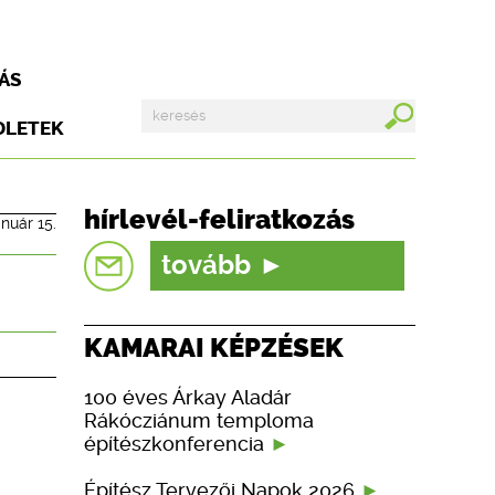
ÁS
DLETEK
hírlevél-feliratkozás
anuár 15.
tovább
KAMARAI KÉPZÉSEK
100 éves Árkay Aladár
Rákócziánum temploma
építészkonferencia
Építész Tervezői Napok 2026