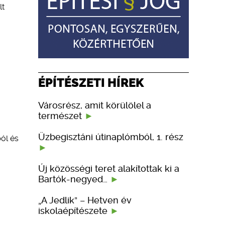
lt
ÉPÍTÉSZETI HÍREK
Városrész, amit körülölel a
természet
Üzbegisztáni útinaplómból, 1. rész
ól és
Új közösségi teret alakítottak ki a
Bartók-negyed…
„A Jedlik” – Hetven év
iskolaépítészete