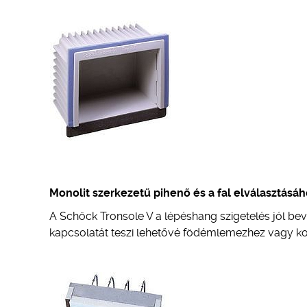
Monolit szerkezetű pihenő és a fal elválasztásá
A Schöck Tronsole V a lépéshang szigetelés jól be
kapcsolatát teszi lehetővé födémlemezhez vagy k