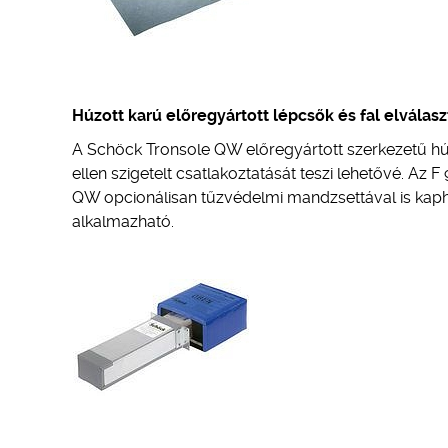
Húzott karú előregyártott lépcsők és fal elválas
A Schöck Tronsole QW előregyártott szerkezetű hú
ellen szigetelt csatlakoztatását teszi lehetővé. Az
QW opcionálisan tűzvédelmi mandzsettával is kapha
alkalmazható.