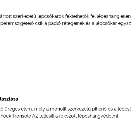
rtott szerkezetű lépcsőkarok fektethetők fel lépéshang ellen
t peremszigetelő csík a padló rétegeinek és a lépcsőkar egysz
lasztása
ő üreges elem, mely a monolit szerkezetű pihenő és a lépcs
chöck Tronsole AZ teljesíti a fokozott lépéshangvédelmi