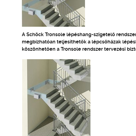
A Schöck Tronsole lépéshang-szigetelő rendsze
megbízhatóan teljesíthetők a lépcsőházak lépé
köszönhetően a Tronsole rendszer tervezési bizto