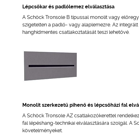
Lépcsőkar és padlólemez elválasztása
A Schöck Tronsole B típussal monolit vagy előregyá
szigetelten a padló- vagy alaplemezre. Az integrál
hanghídmentes csatlakoztatását teszi lehetővé.
Monolit szerkezetű pihenő és lépcsőházi fal elvá
A Schöck Tronsole AZ csatlakozókerettel rendelkez
fal lépéshang-technikai elválasztására szolgál. A S
követelményeket.