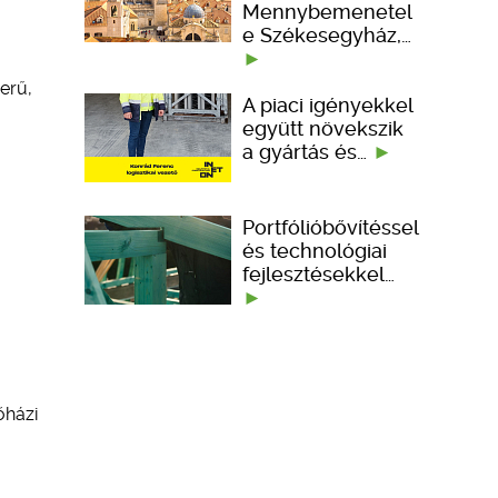
Mennybemenetel
e Székesegyház,…
erű,
A piaci igényekkel
együtt növekszik
a gyártás és…
Portfólióbővítéssel
és technológiai
fejlesztésekkel…
őházi