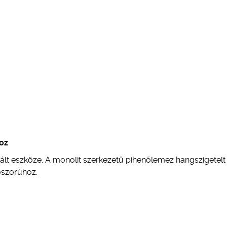
hoz
vált eszköze. A monolit szerkezetű pihenőlemez hangszigetelt
oszorúhoz.