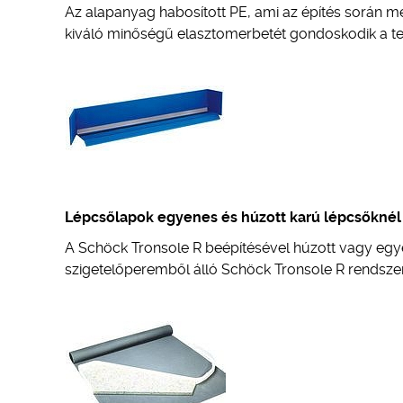
Az alapanyag habosított PE, ami az építés során 
kiváló minőségű elasztomerbetét gondoskodik a teh
Lépcsőlapok egyenes és húzott karú lépcsőknél
A Schöck Tronsole R beépítésével húzott vagy egye
szigetelőperemből álló Schöck Tronsole R rendszer