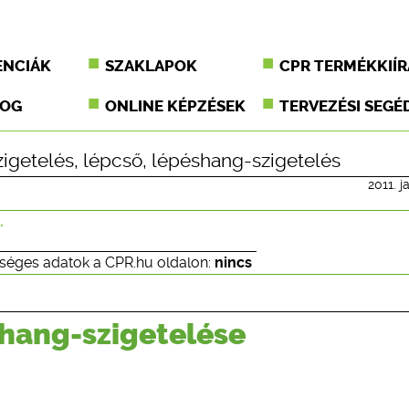
ENCIÁK
SZAKLAPOK
CPR TERMÉKKIÍR
JOG
ONLINE KÉPZÉSEK
TERVEZÉSI SEGÉ
igetelés
,
lépcső
,
lépéshang-szigetelés
2011. j
.
séges adatok a CPR.hu oldalon:
nincs
hang-szigetelése