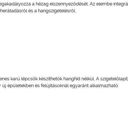
megakadályozza a hézag elszennyeződését. Az elembe integrá
erátadásról és a hangszigetelésről.
nes karú lépcsők készíthetők hanghíd nélkül. A szigetelőlapb
 új épületekben és felújításoknál egyaránt alkalmazható.