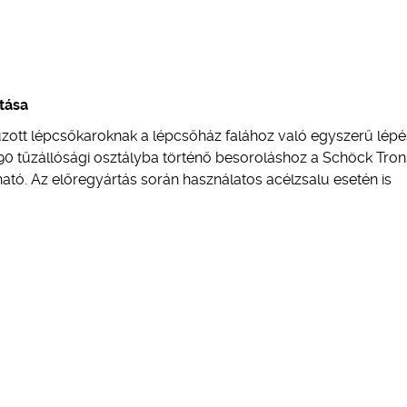
ztása
zott lépcsőkaroknak a lépcsőház falához való egyszerű lép
 F 90 tűzállósági osztályba történő besoroláshoz a Schöck Tro
tó. Az előregyártás során használatos acélzsalu esetén is