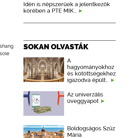
Idén is népszerűek a jelentkezők
körében a PTE MIK…
SOKAN OLVASTÁK
éshang
nsole
A
hagyományokhoz
és kötöttségekhez
igazodva épült…
Az univerzális
üveggyapot
Boldogságos Szűz
Mária