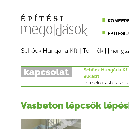
KONFER
ÉPÍTÉSI 
Schöck Hungária Kft.
|
Termék
| |
hangsz
kapcsolat
Schöck Hungária Kft
Budaörs
Termékkiíráshoz szük
Vasbeton lépcsők lépés