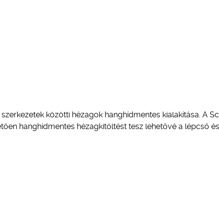
 szerkezetek közötti hézagok hanghídmentes kialakítása. A S
tően hanghídmentes hézagkitöltést tesz lehetővé a lépcső és