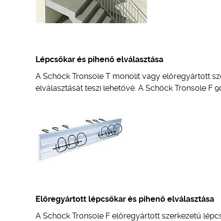
Lépcsőkar és pihenő elválasztása
A Schöck Tronsole T monolit vagy előregyártott s
elválasztását teszi lehetővé. A Schöck Tronsole F 90
Előregyártott lépcsőkar és pihenő elválasztása
A Schöck Tronsole F előregyártott szerkezetű lépc