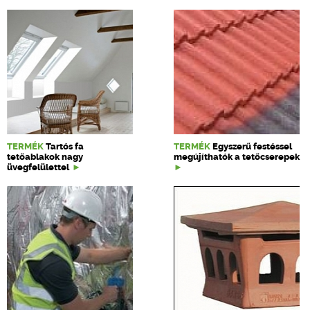
TERMÉK
Tartós fa
TERMÉK
Egyszerű festéssel
tetőablakok nagy
megújíthatók a tetőcserepek
üvegfelülettel