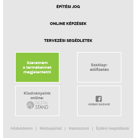
ÉPÍTÉSI JOG
ONLINE KÉPZÉSEK
TERVEZÉSI SEGÉDLETEK
Szeretném
Szaklap-
a termékeimet
előfizetés
megjelentetni
Kiadványaink
online:
ember kedveli
Adatvédelem
Médiaajánlat
Impresszum
Építési megoldások