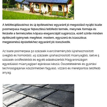
A tetőfelújításokhoz és új építésekhez egyaránt jó megoldást nyújtó Islate
polimerpala magyar fejlesztésű tetőfedő termék, melynek formája és
felülete a természetes kőpala eleganciáját sugározza, ezért szinte minden
építészeti igénynek megfelel: modern, egyszerű és klasszikus
megjelenésű épületekhez egyaránt jól illeszkedik.
Az Islate polimerpala 50 százalék kvarcőrleményből (újrahasznosított
üvegből és homokból), 45 százalék újrahasznosított műanyagból, illetve 5
százalék oxidfestékből és egyéb adalékszerből Magyarországon
egyedülálló műanyagipari eljárással készül. Összetételének és gyártási
technológiájának köszönhetően fagyálló, vízzáró és méretpontos tetőfedő
anyag.