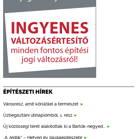
ÉPÍTÉSZETI HÍREK
Városrész, amit körülölel a természet
Üzbegisztáni útinaplómból, 1. rész
Új közösségi teret alakítottak ki a Bartók-negyed…
„A Jedlik” – Hetven év iskolaépítészete