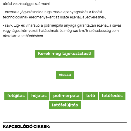
törési veszteséggel számolni;
• ellenáll a jégverésnek: a rugalmas alapanyagnak és a fedési
technológiának eredményeként az Islate ellenáll a jégverésnek;
• sav-, lúg- és viharálló: a polimerpala anyaga garantáltan ellenáll a savas
vagy lúgos környezeti hatásoknak, és még 140 km/h szélsebesség sem
okoz kárt a tetőfedésben.
Kérek még tájékoztatást!
vissza
felújítás
héjalás
polimerpala
tető
tetőfedés
tetőfelújítás
KAPCSOLÓDÓ CIKKEK: