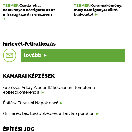
TERMÉK
Csodafólia:
TERMÉK
Kerámiakémény,
hatékonyan hőszigetel és az
mely nem igényel külső
infrasugárzást is visszaveri
burkolatot
hírlevél-feliratkozás
tovább
KAMARAI KÉPZÉSEK
100 éves Árkay Aladár Rákócziánum temploma
építészkonferencia
Építész Tervezői Napok 2026
Online építésztovábbképzés a Tervlap portálon
ÉPÍTÉSI JOG