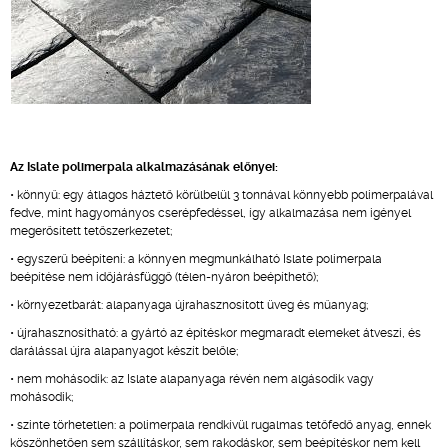
Az Islate polimerpala alkalmazásának előnyei:
• könnyű: egy átlagos háztető körülbelül 3 tonnával könnyebb polimerpalával
fedve, mint hagyományos cserépfedéssel, így alkalmazása nem igényel
megerősített tetőszerkezetet;
• egyszerű beépíteni: a könnyen megmunkálható Islate polimerpala
beépítése nem időjárásfüggő (télen-nyáron beépíthető);
• környezetbarát: alapanyaga újrahasznosított üveg és műanyag;
• újrahasznosítható: a gyártó az építéskor megmaradt elemeket átveszi, és
darálással újra alapanyagot készít belőle;
• nem mohásodik: az Islate alapanyaga révén nem algásodik vagy
mohásodik;
• szinte törhetetlen: a polimerpala rendkívül rugalmas tetőfedő anyag, ennek
köszönhetően sem szállításkor, sem rakodáskor, sem beépítéskor nem kell