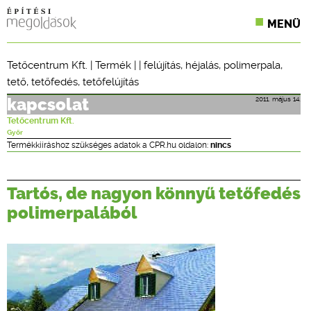
MENÜ
KONFERENCIÁK
Tetőcentrum Kft.
|
Termék
| |
felújítás
,
héjalás
,
polimerpala
,
tető
,
tetőfedés
,
tetőfelújítás
SZAKLAPOK
2011. május 14.
kapcsolat
CPR TERMÉKKIÍRÁS
Tetőcentrum Kft.
Győr
ÉPÍTÉSI JOG
Termékkiíráshoz szükséges adatok a CPR.hu oldalon:
nincs
ONLINE KÉPZÉSEK
Tartós, de nagyon könnyű tetőfedés
TERVEZÉSI SEGÉDLETEK
polimerpalából