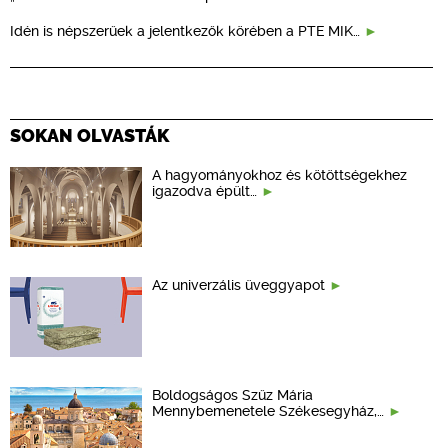
Idén is népszerűek a jelentkezők körében a PTE MIK…
SOKAN OLVASTÁK
A hagyományokhoz és kötöttségekhez
igazodva épült…
Az univerzális üveggyapot
Boldogságos Szűz Mária
Mennybemenetele Székesegyház,…