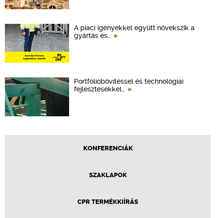
A piaci igényekkel együtt növekszik a
gyártás és…
Portfólióbővítéssel és technológiai
fejlesztésekkel…
KONFERENCIÁK
SZAKLAPOK
CPR TERMÉKKIÍRÁS