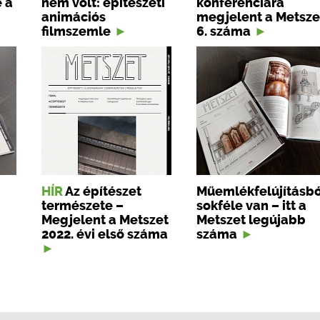
 a
nem volt: építészeti
konferenciára
animációs
megjelent a Metsze
filmszemle
6. száma
HÍR
Az építészet
Műemlékfelújításbó
természete –
sokféle van – itt a
Megjelent a Metszet
Metszet legújabb
2022. évi első száma
száma