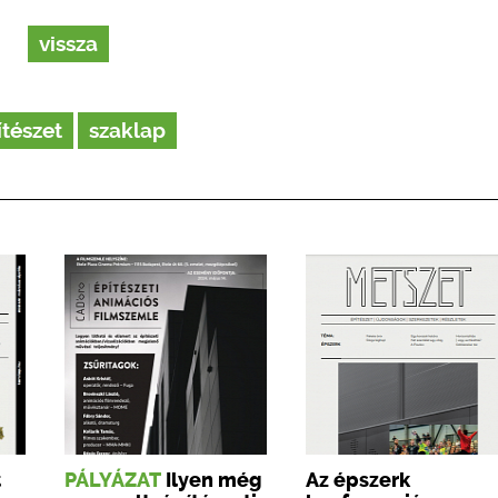
vissza
ítészet
szaklap
t
PÁLYÁZAT
Ilyen még
Az épszerk