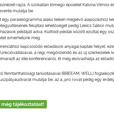
lnézeti rajza. A szokatlan tömegű épületet Katona Vilmos é
Levente mutatja be.
et egy paralelogramma alakú telken meglévő alapozáshoz kel
tegyüttesének felújítási lehetőségét pedig Lekics Gábor mut
ázások példáját adva. Külföldi példák között ezúttal egy osz
letet ismerhetünk meg.
ferenciához kapcsolódó előadások anyagai kaptak helyet, eze
nkcióváltásával, a régi, megőrizendő és az új szerkezetek k
lemaradt az idei konferenciáról, itt még elolvashatja az előad
öző fenntarthatósági tanúsításával (BREEAM, WELL) foglalkozik
szpályaudvarát mutatja be, az a_pro rovat pedig egy erdély
 még tájékoztatást!