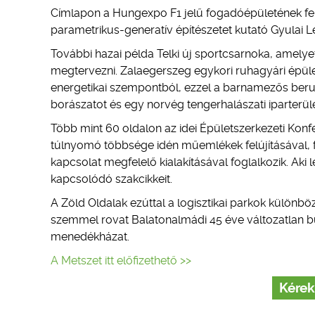
Címlapon a Hungexpo F1 jelű fogadóépületének felü
parametrikus-generatív építészetet kutató Gyulai 
További hazai példa Telki új sportcsarnoka, amely
megtervezni. Zalaegerszeg egykori ruhagyári épüle
energetikai szempontból, ezzel a barnamezős beruh
borászatot és egy norvég tengerhalászati iparterü
Több mint 60 oldalon az idei Épületszerkezeti Kon
túlnyomó többsége idén műemlékek felújításával, fu
kapcsolat megfelelő kialakításával foglalkozik. Aki 
kapcsolódó szakcikkeit.
A Zöld Oldalak ezúttal a logisztikai parkok különb
szemmel rovat Balatonalmádi 45 éve változatlan bu
menedékházat.
A Metszet itt előfizethető >>
Kérek