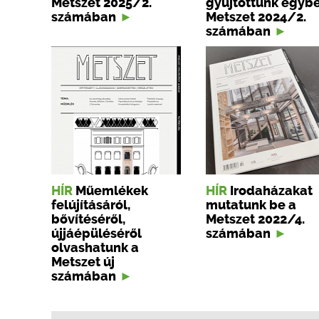
Metszet 2025/2.
gyűjtöttünk egybe
számában
Metszet 2024/2.
számában
HÍR
Műemlékek
HÍR
Irodaházakat
felújításáról,
mutatunk be a
bővítéséről,
Metszet 2022/4.
újjáépüléséről
számában
olvashatunk a
Metszet új
számában