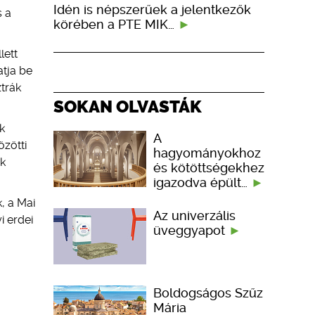
Idén is népszerűek a jelentkezők
s a
körében a PTE MIK…
lett
atja be
trák
SOKAN OLVASTÁK
k
A
özötti
hagyományokhoz
ók
és kötöttségekhez
igazodva épült…
, a Mai
Az univerzális
i erdei
üveggyapot
Boldogságos Szűz
Mária