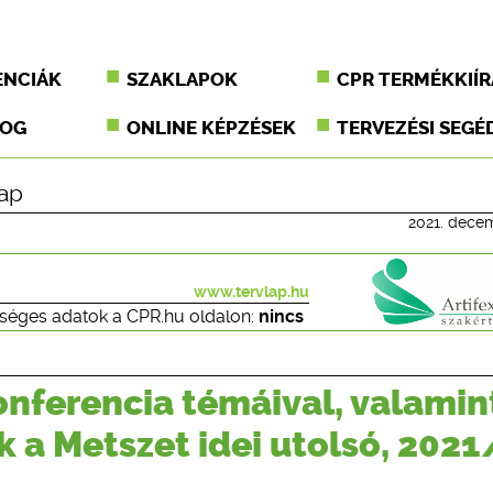
ENCIÁK
SZAKLAPOK
CPR TERMÉKKIÍR
JOG
ONLINE KÉPZÉSEK
TERVEZÉSI SEGÉ
lap
2021. dece
www.tervlap.hu
séges adatok a CPR.hu oldalon:
nincs
Konferencia témáival, valamin
k a Metszet idei utolsó, 2021