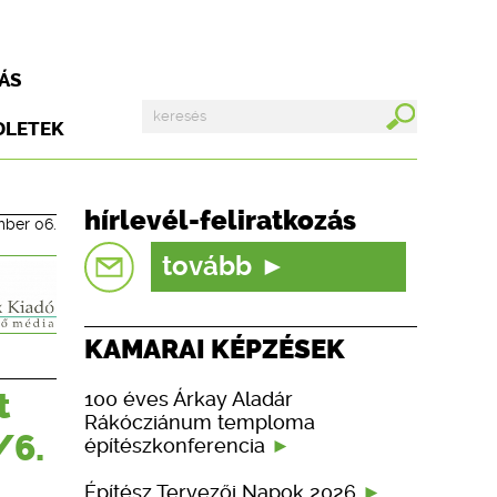
ÁS
DLETEK
hírlevél-feliratkozás
mber 06.
tovább
KAMARAI KÉPZÉSEK
t
100 éves Árkay Aladár
Rákócziánum temploma
/6.
építészkonferencia
Építész Tervezői Napok 2026