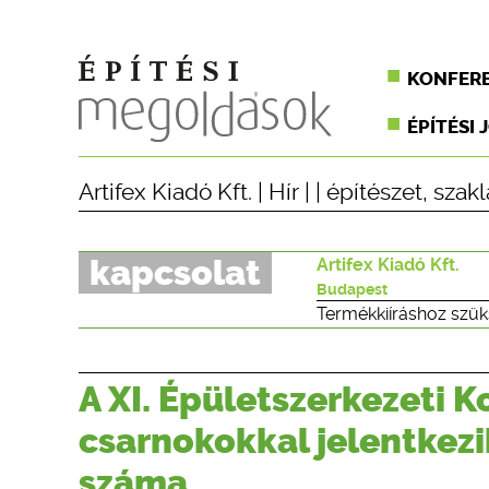
KONFER
ÉPÍTÉSI 
Artifex Kiadó Kft.
|
Hír
| |
építészet
,
szak
kapcsolat
Artifex Kiadó Kft.
Budapest
Termékkiíráshoz szük
A XI. Épületszerkezeti 
csarnokokkal jelentkezi
száma