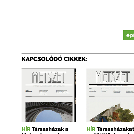
ép
KAPCSOLÓDÓ CIKKEK:
HÍR
Társasházak a
HÍR
Társasházaka