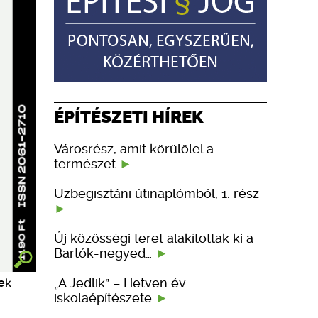
ÉPÍTÉSZETI HÍREK
Városrész, amit körülölel a
természet
Üzbegisztáni útinaplómból, 1. rész
Új közösségi teret alakítottak ki a
Bartók-negyed…
„A Jedlik” – Hetven év
ek
iskolaépítészete