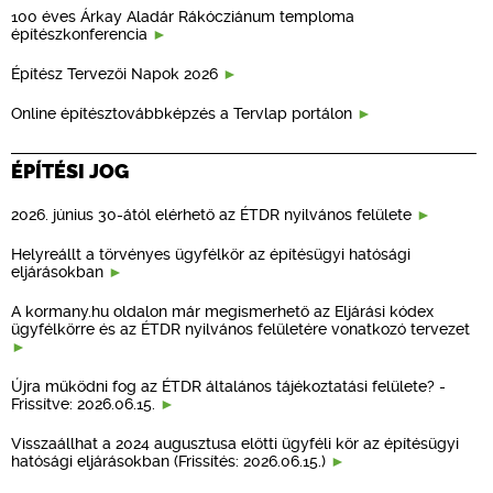
100 éves Árkay Aladár Rákócziánum temploma
építészkonferencia
Építész Tervezői Napok 2026
Online építésztovábbképzés a Tervlap portálon
ÉPÍTÉSI JOG
2026. június 30-ától elérhető az ÉTDR nyilvános felülete
Helyreállt a törvényes ügyfélkör az építésügyi hatósági
eljárásokban
A kormany.hu oldalon már megismerhető az Eljárási kódex
ügyfélkörre és az ÉTDR nyilvános felületére vonatkozó tervezet
Újra működni fog az ÉTDR általános tájékoztatási felülete? -
Frissítve: 2026.06.15.
Visszaállhat a 2024 augusztusa előtti ügyféli kör az építésügyi
hatósági eljárásokban (Frissítés: 2026.06.15.)