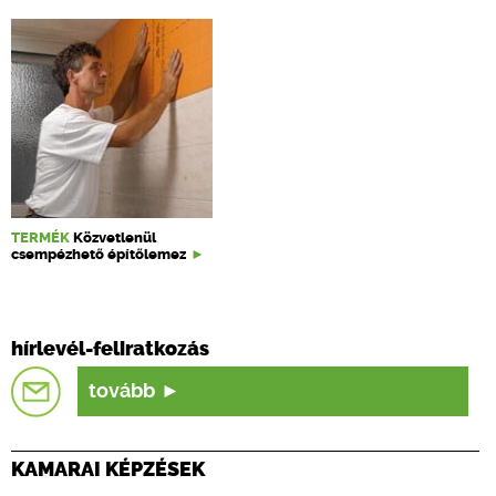
TERMÉK
Közvetlenül
csempézhető építőlemez
hírlevél-feliratkozás
tovább
KAMARAI KÉPZÉSEK