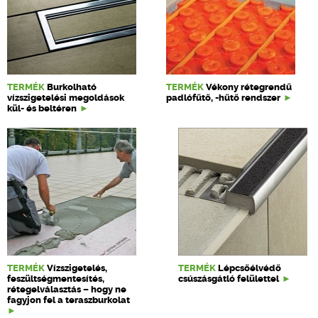
TERMÉK
Burkolható
TERMÉK
Vékony rétegrendű
vízszigetelési megoldások
padlófűtő, -hűtő rendszer
kül- és beltéren
TERMÉK
Vízszigetelés,
TERMÉK
Lépcsőélvédő
feszültségmentesítés,
csúszásgátló felülettel
rétegelválasztás – hogy ne
fagyjon fel a teraszburkolat