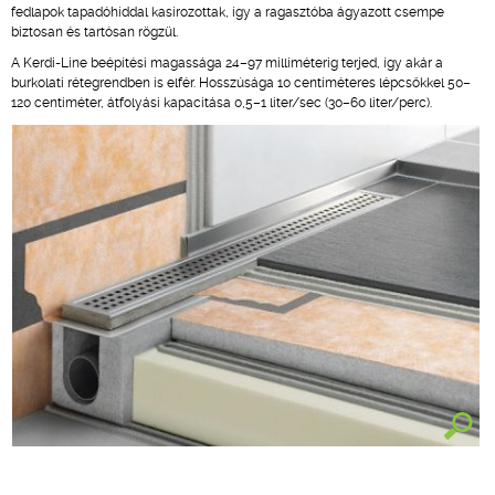
fedlapok tapadóhíddal kasírozottak, így a ragasztóba ágyazott csempe
biztosan és tartósan rögzül.
A Kerdi-Line beépítési magassága 24–97 milliméterig terjed, így akár a
burkolati rétegrendben is elfér. Hosszúsága 10 centiméteres lépcsőkkel 50–
120 centiméter, átfolyási kapacitása 0,5–1 liter/sec (30–60 liter/perc).