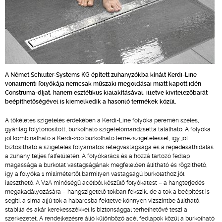
A Német Schlüter-Systems KG épített zuhanyzókba kínált Kerdi-Line
vonalmenti folyókája nemcsak műszaki megoldásai miatt kapott idén
Construma-díjat, hanem esztétikus kialakításával, illetve kivitelezőbarát
beépíthetőségével is kiemelkedik a hasonló termékek közül.
A tökéletes szigetelés érdekében a Kerdi-Line folyóka peremén széles,
gyárilag folytonosított, burkolható szigetelőmandzsetta található. A folyóka
jól kombinálható a Kerdi-200 burkolható lemezszigeteléssel, így jól
biztosítható a szigetelés folyamatos rétegvastagsága és a repedésáthidalás
a zuhany teljes falfelületén. A folyókarács és a hozzá tartozó fedlap
magassága a burkolat vastagságának megfelelően állítható és rögzíthető,
így a folyóka 1 millimétertől bármilyen vastagságú burkolathoz jól
illeszthető. A V2A minőségű acélból készülő folyókatest – a hangterjedés
megakadályozására – hangszigetelő tokban fekszik, de a tok a beépítést is
segíti: a sima aljú tok a habarcsba fektetve könnyen vízszintbe állítható,
stabillá és akár kerekesszékkel is biztonsággal terhelhetővé teszi a
szerkezetet. A rendelkezésre álló különböző acél fedlapok közül a burkolható