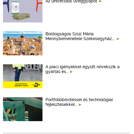
Az univerzális üveggyapot
Boldogságos Szűz Mária
Mennybemenetele Székesegyház,…
A piaci igényekkel együtt növekszik a
gyártás és…
Portfólióbővítéssel és technológiai
fejlesztésekkel…