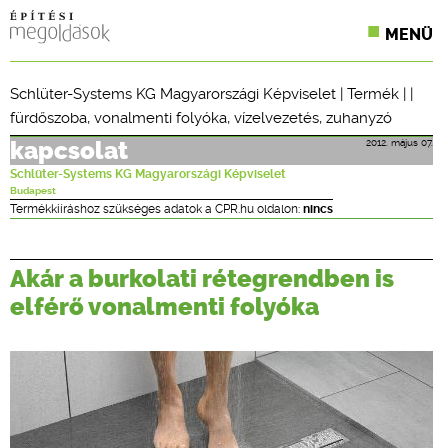
MENÜ
KONFERENCIÁK
Schlüter-Systems KG Magyarországi Képviselet
|
Termék
| |
fürdőszoba
,
vonalmenti folyóka
,
vízelvezetés
,
zuhanyzó
SZAKLAPOK
2012. május 07.
kapcsolat
CPR TERMÉKKIÍRÁS
Schlüter-Systems KG Magyarországi Képviselet
Budapest
ÉPÍTÉSI JOG
Termékkiíráshoz szükséges adatok a CPR.hu oldalon:
nincs
ONLINE KÉPZÉSEK
Akár a burkolati rétegrendben is
TERVEZÉSI SEGÉDLETEK
elférő vonalmenti folyóka