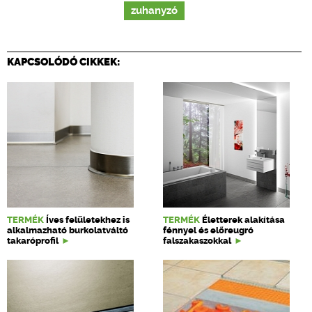
zuhanyzó
KAPCSOLÓDÓ CIKKEK:
TERMÉK
Íves felületekhez is
TERMÉK
Életterek alakítása
alkalmazható burkolatváltó
fénnyel és előreugró
takaróprofil
falszakaszokkal