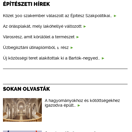
ÉPÍTÉSZETI HÍREK
Közel 300 szakember válaszolt az Építész Szakpolitikai…
Az óriásplakát, mely lakóhellyé változott
Városrész, amit körülölel a természet
Üzbegisztáni útinaplómból, 1. rész
Új közösségi teret alakítottak ki a Bartók-negyed…
SOKAN OLVASTÁK
A hagyományokhoz és kötöttségekhez
igazodva épült…