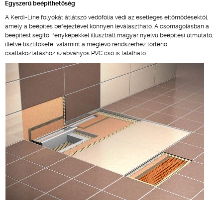
Egyszerű beépíthetőség
A Kerdi-Line folyókát átlátszó védőfólia védi az esetleges eltömődésektől,
amely a beépítés befejeztével könnyen leválasztható. A csomagolásban a
beépítést segítő, fényképekkel illusztrált magyar nyelvű beépítési útmutató,
illetve tisztítókefe, valamint a meglévő rendszerhez történő
csatlakoztatáshoz szabványos PVC cső is található.