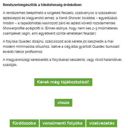
Rendszerkiegészítők a tökéletesség érdekében
A rendszerhez beépíthető a szigetelt felületű, szabványos (2 százalékos)
lejtésképző és kiegyenlítő lemez, a Kerdi-Shower, továbbá – egyedülálló
módon – a tapadóhíddal kasírozott záró és lejtést követő rozsdamentes
Showerprofile acélprofil is. (Ennek előnye, hogy nem kell 2–3 milliméteres
csempéket vágni, ami egyébként szinte lehetetlen feladat.)
A folyóka Quadec dizájnú, szálcsiszolt acél kerete jól illeszkedik a mai
modern minimalista stílushoz, illetve a cég által gyártott Quadec burkolati
élvédő/dekor profilokhoz.
A magyarországi kereskedők a folyókákat készletről, vagy rövid határidővel
szállítják.
Kérek még tájékoztatást!
vissza
fürdőszoba
vonalmenti folyóka
vízelvezetés