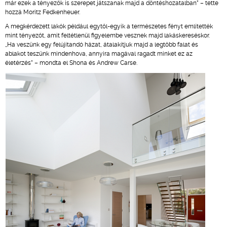
már ezek a tényezők is szerepet játszanak majd a döntéshozatalban” – tette
hozzá Moritz Fedkenheuer.
A megkérdezett lakók például egytől-egyik a természetes fényt említették
mint tényezőt, amit feltétlenül figyelembe vesznek majd lakáskereséskor.
„Ha veszünk egy felújítandó házat, átalakítjuk majd a legtöbb falat és
ablakot teszünk mindenhova, annyira magával ragadt minket ez az
életérzés” – mondta el Shona és Andrew Carse.