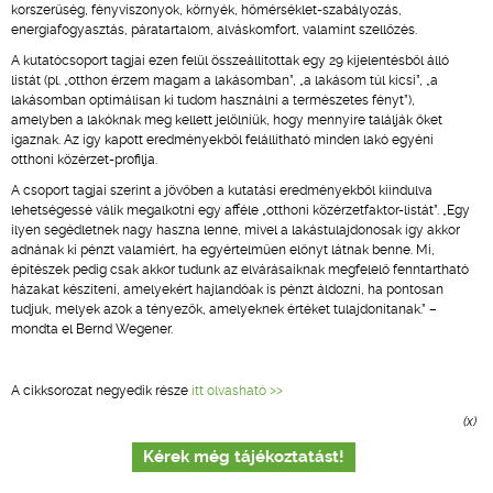
korszerűség, fényviszonyok, környék, hőmérséklet-szabályozás,
energiafogyasztás, páratartalom, alváskomfort, valamint szellőzés.
A kutatócsoport tagjai ezen felül összeállítottak egy 29 kijelentésből álló
listát (pl. „otthon érzem magam a lakásomban”, „a lakásom túl kicsi”, „a
lakásomban optimálisan ki tudom használni a természetes fényt”),
amelyben a lakóknak meg kellett jelölniük, hogy mennyire találják őket
igaznak. Az így kapott eredményekből felállítható minden lakó egyéni
otthoni közérzet-profilja.
A csoport tagjai szerint a jövőben a kutatási eredményekből kiindulva
lehetségessé válik megalkotni egy afféle „otthoni közérzetfaktor-listát”. „Egy
ilyen segédletnek nagy haszna lenne, mivel a lakástulajdonosak így akkor
adnának ki pénzt valamiért, ha egyértelműen előnyt látnak benne. Mi,
építészek pedig csak akkor tudunk az elvárásaiknak megfelelő fenntartható
házakat készíteni, amelyekért hajlandóak is pénzt áldozni, ha pontosan
tudjuk, melyek azok a tényezők, amelyeknek értéket tulajdonítanak.” –
mondta el Bernd Wegener.
A cikksorozat negyedik része
itt olvasható >>
(x)
Kérek még tájékoztatást!