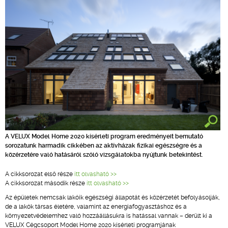
A VELUX Model Home 2020 kísérleti program eredményeit bemutató
sorozatunk harmadik cikkében az aktívházak fizikai egészségre és a
közérzetére való hatásáról szóló vizsgálatokba nyújtunk betekintést.
A cikksorozat első része
itt olvasható >>
A cikksorozat második része
itt olvasható >>
Az épületek nemcsak lakóik egészségi állapotát és közérzetét befolyásolják,
de a lakók társas életére, valamint az energiafogyasztáshoz és a
környezetvédelemhez való hozzáállásukra is hatással vannak – derült ki a
VELUX Cégcsoport Model Home 2020 kísérleti programjának