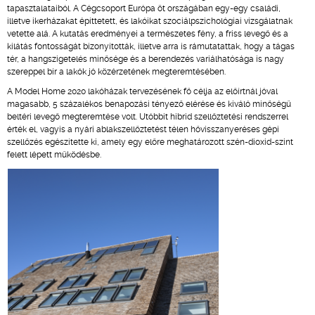
tapasztalataiból. A Cégcsoport Európa öt országában egy-egy családi,
illetve ikerházakat építtetett, és lakóikat szociálpszichológiai vizsgálatnak
vetette alá. A kutatás eredményei a természetes fény, a friss levegő és a
kilátás fontosságát bizonyították, illetve arra is rámutatattak, hogy a tágas
tér, a hangszigetelés minősége és a berendezés variálhatósága is nagy
szereppel bír a lakók jó közérzetének megteremtésében.
A Model Home 2020 lakóházak tervezésének fő célja az előírtnál jóval
magasabb, 5 százalékos benapozási tényező elérése és kiváló minőségű
beltéri levegő megteremtése volt. Utóbbit hibrid szellőztetési rendszerrel
érték el, vagyis a nyári ablakszellőztetést télen hővisszanyeréses gépi
szellőzés egészítette ki, amely egy előre meghatározott szén-dioxid-szint
felett lépett működésbe.