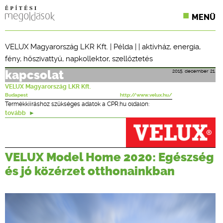
MENÜ
KONFERENCIÁK
VELUX Magyarország LKR Kft.
|
Példa
| |
aktívház
,
energia
,
fény
,
hőszivattyú
,
napkollektor
,
szellőztetés
SZAKLAPOK
2015. december 21.
kapcsolat
CPR TERMÉKKIÍRÁS
VELUX Magyarország LKR Kft.
Budapest
http://www.velux.hu/
ÉPÍTÉSI JOG
Termékkiíráshoz szükséges adatok a CPR.hu oldalon:
tovább
ONLINE KÉPZÉSEK
TERVEZÉSI SEGÉDLETEK
VELUX Model Home 2020: Egészség
és jó közérzet otthonainkban