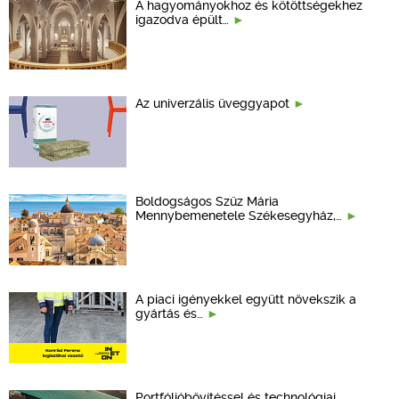
A hagyományokhoz és kötöttségekhez
igazodva épült…
Az univerzális üveggyapot
Boldogságos Szűz Mária
Mennybemenetele Székesegyház,…
A piaci igényekkel együtt növekszik a
gyártás és…
Portfólióbővítéssel és technológiai