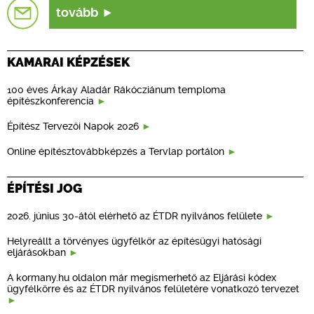
tovább
KAMARAI KÉPZÉSEK
100 éves Árkay Aladár Rákócziánum temploma
építészkonferencia
Építész Tervezői Napok 2026
Online építésztovábbképzés a Tervlap portálon
ÉPÍTÉSI JOG
2026. június 30-ától elérhető az ÉTDR nyilvános felülete
Helyreállt a törvényes ügyfélkör az építésügyi hatósági
eljárásokban
A kormany.hu oldalon már megismerhető az Eljárási kódex
ügyfélkörre és az ÉTDR nyilvános felületére vonatkozó tervezet