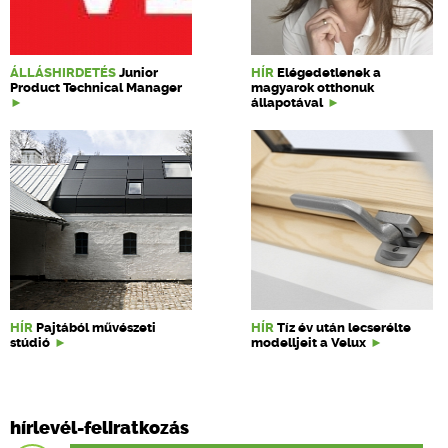
ÁLLÁSHIRDETÉS
Junior
HÍR
Elégedetlenek a
Product Technical Manager
magyarok otthonuk
állapotával
HÍR
Pajtából művészeti
HÍR
Tíz év után lecserélte
stúdió
modelljeit a Velux
hírlevél-feliratkozás