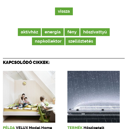
vissza
aktívház
energia
fény
hőszivattyú
napkollektor
szellőztetés
KAPCSOLÓDÓ CIKKEK:
PÉLDA
VELUX Model Home
TERMÉK
Hőszigetelt