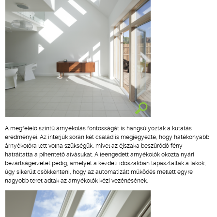
A megfelelő szintű árnyékolás fontosságát is hangsúlyozták a kutatás
eredményei. Az interjúk során két család is megjegyezte, hogy hatékonyabb
árnyékolóra lett volna szükségük, mivel az éjszaka beszűrődő fény
hátráltatta a pihentető alvásukat. A leengedett árnyékolók okozta nyári
bezártságérzetet pedig, amelyet a kezdeti időszakban tapasztaltak a lakók,
úgy sikerült csökkenteni, hogy az automatizált működés mellett egyre
nagyobb teret adtak az árnyékolók kézi vezérlésének.