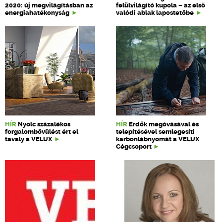
2020: új megvilágításban az
felülvilágító kupola – az első
energiahatékonyság
valódi ablak lapostetőbe
HÍR
Nyolc százalékos
HÍR
Erdők megóvásával és
forgalombővülést ért el
telepítésével semlegesíti
tavaly a VELUX
karbonlábnyomát a VELUX
Cégcsoport