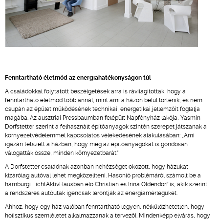
Fenntartható életmód az energiahatékonyságon túl
A családokkal folytatott beszélgetések arra is rávilágítottak, hogy a
fenntartható életmód több annál, mint ami a házon belül történik, és nem
csupán az épület működésének technikai, energetikai jellemzőit foglalja
magába. Az ausztriai Pressbaumban felépült Napfényház lakója, Yasmin
Dorfstetter szerint a felhasznált építőanyagok szintén szerepet játszanak a
környezetvédelemmel kapcsolatos vélekedésének alakulásában: „Ami
igazán tetszett a házban, hogy még az építőanyagokat is gondosan
válogatták össze, minden környezetbarát.”
A Dorfstetter családnak azonban nehézséget okozott, hogy házukat
kizárólag autóval lehet megközelíteni. Hasonló problémáról számolt be a
hamburgi LichtAktivHausban élő Christian és Irina Oldendorf is, akik szerint
a rendszeres autóutak igencsak lerontják az energiamérlegüket.
Ahhoz, hogy egy ház valóban fenntartható legyen, nélkülözhetetlen, hogy
holisztikus szemléletet alkalmazzanak a tervezői. Mindenképp elvárás, hogy