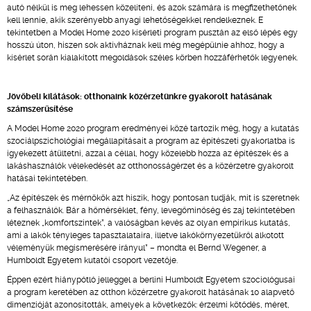
autó nélkül is meg lehessen közelíteni, és azok számára is megfizethetőnek
kell lennie, akik szerényebb anyagi lehetőségekkel rendelkeznek. E
tekintetben a Model Home 2020 kísérleti program pusztán az első lépés egy
hosszú úton, hiszen sok aktívháznak kell még megépülnie ahhoz, hogy a
kísérlet során kialakított megoldások széles körben hozzáférhetők legyenek.
Jövőbeli kilátások: otthonaink közérzetünkre gyakorolt hatásának
számszerűsítése
A Model Home 2020 program eredményei közé tartozik még, hogy a kutatás
szociálpszichológiai megállapításait a program az építészeti gyakorlatba is
igyekezett átültetni, azzal a céllal, hogy közelebb hozza az építészek és a
lakáshasználók vélekedését az otthonosságérzet és a közérzetre gyakorolt
hatásai tekintetében.
„Az építészek és mérnökök azt hiszik, hogy pontosan tudják, mit is szeretnek
a felhasználók. Bár a hőmérséklet, fény, levegőminőség és zaj tekintetében
léteznek „komfortszintek”, a valóságban kevés az olyan empirikus kutatás,
ami a lakók tényleges tapasztalataira, illetve lakókörnyezetükről alkotott
véleményük megismerésére irányul” – mondta el Bernd Wegener, a
Humboldt Egyetem kutatói csoport vezetője.
Éppen ezért hiánypótló jelleggel a berlini Humboldt Egyetem szociológusai
a program keretében az otthon közérzetre gyakorolt hatásának 10 alapvető
dimenzióját azonosították, amelyek a következők: érzelmi kötődés, méret,