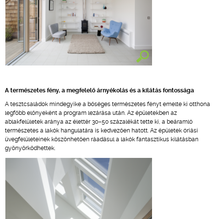
A természetes fény, a megfelelő árnyékolás és a kilátás fontossága
A tesztcsaládok mindegyike a bőséges természetes fényt emelte ki otthona
legfőbb előnyeként a program lezárása után. Az épületekben az
ablakfelületek aránya az élettér 30–50 százalékát tette ki, a beáramló
természetes a lakók hangulatára is kedvezően hatott. Az épületek óriási
üvegfelületeinek köszönhetően ráadásul a lakók fantasztikus kilátásban
gyönyörködhettek.