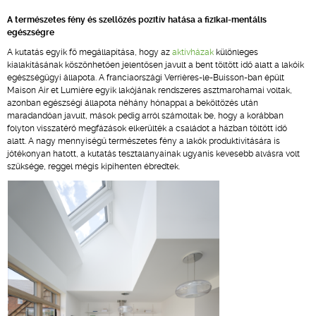
A természetes fény és szellőzés pozitív hatása a fizikai-mentális
egészségre
A kutatás egyik fő megállapítása, hogy az
aktívházak
különleges
kialakításának köszönhetően jelentősen javult a bent töltött idő alatt a lakóik
egészségügyi állapota. A franciaországi Verrières-le-Buisson-ban épült
Maison Air et Lumière egyik lakójának rendszeres asztmarohamai voltak,
azonban egészségi állapota néhány hónappal a beköltözés után
maradandóan javult, mások pedig arról számoltak be, hogy a korábban
folyton visszatérő megfázások elkerülték a családot a házban töltött idő
alatt. A nagy mennyiségű természetes fény a lakók produktivitására is
jótékonyan hatott, a kutatás tesztalanyainak ugyanis kevesebb alvásra volt
szüksége, reggel mégis kipihenten ébredtek.