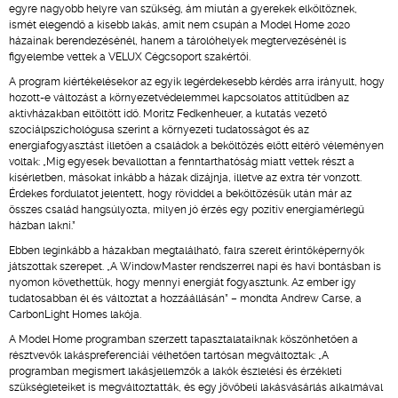
egyre nagyobb helyre van szükség, ám miután a gyerekek elköltöznek,
ismét elegendő a kisebb lakás, amit nem csupán a Model Home 2020
házainak berendezésénél, hanem a tárolóhelyek megtervezésénél is
figyelembe vettek a VELUX Cégcsoport szakértői.
A program kiértékelésekor az egyik legérdekesebb kérdés arra irányult, hogy
hozott-e változást a környezetvédelemmel kapcsolatos attitűdben az
aktívházakban eltöltött idő. Moritz Fedkenheuer, a kutatás vezető
szociálpszichológusa szerint a környezeti tudatosságot és az
energiafogyasztást illetően a családok a beköltözés előtt eltérő véleményen
voltak: „Míg egyesek bevallottan a fenntarthatóság miatt vettek részt a
kísérletben, másokat inkább a házak dizájnja, illetve az extra tér vonzott.
Érdekes fordulatot jelentett, hogy röviddel a beköltözésük után már az
összes család hangsúlyozta, milyen jó érzés egy pozitív energiamérlegű
házban lakni.”
Ebben leginkább a házakban megtalálható, falra szerelt érintőképernyők
játszottak szerepet. „A WindowMaster rendszerrel napi és havi bontásban is
nyomon követhettük, hogy mennyi energiát fogyasztunk. Az ember így
tudatosabban él és változtat a hozzáállásán” – mondta Andrew Carse, a
CarbonLight Homes lakója.
A Model Home programban szerzett tapasztalataiknak köszönhetően a
résztvevők lakáspreferenciái vélhetően tartósan megváltoztak: „A
programban megismert lakásjellemzők a lakók észlelési és érzékleti
szükségleteiket is megváltoztatták, és egy jövőbeli lakásvásárlás alkalmával