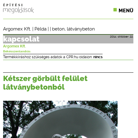
MENÜ
KONFERENCIÁK
Argomex Kft.
|
Példa
| |
beton
,
látványbeton
SZAKLAPOK
2014. október 22.
kapcsolat
Argomex Kft.
CPR TERMÉKKIÍRÁS
Békésszentandrás
Termékkiíráshoz szükséges adatok a CPR.hu oldalon:
nincs
ÉPÍTÉSI JOG
Kétszer görbült felület
ONLINE KÉPZÉSEK
látványbetonból
TERVEZÉSI SEGÉDLETEK