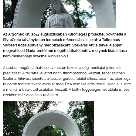
Az Argomex Kft. 2014 augusztusában különleges projekttel bővíthette a
StyleCrete látványbeton termékek referenciáinak sorát: a Tótkomlós
Városért Közalapítvány megbízásaként, Szekeres Attila tervei alapján
megvalósult Mária-emlékmű mögött látható boltív, melynek kialakítása
nem mindennapi szakmai kihívás volt.
A szobor mögött látható boltív méltón tükrözi a cég munkáját jellemző
precizitást. A felirattal ellátott boltív finombetonból készült, fehér színben.
Szakmai kihívást jelentett a kétszer görbült felület elkészítése – az elem egy
félgömb metszeteként valósult meg. Ez a rész szálerősítéssel, speciális, erre
a munkára kialakított zsaluban készült. A boltív függőleges két oldala is íves,
ezekben már vasalás is található.