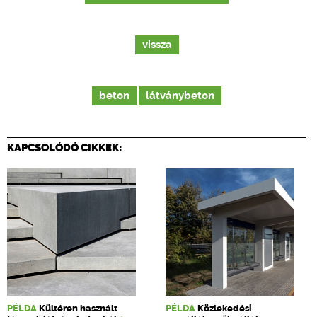
vissza
beton
látványbeton
KAPCSOLÓDÓ CIKKEK:
PÉLDA
Kültéren használt
PÉLDA
Közlekedési