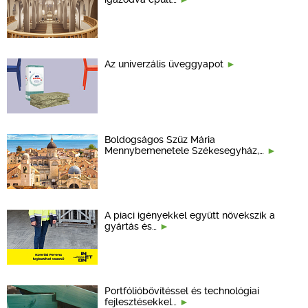
Az univerzális üveggyapot
Boldogságos Szűz Mária
Mennybemenetele Székesegyház,…
A piaci igényekkel együtt növekszik a
gyártás és…
Portfólióbővítéssel és technológiai
fejlesztésekkel…