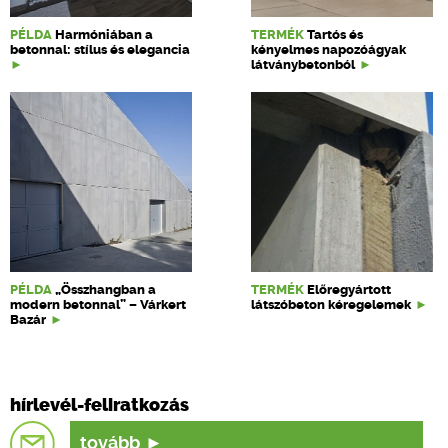
PÉLDA
Harmóniában a
TERMÉK
Tartós és
betonnal: stílus és elegancia
kényelmes napozóágyak
látványbetonból
PÉLDA
„Összhangban a
TERMÉK
Előregyártott
modern betonnal” – Várkert
látszóbeton kéregelemek
Bazár
hírlevél-feliratkozás
tovább