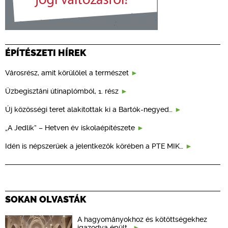
ÉPÍTÉSZETI HÍREK
Városrész, amit körülölel a természet
Üzbegisztáni útinaplómból, 1. rész
Új közösségi teret alakítottak ki a Bartók-negyed…
„A Jedlik” – Hetven év iskolaépítészete
Idén is népszerűek a jelentkezők körében a PTE MIK…
SOKAN OLVASTÁK
A hagyományokhoz és kötöttségekhez
igazodva épült…