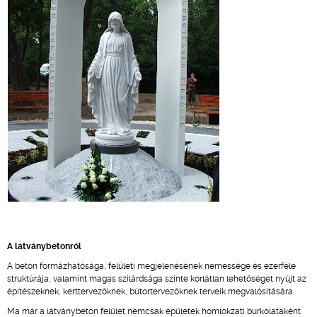
A látványbetonról
A beton formázhatósága, felületi megjelenésének nemessége és ezerféle
struktúrája, valamint magas szilárdsága szinte korlátlan lehetőséget nyújt az
építészeknek, kerttervezőknek, bútortervezőknek terveik megvalósítására.
Ma már a látványbeton felület nemcsak épületek homlokzati burkolataként