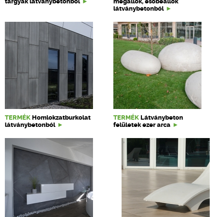
tárgyak látványbetonból
megállók, esőbeállók
látványbetonból
TERMÉK
Homlokzatburkolat
TERMÉK
Látványbeton
látványbetonból
felületek ezer arca