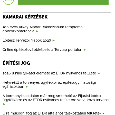
KAMARAI KÉPZÉSEK
100 éves Árkay Aladár Rákócziánum temploma
építészkonferencia
Építész Tervezői Napok 2026
Online építésztovábbképzés a Tervlap portálon
ÉPÍTÉSI JOG
2026. június 30-ától elérhető az ÉTDR nyilvános felülete
Helyreállt a törvényes ügyfélkör az építésügyi hatósági
eljárásokban
A kormany.hu oldalon már megismerhető az Eljárási kódex
ügyfélkörre és az ÉTDR nyilvános felületére vonatkozó tervezet
Újra működni fog az ÉTDR általános tájékoztatási felülete? -