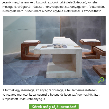
jelenik meg, hanem kerti bútorok, szobrok, lakásbelsők (lépcső, konyhai
mosogató, virágtartó, íróasztal, könyvespolcot stb.) anyagaként, felületeként
is megtalálható, hiszen mára a beton egyféle életstílussal is azonosítható.
A formák egyszerűsége, az anyag tartóssága, a felület természetesen
változatos monotonitása jellemzi a betont, és ilyen az Argomex Kft. által
kifejlesztett StyleCrete anyag is.
Kérek még tájékoztatást!