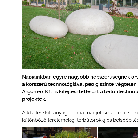
Napjainkban egyre nagyobb népszerűségnek örve
a korszerű technológiával pedig szinte végtelen
Argomex Kft. is kifejlesztette azt a betontechn
projektek.
A kifejlesztett anyag – a ma már jól ismert márkan
különböző térelemekig, térbútorokig és belsőépítés