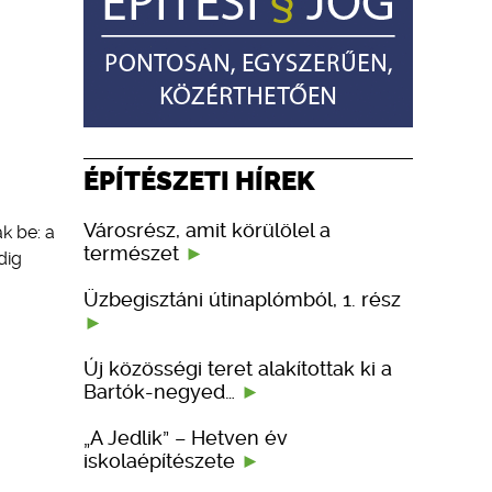
ÉPÍTÉSZETI HÍREK
Városrész, amit körülölel a
k be: a
természet
dig
Üzbegisztáni útinaplómból, 1. rész
Új közösségi teret alakítottak ki a
Bartók-negyed…
„A Jedlik” – Hetven év
iskolaépítészete