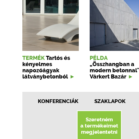
TERMÉK
Tartós és
PÉLDA
kényelmes
„Összhangban a
napozóágyak
modern betonnal”
látványbetonból
Várkert Bazár
KONFERENCIÁK
SZAKLAPOK
Szeretném
a termékeimet
megjelentetni