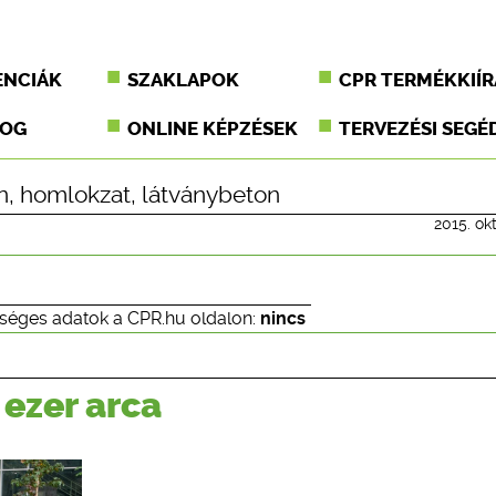
ENCIÁK
SZAKLAPOK
CPR TERMÉKKIÍR
JOG
ONLINE KÉPZÉSEK
TERVEZÉSI SEGÉ
n
,
homlokzat
,
látványbeton
2015. ok
séges adatok a CPR.hu oldalon:
nincs
ezer arca