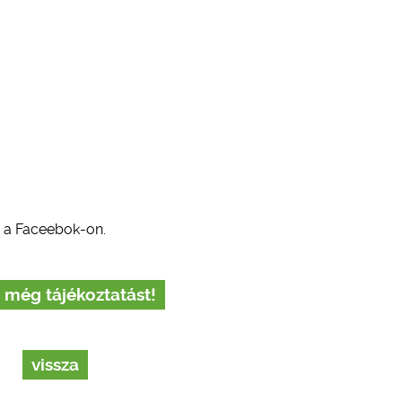
 a Faceebok-on.
 még tájékoztatást!
vissza