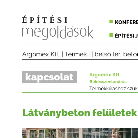
KONFER
ÉPÍTÉSI 
Argomex Kft.
|
Termék
| |
belső tér
,
beto
kapcsolat
Argomex Kft.
Békésszentandrás
Termékkiíráshoz szük
Látványbeton felületek 