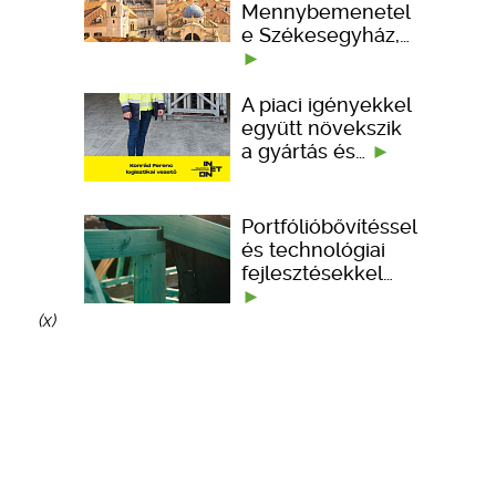
Mennybemenetel
e Székesegyház,…
A piaci igényekkel
együtt növekszik
a gyártás és…
Portfólióbővítéssel
és technológiai
fejlesztésekkel…
(x)