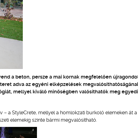
nd a beton, persze a mai kornak megfelelően újragondol
 teret adva az egyéni elképzelések megvalósíthatóságának
ológiát, mellyel kiváló minőségben valósíthatók meg egyedi
év – a StyleCrete, mellyel a homlokzati burkoló elemeken át a
zeti elemekig szinte bármi megvalósítható.