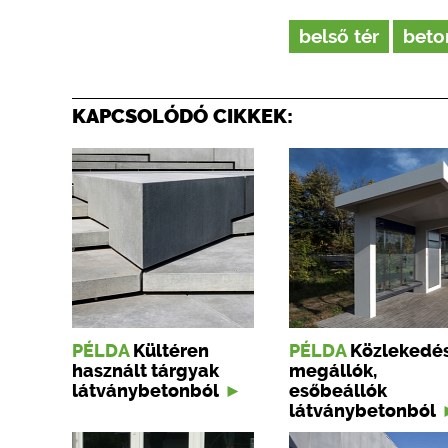
belső tér
beto
KAPCSOLÓDÓ CIKKEK:
PÉLDA
Kültéren
PÉLDA
Közlekedés
használt tárgyak
megállók,
látványbetonból
esőbeállók
látványbetonból