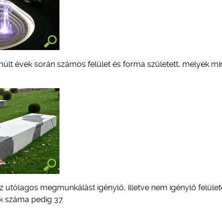
últ évek során számos felület és forma született, melyek mi
– az utólagos megmunkálást igénylő, illetve nem igénylő felüle
ek száma pedig 37.