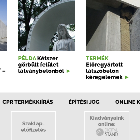
PÉLDA
Kétszer
TERMÉK
görbült felület
Előregyártott
 –
látványbetonból
látszóbeton
kéregelemek
CPR TERMÉKKIÍRÁS
ÉPÍTÉSI JOG
ONLINE 
Kiadványaink
Szaklap-
online:
előfizetés