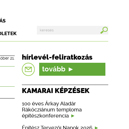
ÁS
DLETEK
hírlevél-feliratkozás
tóber 21.
tovább
KAMARAI KÉPZÉSEK
100 éves Árkay Aladár
Rákócziánum temploma
építészkonferencia
Építész Tervezői Napok 2026