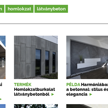
n
homlokzat
látványbeton
i
TERMÉK
PÉLDA
Harmóniába
Homlokzatburkolat
a betonnal: stílus é
látványbetonból
elegancia