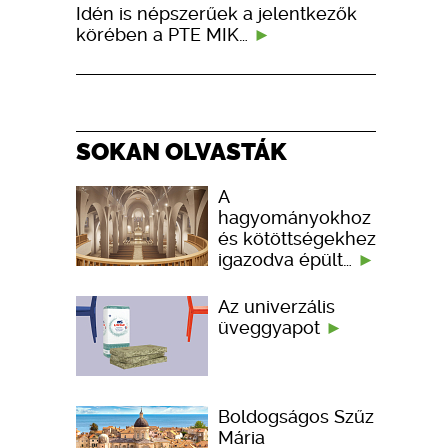
Idén is népszerűek a jelentkezők
körében a PTE MIK…
SOKAN OLVASTÁK
A
hagyományokhoz
és kötöttségekhez
igazodva épült…
Az univerzális
üveggyapot
Boldogságos Szűz
Mária