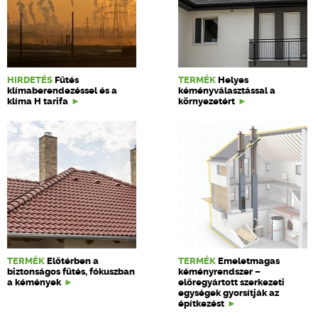
HIRDETÉS
Fűtés
TERMÉK
Helyes
klímaberendezéssel és a
kéményválasztással a
klíma H tarifa
környezetért
TERMÉK
Előtérben a
TERMÉK
Emeletmagas
biztonságos fűtés, fókuszban
kéményrendszer –
a kémények
előregyártott szerkezeti
egységek gyorsítják az
építkezést