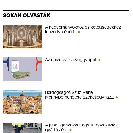
SOKAN OLVASTÁK
A hagyományokhoz és kötöttségekhez
igazodva épült…
Az univerzális üveggyapot
Boldogságos Szűz Mária
Mennybemenetele Székesegyház,…
A piaci igényekkel együtt növekszik a
gyártás és…