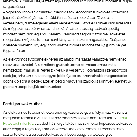
lehetővé. A márka kifejlesztett egy kimondottan fürdőszobai modellt is dupla
szigeteléssel.
●
Soprano
: innovatív műszaki megoldások, ecoboost funkció és infravörös
jelenlét-érzékelő jár hozzá, többfunkciós termosztáttal. Távolról is
vezérelhető, túlmelegedés elleni védelemmel. Szórt és konvekciós hőleadás
és még számos előny tartozik hozzá. A változatosság kedvéért pedig
mindezt nem Norvégiából, hanem Franciaországból biztosítva. Tökéletes
megoldást nyújt ott is, ahol helyhiány van, hiszen magasabb a fűtőpanel,
cserébe rövidebb, így egy 2000 wattos modell mindössze 83,5 cm helyet
foglal a falon.
Az elektromos fűtőpanelek terén az alábbi márkákat választva nem lehet
rossz útra tévedni. A skandináv gyártók termékei mellett mára más
nemzetközi márkák is felveszik velük a versenyt. Fogyasztói szempontból
csak jól járhatunk, hiszen egyre jobb, újabb és innovatívabb megoldásokat
dobnak piacra a cégek. Ezeket pedig Magyarországról is könnyen elérhetjük,
gyorsan telepíthetjük otthonunkba.
Forduljon szakértőhöz!
Az elektromos fűtőpanel telepítése egyszerű és gyors folyamat, viszont a
megfelelő termék kiválasztásához érdemes szakértőhöz fordulni. A
Dimat
Fűtéstechnika Kft.
az adott ház vagy lakás műszaki feltérképezésétől kezdve
kísér végig a teljes folyamaton keresztül: az elektromos fűtésrendszerek
szakértőjeként a tervezéstől kezdve a beépítésig, kivitelezésig és