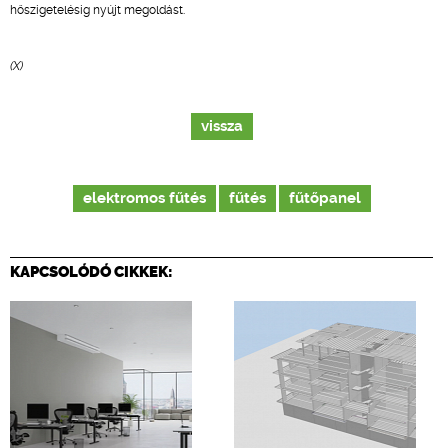
hőszigetelésig nyújt megoldást.
(X)
vissza
elektromos fűtés
fűtés
fűtőpanel
KAPCSOLÓDÓ CIKKEK: