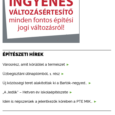
ÉPÍTÉSZETI HÍREK
Városrész, amit körülölel a természet
Üzbegisztáni útinaplómból, 1. rész
Új közösségi teret alakítottak ki a Bartók-negyed…
„A Jedlik” – Hetven év iskolaépítészete
Idén is népszerűek a jelentkezők körében a PTE MIK…