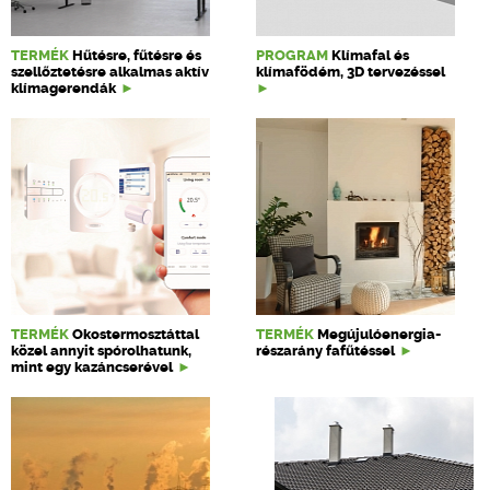
TERMÉK
Hűtésre, fűtésre és
PROGRAM
Klímafal és
szellőztetésre alkalmas aktív
klímafödém, 3D tervezéssel
klímagerendák
TERMÉK
Okostermosztáttal
TERMÉK
Megújulóenergia-
közel annyit spórolhatunk,
részarány fafűtéssel
mint egy kazáncserével