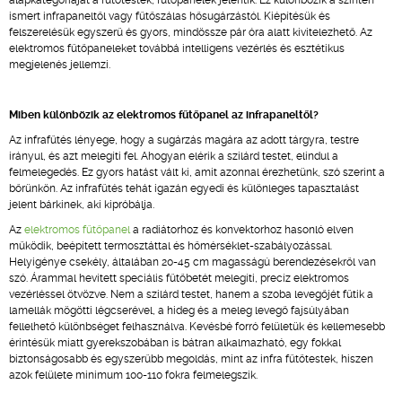
alapkategóriáját a fűtőtestek, fűtőpanelek jelentik. Ez különbözik a szintén
ismert infrapaneltől vagy fűtőszálas hősugárzástól. Kiépítésük és
felszerelésük egyszerű és gyors, mindössze pár óra alatt kivitelezhető. Az
elektromos fűtőpaneleket továbbá intelligens vezérlés és esztétikus
megjelenés jellemzi.
Miben különbözik az elektromos fűtőpanel az infrapaneltől?
Az infrafűtés lényege, hogy a sugárzás magára az adott tárgyra, testre
irányul, és azt melegíti fel. Ahogyan elérik a szilárd testet, elindul a
felmelegedés. Ez gyors hatást vált ki, amit azonnal érezhetünk, szó szerint a
bőrünkön. Az infrafűtés tehát igazán egyedi és különleges tapasztalást
jelent bárkinek, aki kipróbálja.
Az
elektromos fűtőpanel
a radiátorhoz és konvektorhoz hasonló elven
működik, beépített termosztáttal és hőmérséklet-szabályozással.
Helyigénye csekély, általában 20-45 cm magasságú berendezésekről van
szó. Árammal hevített speciális fűtőbetét melegíti, precíz elektromos
vezérléssel ötvözve. Nem a szilárd testet, hanem a szoba levegőjét fűtik a
lamellák mögötti légcserével, a hideg és a meleg levegő fajsúlyában
fellelhető különbséget felhasználva. Kevésbé forró felületük és kellemesebb
érintésük miatt gyerekszobában is bátran alkalmazható, egy fokkal
biztonságosabb és egyszerűbb megoldás, mint az infra fűtőtestek, hiszen
azok felülete minimum 100-110 fokra felmelegszik.