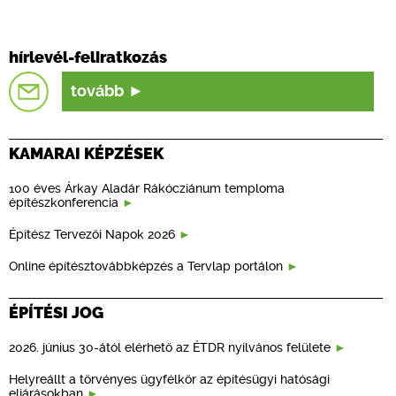
hírlevél-feliratkozás
tovább
KAMARAI KÉPZÉSEK
100 éves Árkay Aladár Rákócziánum temploma
építészkonferencia
Építész Tervezői Napok 2026
Online építésztovábbképzés a Tervlap portálon
ÉPÍTÉSI JOG
2026. június 30-ától elérhető az ÉTDR nyilvános felülete
Helyreállt a törvényes ügyfélkör az építésügyi hatósági
eljárásokban