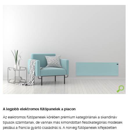
A legjobb elektromos fűtőpanelek a piacon
Az elektromos fűtőpanelek körében prémium kategóriának a skandináv
típusok számítanak, de vannak más kimondottan felsőkategóriás modellek
például a francia gyártó családnál is. A norvég fűtőpanelek kifejezetten