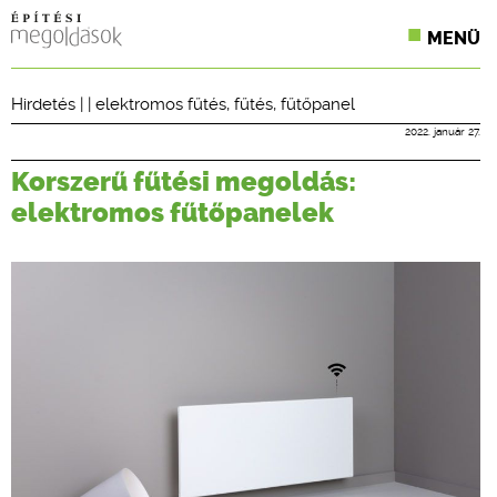
MENÜ
KONFERENCIÁK
Hirdetés
| |
elektromos fűtés
,
fűtés
,
fűtőpanel
SZAKLAPOK
2022. január 27.
Korszerű fűtési megoldás:
CPR TERMÉKKIÍRÁS
elektromos fűtőpanelek
ÉPÍTÉSI JOG
ONLINE KÉPZÉSEK
TERVEZÉSI SEGÉDLETEK