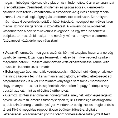
magas minőséget képviselnek a piacon és mindemellett jó ár-érték aránnyal
is rendelkeznek. Csendesek, modernek és gazdaságosak. Kiemelkedő
garanciális feltételek vonatkoznak a fűtőpanelekre: 5 éves cseregarancia,
azonnali szakmai segítségnyújtás telefonon, elektronikusan. Semmilyen
más műszaki berendezés (például hűtő, televízió, mosógép) nem élvez ilyen
magas színvonalú garanciális szolgáltatást. A konvenciós működésnek
köszönhetően a port sem keverik a levegőben. Az egyszerű vezérlést a
beépített termosztát biztosítja. Íme néhány márka, amelynek elektromos
fűtőpaneljei közül érdemes választani:
●
Adax:
kifinomult és intelligens vezérlés, könnyű telepítés jellemzi a norvég
gyártó termékeit. Dizájndíjas termékek, melyek bármilyen egyedi színben
megrendelhetőek. Emellett kimondottan wifis okosvezérléssel rendelkező
típusokkal is rendelkezik a márka.
●
Beha
: egyszerűbb, manuális vezérléssel is működtethető könnyen akiknek
már nincs kedve a technika vívmányaival bajlódni, emellett lehetőséget ad
programozásnak is a kor energiahatékonysági elvárásainak megfelelően.
Hagyományos, letisztult külsejének köszönhetően éppúgy feldobja a régi
típusú házakat, mint az új építésű otthonokat.
●
Glamox:
szintén skandináv és norvég márka, melynek különlegessége az
egyedi kialakítású lamellás fűtőegységben rejlik. Ez biztosítja az átlagosnál
is jobb szintű energiahatékonyságot. Mindehhez pedig ízléses megjelenés is
társul. Kiváló megoldás régebbi típusú épületek fűtésére, digitális
vezérlésének köszönhetően pontos precíz hőmérséklet-szabályozást tesz