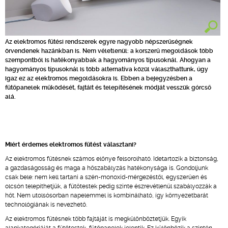
Az elektromos fűtési rendszerek egyre nagyobb népszerűségnek
örvendenek hazánkban is. Nem véletlenül: a korszerű megoldások több
szempontból is hatékonyabbak a hagyományos típusoknál. Ahogyan a
hagyományos típusoknál is több alternatíva közül választhattunk, úgy
igaz ez az elektromos megoldásokra is. Ebben a bejegyzésben a
fűtőpanelek működését, fajtáit és telepítésének módját vesszük górcső
alá.
Miért érdemes elektromos fűtést választani?
Az elektromos fűtésnek számos előnye felsorolható. Idetartozik a biztonság,
a gazdaságosság és maga a hőszabályzás hatékonysága is. Gondoljunk
csak bele: nem kell tartani a szén-monoxid-mérgezéstől, egyszerűen és
olcsón telepíthetjük, a fűtőtestek pedig szinte észrevétlenül szabályozzák a
hőt. Nem utolsósorban napelemmel is kombinálható, így környezetbarát
technológiának is nevezhető.
Az elektromos fűtésnek több fajtáját is megkülönböztetjük. Egyik