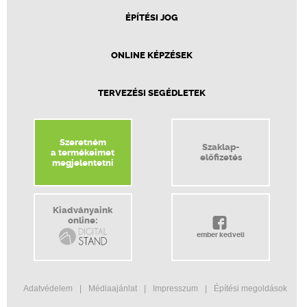
ÉPÍTÉSI JOG
ONLINE KÉPZÉSEK
TERVEZÉSI SEGÉDLETEK
Szeretném
Szaklap-
a termékeimet
előfizetés
megjelentetni
Kiadványaink
online:
ember kedveli
Adatvédelem
Médiaajánlat
Impresszum
Építési megoldások