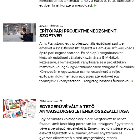
klímafödém és a klímafal, amely a hűtés és fűtés kérdéseire
egyben kínál korszerű megoldást.
2023. március 31.
ÉPÍTŐIPARI PROJEKTMENEDZSMENT
SZOFTVER
A myPlan.cloud egy professzionális építőipari szoftver,
amelyet a Bit Different Kft. fejleszt a Ham-Bau Kft.-vel közös
építőipari cégcsoportban. Felhőalapú megoldásokat
kínálnak építőipari vállalatok számára a BIM-fájlok
kezelésére, a kivitelezések irányítására és a projekteken
résztvevő kollégák együttműködésére szolgáló funkciókkal.
Könnyedén megosztható és menedzselhető a teljes
építőipari dokumentáció az összes szereplővel egy
többnyelvű környezetben – rengeteg hasznos funkcióval.
2014. március 22.
EGYSZERŰVÉ VÁLT A TETŐ
ANYAGSZÜKSÉGLETÉNEK ÖSSZEÁLLÍTÁSA
Egy beruházás költségeinek előre megtervezése nehéz
feladat, amit lehetőleg pontosan kell elvégezni, figyelembe
véve a beruházói érdekeket is. Ennek megkönnyítésére olyan
eszközt fejlesztett ki a Bramac, amivel egyszerűen és
gyorsan elkészíthető a tető anyagszükségletének