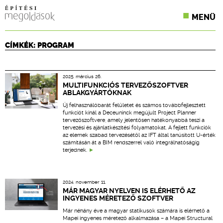
MENÜ
KONFERENCIÁK
CÍMKÉK: PROGRAM
SZAKLAPOK
2025. március 26.
CPR TERMÉKKIÍRÁS
MULTIFUNKCIÓS TERVEZŐSZOFTVER
ABLAKGYÁRTÓKNAK
ÉPÍTÉSI JOG
Új felhasználóbarát felületet és számos továbbfejlesztett
funkciót kínál a Deceuninck megújult Project Planner
tervezőszoftvere, amely jelentősen hatékonyabbá teszi a
ONLINE KÉPZÉSEK
tervezési és ajánlatkészítési folyamatokat. A fejlett funkciók
az elemek szabad tervezésétől az IFT által tanúsított U-érték
számításán át a BIM rendszerrel való integrálhatóságig
TERVEZÉSI SEGÉDLETEK
terjednek.
2024. november 11.
MÁR MAGYAR NYELVEN IS ELÉRHETŐ AZ
INGYENES MÉRETEZŐ SZOFTVER
Már néhány éve a magyar statikusok számára is elérhető a
Mapei ingyenes méretező alkalmazása – a Mapei Structural