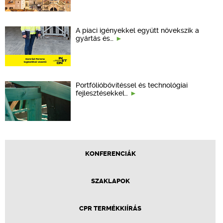
A piaci igényekkel együtt növekszik a
gyártás és…
Portfólióbővítéssel és technológiai
fejlesztésekkel…
KONFERENCIÁK
SZAKLAPOK
CPR TERMÉKKIÍRÁS