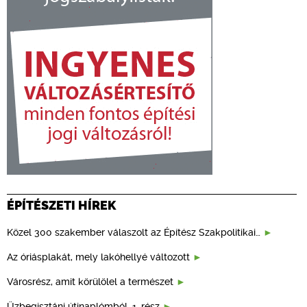
ÉPÍTÉSZETI HÍREK
Közel 300 szakember válaszolt az Építész Szakpolitikai…
Az óriásplakát, mely lakóhellyé változott
Városrész, amit körülölel a természet
Üzbegisztáni útinaplómból, 1. rész