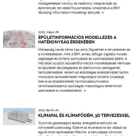
hőszigetelések könnyű és hatékony integrációját az
építmények tervezési folyamatába, kihasználva a BIM
(Building Information Modeling) előnyeit.
2023. május 26.
ÉPÜLETINFORMÁCIÓS MODELLEZÉS A
HATÉKONYSÁG ÉRDEKÉBEN
Manapság kevés téma kap annyi figyelmet a tervezésben és
a kivitelezésben, mint a BIM, amely átfogó digitális modell
segítségével történő szimulálást és optimalizálást jelent. A
Hilti által nyújtott épületinformációs modellezéssel nemcsak
az épületek épületgépész és elektromos szakágainak
tartószerkezetei, hanem az elsődleges acélszerkezeti tartók
moduláris tartószerkezeti megoldásra történő kiváltásai,
illetve az átszellőztetett homlokzatburkolatok
tartókialakításához szükséges másodlagos teherhordó
szerkezetei is modellezhetők.
2023. április 20.
KLÍMAFAL ÉS KLÍMAFÖDÉM, 3D TERVEZÉSSEL
Gyors és gazdaságos építés, energetikai előnyök és
környezettudatosság. Ezekre az elvárásokra ad választ az
egyre több építkezésen feltűnő, a beruházást könnyítő