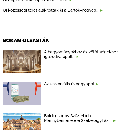
Új közösségi teret alakítottak ki a Bartók-negyed…
SOKAN OLVASTÁK
A hagyományokhoz és kötöttségekhez
igazodva épült…
Az univerzális üveggyapot
Boldogságos Szűz Mária
Mennybemenetele Székesegyház,…