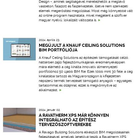
Design –, aminek segítségével méretezhetők a meglévő
vasbeton, falazott és faszerkezetek, illetve nem szerkezeti
elemek megerősítési megoldásai. Most még könnyebbé vált
az online program használata, mivel megjelent a szoftver
magyar nyelvű, lokalizált változata is.
2024. április 23.
MEGÚJULT A KNAUF CEILING SOLUTIONS
BIM PORTFÓLIÓJA
A Knauf Ceiling Solutions az építészek támogatását célzó,
háttérben zajló fejlesztőmunkájának eredményeképpen
mára elérhető a cég kínálta innovatív álmennyezeti
portfólióhoz 50 újabb BIM file. Ezek több mint 30 féle, a cég
kínálatába tartozó és Magyarországon is kifejezetten
népszerű termék tervezését támogató anyagok – egységes
tartalommal és dizájnnal, ezzel is megkönnyítve az
alkalmazást.
2024. január 02.
A RAVATHERM XPS MÁR KÖNNYEN
INTEGRÁLHATÓ AZ ÉPÍTÉSZ
TERVEZŐSZOFTVEREKBE
A Ravago Building Solutions elkészült BIM megoldásainak
fejlesztésével, amelyek lehetővé teszik a Ravatherm XPS