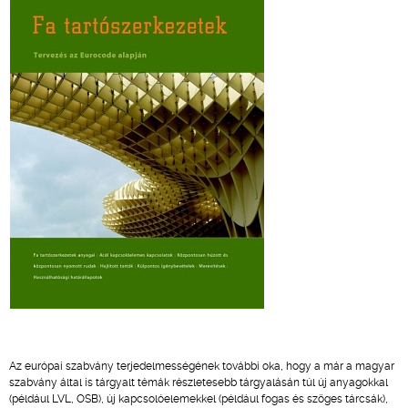
Az európai szabvány terjedelmességének további oka, hogy a már a magyar
szabvány által is tárgyalt témák részletesebb tárgyalásán túl új anyagokkal
(például LVL, OSB), új kapcsolóelemekkel (például fogas és szöges tárcsák),