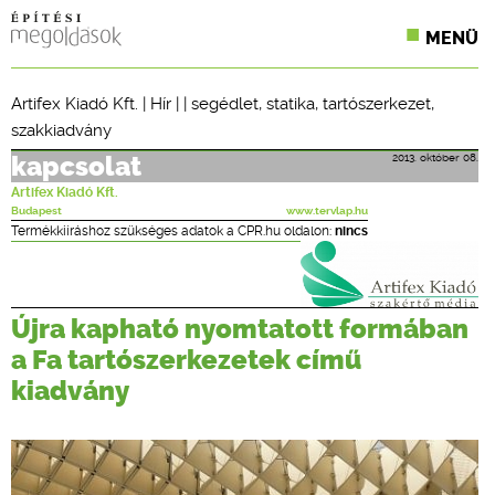
MENÜ
KONFERENCIÁK
Artifex Kiadó Kft.
|
Hír
| |
segédlet
,
statika
,
tartószerkezet
,
szakkiadvány
SZAKLAPOK
2013. október 08.
kapcsolat
CPR TERMÉKKIÍRÁS
Artifex Kiadó Kft.
Budapest
www.tervlap.hu
ÉPÍTÉSI JOG
Termékkiíráshoz szükséges adatok a CPR.hu oldalon:
nincs
ONLINE KÉPZÉSEK
Újra kapható nyomtatott formában
TERVEZÉSI SEGÉDLETEK
a Fa tartószerkezetek című
kiadvány