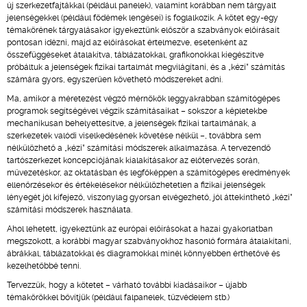
új szerkezetfajtákkal (például panelek), valamint korábban nem tárgyalt
jelenségekkel (például födémek lengései) is foglalkozik. A kötet egy-egy
témakörének tárgyalásakor igyekeztünk először a szabványok előírásait
pontosan idézni, majd az előírásokat értelmezve, esetenként az
összefüggéseket átalakítva, táblázatokkal, grafikonokkal kiegészítve
próbáltuk a jelenségek fizikai tartalmát megvilágítani, és a „kézi” számítás
számára gyors, egyszerűen követhető módszereket adni.
Ma, amikor a méretezést végző mérnökök leggyakrabban számítógépes
programok segítségével végzik számításaikat – sokszor a képletekbe
mechanikusan behelyettesítve, a jelenségek fizikai tartalmának, a
szerkezetek valódi viselkedésének követése nélkül –, továbbra sem
nélkülözhető a „kézi” számítási módszerek alkalmazása. A tervezendő
tartószerkezet koncepciójának kialakításakor az előtervezés során,
művezetéskor, az oktatásban és legfőképpen a számítógépes eredmények
ellenőrzésekor és értékelésekor nélkülözhetetlen a fizikai jelenségek
lényegét jól kifejező, viszonylag gyorsan elvégezhető, jól áttekinthető „kézi”
számítási módszerek használata.
Ahol lehetett, igyekeztünk az európai előírásokat a hazai gyakorlatban
megszokott, a korábbi magyar szabványokhoz hasonló formára átalakítani,
ábrákkal, táblázatokkal és diagramokkal minél könnyebben érthetővé és
kezelhetőbbé tenni.
Tervezzük, hogy a kötetet – várható további kiadásaikor – újabb
témakörökkel bővítjük (például falpanelek, tűzvédelem stb.)