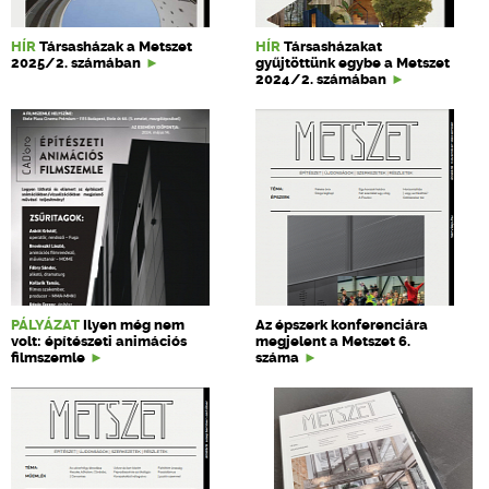
HÍR
Társasházak a Metszet
HÍR
Társasházakat
2025/2. számában
gyűjtöttünk egybe a Metszet
2024/2. számában
PÁLYÁZAT
Ilyen még nem
Az épszerk konferenciára
volt: építészeti animációs
megjelent a Metszet 6.
filmszemle
száma