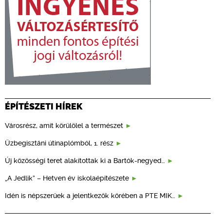
ÉPÍTÉSZETI HÍREK
Városrész, amit körülölel a természet
Üzbegisztáni útinaplómból, 1. rész
Új közösségi teret alakítottak ki a Bartók-negyed…
„A Jedlik” – Hetven év iskolaépítészete
Idén is népszerűek a jelentkezők körében a PTE MIK…