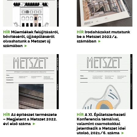
HÍR
Műemlékek felújításáról,
HÍR
Irodaházakat mutatunk
bővítéséről, újjáépüléséről
be a Metszet 2022/4.
olvashatunk a Metszet új
számában
számában
HÍR
Az építészet természete
HÍR
A XI. Épületszerkezeti
– Megjelent a Metszet 2022.
Konferencia témáival,
évi első száma
valamint csarnokokkal
jelentkezik a Metszet idei
utolsó, 2021/6. száma