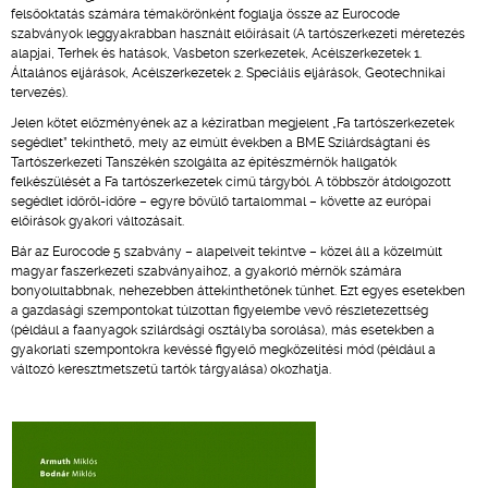
felsőoktatás számára témakörönként foglalja össze az Eurocode
szabványok leggyakrabban használt előírásait (A tartószerkezeti méretezés
alapjai, Terhek és hatások, Vasbeton szerkezetek, Acélszerkezetek 1.
Általános eljárások, Acélszerkezetek 2. Speciális eljárások, Geotechnikai
tervezés).
Jelen kötet előzményének az a kéziratban megjelent „Fa tartószerkezetek
segédlet” tekinthető, mely az elmúlt években a BME Szilárdságtani és
Tartószerkezeti Tanszékén szolgálta az építészmérnök hallgatók
felkészülését a Fa tartószerkezetek című tárgyból. A többször átdolgozott
segédlet időről-időre – egyre bővülő tartalommal – követte az európai
előírások gyakori változásait.
Bár az Eurocode 5 szabvány – alapelveit tekintve – közel áll a közelmúlt
magyar faszerkezeti szabványaihoz, a gyakorló mérnök számára
bonyolultabbnak, nehezebben áttekinthetőnek tűnhet. Ezt egyes esetekben
a gazdasági szempontokat túlzottan figyelembe vevő részletezettség
(például a faanyagok szilárdsági osztályba sorolása), más esetekben a
gyakorlati szempontokra kevéssé figyelő megközelítési mód (például a
változó keresztmetszetű tartók tárgyalása) okozhatja.