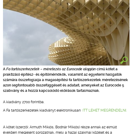
A
Fa tartószerkezetek – méretezés az Eurocode alapján
című kötet a
praktizáló építész- és építőmérnökök, valamint az egyetemi hallgatók
számára összefoglalja a magasépítési fa tartószerkezetek méretezésének
azon legfontosabb összefüggéseit és adatait, amelyeket az Eurocode 5
szabvány és a hozzá kapcsolódó előírások tartalmaznak.
A kiadvány 2700 forintba.
A Fa tartószerkezetek kiadványt elektronikusan
ITT LEHET MEGRENDELNI.
A kötet (szerzői: Armuth Miklós, Bodnár Miklós) része annak az elmúlt
években megjelent sorozatnak, mely a hazai szakmai közélet és a