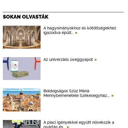
SOKAN OLVASTÁK
A hagyományokhoz és kötöttségekhez
igazodva épült…
Az univerzális üveggyapot
Boldogságos Szűz Mária
Mennybemenetele Székesegyház,…
A piaci igényekkel együtt növekszik a
gyártás és…