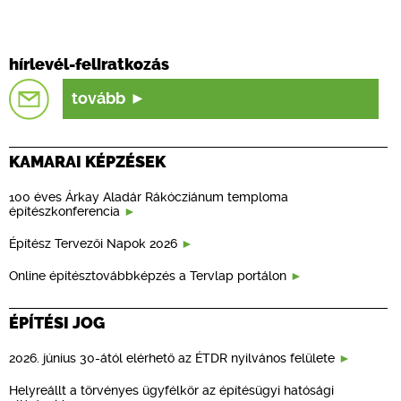
hírlevél-feliratkozás
tovább
KAMARAI KÉPZÉSEK
100 éves Árkay Aladár Rákócziánum temploma
építészkonferencia
Építész Tervezői Napok 2026
Online építésztovábbképzés a Tervlap portálon
ÉPÍTÉSI JOG
2026. június 30-ától elérhető az ÉTDR nyilvános felülete
Helyreállt a törvényes ügyfélkör az építésügyi hatósági