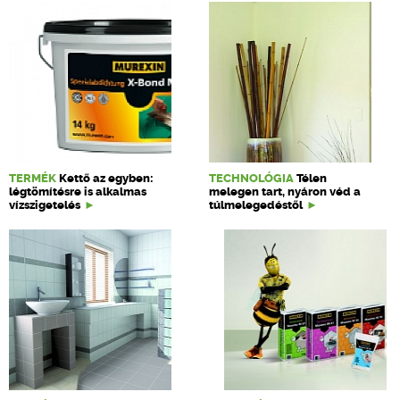
TERMÉK
Kettő az egyben:
TECHNOLÓGIA
Télen
légtömítésre is alkalmas
melegen tart, nyáron véd a
vízszigetelés
túlmelegedéstől