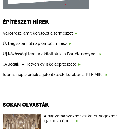
ÉPÍTÉSZETI HÍREK
Városrész, amit körülölel a természet
Üzbegisztáni útinaplómból, 1. rész
Új közösségi teret alakítottak ki a Bartók-negyed…
„A Jedlik” – Hetven év iskolaépítészete
Idén is népszerűek a jelentkezők körében a PTE MIK…
SOKAN OLVASTÁK
A hagyományokhoz és kötöttségekhez
igazodva épült…