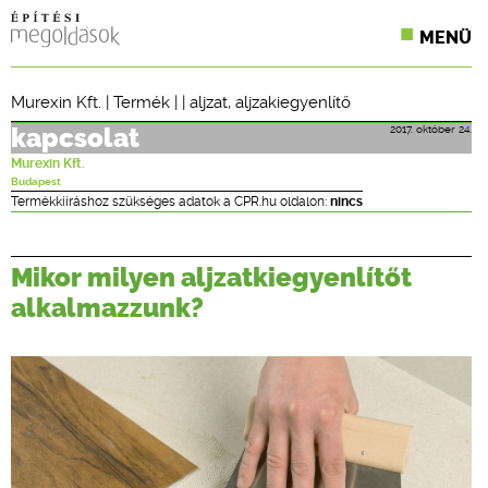
MENÜ
KONFERENCIÁK
Murexin Kft.
|
Termék
| |
aljzat
,
aljzakiegyenlítő
SZAKLAPOK
2017. október 24.
kapcsolat
Murexin Kft.
CPR TERMÉKKIÍRÁS
Budapest
Termékkiíráshoz szükséges adatok a CPR.hu oldalon:
nincs
ÉPÍTÉSI JOG
Mikor milyen aljzatkiegyenlítőt
ONLINE KÉPZÉSEK
alkalmazzunk?
TERVEZÉSI SEGÉDLETEK