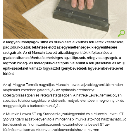
A kiegyenlítőanyagok sima és burkolásra alkalmas felületek készítésére,
padlóburkolatok fektetése előtt az egyenetlenségek kiegyenlítésére
szolgálnak. Az új Murexin Lewell aljzatkiegyenlítők kifejlesztése a
gyakorlatban előforduló lehetséges aljzattípusok, rétegvastagságok, a
legtöbb hideg- és melegburkolati típus, valamint a felújításoknál és az új
építkezéseknél várható fogyasztói igénybevételek figyelembevételével
történt.
Az új, Magyar Termék nagydíjas Murexin Lewell aljzatkiegyenlítők minden
alapfelület esetében garantálják az optimális eredményt
kötésgyorsaságban és rétegvastagságban. A hatféle Lewell termék olyan
speciális tulajdonságokkal rendelkezik, melyek jelentősen megkönnyítik és
meggyorsítják a burkolók munkáját.
A Murexin Lewell ST 215 Standard aljzatkiegyenlítő és a Murexin Lewell ST
330 Standard aljzatkiegyenlítő a mindennapi munkálatokhoz használható. Jó
terülésének és finom szerkezetének köszönhetően a Lewell ST 215
különösen alkalmas vékony aljzatkiegyenlítéshez, 2–15 mm