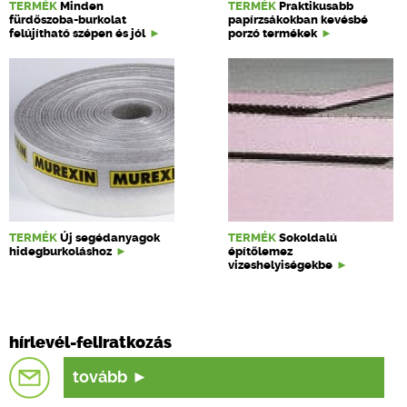
TERMÉK
Minden
TERMÉK
Praktikusabb
fürdőszoba-burkolat
papírzsákokban kevésbé
felújítható szépen és jól
porzó termékek
TERMÉK
Új segédanyagok
TERMÉK
Sokoldalú
hidegburkoláshoz
építőlemez
vizeshelyiségekbe
hírlevél-feliratkozás
tovább