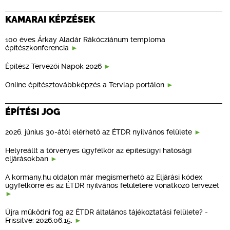
KAMARAI KÉPZÉSEK
100 éves Árkay Aladár Rákócziánum temploma
építészkonferencia
Építész Tervezői Napok 2026
Online építésztovábbképzés a Tervlap portálon
ÉPÍTÉSI JOG
2026. június 30-ától elérhető az ÉTDR nyilvános felülete
Helyreállt a törvényes ügyfélkör az építésügyi hatósági
eljárásokban
A kormany.hu oldalon már megismerhető az Eljárási kódex
ügyfélkörre és az ÉTDR nyilvános felületére vonatkozó tervezet
Újra működni fog az ÉTDR általános tájékoztatási felülete? -
Frissítve: 2026.06.15.