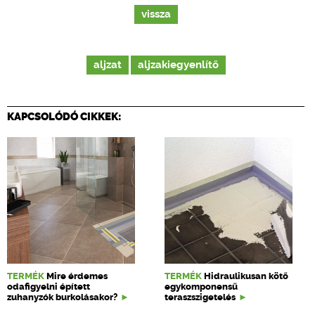
vissza
aljzat
aljzakiegyenlítő
KAPCSOLÓDÓ CIKKEK:
TERMÉK
Mire érdemes
TERMÉK
Hidraulikusan kötő
odafigyelni épített
egykomponensű
zuhanyzók burkolásakor?
teraszszigetelés