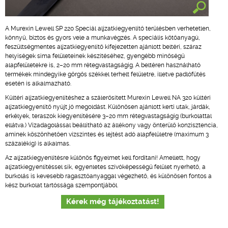
A Murexin Lewell SP 220 Speciál aljzatkiegyenlítő terülésben verhetetlen,
könnyű, biztos és gyors vele a munkavégzés. A speciális kötőanyagú,
feszültségmentes aljzatkiegyenlítő kifejezetten ajánlott beltéri, száraz
helyiségek sima felületeinek készítéséhez, gyengébb minőségű
alapfelületekre is, 2–20 mm rétegvastagságig. A beltéren használható
termékek mindegyike görgős székkel terhelt felületre, illetve padlófűtés
esetén is alkalmazható.
Kültéri aljzatkiegyenlítéshez a szálerősített Murexin Lewell NA 320 kültéri
aljzatkiegyenlítő nyújt jó megoldást. Különösen ajánlott kerti utak, járdák,
erkélyek, teraszok kiegyenlítésére 3–20 mm rétegvastagságig (burkolattal
ellátva.) Vízadagolással beállítható az állékony vagy önterülő konzisztencia,
aminek köszönhetően vízszintes és lejtést adó alapfelületre (maximum 3
százalékig) is alkalmas.
Az aljzatkiegyenlítésre különös figyelmet kell fordítani! Amellett, hogy
aljzatkiegyenlítéssel sík, egyenletes szívóképességű felület nyerhető, a
burkolás is kevesebb ragasztóanyaggal végezhető, és különösen fontos a
kész burkolat tartóssága szempontjából.
Kérek még tájékoztatást!