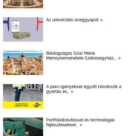
Az univerzális üveggyapot
Boldogságos Szűz Mária
Mennybemenetele Székesegyház,…
A piaci igényekkel együtt növekszik a
gyártás és…
Portfólióbővítéssel és technológiai
fejlesztésekkel…