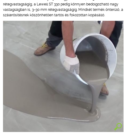
rétegvastagságig, a Lewell ST 330 pedig könnyen bedolgozható nagy
vastagságban is, 3–30 mm rétegvastagságig. Mindkét termék önterülő, a
szálerősítésnek köszönhetően tartós és fokozottan kopásálló.