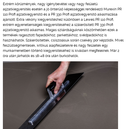
Extrém körülmények, nagy igénybevétel vagy nagy felületű
aljzatkiegyenlítés esetén a jó önterülő képességgel rendelkező Murexin PR
110 Profi aljzatkiegyenlítő és a PR 330 Profi aljzatkiegyenlítő alkalmazása
ajánlott. Extra vékony kiegyenlítéshez különösen a Lewell PR 110 Profi,
extrém egyenetlenségek kiegyenlítéséhez a szálerősített PR 330 Profi
aljzatkiegyenlítő alkalmas. Magas szilárdságuknak köszönhetően ezek a
termékek ragasztott fapadlókhoz, parkettákhoz, svédpadlókhoz is
használhatók. Szálerősítettek, csiszolásuk során csekély por képződik. Mivel
feszültségmentesek, kritikus alapfelületekre és nagy felületek egy
munkamenetben történő kiegyenlítéséhez is kiválóan megfelelnek. Már 2
óra után járhatók és 18-48 óra után burkolhatók.