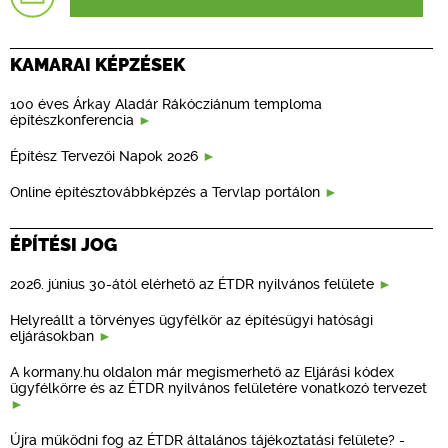
KAMARAI KÉPZÉSEK
100 éves Árkay Aladár Rákócziánum temploma
építészkonferencia
Építész Tervezői Napok 2026
Online építésztovábbképzés a Tervlap portálon
ÉPÍTÉSI JOG
2026. június 30-ától elérhető az ÉTDR nyilvános felülete
Helyreállt a törvényes ügyfélkör az építésügyi hatósági
eljárásokban
A kormany.hu oldalon már megismerhető az Eljárási kódex
ügyfélkörre és az ÉTDR nyilvános felületére vonatkozó tervezet
Újra működni fog az ÉTDR általános tájékoztatási felülete? -