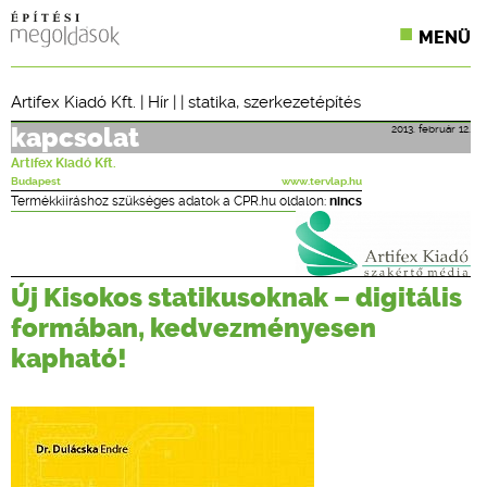
MENÜ
KONFERENCIÁK
Artifex Kiadó Kft.
|
Hír
| |
statika
,
szerkezetépítés
SZAKLAPOK
2013. február 12.
kapcsolat
Artifex Kiadó Kft.
CPR TERMÉKKIÍRÁS
Budapest
www.tervlap.hu
Termékkiíráshoz szükséges adatok a CPR.hu oldalon:
nincs
ÉPÍTÉSI JOG
ONLINE KÉPZÉSEK
Új Kisokos statikusoknak – digitális
formában, kedvezményesen
TERVEZÉSI SEGÉDLETEK
kapható!