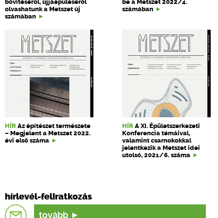
bővítéséről, újjáépüléséről
be a Metszet 2022/4.
olvashatunk a Metszet új
számában
számában
HÍR
Az építészet természete
HÍR
A XI. Épületszerkezeti
– Megjelent a Metszet 2022.
Konferencia témáival,
évi első száma
valamint csarnokokkal
jelentkezik a Metszet idei
utolsó, 2021/6. száma
hírlevél-feliratkozás
tovább