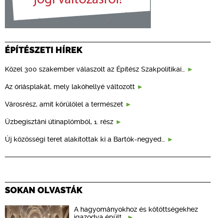
ÉPÍTÉSZETI HÍREK
Közel 300 szakember válaszolt az Építész Szakpolitikai…
Az óriásplakát, mely lakóhellyé változott
Városrész, amit körülölel a természet
Üzbegisztáni útinaplómból, 1. rész
Új közösségi teret alakítottak ki a Bartók-negyed…
SOKAN OLVASTÁK
A hagyományokhoz és kötöttségekhez
igazodva épült…