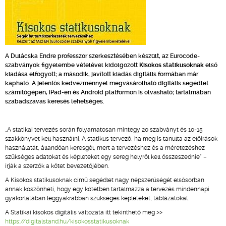
A Dulácska Endre professzor szerkesztésében készült, az Eurocode-
szabványok figyelembe vételével kidolgozott
Kisokos statikusoknak
első
kiadása elfogyott; a második, javított kiadás digitális formában már
kapható. A jelentős kedvezménnyel megvásárolható digitális segédlet
számítógépen, iPad-en és Android platformon is olvasható; tartalmában
szabadszavas keresés lehetséges.
„A statikai tervezés során folyamatosan mintegy 20 szabványt és 10-15
szakkönyvet kell használni. A statikus tervező, ha meg is tanulta az előírások
használatát, állandóan keresgél, mert a tervezéshez és a méretezéshez
szükséges adatokat és képleteket egy sereg helyről kell összeszednie" –
írják a szerzők a kötet bevezetőjében.
A Kisokos statikusoknak című segédlet nagy népszerűségét elsősorban
annak köszönheti, hogy egy kötetben tartalmazza a tervezés mindennapi
gyakorlatában leggyakrabban szükséges képleteket, táblázatokat.
A Statikai kisokos digitális változata itt tekinthető meg >>
https://digitalstand.hu/kisokosstatikusoknak