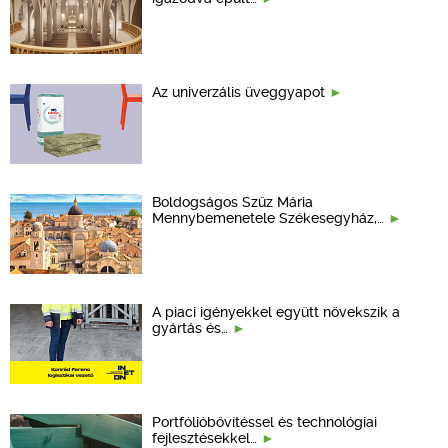
Az univerzális üveggyapot
Boldogságos Szűz Mária
Mennybemenetele Székesegyház,…
A piaci igényekkel együtt növekszik a
gyártás és…
Portfólióbővítéssel és technológiai
fejlesztésekkel…