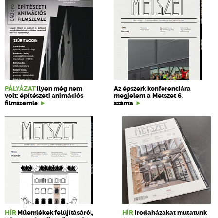
PÁLYÁZAT
Ilyen még nem
Az épszerk konferenciára
volt: építészeti animációs
megjelent a Metszet 6.
filmszemle
száma
HÍR
Műemlékek felújításáról,
HÍR
Irodaházakat mutatunk