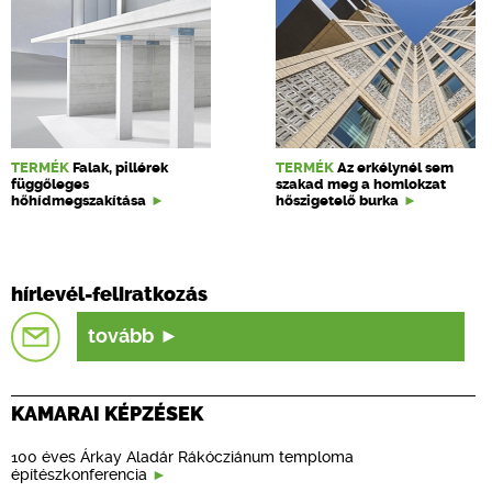
TERMÉK
Falak, pillérek
TERMÉK
Az erkélynél sem
függőleges
szakad meg a homlokzat
hőhídmegszakítása
hőszigetelő burka
hírlevél-feliratkozás
tovább
KAMARAI KÉPZÉSEK
100 éves Árkay Aladár Rákócziánum temploma
építészkonferencia