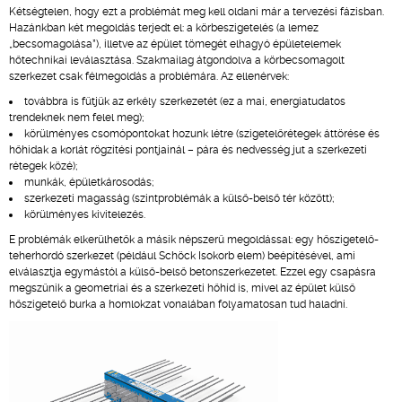
Kétségtelen, hogy ezt a problémát meg kell oldani már a tervezési fázisban.
Hazánkban két megoldás terjedt el: a körbeszigetelés (a lemez
„becsomagolása”), illetve az épület tömegét elhagyó épületelemek
hőtechnikai leválasztása. Szakmailag átgondolva a körbecsomagolt
szerkezet csak félmegoldás a problémára. Az ellenérvek:
továbbra is fűtjük az erkély szerkezetét (ez a mai, energiatudatos
trendeknek nem felel meg);
körülményes csomópontokat hozunk létre (szigetelőrétegek áttörése és
hőhidak a korlát rögzítési pontjainál – pára és nedvesség jut a szerkezeti
rétegek közé);
munkák, épületkárosodás;
szerkezeti magasság (szintproblémák a külső-belső tér között);
körülményes kivitelezés.
E problémák elkerülhetők a másik népszerű megoldással: egy hőszigetelő-
teherhordó szerkezet (például Schöck Isokorb elem) beépítésével, ami
elválasztja egymástól a külső-belső betonszerkezetet. Ezzel egy csapásra
megszűnik a geometriai és a szerkezeti hőhíd is, mivel az épület külső
hőszigetelő burka a homlokzat vonalában folyamatosan tud haladni.