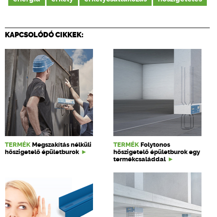
KAPCSOLÓDÓ CIKKEK:
TERMÉK
Megszakítás nélküli
TERMÉK
Folytonos
hőszigetelő épületburok
hőszigetelő épületburok egy
termékcsaláddal