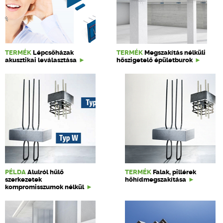
TERMÉK
Lépcsőházak
TERMÉK
Megszakítás nélküli
akusztikai leválasztása
hőszigetelő épületburok
PÉLDA
Alulról hűlő
TERMÉK
Falak, pillérek
szerkezetek
hőhídmegszakítása
kompromisszumok nélkül