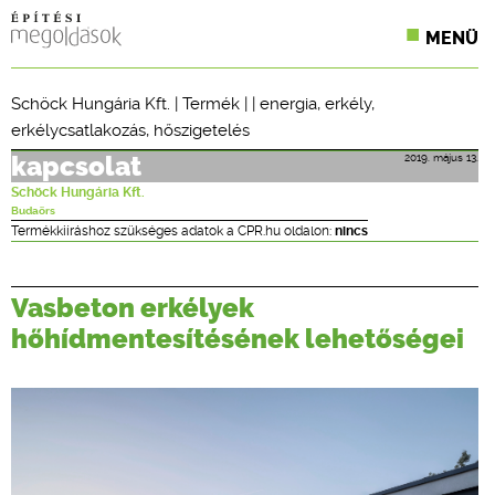
MENÜ
KONFERENCIÁK
Schöck Hungária Kft.
|
Termék
| |
energia
,
erkély
,
erkélycsatlakozás
,
hőszigetelés
SZAKLAPOK
2019. május 13.
kapcsolat
CPR TERMÉKKIÍRÁS
Schöck Hungária Kft.
Budaörs
ÉPÍTÉSI JOG
Termékkiíráshoz szükséges adatok a CPR.hu oldalon:
nincs
ONLINE KÉPZÉSEK
Vasbeton erkélyek
TERVEZÉSI SEGÉDLETEK
hőhídmentesítésének lehetőségei