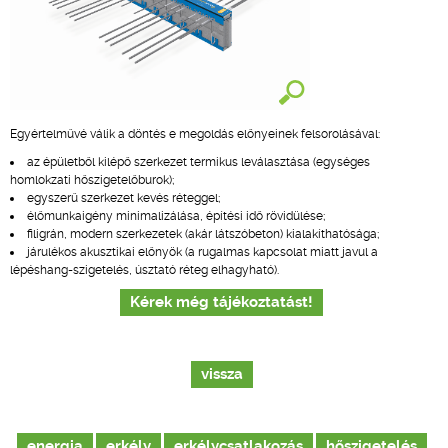
Egyértelművé válik a döntés e megoldás előnyeinek felsorolásával:
az épületből kilépő szerkezet termikus leválasztása (egységes
homlokzati hőszigetelőburok);
egyszerű szerkezet kevés réteggel;
élőmunkaigény minimalizálása, építési idő rövidülése;
filigrán, modern szerkezetek (akár látszóbeton) kialakíthatósága;
járulékos akusztikai előnyök (a rugalmas kapcsolat miatt javul a
lépéshang-szigetelés, úsztató réteg elhagyható).
Kérek még tájékoztatást!
vissza
energia
erkély
erkélycsatlakozás
hőszigetelés