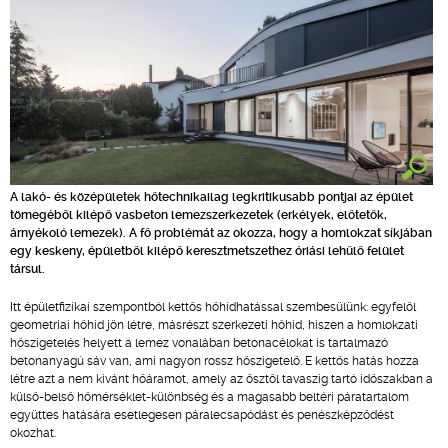
A lakó- és középületek hőtechnikailag legkritikusabb pontjai az épület
tömegéből kilépő vasbeton lemezszerkezetek (erkélyek, előtetők,
árnyékoló lemezek). A fő problémát az okozza, hogy a homlokzat síkjában
egy keskeny, épületből kilépő keresztmetszethez óriási lehűlő felület
társul.
Itt épületfizikai szempontból kettős hőhídhatással szembesülünk: egyfelől
geometriai hőhíd jön létre, másrészt szerkezeti hőhíd, hiszen a homlokzati
hőszigetelés helyett a lemez vonalában betonacélokat is tartalmazó
betonanyagú sáv van, ami nagyon rossz hőszigetelő. E kettős hatás hozza
létre azt a nem kívánt hőáramot, amely az ősztől tavaszig tartó időszakban a
külső-belső hőmérséklet-különbség és a magasabb beltéri páratartalom
együttes hatására esetlegesen páralecsapódást és penészképződést
okozhat.