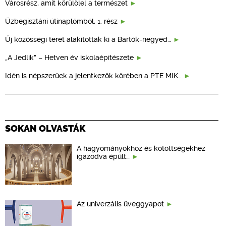
Városrész, amit körülölel a természet
Üzbegisztáni útinaplómból, 1. rész
Új közösségi teret alakítottak ki a Bartók-negyed…
„A Jedlik” – Hetven év iskolaépítészete
Idén is népszerűek a jelentkezők körében a PTE MIK…
SOKAN OLVASTÁK
A hagyományokhoz és kötöttségekhez
igazodva épült…
Az univerzális üveggyapot