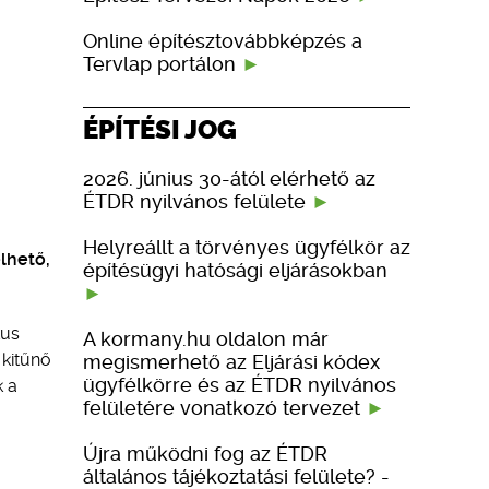
Online építésztovábbképzés a
Tervlap portálon
ÉPÍTÉSI JOG
2026. június 30-ától elérhető az
ÉTDR nyilvános felülete
Helyreállt a törvényes ügyfélkör az
lhető,
építésügyi hatósági eljárásokban
kus
A kormany.hu oldalon már
 kitűnő
megismerhető az Eljárási kódex
ügyfélkörre és az ÉTDR nyilvános
k a
felületére vonatkozó tervezet
Újra működni fog az ÉTDR
általános tájékoztatási felülete? -