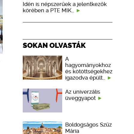
Idén is népszerűek a jelentkezők
körében a PTE MIK…
SOKAN OLVASTÁK
A
a
hagyományokhoz
és kötöttségekhez
igazodva épült…
Az univerzális
üveggyapot
Boldogságos Szűz
Mária