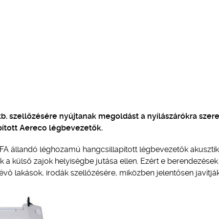
tb. szellőzésére nyújtanak megoldást a nyílászárókra szere
apított Aereco légbevezetők.
FA állandó léghozamú hangcsillapított légbevezetők akuszti
 a külső zajok helyiségbe jutása ellen. Ezért e berendezések
vő lakások, irodák szellőzésére, miközben jelentősen javítjá