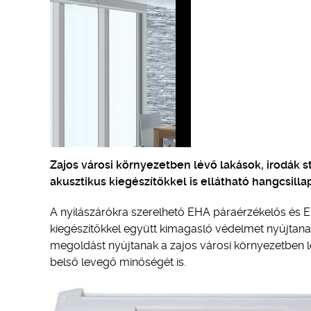
Zajos városi környezetben lévő lakások, irodák s
akusztikus kiegészítőkkel is ellátható hangcsill
A nyílászárókra szerelhető EHA páraérzékelős és E
kiegészítőkkel együtt kimagasló védelmet nyújtanak
megoldást nyújtanak a zajos városi környezetben lé
belső levegő minőségét is.