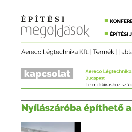
KONFER
ÉPÍTÉSI 
Aereco Légtechnika Kft.
|
Termék
| |
abl
kapcsolat
Aereco Légtechnika 
Budapest
Termékkiíráshoz szük
Nyílászáróba építhető 