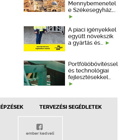
Mennybemenetel
e Székesegyház,…
A piaci igényekkel
együtt növekszik
a gyártás és…
Portfólióbővítéssel
és technológiai
fejlesztésekkel…
KÉPZÉSEK
TERVEZÉSI SEGÉDLETEK
ember kedveli