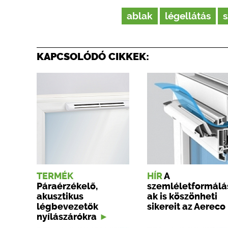
ablak
légellátás
s
KAPCSOLÓDÓ CIKKEK:
TERMÉK
HÍR
A
Páraérzékelő,
szemléletformálá
akusztikus
ak is köszönheti
légbevezetők
sikereit az Aereco
nyílászárókra