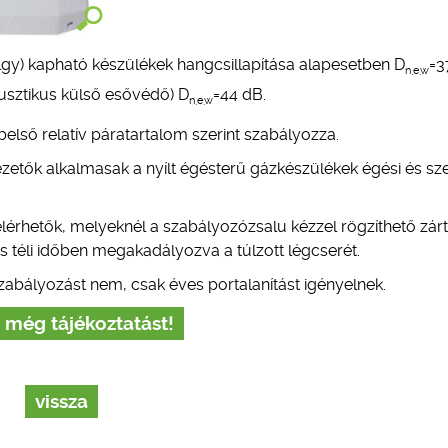
lgy) kapható készülékek hangcsillapítása alapesetben D
=3
n,e,w
kusztikus külső esővédő) D
=44 dB.
n,e,w
első relatív páratartalom szerint szabályozza.
tők alkalmasak a nyílt égésterű gázkészülékek égési és sze
 elérhetők, melyeknél a szabályozózsalu kézzel rögzíthető zárt
 téli időben megakadályozva a túlzott légcserét.
abályozást nem, csak éves portalanítást igényelnek.
 még tájékoztatást!
vissza