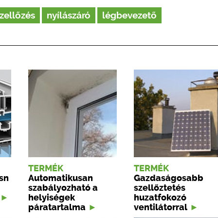
zellőzés
nyílászáró
légbevezető
TERMÉK
TERMÉK
sn
Automatikusan
Gazdaságosabb
szabályozható a
szellőztetés
helyiségek
huzatfokozó
páratartalma
ventilátorral