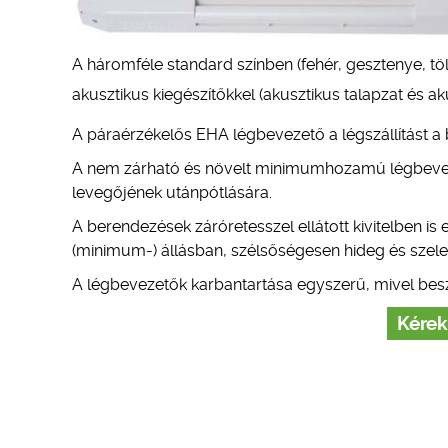
A háromféle standard színben (fehér, gesztenye, tö
akusztikus kiegészítőkkel (akusztikus talapzat és a
A páraérzékelős EHA légbevezető a légszállítást a b
A nem zárható és növelt minimumhozamú légbeveze
levegőjének utánpótlására.
A berendezések záróretesszel ellátott kivitelben is
(minimum-) állásban, szélsőségesen hideg és szeles
A légbevezetők karbantartása egyszerű, mivel besz
Kérek