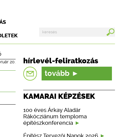
ÁS
DLETEK
ő
hírlevél-feliratkozás
ruár 20.
tovább
KAMARAI KÉPZÉSEK
100 éves Árkay Aladár
Rákócziánum temploma
építészkonferencia
Építész Tervezői Napok 2026