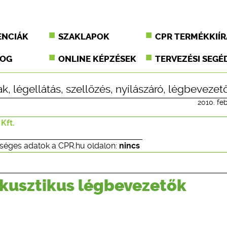
ENCIÁK
SZAKLAPOK
CPR TERMÉKKIÍR
JOG
ONLINE KÉPZÉSEK
TERVEZÉSI SEGÉ
ak
,
légellátás
,
szellőzés
,
nyílászáró
,
légbevezet
2010. feb
Kft.
séges adatok a CPR.hu oldalon:
nincs
akusztikus légbevezetők