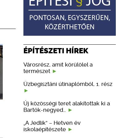
ÉPÍTÉSZETI HÍREK
Városrész, amit körülölel a
természet
Üzbegisztáni útinaplómból, 1. rész
Új közösségi teret alakítottak ki a
Bartók-negyed…
„A Jedlik” – Hetven év
iskolaépítészete