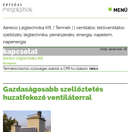
MENÜ
KONFERENCIÁK
Aereco Légtechnika Kft.
|
Termék
| |
ventilátor
,
tetőventilátor
,
szellőzés
,
légtechnika
,
penészedés
,
energia
,
napelem
,
SZAKLAPOK
napenergia
CPR TERMÉKKIÍRÁS
2009. december 06.
kapcsolat
Aereco Légtechnika Kft.
ÉPÍTÉSI JOG
Budapest
Termékkiíráshoz szükséges adatok a CPR.hu oldalon:
nincs
ONLINE KÉPZÉSEK
TERVEZÉSI SEGÉDLETEK
Gazdaságosabb szellőztetés
huzatfokozó ventilátorral