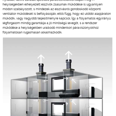
helyiségekben elhelyezett elszívók zsaluinak működése is ugyanilyen
módon szabályozott, s mindezek az elszívásról gondoskodó központi
ventilátor működését is befolyásolják; ettől függ, hogy ez utóbbi alapjáraton
működik, vagy nagyobb teljesítményre kapcsol. Így a folyamatos egyirányú
légforgalom mindig garantálja a jó minőségű levegőt, s a rendszer
működése a helyiségekben uralkodó mindenkori páraviszonyokhoz
folyamatosan rugalmasan alkalmazkodik.