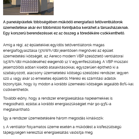
A panelépületek többségében működő energiafaló tetőventilátorok
üzemeltetése akár évi többmillió forintjukba kerülhet a társasházaknak.
Egy korszerű berendezéssel ez az összeg a töredékére csökkenthető.
Amíg a régi, az épületekkel egyidős tetőventilátorok magas
energiafogyasztása (370Wh/db) jelentősen megnöveli az épület
üzemeltetési költségét, az Aereco modern VBP szellőztető ventilátorai
(15Wh/db) működéséhez elegendő 12 V egyenfeszültség. A VBP műszaki
jellemzőiből adóan kisebb átalakításokkal, egyszerűen építhető ki a
szabályozott, alacsony üzemletetési költségű szellőzési rendszer, legyen
szó 4 vagy akár 10 emeletes épületről. Mérési és számítási adatok
bizonyítják, hogy ily módon a korábbi üzemelési költségek legalább 80%-kal
csökkenthetők.
További előny, hogy a rendszer energiaellátása napelemekkel is
megoldható, ezáltal a korábbi energiaszükséglet már 90-93%-a
megtakarítható.
Így a rendszer üzemeltetésére három megoldás kínálkozik:
1. A ventilátor folyamatos üzeme esetén a működést a kisfeszültségű
tápegységen keresztüli energiaellátás valósítja meg.