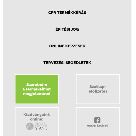
CPR TERMÉKKIÍRÁS
ÉPÍTÉSI JOG
ONLINE KÉPZÉSEK
TERVEZÉSI SEGÉDLETEK
Szeretném
Szaklap-
a termékeimet
előfizetés
megjelentetni
Kiadványaink
online:
ember kedveli