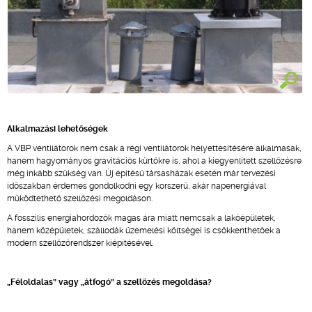
Alkalmazási lehetőségek
A VBP ventilátorok nem csak a régi ventilátorok helyettesítésére alkalmasak,
hanem hagyományos gravitációs kürtőkre is, ahol a kiegyenlített szellőzésre
még inkább szükség van. Új építésű társasházak esetén már tervezési
időszakban érdemes gondolkodni egy korszerű, akár napenergiával
működtethető szellőzési megoldáson.
A fosszilis energiahordozók magas ára miatt nemcsak a lakóépületek,
hanem középületek, szállodák üzemelési költségei is csökkenthetőek a
modern szellőzőrendszer kiépítésével.
„Féloldalas” vagy „átfogó” a szellőzés megoldása?