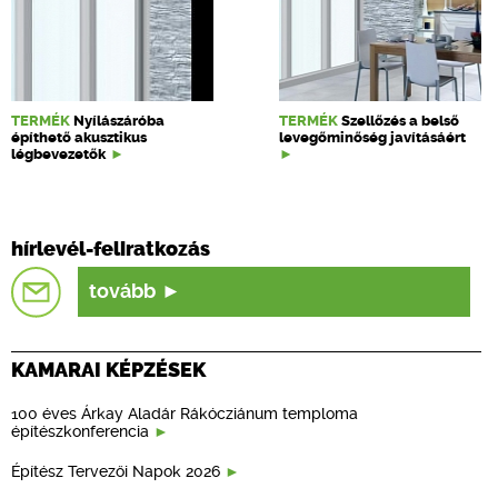
TERMÉK
Nyílászáróba
TERMÉK
Szellőzés a belső
építhető akusztikus
levegőminőség javításáért
légbevezetők
hírlevél-feliratkozás
tovább
KAMARAI KÉPZÉSEK
100 éves Árkay Aladár Rákócziánum temploma
építészkonferencia
Építész Tervezői Napok 2026