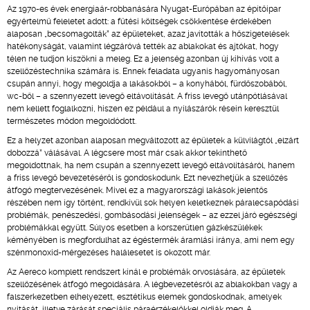
Az 1970-es évek energiaár-robbanására Nyugat-Európában az építőipar
egyértelmű feleletet adott: a fűtési költségek csökkentése érdekében
alaposan „becsomagolták” az épületeket, azaz javították a hőszigetelések
hatékonyságát, valamint légzáróvá tették az ablakokat és ajtókat, hogy
télen ne tudjon kiszökni a meleg. Ez a jelenség azonban új kihívás volt a
szellőzéstechnika számára is. Ennek feladata ugyanis hagyományosan
csupán annyi, hogy megoldja a lakásokból – a konyhából, fürdőszobából,
wc-ből – a szennyezett levegő eltávolítását. A friss levegő utánpótlásával
nem kellett foglalkozni, hiszen ez például a nyílászárók résein keresztül
természetes módon megoldódott.
Ez a helyzet azonban alaposan megváltozott az épületek a külvilágtól „elzárt
dobozzá” válásával. A légcsere most már csak akkor tekinthető
megoldottnak, ha nem csupán a szennyezett levegő eltávolításáról, hanem
a friss levegő bevezetéséről is gondoskodunk. Ezt nevezhetjük a szellőzés
átfogó megtervezésének. Mivel ez a magyarországi lakások jelentős
részében nem így történt, rendkívül sok helyen keletkeznek páralecsapódási
problémák, penészedési, gombásodási jelenségek – az ezzel járó egészségi
problémákkal együtt. Súlyos esetben a korszerűtlen gázkészülékek
kéményében is megfordulhat az égéstermék áramlási iránya, ami nem egy
szénmonoxid-mérgezéses halálesetet is okozott már.
Az Aereco komplett rendszert kínál e problémák orvoslására, az épületek
szellőzésének átfogó megoldására. A légbevezetésről az ablakokban vagy a
falszerkezetben elhelyezett, esztétikus elemek gondoskodnak, amelyek
nyitását, illetve zárását speciális páraérzékelőkkel oldják meg. A