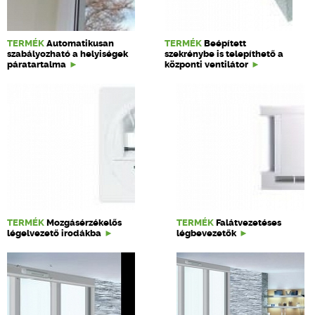
TERMÉK
Automatikusan
TERMÉK
Beépített
szabályozható a helyiségek
szekrénybe is telepíthető a
páratartalma
központi ventilátor
TERMÉK
Mozgásérzékelős
TERMÉK
Falátvezetéses
légelvezető irodákba
légbevezetők