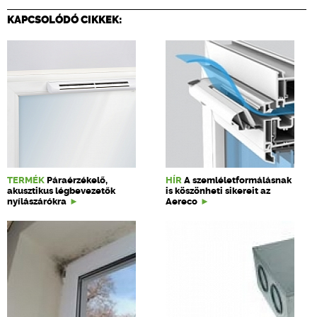
KAPCSOLÓDÓ CIKKEK:
TERMÉK
Páraérzékelő,
HÍR
A szemléletformálásnak
akusztikus légbevezetők
is köszönheti sikereit az
nyílászárókra
Aereco