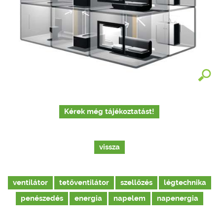
Kérek még tájékoztatást!
vissza
ventilátor
tetőventilátor
szellőzés
légtechnika
penészedés
energia
napelem
napenergia