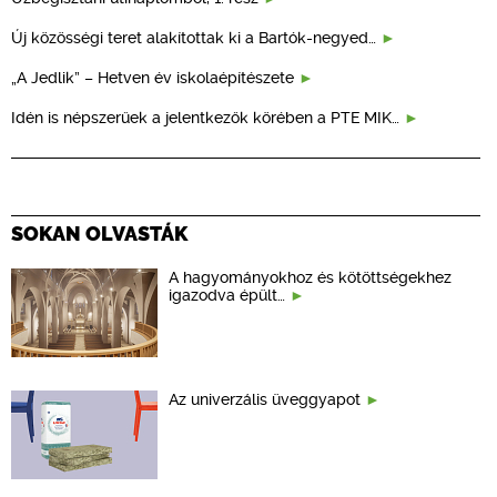
Új közösségi teret alakítottak ki a Bartók-negyed…
„A Jedlik” – Hetven év iskolaépítészete
Idén is népszerűek a jelentkezők körében a PTE MIK…
SOKAN OLVASTÁK
A hagyományokhoz és kötöttségekhez
igazodva épült…
Az univerzális üveggyapot