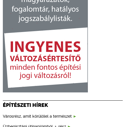
ÉPÍTÉSZETI HÍREK
Városrész, amit körülölel a természet
Üzbegisztáni útinaplómból, 1. rész