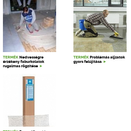
TERMÉK
Nedvességre
TERMÉK
Problémás aljzatok
érzékeny faburkolatok
gyors felújítása
rugalmas rögzítése