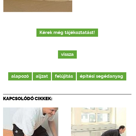
Kérek még tájékoztatást!
vissza
alapozó
aljzat
felújítás
építési segédanyag
KAPCSOLÓDÓ CIKKEK: