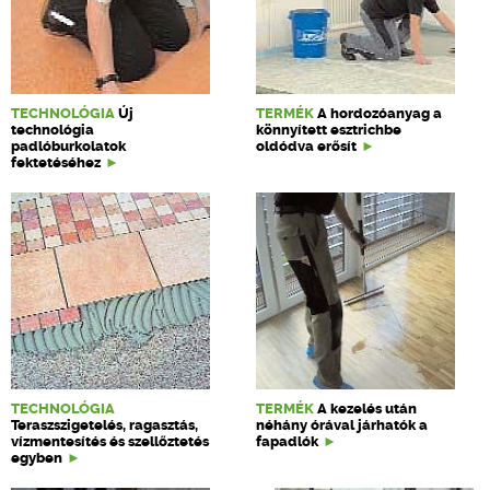
TECHNOLÓGIA
Új
TERMÉK
A hordozóanyag a
technológia
könnyített esztrichbe
padlóburkolatok
oldódva erősít
fektetéséhez
TECHNOLÓGIA
TERMÉK
A kezelés után
Teraszszigetelés, ragasztás,
néhány órával járhatók a
vízmentesítés és szellőztetés
fapadlók
egyben