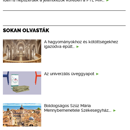
SOKAN OLVASTÁK
A hagyományokhoz és kötöttségekhez
igazodva épült…
Az univerzális üveggyapot
Boldogságos Szűz Mária
Mennybemenetele Székesegyház,…