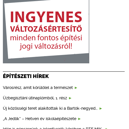
ÉPÍTÉSZETI HÍREK
Városrész, amit körülölel a természet
Üzbegisztáni útinaplómból, 1. rész
Új közösségi teret alakítottak ki a Bartók-negyed…
„A Jedlik” – Hetven év iskolaépítészete
Idén is népszerűek a jelentkezők körében a PTE MIK…