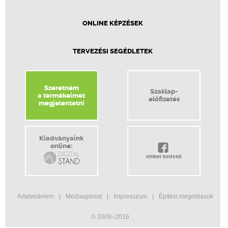
ONLINE KÉPZÉSEK
TERVEZÉSI SEGÉDLETEK
Szeretném
Szaklap-
a termékeimet
előfizetés
megjelentetni
Kiadványaink
online:
ember kedveli
Adatvédelem
Médiaajánlat
Impresszum
Építési megoldások
© 2009–2016