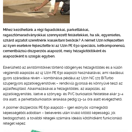
Mihez kezdhetünk a régi fapadlókkal, parkettákkal,
ragasztómaradványokkal szennyezett felületekkel, ha sík, egyenletes,
szilárd aljzatot szeretnénk kialakítani belőlük? A német Uzin kifejezetten
az ilyen esetekre fejlesztette ki az Uzin PE 630 speciális, kétkomponensű,
cementbázisú diszperziós alapozót, mely hézagkitöltőként és
alapozóként is szolgál egyben.
Elkerülhető az akriltömítőkkel történő időigényes hézagkitöltés és a külön
végzendő alapozás az új Uzin PE 630 alapozó használatával, ami ráadásul
gyors száradása révén – kombinálva például az Uzin NC 172 BiTurbo
szupergyors aljzatkiegyenlítővel – rendkívül gyorssá és könnyűvé teszi az
aljzatfelújítást. Alkalmazásával a hézagkitöltés, az alapozás, az
aljzatkiegyenlítés, illetve a szőnyeg- és PVC burkolatok fektetése akár 3–4
óra alatt, a parkettaburkolatok lerakása pedig 13–14 óra alatt elvégezhető.
A polimer diszperziós PE 630 alapozó – igen előnyös vízmegkötő
képességéből adódóan – bekeverés után kiváló kitöltő képességű, jól
bedolgozható, a további rétegek számára ideális kötőhídként funkcionáló
réteget képez.