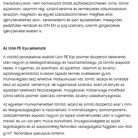
maradványokon, nem homokszórt öntött aszfaltesztricheken, sima, tömör
aljzatokon, valamint régi, szilárd kerámia és természetes kőburkolatokon,
terazzon, magnezit- és egyéb szárazesztricheken. Megfelel erős
igénybevételhez lakó-, kereskedelmi és ipari épületekben, melegvizes
padlófűtés-rendszer és DIN EN 12 529 szabvány szerinti görgőszékes
igénybevétel esetén is.
Az Uzin PE 630 jellemzői
A vízkötő poradalékkal ellátott Uzin PE 630 polimer diszperzió bekeverés
után nagyon jó bedolgozhatóságú és használhatóságú, jól tömítő alapozót
képez. A rugalmas, jól alakítható, az aljzathoz, valamint az ásványi
aljzatkiegyenlítőkhöz kiválóan tapadó termék kivételesen gyors
munkavégzést tesz lehetővé. Hidraulikusan köt, tömíti, lezárja és simábbá
teszi az aljzatot, keménnyé, de rugalmassá szilárdul, ezért jól elnyeli az
aljzatban keletkező feszültségeket, mozgásokat. Kötőanyaga modifikált
sztirol kettős polimer, speciális cementtel, ásványi adalékanyagokkal.
Az egyetlen munkamenetben tömítő, lezáró és simító diszperzió akár 1 mm-
es rétegvastagságban is használható. A kromátszegény (porkomponens),
oldószermentes alapozó nagyon jól tapad, kikeményedés után is rugalmas
marad, és 40–120 perc múlva burkolható. Anyagszükséglete az aljzat
tagoltságától és az alapozóréteg felhordási vastagságától függően 100–600
2
g/m
, felhordása spatulával történik.