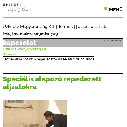
MENÜ
KONFERENCIÁK
Uzin Utz Magyarország Kft.
|
Termék
| |
alapozó
,
aljzat
,
felújítás
,
építési segédanyag
SZAKLAPOK
2010. június 04.
kapcsolat
CPR TERMÉKKIÍRÁS
Uzin Utz Magyarország Kft.
Budapest
ÉPÍTÉSI JOG
Termékkiíráshoz szükséges adatok a CPR.hu oldalon:
nincs
ONLINE KÉPZÉSEK
Speciális alapozó repedezett
TERVEZÉSI SEGÉDLETEK
aljzatokra