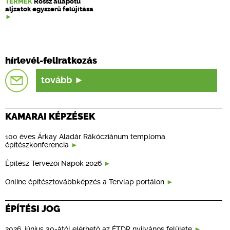
TERMÉK
Rossz állapotú
aljzatok egyszerű felújítása
hírlevél-feliratkozás
tovább
KAMARAI KÉPZÉSEK
100 éves Árkay Aladár Rákócziánum temploma
építészkonferencia
Építész Tervezői Napok 2026
Online építésztovábbképzés a Tervlap portálon
ÉPÍTÉSI JOG
2026. június 30-ától elérhető az ÉTDR nyilvános felülete