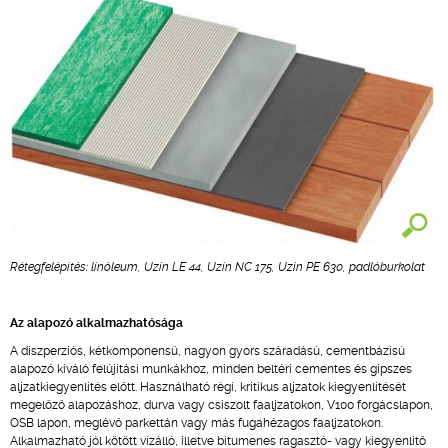
Rétegfelépítés: linóleum, Uzin LE 44, Uzin NC 175, Uzin PE 630, padlóburkolat
Az alapozó alkalmazhatósága
A diszperziós, kétkomponensű, nagyon gyors száradású, cementbázisú
alapozó kiváló felújítási munkákhoz, minden beltéri cementes és gipszes
aljzatkiegyenlítés előtt. Használható régi, kritikus aljzatok kiegyenlítését
megelőző alapozáshoz, durva vagy csiszolt faaljzatokon, V100 forgácslapon,
OSB lapon, meglévő parkettán vagy más fugahézagos faaljzatokon.
Alkalmazható jól kötött vízálló, illetve bitumenes ragasztó- vagy kiegyenlítő