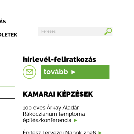
ÁS
DLETEK
hírlevél-feliratkozás
tovább
KAMARAI KÉPZÉSEK
100 éves Árkay Aladár
Rákócziánum temploma
építészkonferencia
Építész Tervezői Napok 2026