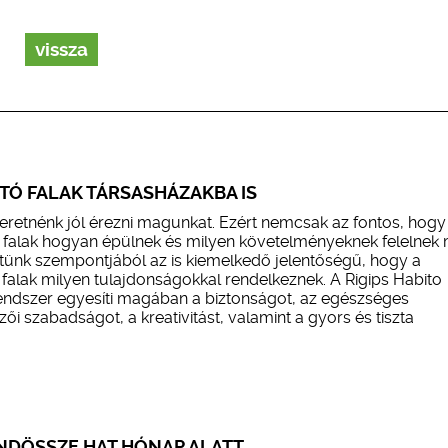
vissza
TÓ FALAK TÁRSASHÁZAKBA IS
retnénk jól érezni magunkat. Ezért nemcsak az fontos, hogy
ó falak hogyan épülnek és milyen követelményeknek felelnek
ünk szempontjából az is kiemelkedő jelentőségű, hogy a
 falak milyen tulajdonságokkal rendelkeznek. A Rigips Habito
rendszer egyesíti magában a biztonságot, az egészséges
zői szabadságot, a kreativitást, valamint a gyors és tiszta
INDÖSSZE HAT HÓNAP ALATT