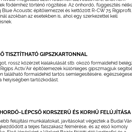
k födémhez történő rögzítése. Az önhordó, függesztés nélkü
 Blue Acoustic építőlemezzel és kettőzött R-CW 75 Rigiprofil
nál azokban az esetekben is, ahol egy szerkezettel kell
ésnek.
GŐ TISZTÍTHATÓ GIPSZKARTONNAL
ágot, rossz közérzet kialakulását stb. okozó formaldehid belég
A Rigips Activ’Air építőlemezek különleges gipszmagjuk segíts
n található formaldehid tartós semlegesítésére, egészséges
 helyiségben tartózkodást.
ÍZHORDÓ-LÉPCSŐ KORSZERŰ ÉS KORHŰ FELÚJÍTÁSA
ebb felújítási munkálatokat, javításokat végeztek a Budai Vár
ezdődött a teljes falszakasz felmérése, és az első komoly