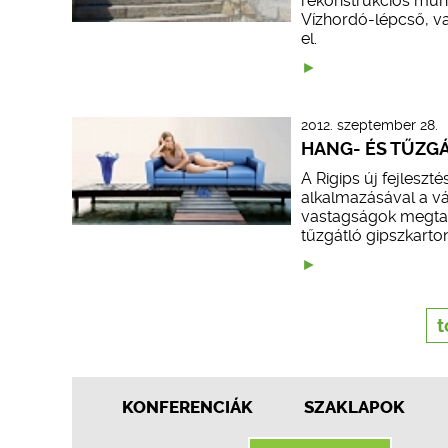
rekonstrukciós munka
Vízhordó-lépcső, val
el.
2012. szeptember 28.
HANG- ÉS TŰZG
A Rigips új fejlesz
alkalmazásával a vá
vastagságok megtartá
tűzgátló gipszkarto
t
KONFERENCIÁK
SZAKLAPOK