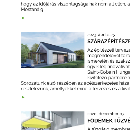
hogy az időjárás viszontagságainak nem áll ellen, az
Mostanáig.
2023. április 25.
SZÁRAZÉPÍTÉSZE
Az építészeti terve
megrendelővel tört
ismeretén és szaksz
egyik leginnovatíva
Saint-Gobain Hungar
kivitelező partnere
Sorozatunk első részében az acélszerkezetes házak
részletezünk, amellyekkel mind a tervezés és a kivi
2020. december 07.
FÖDÉMEK TŰZV
A tűzgátló membrá