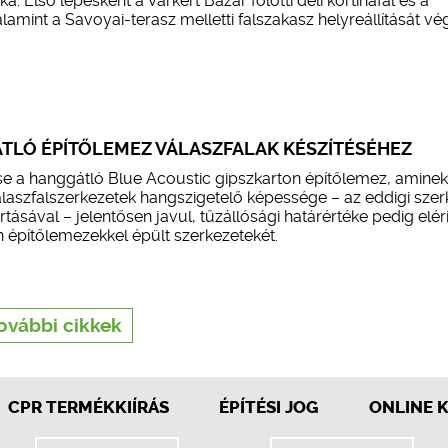
. Első lépésként a Várkert Bazár fölötti déli kortinafal és a
amint a Savoyai-terasz melletti falszakasz helyreállítását vé
ÁTLÓ ÉPÍTŐLEMEZ VÁLASZFALAK KÉSZÍTÉSÉHEZ
tése a hanggátló Blue Acoustic gipszkarton építőlemez, aminek
laszfalszerkezetek hangszigetelő képessége – az eddigi szer
sával – jelentősen javul, tűzállósági határértéke pedig eléri
n építőlemezekkel épült szerkezetekét.
ovábbi cikkek
CPR TERMÉKKIÍRÁS
ÉPÍTÉSI JOG
ONLINE 