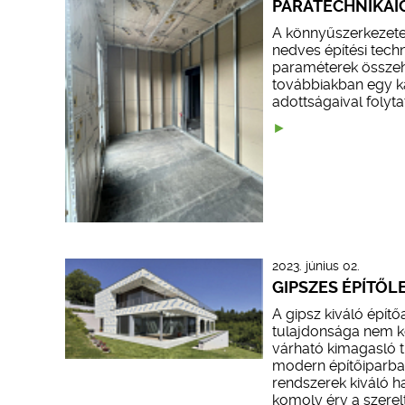
PÁRATECHNIKÁI
A könnyűszerkezete
nedves építési tech
paraméterek összeha
továbbiakban egy ka
adottságaival folyt
2023. június 02.
GIPSZES ÉPÍTŐL
A gipsz kiváló épít
tulajdonsága nem ké
várható kimagasló t
modern építőiparban
rendszerek kiváló 
komoly érv a szerelt