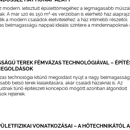
z modern, letisztult épülettömegéhez a legmagasabb műsza
2
ak. A már 120 és 150 m
-es verzióban is elérhető ház alapraj
dik a modern családok életviteléhez: a ház intimebb részeitől
mas belmagasságú nappali ideális színtere a mindennapoknak 
SÁGÚ TEREK FÉMVÁZAS TECHNOLÓGIÁVAL – ÉPÍTÉ
 MEGOLDÁSOK
as technológia kitűnő megoldást nyújt a nagy belmagasság,
bb belső terek kialakítására, akár családi házaknál is. Az
tultnak tűnő építészeti koncepció mögött azonban átgondolt
ok rejlenek.
ÜLETFIZIKAI VONATKOZÁSAI – A HŐTECHNIKÁTÓL A