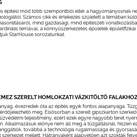
G
s építési mód több szempontból eltér a hagyományosnak ne
nológiától. Számos cikk és értekezés született a témában kü
sonlításáról, mind gazdasági, mind építészeti vonatkozásba
rdinális témával, a könnyűszerkezetes épületek épületfizikai
atjuk StarHouse sorozatunkat.
EMEZ SZERELT HOMLOKZATI VÁZKITÖLTŐ FALAKHO
őanyag, évezredek óta az építés egyik fontos alapanyaga. Tűz
rdőjelezhető meg. Elsősorban a szerelt gipszkarton szerkez
űzvédelmi teljesítmény, ezért ezek egyre nagyobb teret nyer
. Alkalmazásuk előnye nem áll meg a tűzgátlásnál, hiszen e
hanggátlók, továbbá a technológia rugalmassága és gyorsasá
 szerkezet mellett. Hátrányaként alapvetően azt szokták felve