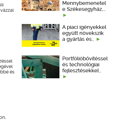
Mennybemenetel
li
e Székesegyház,…
 vázzal
A piaci igényekkel
együtt növekszik
a gyártás és…
Portfólióbővítéssel
zéssel
és technológiai
égével
fejlesztésekkel…
ebbé és
on,