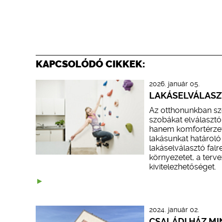
KAPCSOLÓDÓ CIKKEK:
2026. január 05.
LAKÁSELVÁLASZ
Az otthonunkban sze
szobákat elválaszt
hanem komfortérzet
lakásunkat határoló
lakáselválasztó fal
környezetet, a terve
kivitelezhetőséget.
2024. január 02.
CSALÁDI HÁZ M