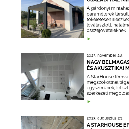
A gárdonyi mintahá
paraméterek társult
tökéletesen illeszke
leválasztott, hatal
összejöveteleknek.
2023. november 28.
NAGY BELMAGAS
ÉS AKUSZTIKAI
A StarHouse fémváz
megszokottnál tágasa
egyszerűnek, letisz
szerkezeti megoldás
2023. augusztus 23.
A STARHOUSE ÉP