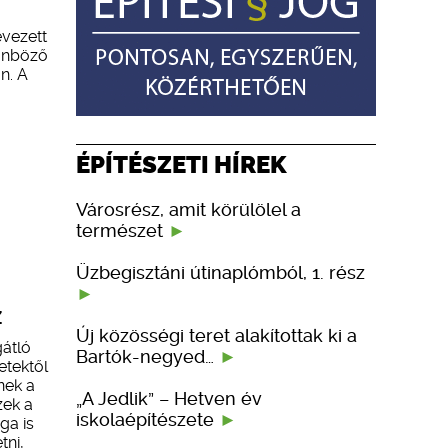
vezett
lönböző
n. A
ÉPÍTÉSZETI HÍREK
Városrész, amit körülölel a
természet
Üzbegisztáni útinaplómból, 1. rész
Z
Új közösségi teret alakítottak ki a
gátló
Bartók-negyed…
etektől
nek a
„A Jedlik” – Hetven év
zek a
iskolaépítészete
ga is
tni,