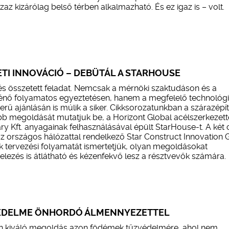
az kizárólag belső térben alkalmazható. És ez igaz is – volt.
TI INNOVÁCIÓ – DEBÜTÁL A STARHOUSE
zés összetett feladat. Nemcsak a mérnöki szaktudáson és a
énő folyamatos egyeztetésen, hanem a megfelelő technológ
erű ajánlásán is múlik a siker. Cikksorozatunkban a szárazépí
bb megoldását mutatjuk be, a Horizont Global acélszerkezette
y Kft. anyagainak felhasználásával épült StarHouse-t. A két
 az országos hálózattal rendelkező Star Construct Innovation 
 tervezési folyamatát ismertetjük, olyan megoldásokat
telezés is átlátható és kézenfekvő lesz a résztvevők számára.
ÉDELME ÖNHORDÓ ÁLMENNYEZETTEL
n kiváló megoldás azon födémek tűzvédelmére, ahol nem