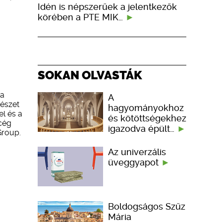
Idén is népszerűek a jelentkezők
körében a PTE MIK…
SOKAN OLVASTÁK
ia
A
tészet
hagyományokhoz
l és a
és kötöttségekhez
 cég
igazodva épült…
Group.
Az univerzális
üveggyapot
Boldogságos Szűz
Mária