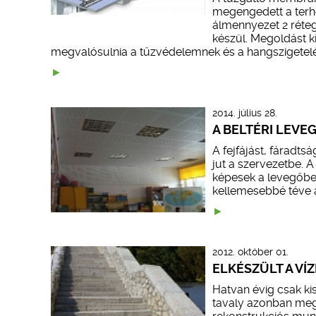
megengedett a terhe
álmennyezet 2 réteg
készül. Megoldást kí
megvalósulnia a tűzvédelemnek és a hangszigetel
2014. július 28.
A BELTÉRI LEVE
A fejfájást, fáradts
jut a szervezetbe. 
képesek a levegőbe
kellemesebbé téve a
2012. október 01.
ELKÉSZÜLT A V
Hatvan évig csak kis
tavaly azonban megk