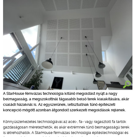
A StarHouse fémvázas technológia kitűnő megoldást nyújt a nagy
belmagasság, a megszokottnál tágasabb belső terek kialakítására, akár
családi házaknál is. Az egyszerűnek, letisztultnak tűnő építészeti
koncepció mögött azonban átgondolt szerkezeti megoldások rejlenek.
Könnyűszerkezetes technológiával az acél-, fa- vagy ragasztott fa tartók
gazdaságosan méretezhetők, és akár extrémnek tűnő belmagasságú terek
is létrehozhatók. A StarHouse fémvázas technológia építéstechnológiai és