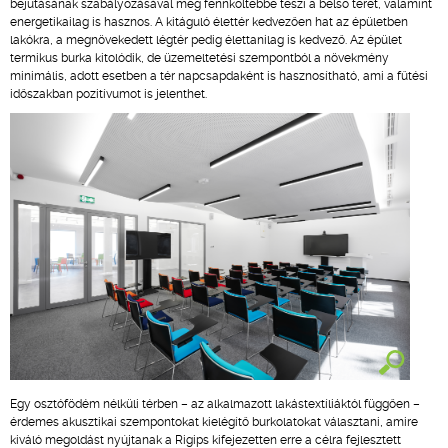
bejutásának szabályozásával még fennköltebbé teszi a belső teret, valamint
energetikailag is hasznos. A kitáguló élettér kedvezően hat az épületben
lakókra, a megnövekedett légtér pedig élettanilag is kedvező. Az épület
termikus burka kitolódik, de üzemeltetési szempontból a növekmény
minimális, adott esetben a tér napcsapdaként is hasznosítható, ami a fűtési
időszakban pozitívumot is jelenthet.
Egy osztófödém nélküli térben – az alkalmazott lakástextíliáktól függően –
érdemes akusztikai szempontokat kielégítő burkolatokat választani, amire
kiváló megoldást nyújtanak a Rigips kifejezetten erre a célra fejlesztett