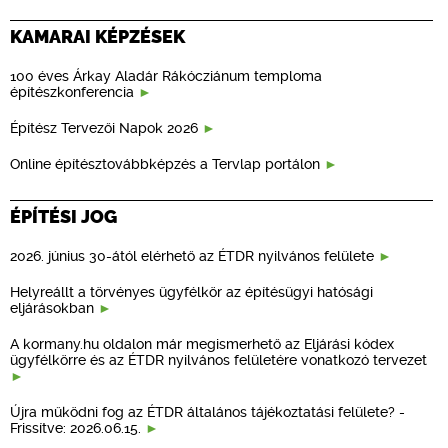
KAMARAI KÉPZÉSEK
100 éves Árkay Aladár Rákócziánum temploma
építészkonferencia
Építész Tervezői Napok 2026
Online építésztovábbképzés a Tervlap portálon
ÉPÍTÉSI JOG
2026. június 30-ától elérhető az ÉTDR nyilvános felülete
Helyreállt a törvényes ügyfélkör az építésügyi hatósági
eljárásokban
A kormany.hu oldalon már megismerhető az Eljárási kódex
ügyfélkörre és az ÉTDR nyilvános felületére vonatkozó tervezet
Újra működni fog az ÉTDR általános tájékoztatási felülete? -
Frissítve: 2026.06.15.