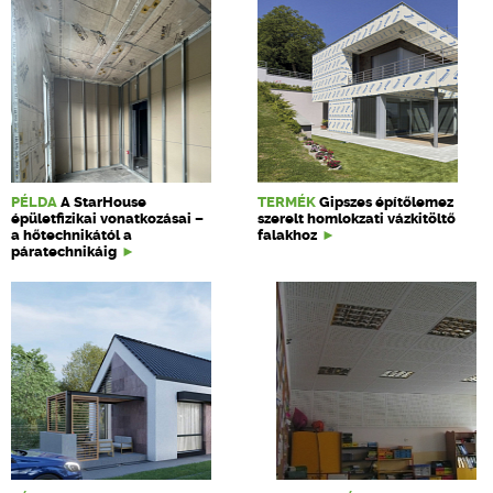
PÉLDA
A StarHouse
TERMÉK
Gipszes építőlemez
épületfizikai vonatkozásai –
szerelt homlokzati vázkitöltő
a hőtechnikától a
falakhoz
páratechnikáig