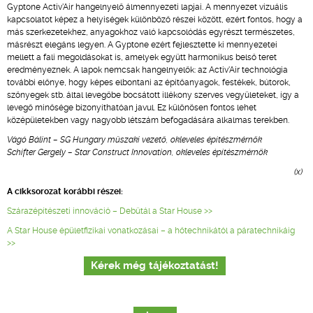
Gyptone Activ'Air hangelnyelő álmennyezeti lapjai. A mennyezet vizuális
kapcsolatot képez a helyiségek különböző részei között, ezért fontos, hogy a
más szerkezetekhez, anyagokhoz való kapcsolódás egyrészt természetes,
másrészt elegáns legyen. A Gyptone ezért fejlesztette ki mennyezetei
mellett a fali megoldásokat is, amelyek együtt harmonikus belső teret
eredményeznek. A lapok nemcsak hangelnyelők: az Activ'Air technológia
további előnye, hogy képes elbontani az építőanyagok, festékek, bútorok,
szőnyegek stb. által levegőbe bocsátott illékony szerves vegyületeket, így a
levegő minősége bizonyíthatóan javul. Ez különösen fontos lehet
középületekben vagy nagyobb létszám befogadására alkalmas terekben.
Vágó Bálint – SG Hungary műszaki vezető, okleveles építészmérnök
Schifter Gergely – Star Construct Innovation, okleveles építészmérnök
(x)
A cikksorozat korábbi részei:
Szárazépítészeti innováció – Debütál a Star House >>
A Star House épületfizikai vonatkozásai – a hőtechnikától a páratechnikáig
>>
Kérek még tájékoztatást!