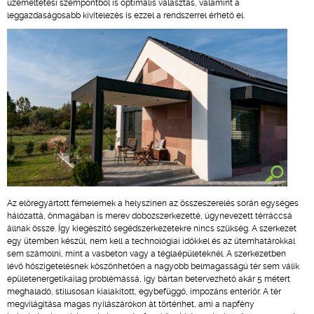
üzemeltetési szempontból is optimális választás, valamint a
leggazdaságosabb kivitelezés is ezzel a rendszerrel érhető el.
Az előregyártott fémelemek a helyszínen az összeszerelés során egységes
hálózattá, önmagában is merev dobozszerkezetté, úgynevezett térráccsá
állnak össze. Így kiegészítő segédszerkezetekre nincs szükség. A szerkezet
egy ütemben készül, nem kell a technológiai időkkel és az ütemhatárokkal
sem számolni, mint a vasbeton vagy a téglaépületeknél. A szerkezetben
lévő hőszigetelésnek köszönhetően a nagyobb belmagasságú tér sem válik
épületenergetikailag problémássá, így bártan betervezhető akár 5 métert
meghaladó, stílusosan kialakított, egybefüggő, impozáns enteriőr. A tér
megvilágítása magas nyílászárókon át történhet, ami a napfény