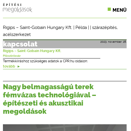
MENÜ
KONFERENCIÁK
Rigips – Saint-Gobain Hungary Kft.
|
Példa
| |
szárazépítés
,
acélszerkezet
SZAKLAPOK
2023. november 28.
kapcsolat
CPR TERMÉKKIÍRÁS
Rigips – Saint-Gobain Hungary Kft.
Pilisvörösvár
ÉPÍTÉSI JOG
Termékkiíráshoz szükséges adatok a CPR.hu oldalon:
tovább
ONLINE KÉPZÉSEK
Nagy belmagasságú terek
TERVEZÉSI SEGÉDLETEK
fémvázas technológiával –
építészeti és akusztikai
megoldások