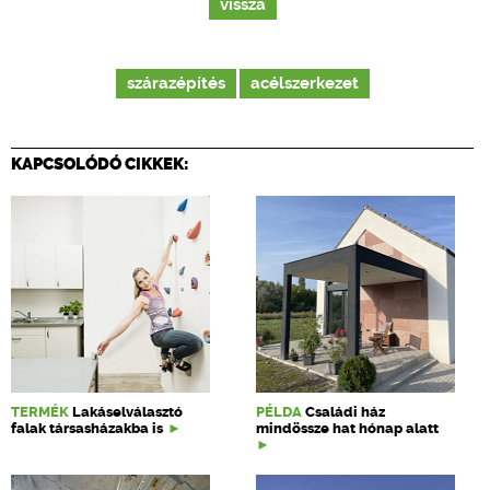
vissza
szárazépítés
acélszerkezet
KAPCSOLÓDÓ CIKKEK:
TERMÉK
Lakáselválasztó
PÉLDA
Családi ház
falak társasházakba is
mindössze hat hónap alatt