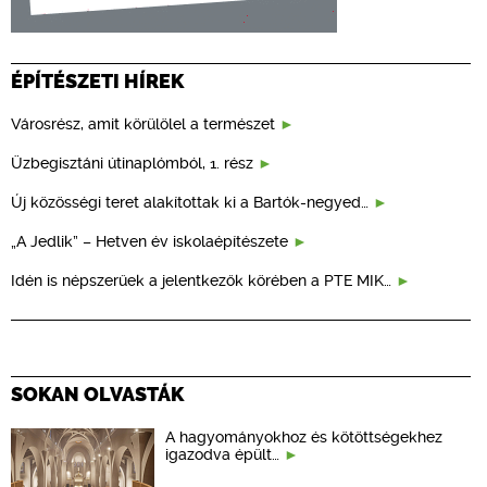
ÉPÍTÉSZETI HÍREK
Városrész, amit körülölel a természet
Üzbegisztáni útinaplómból, 1. rész
Új közösségi teret alakítottak ki a Bartók-negyed…
„A Jedlik” – Hetven év iskolaépítészete
Idén is népszerűek a jelentkezők körében a PTE MIK…
SOKAN OLVASTÁK
A hagyományokhoz és kötöttségekhez
igazodva épült…