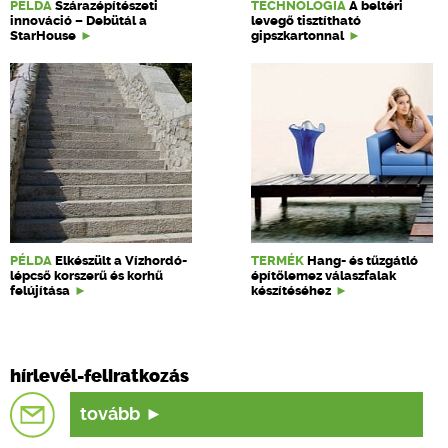
PÉLDA
Szárazépítészeti
TECHNOLÓGIA
A beltéri
innováció – Debütál a
levegő tisztítható
StarHouse
gipszkartonnal
PÉLDA
Elkészült a Vízhordó-
TERMÉK
Hang- és tűzgátló
lépcső korszerű és korhű
építőlemez válaszfalak
felújítása
készítéséhez
hírlevél-feliratkozás
tovább