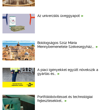
Az univerzális üveggyapot
Boldogságos Szűz Mária
Mennybemenetele Székesegyház,…
A piaci igényekkel együtt növekszik a
gyártás és…
Portfólióbővítéssel és technológiai
fejlesztésekkel…