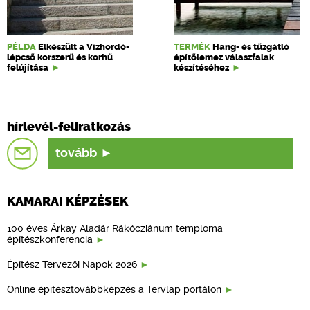
PÉLDA
Elkészült a Vízhordó-
TERMÉK
Hang- és tűzgátló
lépcső korszerű és korhű
építőlemez válaszfalak
felújítása
készítéséhez
hírlevél-feliratkozás
tovább
KAMARAI KÉPZÉSEK
100 éves Árkay Aladár Rákócziánum temploma
építészkonferencia
Építész Tervezői Napok 2026
Online építésztovábbképzés a Tervlap portálon