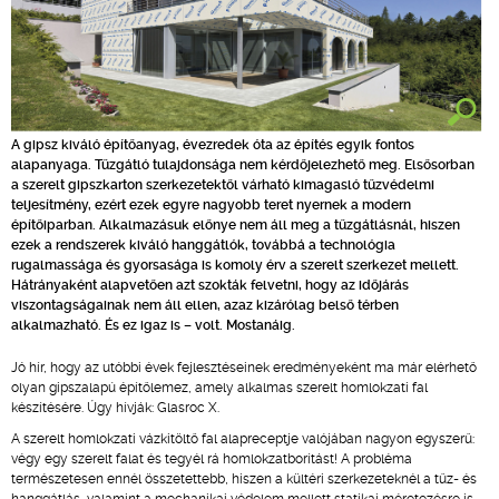
A gipsz kiváló építőanyag, évezredek óta az építés egyik fontos
alapanyaga. Tűzgátló tulajdonsága nem kérdőjelezhető meg. Elsősorban
a szerelt gipszkarton szerkezetektől várható kimagasló tűzvédelmi
teljesítmény, ezért ezek egyre nagyobb teret nyernek a modern
építőiparban. Alkalmazásuk előnye nem áll meg a tűzgátlásnál, hiszen
ezek a rendszerek kiváló hanggátlók, továbbá a technológia
rugalmassága és gyorsasága is komoly érv a szerelt szerkezet mellett.
Hátrányaként alapvetően azt szokták felvetni, hogy az időjárás
viszontagságainak nem áll ellen, azaz kizárólag belső térben
alkalmazható. És ez igaz is – volt. Mostanáig.
Jó hír, hogy az utóbbi évek fejlesztéseinek eredményeként ma már elérhető
olyan gipszalapú építőlemez, amely alkalmas szerelt homlokzati fal
készítésére. Úgy hívják: Glasroc X.
A szerelt homlokzati vázkitöltő fal alapreceptje valójában nagyon egyszerű:
végy egy szerelt falat és tegyél rá homlokzatborítást! A probléma
természetesen ennél összetettebb, hiszen a kültéri szerkezeteknél a tűz- és