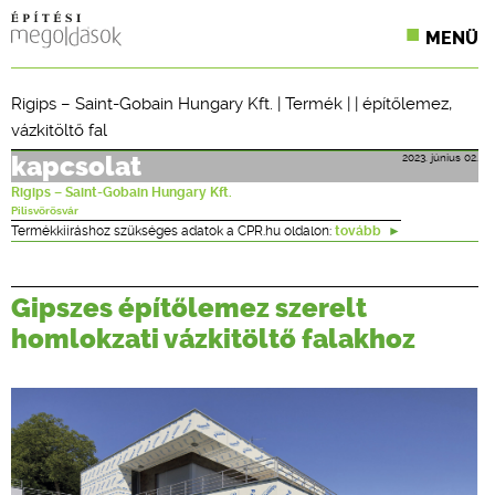
MENÜ
KONFERENCIÁK
Rigips – Saint-Gobain Hungary Kft.
|
Termék
| |
építőlemez
,
vázkitöltő fal
SZAKLAPOK
2023. június 02.
kapcsolat
CPR TERMÉKKIÍRÁS
Rigips – Saint-Gobain Hungary Kft.
Pilisvörösvár
ÉPÍTÉSI JOG
Termékkiíráshoz szükséges adatok a CPR.hu oldalon:
tovább
ONLINE KÉPZÉSEK
Gipszes építőlemez szerelt
TERVEZÉSI SEGÉDLETEK
homlokzati vázkitöltő falakhoz