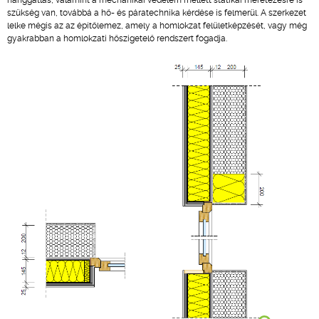
hanggátlás, valamint a mechanikai védelem mellett statikai méretezésre is
szükség van, továbbá a hő- és páratechnika kérdése is felmerül. A szerkezet
lelke mégis az az építőlemez, amely a homlokzat felületképzését, vagy még
gyakrabban a homlokzati hőszigetelő rendszert fogadja.