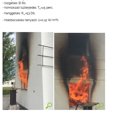
• tűzgátlás: EI 60,
• homlokzati tűzterjedés: T
=45 perc,
h
• hanggátlás: R
=53 Db,
w
2
• hőátbocsátási tényező: U=0,15 W/m
K.