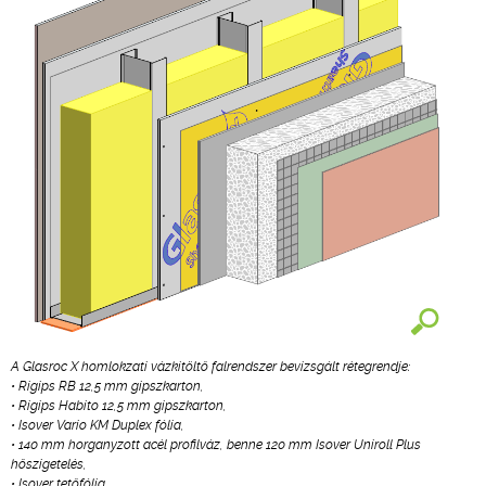
A Glasroc X homlokzati vázkitöltő falrendszer bevizsgált rétegrendje:
• Rigips RB 12,5 mm gipszkarton,
• Rigips Habito 12,5 mm gipszkarton,
• Isover Vario KM Duplex fólia,
• 140 mm horganyzott acél profilváz, benne 120 mm Isover Uniroll Plus
hőszigetelés,
• Isover tetőfólia,