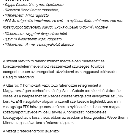
• Rigips Glasroc X 12,5 mm építőlemez,
• Webercol Bond Primer tapadóhíd,
• Webertherm M701 ragasztó,
• EPS 80 szigetelés (maximum 20 cm) – a nyílások fölött minimum 200 mm
2
kőzetgyapot tűzvédelmi sávval, SRD-5 dübellel (6 db/m
) rögzítve,
2
• Webertherm 145 g/m
üvegszövet háló,
• 3,5 mm Webertherm M701 ragasztó,
• Webertherm Primer vékonyvakolat alapozó
A szerelt vázkitöltő falrendszerhez megfelelően méretezett és
korrózióvédelemmel ellátott vázszerkezet szükséges, továbbá
elengedhetetlen az energetikai, tűzvédelmi és hanggátlási előírásokat
kielégítő rétegrend.
A Glasroc X homlokzati vázkitöltő falrendszer rétegrendjét a
Magyarországon elérhető minőségi Saint-Gobain termékekből állították
össze, és a beépítéshez szükséges összes vizsgálatot elvégezték az ÉMI-
ben. Az ÉMI vizsgálatok alapján a szerelt szerkezetre legfeljebb 200 mm
vastagságú EPS hőszigetelés kerülhet, a nyílások feletti 200 mm magas
kőzetgyapot tűzvédelmi célú sávval. A homlokzati hőszigetelés
kőzetgyapottal is készíthető, ebben az esetben a hőszigetelést Webertherm
Mineral ragasztóval kell a felületre rögzíteni.
A vizsgált rétegrend főbb jellemzői: