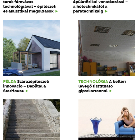
terek fémvázas
épületfizikai vonatkozásai –
technológiával – építészeti
a hőtechnikától a
és akusztikai megoldások
páratechnikáig
PÉLDA
Szárazépítészeti
TECHNOLÓGIA
A beltéri
innováció – Debütál a
levegő tisztítható
StarHouse
gipszkartonnal