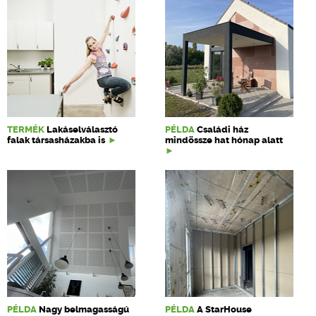
TERMÉK
Lakáselválasztó
PÉLDA
Családi ház
falak társasházakba is
mindössze hat hónap alatt
PÉLDA
Nagy belmagasságú
PÉLDA
A StarHouse