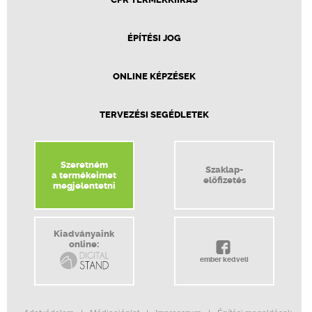
ÉPÍTÉSI JOG
ONLINE KÉPZÉSEK
TERVEZÉSI SEGÉDLETEK
Szeretném
Szaklap-
a termékeimet
előfizetés
megjelentetni
Kiadványaink
online:
ember kedveli