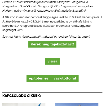
Glasroc X szerelt vázkitöltő fal homlokzati tűzterjedés-vizsgálata. A
vizsgálatok a Saint-Gobain Hungary Kft. által forgalmazott anyagok és
Horizont gyártmányú acél vázszerkezet alkalmazásával készültek
A
Glasroc X rendszer nemcsak függőleges vázkitöltő falként, hanem például
A1 tűzvédelmi osztályú kültéri álmennyezetként vagy attikafalként is
szerelhető. A rétegrend összeállításában érdemes a rendszergyártó
segítségét kérni.
Szentesi Mária, építészmérnök, műszaki és rendszerfejlesztési vezető
Kérek még tájékoztatást!
vissza
építőlemez
vázkitöltő fal
KAPCSOLÓDÓ CIKKEK: