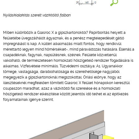
Nyíláskialakítás szerelt vázkitöltő falban
Miben különbözik a Glasroc X a gipszkartonoktól? Papírborítás helyett a
felületébe üvegszálhálót ágyaznak, és a penész megtelepedését gátló
impregnálást is kap. A kültéri alkalmazás miatt fontos, hogy rendkívül
mérettartó legyen mind hőmérséklet-, mind páraváltozás hatására. Ellenáll a
csapadéknak, fagynak, napsütésnek, szélnek. Felülete közvetlenül
vakolható, de természetesen homlokzati hőszigetelő rendszer fogadására is
alkalmas. Vízfelvétele minimális. Tűzvédelmi osztálya: A1. Ugyanakkor
tömege, vastagsága, darabolhatósága és szerelhetősége nagyjából
megegyezik a gipszkartonoknál megszokottal. Óriási előnye, hogy az
illesztéseknél megfelelően tömített Glasroc X felület hónapokon keresztül
csupaszon maradhat, azaz a vázkitöltő fal szerelése és a homlokzati
hőszigetelő rendszer elkészítése között jelentős idő telhet el az építkezés
folyamatainak igénye szerint.