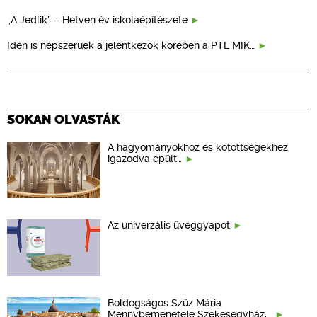
„A Jedlik” – Hetven év iskolaépítészete
Idén is népszerűek a jelentkezők körében a PTE MIK…
SOKAN OLVASTÁK
A hagyományokhoz és kötöttségekhez
igazodva épült…
Az univerzális üveggyapot
Boldogságos Szűz Mária
Mennybemenetele Székesegyház,…