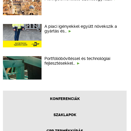
A piaci igényekkel együtt növekszik a
gyártás és…
Portfólióbővítéssel és technológiai
fejlesztésekkel…
KONFERENCIÁK
SZAKLAPOK
CPR TERMÉKKIÍRÁS