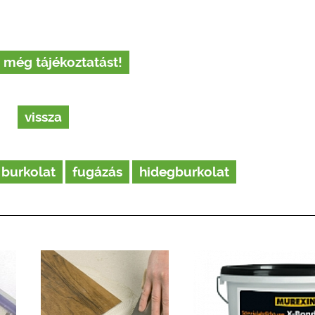
 még tájékoztatást!
vissza
burkolat
fugázás
hidegburkolat