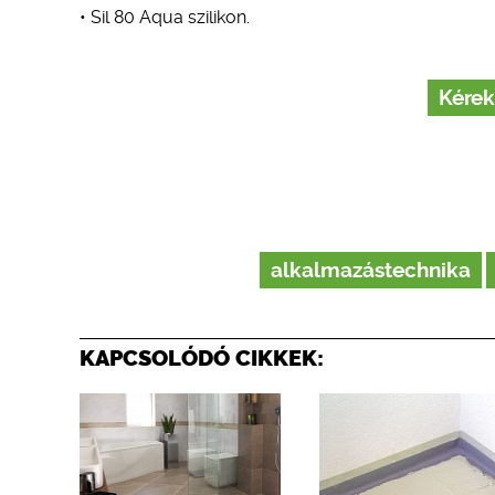
• Sil 80 Aqua szilikon.
Kérek
alkalmazástechnika
KAPCSOLÓDÓ CIKKEK: