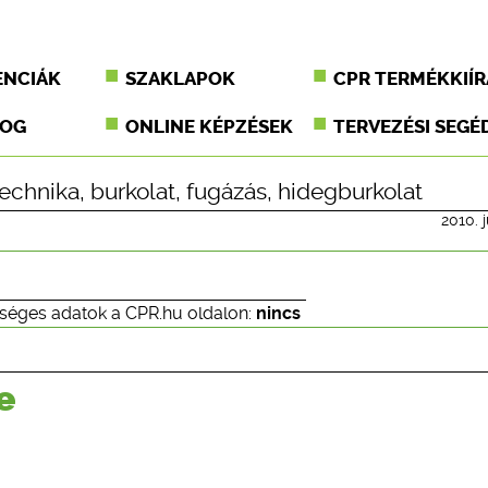
ENCIÁK
SZAKLAPOK
CPR TERMÉKKIÍR
JOG
ONLINE KÉPZÉSEK
TERVEZÉSI SEGÉ
echnika
,
burkolat
,
fugázás
,
hidegburkolat
2010. j
séges adatok a CPR.hu oldalon:
nincs
e