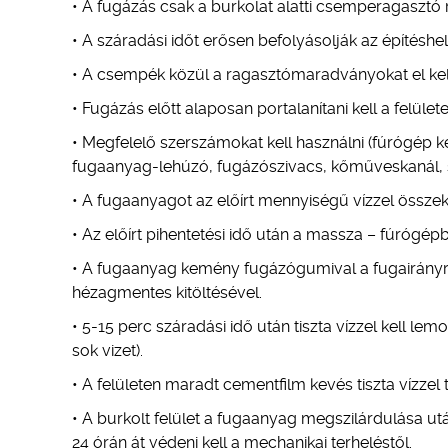
• A fugázás csak a burkolat alatti csemperagasztó r
• A száradási időt erősen befolyásolják az építéshe
• A csempék közül a ragasztómaradványokat el kell 
• Fugázás előtt alaposan portalanítani kell a felülete
• Megfelelő szerszámokat kell használni (fúrógép
fugaanyag-lehúzó, fugázószivacs, kőműveskanál, s
• A fugaanyagot az előírt mennyiségű vízzel öss
• Az előírt pihentetési idő után a massza – fúrógép
• A fugaanyag kemény fugázógumival a fugairányra
hézagmentes kitöltésével.
• 5-15 perc száradási idő után tiszta vízzel kell lem
sok vizet).
• A felületen maradt cementfilm kevés tiszta vízzel t
• A burkolt felület a fugaanyag megszilárdulása ut
24 órán át védeni kell a mechanikai terheléstől.