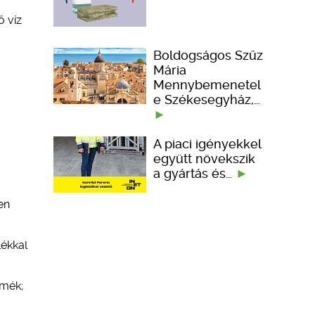
ő víz
Boldogságos Szűz
Mária
Mennybemenetel
e Székesegyház,…
A piaci igényekkel
együtt növekszik
a gyártás és…
en
ékkal
rmék;