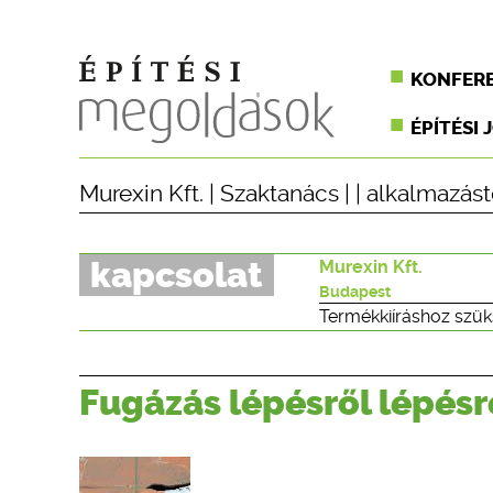
KONFER
ÉPÍTÉSI 
Murexin Kft.
|
Szaktanács
| |
alkalmazást
kapcsolat
Murexin Kft.
Budapest
Termékkiíráshoz szük
Fugázás lépésről lépésr