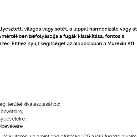
llyesztett, világos vagy sötét, a lappal harmonizáló vagy at
ymértékben befolyásolja a fugák kialakítása, fontos a
ezés. Ehhez nyújt segítséget az alábbiakban a Murexin Kft.
gi terület kiválasztásához:
bevételre;
ybevételre;
ybevételre.
- és kültéren, valamint padlófűtéskor CG 2 jelű fugázó alkal