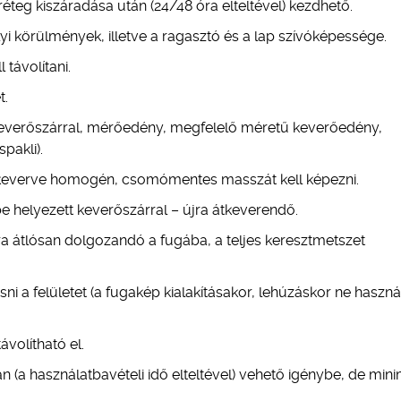
éteg kiszáradása után (24/48 óra elteltével) kezdhető.
lyi körülmények, illetve a ragasztó és a lap szívóképessége.
távolítani.
t.
 keverőszárral, mérőedény, megfelelő méretű keverőedény,
pakli).
zekeverve homogén, csomómentes masszát kell képezni.
be helyezett keverőszárral – újra átkeverendő.
 átlósan dolgozandó a fugába, a teljes keresztmetszet
osni a felületet (a fugakép kialakításakor, lehúzáskor ne haszná
ávolítható el.
án (a használatbavételi idő elteltével) vehető igénybe, de mi