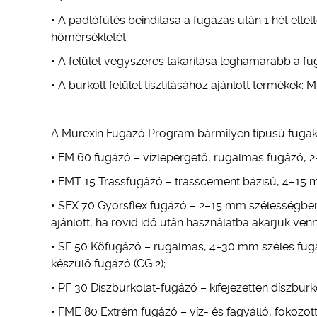
• A padlófűtés beindítása a fugázás után 1 hét elte
hőmérsékletét.
• A felület vegyszeres takarítása leghamarabb a fug
• A burkolt felület tisztításához ajánlott termékek: 
A Murexin Fugázó Program bármilyen típusú fugaki
• FM 60 fugázó – vízlepergető, rugalmas fugázó, 
• FMT 15 Trassfugázó – trasscement bázisú, 4–15 
• SFX 70 Gyorsflex fugázó – 2–15 mm szélességben
ajánlott, ha rövid idő után használatba akarjuk venni 
• SF 50 Kõfugázó – rugalmas, 4–30 mm széles fug
készülő fugázó (CG 2);
• PF 30 Díszburkolat-fugázó – kifejezetten díszburk
• FME 80 Extrém fugázó – víz- és fagyálló, fokozo