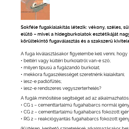
Sokféle fugakialakítás létezik: vékony, széles, sü
elütő – mivel a hidegburkolatok esztétikáját nag
körültekintő fugaválasztás és a szakszerű kivitel
A fuga kiválasztásakor figyelembe kell venni, hogy
• beltéri vagy kültéri burkolatról van-e szó;
• milyen típusú a fugázandó burkolat;
• mekkora fugaszélességet szeretnénk kialakítani;
• lesz-e padlófűtés;
• lesz-e rendszeres vegyszerterhelés?
A fugák minősítése segítséget ad az alkalmazhatósá
• CG 1 – cementtartalmú fugahabarcs normál igény
• CG 2 – cementtartalmú fugahabarcs fokozott igén
• RG 2 – reakciógyantás fugahabarcs fokozott igén
(Kültéren, kenhető szigetelések alkalmazásakor bel