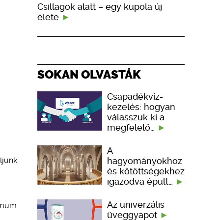
Csillagok alatt – egy kupola új
élete
SOKAN OLVASTÁK
Csapadékvíz-
kezelés: hogyan
válasszuk ki a
megfelelő…
A
hagyományokhoz
ljunk
és kötöttségekhez
igazodva épült…
Az univerzális
nimum
üveggyapot