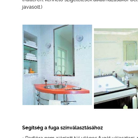
javasolt.)
Segítség a fuga színválasztásához