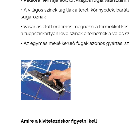
• Padlóra nem ajánlott túl világos fugát választani,
• A világos színek tágítják a teret, könnyedek, bar
sugároznak.
• Vásárlás előtt érdemes megnézni a termékkel kész
a fugaszínkártyán lévő színek eltérhetnek a valós sz
• Az egymás mellé kerülő fugák azonos gyártási s
Amire a kivitelezéskor figyelni kell