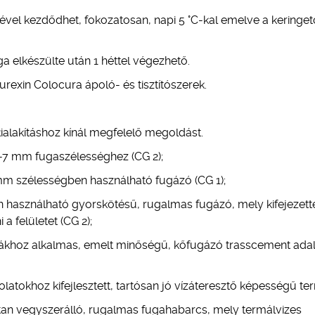
ltével kezdődhet, fokozatosan, napi 5 °C-kal emelve a keringet
a elkészülte után 1 héttel végezhető.
Murexin Colocura ápoló- és tisztítószerek.
alakításhoz kínál megfelelő megoldást.
2-7 mm fugaszélességhez (CG 2);
mm szélességben használható fugázó (CG 1);
 használható gyorskötésű, rugalmas fugázó, mely kifejezett
a felületet (CG 2);
ákhoz alkalmas, emelt minőségű, kőfugázó trasscement adal
olatokhoz kifejlesztett, tartósan jó vízáteresztő képességű te
ttan vegyszerálló, rugalmas fugahabarcs, mely termálvizes