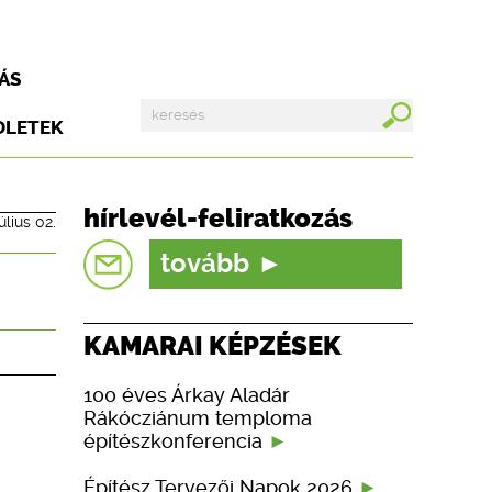
ÁS
DLETEK
hírlevél-feliratkozás
úlius 02.
tovább
KAMARAI KÉPZÉSEK
100 éves Árkay Aladár
Rákócziánum temploma
építészkonferencia
Építész Tervezői Napok 2026