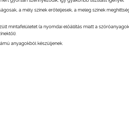
 mert gyorsan szennyeződik, így gyakoribb tisztítást igényel.
átságosak, a mély színek erőteljesek, a meleg színek meghittsé
ült mintafelületet (a nyomdai előállítás miatt a szóróanyago
ínektől).
zámú anyagokból készüljenek.