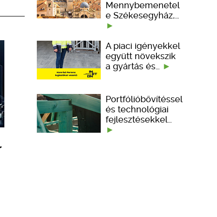
Mennybemenetel
e Székesegyház,…
A piaci igényekkel
együtt növekszik
a gyártás és…
Portfólióbővítéssel
és technológiai
fejlesztésekkel…
r