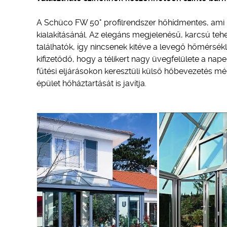
+
A Schüco FW 50
profilrendszer hőhídmentes, ami k
kialakításánál. Az elegáns megjelenésű, karcsú teh
találhatók, így nincsenek kitéve a levegő hőmérs
kifizetődő, hogy a télikert nagy üvegfelülete a nap
fűtési eljárásokon keresztüli külső hőbevezetés mér
épület hőháztartását is javítja.