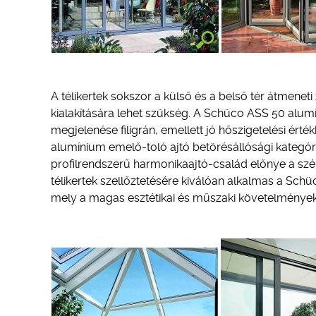
A télikertek sokszor a külső és a belső tér átmenet
kialakítására lehet szükség. A Schüco ASS 50 alumí
megjelenése filigrán, emellett jó hőszigetelési ér
alumínium emelő-toló ajtó betörésállósági kategó
profilrendszerű harmonikaajtó-család előnye a szé
télikertek szellőztetésére kiválóan alkalmas a Sch
mely a magas esztétikai és műszaki követelményeket 