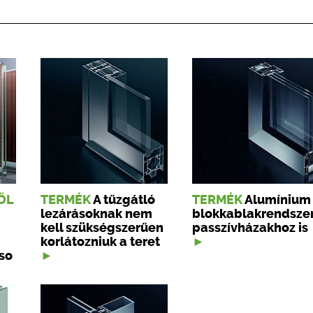
ŐL
TERMÉK
A tűzgátló
TERMÉK
Alumínium
lezárásoknak nem
blokkablakrendsze
kell szükségszerűen
passzívházakhoz is
korlátozniuk a teret
so