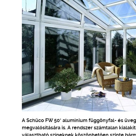
+
A Schüco FW 50
alumínium függönyfal- és üvegt
megvalósítására is. A rendszer számtalan kialakít
választható színeknek köszönhetően szinte bárm