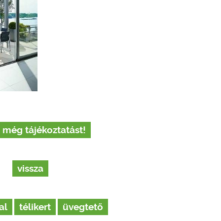
 még tájékoztatást!
vissza
al
télikert
üvegtető