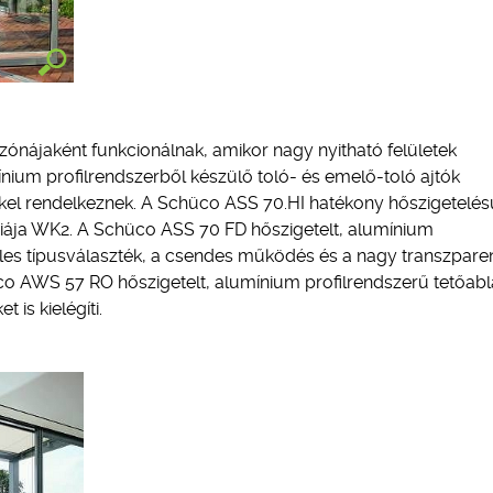
i zónájaként funkcionálnak, amikor nagy nyitható felületek
nium profilrendszerből készülő toló- és emelő-toló ajtók
tékkel rendelkeznek. A Schüco ASS 70.HI hatékony hőszigetelés
riája WK2. A Schüco ASS 70 FD hőszigetelt, alumínium
les típusválaszték, a csendes működés és a nagy transzparen
üco AWS 57 RO hőszigetelt, alumínium profilrendszerű tetőabl
is kielégíti.