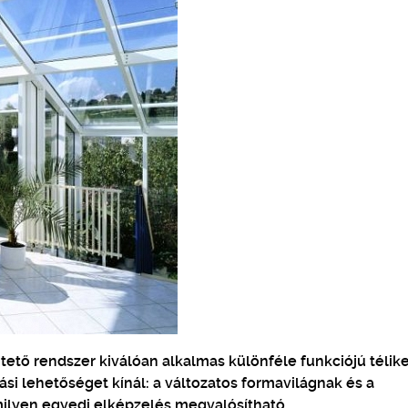
ető rendszer kiválóan alkalmas különféle funkciójú télik
ási lehetőséget kínál: a változatos formavilágnak és a
ilyen egyedi elképzelés megvalósítható.