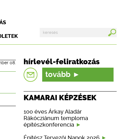
ÁS
DLETEK
hírlevél-feliratkozás
mber 08.
tovább
KAMARAI KÉPZÉSEK
100 éves Árkay Aladár
Rákócziánum temploma
építészkonferencia
Építész Tervezői Napok 2026