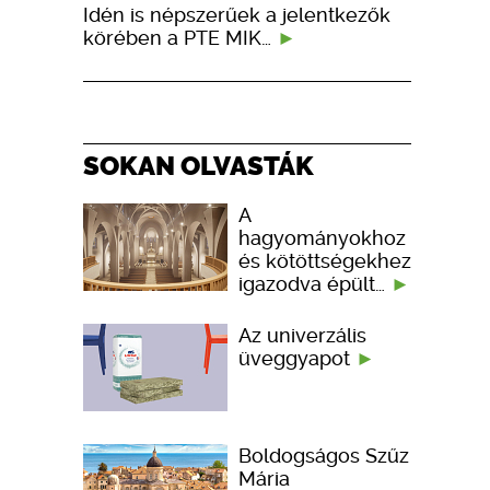
Idén is népszerűek a jelentkezők
körében a PTE MIK…
SOKAN OLVASTÁK
A
hagyományokhoz
és kötöttségekhez
igazodva épült…
Az univerzális
üveggyapot
Boldogságos Szűz
Mária