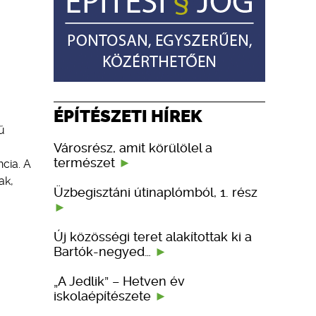
ÉPÍTÉSZETI HÍREK
ű
Városrész, amit körülölel a
természet
cia. A
ak,
Üzbegisztáni útinaplómból, 1. rész
Új közösségi teret alakítottak ki a
Bartók-negyed…
„A Jedlik” – Hetven év
iskolaépítészete