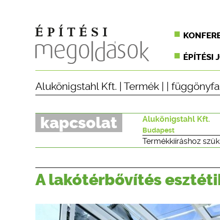
KONFER
ÉPÍTÉSI 
Alukönigstahl Kft.
|
Termék
| |
függönyfa
kapcsolat
Alukönigstahl Kft.
Budapest
Termékkiíráshoz szük
A lakótérbővítés eszté