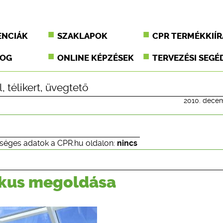
ENCIÁK
SZAKLAPOK
CPR TERMÉKKIÍR
JOG
ONLINE KÉPZÉSEK
TERVEZÉSI SEGÉ
l
,
télikert
,
üvegtető
2010. dece
séges adatok a CPR.hu oldalon:
nincs
tikus megoldása