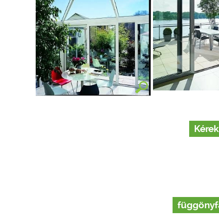
Kérek
függönyf