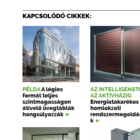
KAPCSOLÓDÓ CIKKEK:
PÉLDA
A légies
AZ INTELLIGENST
formát teljes
AZ AKTÍVHÁZIG
szintmagasságon
Energiatakarékos
átívelő üvegtáblák
homlokzati
hangsúlyozzák
rendszermegoldá
k