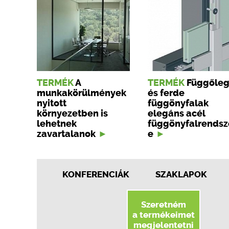
TERMÉK
A
TERMÉK
Függőle
munkakörülmények
és ferde
nyitott
függönyfalak
környezetben is
elegáns acél
lehetnek
függönyfalrendsz
zavartalanok
e
KONFERENCIÁK
SZAKLAPOK
Szeretném
a termékeimet
megjelentetni