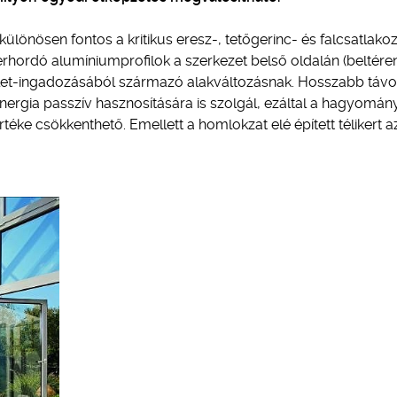
ülönösen fontos a kritikus eresz-, tetőgerinc- és falcsatlako
erhordó alumíniumprofilok a szerkezet belső oldalán (beltére
éklet-ingadozásából származó alakváltozásnak. Hosszabb táv
energia passzív hasznosítására is szolgál, ezáltal a hagyomán
téke csökkenthető. Emellett a homlokzat elé épített télikert a