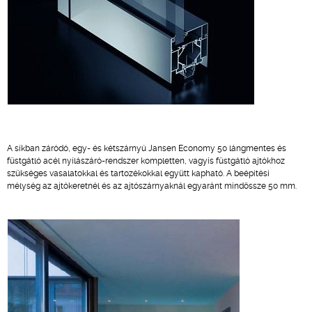
A síkban záródó, egy- és kétszárnyú Jansen Economy 50 lángmentes és
füstgátló acél nyílászáró-rendszer kompletten, vagyis füstgátló ajtókhoz
szükséges vasalatokkal és tartozékokkal együtt kapható. A beépítési
mélység az ajtókeretnél és az ajtószárnyaknál egyaránt mindössze 50 mm.