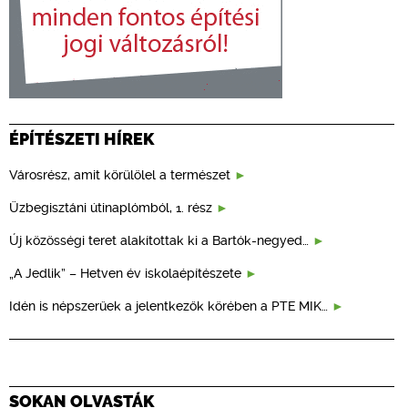
ÉPÍTÉSZETI HÍREK
Városrész, amit körülölel a természet
Üzbegisztáni útinaplómból, 1. rész
Új közösségi teret alakítottak ki a Bartók-negyed…
„A Jedlik” – Hetven év iskolaépítészete
Idén is népszerűek a jelentkezők körében a PTE MIK…
SOKAN OLVASTÁK