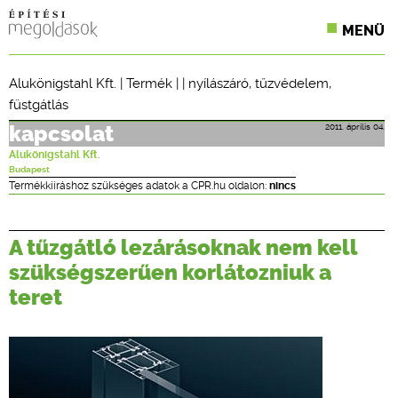
MENÜ
KONFERENCIÁK
Alukönigstahl Kft.
|
Termék
| |
nyílászáró
,
tűzvédelem
,
füstgátlás
SZAKLAPOK
2011. április 04.
kapcsolat
CPR TERMÉKKIÍRÁS
Alukönigstahl Kft.
Budapest
ÉPÍTÉSI JOG
Termékkiíráshoz szükséges adatok a CPR.hu oldalon:
nincs
ONLINE KÉPZÉSEK
A tűzgátló lezárásoknak nem kell
TERVEZÉSI SEGÉDLETEK
szükségszerűen korlátozniuk a
teret