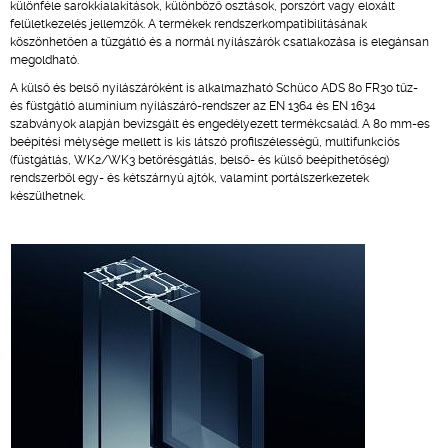
különféle sarokkialakítások, különböző osztások, porszórt vagy eloxált
felületkezelés jellemzők. A termékek rendszerkompatibilitásának
köszönhetően a tűzgátló és a normál nyílászárók csatlakozása is elegánsan
megoldható.
A külső és belső nyílászáróként is alkalmazható Schüco ADS 80 FR30 tűz-
és füstgátló alumínium nyílászáró-rendszer az EN 1364 és EN 1634
szabványok alapján bevizsgált és engedélyezett termékcsalád. A 80 mm-es
beépítési mélysége mellett is kis látszó profilszélességű, multifunkciós
(füstgátlás, WK2/WK3 betörésgátlás, belső- és külső beépíthetőség)
rendszerből egy- és kétszárnyú ajtók, valamint portálszerkezetek
készülhetnek.