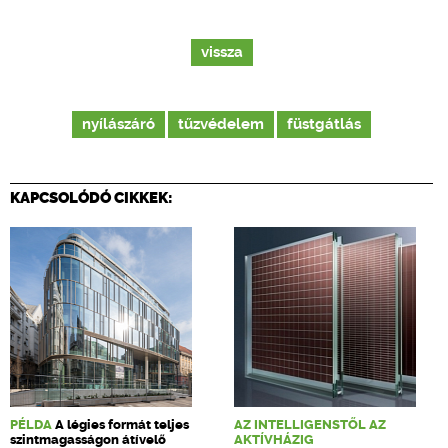
vissza
nyílászáró
tűzvédelem
füstgátlás
KAPCSOLÓDÓ CIKKEK:
PÉLDA
A légies formát teljes
AZ INTELLIGENSTŐL AZ
szintmagasságon átívelő
AKTÍVHÁZIG