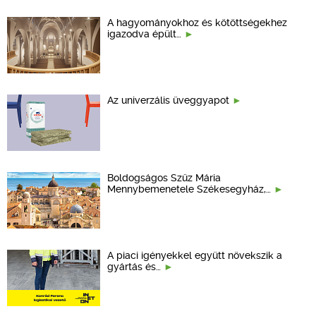
A hagyományokhoz és kötöttségekhez
igazodva épült…
Az univerzális üveggyapot
Boldogságos Szűz Mária
Mennybemenetele Székesegyház,…
A piaci igényekkel együtt növekszik a
gyártás és…