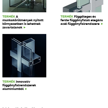
TERMÉK
A
TERMÉK
Függőleges és
munkakörülmények nyitott
ferde függönyfalak elegáns
környezetben is lehetnek
acél függönyfalrendszere
zavartalanok
TERMÉK
Innovatív
függönyfalrendszerek
alumíniumból