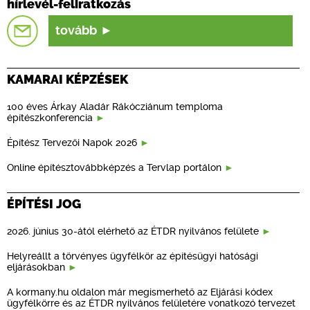
hírlevél-feliratkozás
tovább
KAMARAI KÉPZÉSEK
100 éves Árkay Aladár Rákócziánum temploma
építészkonferencia
Építész Tervezői Napok 2026
Online építésztovábbképzés a Tervlap portálon
ÉPÍTÉSI JOG
2026. június 30-ától elérhető az ÉTDR nyilvános felülete
Helyreállt a törvényes ügyfélkör az építésügyi hatósági
eljárásokban
A kormany.hu oldalon már megismerhető az Eljárási kódex
ügyfélkörre és az ÉTDR nyilvános felületére vonatkozó tervezet