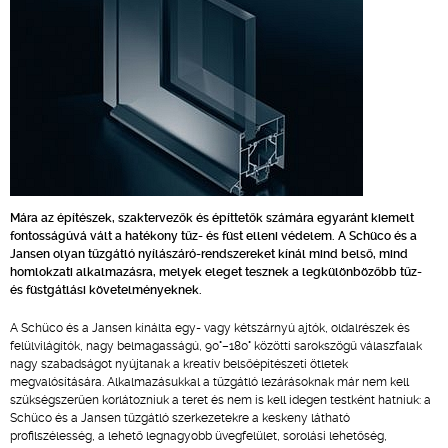
Mára az építészek, szaktervezők és építtetők számára egyaránt kiemelt
fontosságúvá vált a hatékony tűz- és füst elleni védelem. A Schüco és a
Jansen olyan tűzgátló nyílászáró-rendszereket kínál mind belső, mind
homlokzati alkalmazásra, melyek eleget tesznek a legkülönbözőbb tűz-
és füstgátlási követelményeknek.
A Schüco és a Jansen kínálta egy- vagy kétszárnyú ajtók, oldalrészek és
felülvilágítók, nagy belmagasságú, 90°–180° közötti sarokszögű válaszfalak
nagy szabadságot nyújtanak a kreatív belsőépítészeti ötletek
megvalósítására. Alkalmazásukkal a tűzgátló lezárásoknak már nem kell
szükségszerűen korlátozniuk a teret és nem is kell idegen testként hatniuk: a
Schüco és a Jansen tűzgátló szerkezetekre a keskeny látható
profilszélesség, a lehető legnagyobb üvegfelület, sorolási lehetőség,