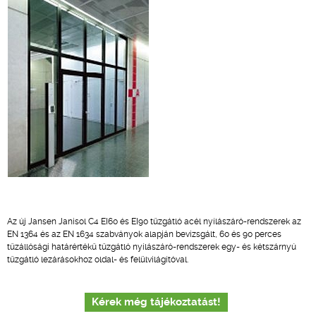
Az új Jansen Janisol C4 EI60 és EI90 tűzgátló acél nyílászáró-rendszerek az
EN 1364 és az EN 1634 szabványok alapján bevizsgált, 60 és 90 perces
tűzállósági határértékű tűzgátló nyílászáró-rendszerek egy- és kétszárnyú
tűzgátló lezárásokhoz oldal- és felülvilágítóval.
Kérek még tájékoztatást!