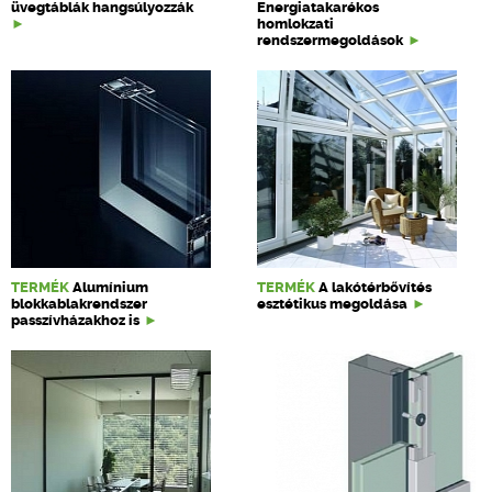
üvegtáblák hangsúlyozzák
Energiatakarékos
homlokzati
rendszermegoldások
TERMÉK
Alumínium
TERMÉK
A lakótérbővítés
blokkablakrendszer
esztétikus megoldása
passzívházakhoz is