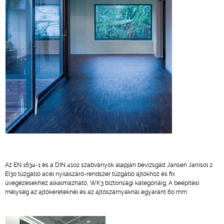
Az EN 1634-1 és a DIN 4102 szabványok alapján bevizsgált Jansen Janisol 2
EI30 tűzgátló acél nyílászáró-rendszer tűzgátló ajtókhoz és fix
üvegezésekhez alkalmazható, WK3 biztonsági kategóriáig. A beépítési
mélység az ajtókereteknél és az ajtószárnyaknál egyaránt 60 mm.