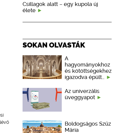
Csillagok alatt – egy kupola új
élete
SOKAN OLVASTÁK
A
hagyományokhoz
és kötöttségekhez
igazodva épült…
Az univerzális
üveggyapot
si
lévő
Boldogságos Szűz
Mária