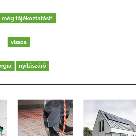
 még tájékoztatást!
vissza
rgia
nyílászáró