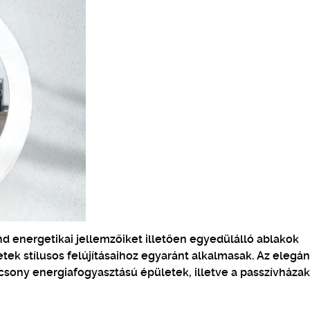
 energetikai jellemzőiket illetően egyedülálló ablakok
tek stílusos felújításaihoz egyaránt alkalmasak. Az elegán
acsony energiafogyasztású épületek, illetve a passzívházak