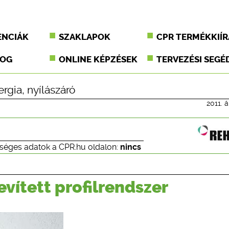
ENCIÁK
SZAKLAPOK
CPR TERMÉKKIÍR
JOG
ONLINE KÉPZÉSEK
TERVEZÉSI SEGÉ
ergia
,
nyílászáró
2011. á
séges adatok a CPR.hu oldalon:
nincs
vített profilrendszer