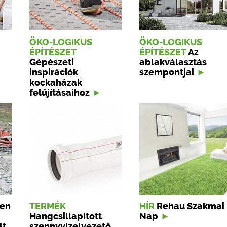
ÖKO-LOGIKUS
ÖKO-LOGIKUS
ÉPÍTÉSZET
ÉPÍTÉSZET
Az
Gépészeti
ablakválasztás
inspirációk
szempontjai
kockaházak
felújításaihoz
len
TERMÉK
HÍR
Rehau Szakmai
Hangcsillapított
Nap
lt
szennyvízelvezető