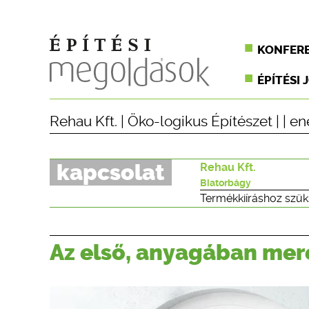
KONFER
ÉPÍTÉSI 
Rehau Kft.
|
Öko-logikus Építészet
| |
en
kapcsolat
Rehau Kft.
Biatorbágy
Termékkiíráshoz szük
Az első, anyagában mere