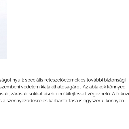
nságot nyújt: speciális reteszelőelemek és további biztonsági
szembeni védelem kialakíthatóságáról. Az ablakok könnyed
tásuk, zárásuk sokkal kisebb erőkifejtéssel végezhető. A fokoz
mos a szennyeződésre és karbantartása is egyszerű, könnyen