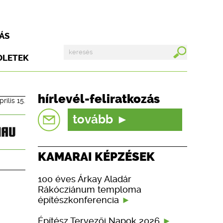
ÁS
DLETEK
hírlevél-feliratkozás
prilis 15.
tovább
KAMARAI KÉPZÉSEK
100 éves Árkay Aladár
Rákócziánum temploma
építészkonferencia
Építész Tervezői Napok 2026