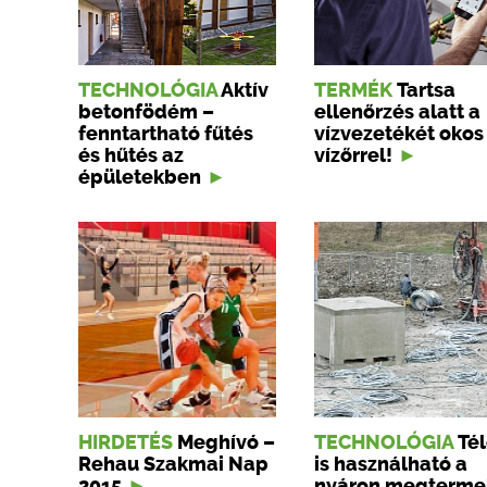
TECHNOLÓGIA
Aktív
TERMÉK
Tartsa
betonfödém –
ellenőrzés alatt a
fenntartható fűtés
vízvezetékét okos
és hűtés az
vízőrrel!
épületekben
HIRDETÉS
Meghívó –
TECHNOLÓGIA
Té
Rehau Szakmai Nap
is használható a
2015
nyáron megterme