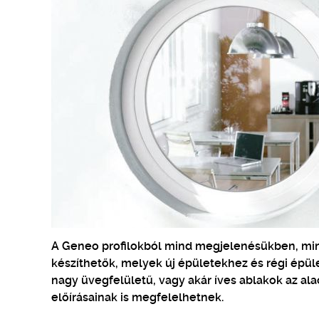
A Geneo profilokból mind megjelenésükben, mind
készíthetők, melyek új épületekhez és régi épüle
nagy üvegfelületű, vagy akár íves ablakok az al
előírásainak is megfelelhetnek.