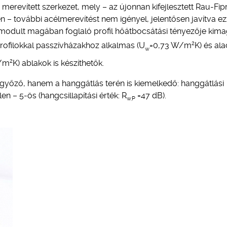
 merevített szerkezet, mely – az újonnan kifejlesztett Rau-Fip
– további acélmerevítést nem igényel, jelentősen javítva ez
omodult magában foglaló profil hőátbocsátási tényezője kima
2
ofilokkal passzívházakhoz alkalmas (U
=0,73 W/m
K) és al
w
2
W/m
K) ablakok is készíthetők.
őző, hanem a hanggátlás terén is kiemelkedő: hanggátlási
 – 5-ös (hangcsillapítási érték: R
=47 dB).
w,P