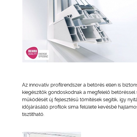
Az innovatív profilrendszer a betörés ellen is bizto
kiegészítők gondoskodnak a megfelelő betöréssel 
működését új fejlesztésű tömítések segítik, így nyi
időjárásálló profilok sima felülete kevésbé hajla
tisztítható.