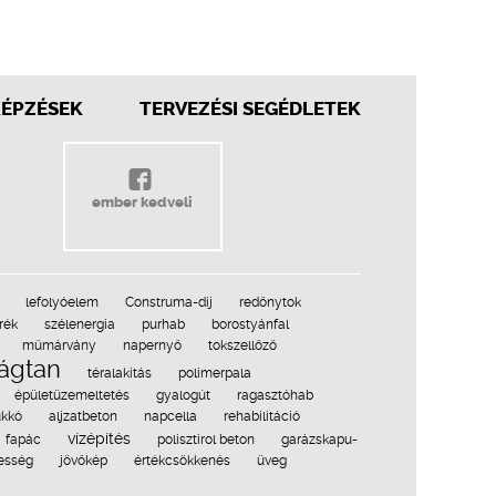
KÉPZÉSEK
TERVEZÉSI SEGÉDLETEK
ember kedveli
lefolyóelem
Construma-díj
redőnytok
rék
szélenergia
purhab
borostyánfal
műmárvány
napernyő
tokszellőző
ságtan
téralakítás
polimerpala
épületüzemeltetés
gyalogút
ragasztóhab
ukkó
aljzatbeton
napcella
rehabilitáció
vízépítés
fapác
polisztirol beton
garázskapu-
esség
jövőkép
értékcsökkenés
üveg