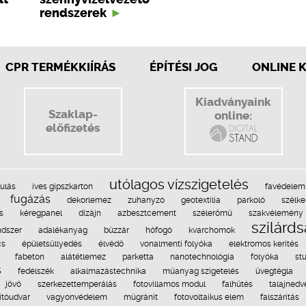
rendszerek
CPR TERMÉKKIÍRÁS
ÉPÍTÉSI JOG
ONLINE 
Kiadványaink
Szaklap-
online:
előfizetés
utólagos vízszigetelés
tulás
íves gipszkarton
favédelem
fugázás
dekorlemez
zuhanyzó
geotextília
parkoló
szélke
s
kéregpanel
dizájn
azbesztcement
szélerőmű
szakvélemény
szilárd
ndszer
adalékanyag
bűzzár
hófogó
kvarchomok
cs
épületsüllyedés
élvédő
vonalmenti folyóka
elektromos kerítés
fabeton
alátétlemez
parketta
nanotechnológia
folyóka
st
s
fedélszék
alkalmazástechnika
műanyag szigetelés
üvegtégla
jövő
szerkezettemperálás
fotovillamos modul
falhűtés
talajnedv
gítóudvar
vagyonvédelem
műgránit
fotovoltaikus elem
falszárítás