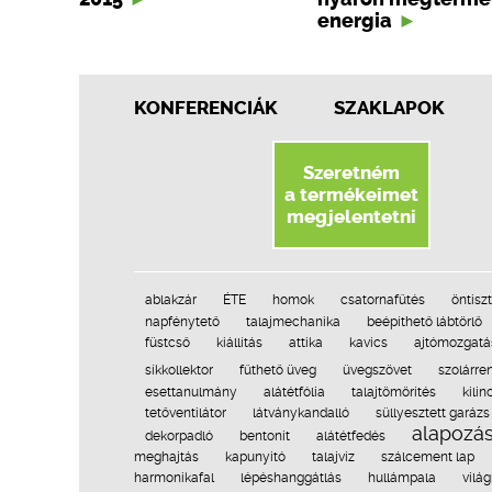
energia
KONFERENCIÁK
SZAKLAPOK
Szeretném
a termékeimet
megjelentetni
ablakzár
ÉTE
homok
csatornafűtés
öntisz
napfénytető
talajmechanika
beépíthető lábtörlő
füstcső
kiállítás
attika
kavics
ajtómozgatá
síkkollektor
fűthető üveg
üvegszövet
szolárre
esettanulmány
alátétfólia
talajtömörítés
kilin
tetőventilátor
látványkandalló
süllyesztett garázs
alapozá
dekorpadló
bentonit
alátétfedés
meghajtás
kapunyitó
talajvíz
szálcement lap
harmonikafal
lépéshanggátlás
hullámpala
vilá