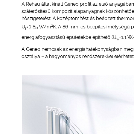
A Rehau által kínált Geneo profil az első anyagában
szálerősítésű kompozit alapanyagnak köszönhetően 
hőszigetelést. A középtömítést és beépített therm
2
U
=0,85 W/m
K. A 86 mm-es beépítési mélységű pr
f
energiafogyasztású épületekbe építhető (U
=1,1 
w
A Geneo nemcsak az energiahatékonyságban meggy
osztálya – a hagyományos rendszerekkel elérhetetlen