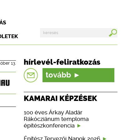
ÁS
DLETEK
hírlevél-feliratkozás
tóber 13.
tovább
KAMARAI KÉPZÉSEK
100 éves Árkay Aladár
Rákócziánum temploma
építészkonferencia
Építész Tervezői Napok 2026