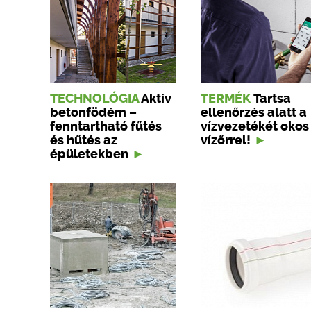
TECHNOLÓGIA
Aktív
TERMÉK
Tartsa
betonfödém –
ellenőrzés alatt a
fenntartható fűtés
vízvezetékét okos
és hűtés az
vízőrrel!
épületekben