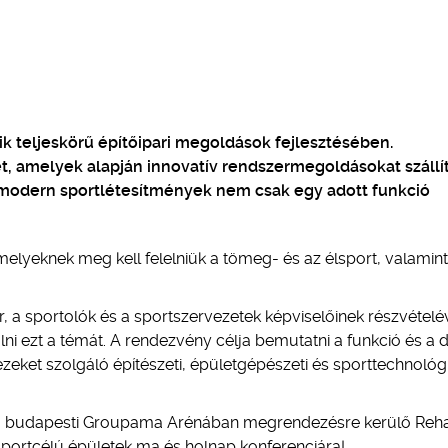
ik teljeskörű építőipari megoldások fejlesztésében.
t, amelyek alapján innovatív rendszermegoldásokat szállí
i modern sportlétesítmények nem csak egy adott funkció
elyeknek meg kell felelniük a tömeg- és az élsport, valamint
 a sportolók és a sportszervezetek képviselőinek részvételé
 ezt a témát. A rendezvény célja bemutatni a funkció és a d
zeket szolgáló építészeti, épületgépészeti és sporttechnológi
n a budapesti Groupama Arénában megrendezésre kerülő Reh
portcélú épületek ma és holnap konferenciára!