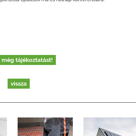
 még tájékoztatást!
vissza