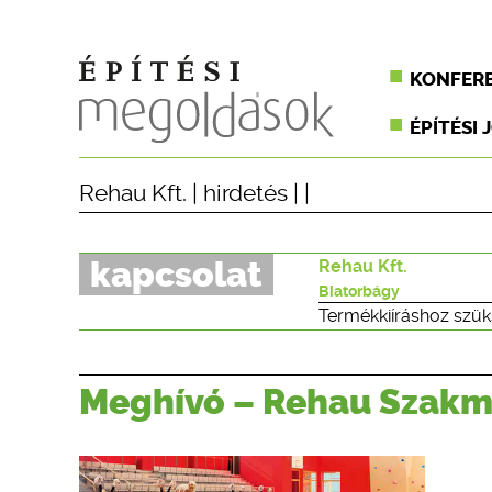
KONFER
ÉPÍTÉSI 
Rehau Kft.
|
hirdetés
| |
kapcsolat
Rehau Kft.
Biatorbágy
Termékkiíráshoz szük
Meghívó – Rehau Szakm