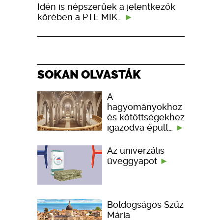
Idén is népszerűek a jelentkezők
körében a PTE MIK…
SOKAN OLVASTÁK
A
hagyományokhoz
és kötöttségekhez
igazodva épült…
Az univerzális
üveggyapot
Boldogságos Szűz
Mária