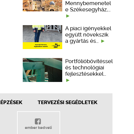
Mennybemenetel
e Székesegyház,…
A piaci igényekkel
együtt növekszik
a gyártás és…
Portfólióbővítéssel
és technológiai
fejlesztésekkel…
KÉPZÉSEK
TERVEZÉSI SEGÉDLETEK
ember kedveli