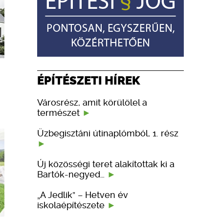
ÉPÍTÉSZETI HÍREK
Városrész, amit körülölel a
természet
Üzbegisztáni útinaplómból, 1. rész
Új közösségi teret alakítottak ki a
Bartók-negyed…
„A Jedlik” – Hetven év
iskolaépítészete