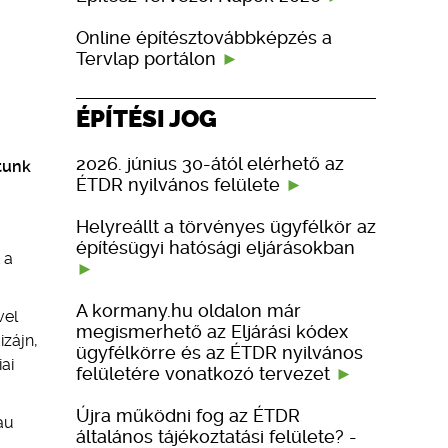
Online építésztovábbképzés a
Tervlap portálon
ÉPÍTÉSI JOG
2026. június 30-ától elérhető az
tunk
ÉTDR nyilvános felülete
Helyreállt a törvényes ügyfélkör az
építésügyi hatósági eljárásokban
 a
A kormany.hu oldalon már
vel
megismerhető az Eljárási kódex
izájn,
ügyfélkörre és az ÉTDR nyilvános
ai
felületére vonatkozó tervezet
Újra működni fog az ÉTDR
au
általános tájékoztatási felülete? -