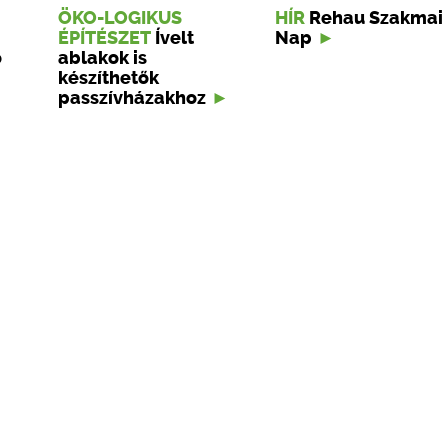
ÖKO-LOGIKUS
HÍR
Rehau Szakmai
ÉPÍTÉSZET
Ívelt
Nap
ő
ablakok is
készíthetők
passzívházakhoz