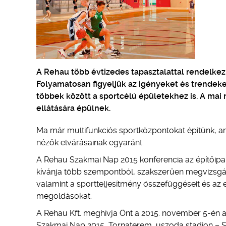
A Rehau több évtizedes tapasztalattal rendelkez
Folyamatosan figyeljük az igényeket és trendeke
többek között a sportcélú épületekhez is. A ma
ellátására épülnek.
Ma már multifunkciós sportközpontokat építünk, am
nézők elvárásainak egyaránt.
A Rehau Szakmai Nap 2015 konferencia az építőipar,
kívánja több szempontból, szakszerűen megvizsgálni
valamint a sportteljesítmény összefüggéseit és az e
megoldásokat.
A Rehau Kft. meghívja Önt a 2015. november 5-é
Szakmai Nap 2015, Tornaterem, uszoda stadion – S