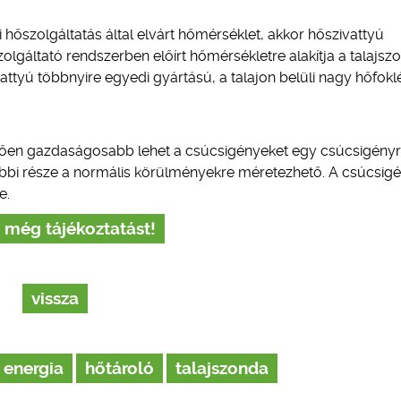
 hőszolgáltatás által elvárt hőmérséklet, akkor hőszivattyú
olgáltató rendszerben előírt hőmérsékletre alakítja a talajsz
attyú többnyire egyedi gyártású, a talajon belüli nagy hőfok
ggően gazdaságosabb lehet a csúcsigényeket egy csúcsigény
többi része a normális körülményekre méretezhető. A csúcsig
e.
 még tájékoztatást!
vissza
energia
hőtároló
talajszonda