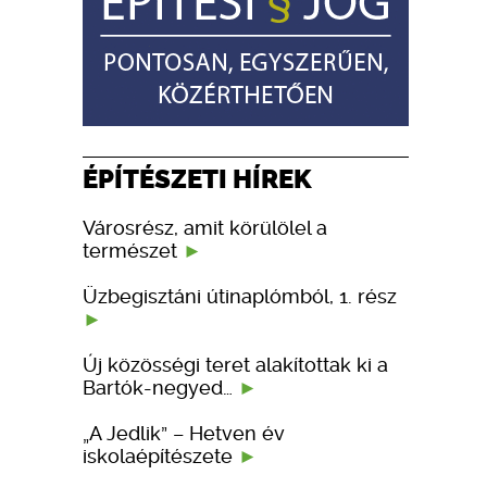
ÉPÍTÉSZETI HÍREK
Városrész, amit körülölel a
természet
Üzbegisztáni útinaplómból, 1. rész
Új közösségi teret alakítottak ki a
Bartók-negyed…
„A Jedlik” – Hetven év
iskolaépítészete