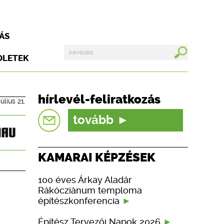
ÁS
DLETEK
hírlevél-feliratkozás
július 21.
tovább
KAMARAI KÉPZÉSEK
100 éves Árkay Aladár
Rákócziánum temploma
építészkonferencia
Építész Tervezői Napok 2026