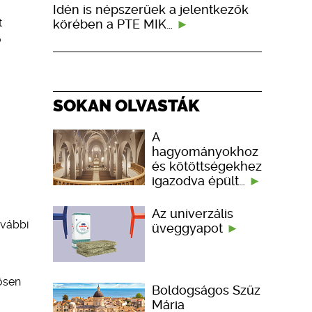
Idén is népszerűek a jelentkezők
t
körében a PTE MIK…
ó
SOKAN OLVASTÁK
A
hagyományokhoz
és kötöttségekhez
igazodva épült…
Az univerzális
ovábbi
üveggyapot
nösen
Boldogságos Szűz
Mária