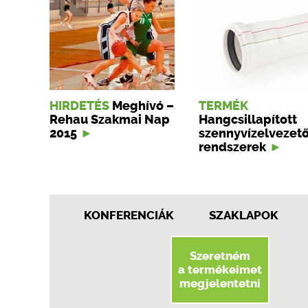
HIRDETÉS
Meghívó –
TERMÉK
Rehau Szakmai Nap
Hangcsillapított
2015
szennyvízelvezet
rendszerek
KONFERENCIÁK
SZAKLAPOK
Szeretném
a termékeimet
megjelentetni