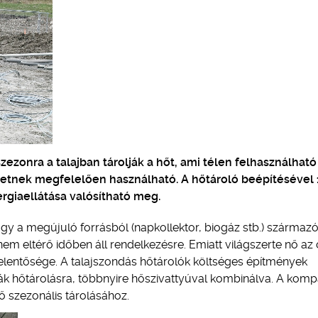
ezonra a talajban tárolják a hőt, ami télen felhasználható 
gletnek megfelelően használható. A hőtároló beépítésével
rgiaellátása valósítható meg.
gy a megújuló forrásból (napkollektor, biogáz stb.) származ
m eltérő időben áll rendelkezésre. Emiatt világszerte nő az
jelentősége. A talajszondás hőtárolók költséges építmények
lják hőtárolásra, többnyire hőszivattyúval kombinálva. A komp
hő szezonális tárolásához.