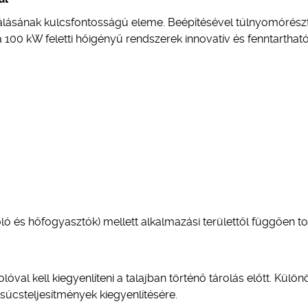
nálásának kulcsfontosságú eleme. Beépítésével túlnyomórész
100 kW feletti hőigényű rendszerek innovatív és fenntarthat
ló és hőfogyasztók) mellett alkalmazási területtől függően t
óval kell kiegyenlíteni a talajban történő tárolás előtt. Külö
súcsteljesítmények kiegyenlítésére.