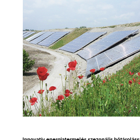
Innovatív energiatermelés szezonális hőtároláss