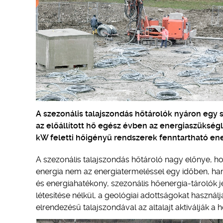
A szezonális talajszondás hőtárolók nyáron egy sz
az előállított hő egész évben az energiaszüksé
kW feletti hőigényű rendszerek fenntartható ene
A szezonális talajszondás hőtároló nagy előnye, ho
energia nem az energiatermeléssel egy időben, hane
és energiahatékony, szezonális hőenergia-tárolók 
létesítése nélkül, a geológiai adottságokat haszná
elrendezésű talajszondával az altalajt aktiválják a 