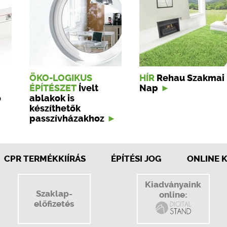
ÖKO-LOGIKUS
HÍR
Rehau Szakmai
ÉPÍTÉSZET
Ívelt
Nap
ő
ablakok is
készíthetők
passzívházakhoz
CPR TERMÉKKIÍRÁS
ÉPÍTÉSI JOG
ONLINE 
Kiadványaink
Szaklap-
online:
előfizetés