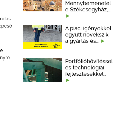
Mennybemenetel
e Székesegyház,…
ondás
lépcső
A piaci igényekkel
együtt növekszik
a gyártás és…
re
ényre
Portfólióbővítéssel
és technológiai
fejlesztésekkel…