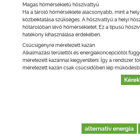
Magas hőmérsékletű hőszivattyú
Ha a tároló hőmérséklete alacsonyabb, mint a helyi
közbeiktatása szükséges. A hőszivattyú a helyi hősz
hőtárolóban lévő hőmérsékletet. Ez a típusú hősziv
hatékony kihasználása érdekében.
Csúcsigényre méretezett kazán
Alkalmazási területtől és energiakoncepciótól fü
méretezett kazánnal kiegyenlíteni. Így a rendszer 
méretezett kazán csak csúcsidőben lép működésb
Kérek
alternatív energia