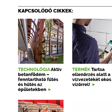
KAPCSOLÓDÓ CIKKEK:
TECHNOLÓGIA
Aktív
TERMÉK
Tartsa
betonfödém –
ellenőrzés alatt a
fenntartható fűtés
vízvezetékét okos
és hűtés az
vízőrrel!
épületekben