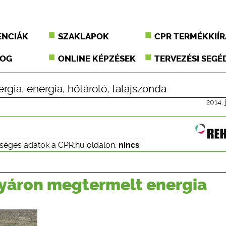
ENCIÁK
SZAKLAPOK
CPR TERMÉKKIÍR
JOG
ONLINE KÉPZÉSEK
TERVEZÉSI SEGÉ
ergia
,
energia
,
hőtároló
,
talajszonda
2014. 
séges adatok a CPR.hu oldalon:
nincs
 nyáron megtermelt energia