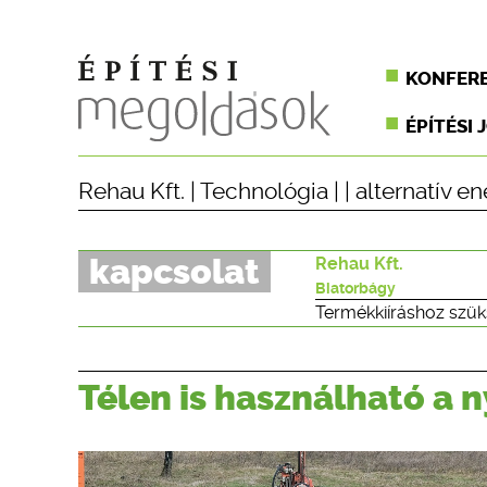
KONFER
ÉPÍTÉSI 
Rehau Kft.
|
Technológia
| |
alternatív en
kapcsolat
Rehau Kft.
Biatorbágy
Termékkiíráshoz szük
Télen is használható a