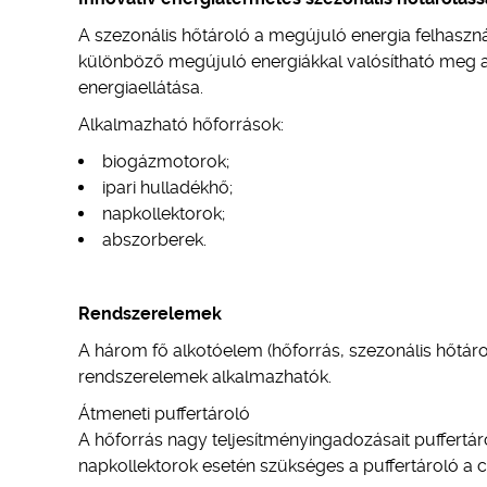
A szezonális hőtároló a megújuló energia felhasz
különböző megújuló energiákkal valósítható meg a 
energiaellátása.
Alkalmazható hőforrások:
biogázmotorok;
ipari hulladékhő;
napkollektorok;
abszorberek.
Rendszerelemek
A három fő alkotóelem (hőforrás, szezonális hőtáro
rendszerelemek alkalmazhatók.
Átmeneti puffertároló
A hőforrás nagy teljesítményingadozásait puffertárol
napkollektorok esetén szükséges a puffertároló a c