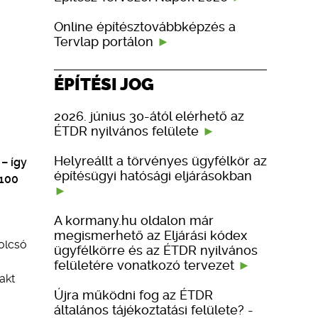
Online építésztovábbképzés a
Tervlap portálon
ÉPÍTÉSI JOG
2026. június 30-ától elérhető az
ÉTDR nyilvános felülete
Helyreállt a törvényes ügyfélkör az
– így
építésügyi hatósági eljárásokban
 100
A kormany.hu oldalon már
ó
megismerhető az Eljárási kódex
 olcsó
ügyfélkörre és az ÉTDR nyilvános
felületére vonatkozó tervezet
akt
Újra működni fog az ÉTDR
általános tájékoztatási felülete? -