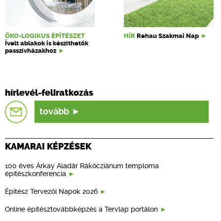
ÖKO-LOGIKUS ÉPÍTÉSZET
HÍR
Rehau Szakmai Nap
Ívelt ablakok is készíthetők
passzívházakhoz
hírlevél-feliratkozás
tovább
KAMARAI KÉPZÉSEK
100 éves Árkay Aladár Rákócziánum temploma
építészkonferencia
Építész Tervezői Napok 2026
Online építésztovábbképzés a Tervlap portálon