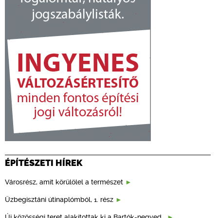
ÉPÍTÉSZETI HÍREK
Városrész, amit körülölel a természet
Üzbegisztáni útinaplómból, 1. rész
Új közösségi teret alakítottak ki a Bartók-negyed…