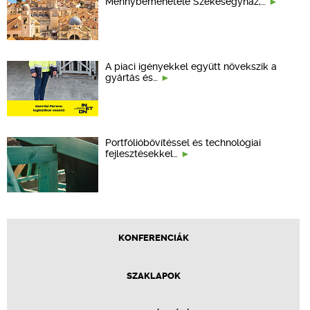
Mennybemenetele Székesegyház,…
A piaci igényekkel együtt növekszik a
gyártás és…
Portfólióbővítéssel és technológiai
fejlesztésekkel…
KONFERENCIÁK
SZAKLAPOK