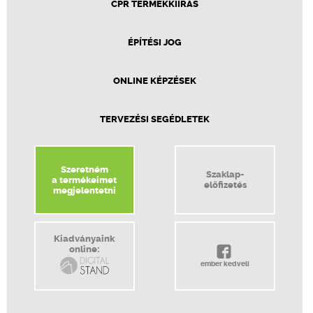
CPR TERMÉKKIÍRÁS
ÉPÍTÉSI JOG
ONLINE KÉPZÉSEK
TERVEZÉSI SEGÉDLETEK
Szeretném
Szaklap-
a termékeimet
előfizetés
megjelentetni
Kiadványaink
online:
ember kedveli