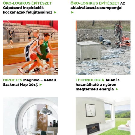
ÖKO-LOGIKUS ÉPÍTÉSZET
ÖKO-LOGIKUS ÉPÍTÉSZET
Az
Gépészeti inspirációk
ablakválasztás szempontjai
kockaházak felújításaihoz
HIRDETÉS
Meghívó – Rehau
TECHNOLÓGIA
Télen is
Szakmai Nap 2015
használható a nyáron
megtermelt energia