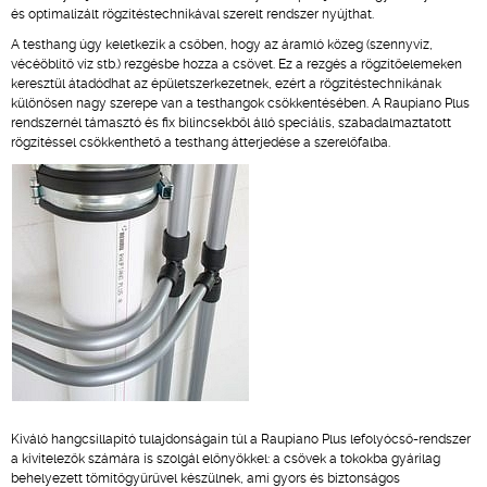
és optimalizált rögzítéstechnikával szerelt rendszer nyújthat.
A testhang úgy keletkezik a csőben, hogy az áramló közeg (szennyvíz,
vécéöblítő víz stb.) rezgésbe hozza a csövet. Ez a rezgés a rögzítőelemeken
keresztül átadódhat az épületszerkezetnek, ezért a rögzítéstechnikának
különösen nagy szerepe van a testhangok csökkentésében. A Raupiano Plus
rendszernél támasztó és fix bilincsekből álló speciális, szabadalmaztatott
rögzítéssel csökkenthető a testhang átterjedése a szerelőfalba.
Kiváló hangcsillapító tulajdonságain túl a Raupiano Plus lefolyócső-rendszer
a kivitelezők számára is szolgál előnyökkel: a csövek a tokokba gyárilag
behelyezett tömítőgyűrűvel készülnek, ami gyors és biztonságos