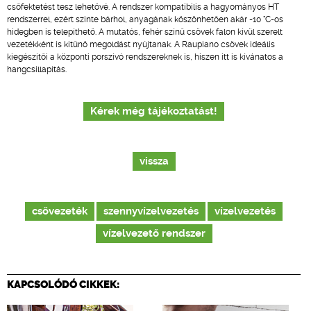
csőfektetést tesz lehetővé. A rendszer kompatibilis a hagyományos HT
rendszerrel, ezért szinte bárhol, anyagának köszönhetően akár -10 °C-os
hidegben is telepíthető. A mutatós, fehér színű csövek falon kívül szerelt
vezetékként is kitűnő megoldást nyújtanak. A Raupiano csövek ideális
kiegészítői a központi porszívó rendszereknek is, hiszen itt is kívánatos a
hangcsillapítás.
Kérek még tájékoztatást!
vissza
csővezeték
szennyvízelvezetés
vízelvezetés
vízelvezető rendszer
KAPCSOLÓDÓ CIKKEK: