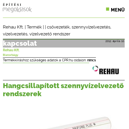
MENÜ
KONFERENCIÁK
Rehau Kft.
|
Termék
| |
csővezeték
,
szennyvízelvezetés
,
vízelvezetés
,
vízelvezető rendszer
SZAKLAPOK
2012. április 10.
kapcsolat
CPR TERMÉKKIÍRÁS
Rehau Kft.
Biatorbágy
ÉPÍTÉSI JOG
Termékkiíráshoz szükséges adatok a CPR.hu oldalon:
nincs
ONLINE KÉPZÉSEK
Hangcsillapított szennyvízelvezető
TERVEZÉSI SEGÉDLETEK
rendszerek