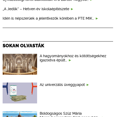
„A Jedlik” – Hetven év iskolaépítészete
Idén is népszerűek a jelentkezők körében a PTE MIK…
SOKAN OLVASTÁK
A hagyományokhoz és kötöttségekhez
igazodva épült…
Az univerzális üveggyapot
Boldogságos Szűz Mária