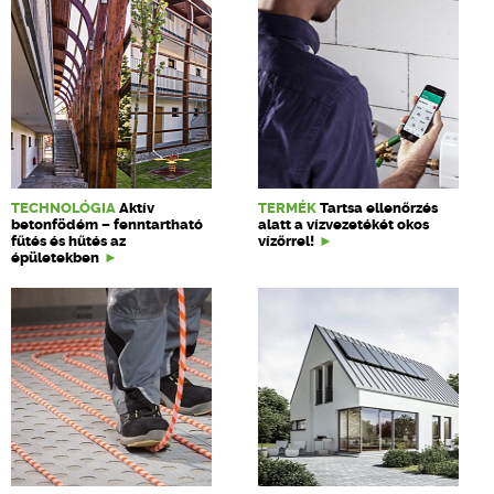
TECHNOLÓGIA
Aktív
TERMÉK
Tartsa ellenőrzés
betonfödém – fenntartható
alatt a vízvezetékét okos
fűtés és hűtés az
vízőrrel!
épületekben