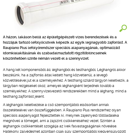
A házon, lakáson belül az épületgépészeti vizes berendezések és a
hozzájuk tartozó lefolyócsövek képezik az egyik legnagyobb zajforrást. A
Raupiano Plus lefolyórendszer speciális alapanyagának, optimalizált
idomkialakításának és szabadalmaztatott rögzítőbilincseinek
köszönhetően szinte némán vezeti el a szennyvizet.
A hang két komponensből áll: léghangból és testhangból. Léghangról akkor
beszélünk, ha a zajforrás által keltett hang közvetlenül, a levegő
közvetítésével jut el a személyekhez. A testhang szilárd tárgyon keletkezik, a
tárgyban rezgéseket okoz, amelyek léghangként terjednek tovább a
személyekhez. A szennyvízelvezető rendszerekben mind a léghang, mind a
testhang zajforrást jelent.
A léghangok keletkezése a cső szempontjából elsősorban annak
összetételével van összefüggésben. A Raupiano Plus rendszerhez olyan
speciális alapanyagot fejlesztettek ki, melynek zajelnyelő töltőadaléka
megnöveli a tömeget, ami a zajszint csökkenéséhez vezet. Szintén a
léghangok csökkentését szolgálja az ívek falvastagságának növelése.
Hatékony zajvédelmet azonban csak súly szempontjából kiegyensúlyozott