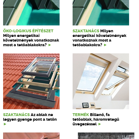
ÖKO-LOGIKUS ÉPÍTÉSZET
SZAKTANÁCS
Milyen
Milyen energetikai
energetikai követelmények
követelmények vonatkoznak
vonatkoznak most a
most a tetőablakokra?
tetőablakokra?
SZAKTANÁCS
Az ablak ne
TERMÉK
Billenő, fa
legyen gyenge pont a tetőn
tetőablak, háromrétegű
üvegezéssel