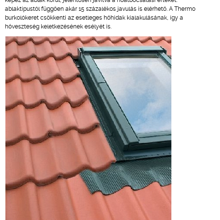
képez az ablak körül, jelentősen javítva a hőátbocsátási értéket:
ablaktípustól függően akár 15 százalékos javulás is elérhető. A Thermo
burkolókeret csökkenti az esetleges hőhidak kialakulásának, így a
hőveszteség keletkezésének esélyét is.