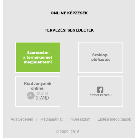
ONLINE KÉPZÉSEK
TERVEZÉSI SEGÉDLETEK
Szeretném
Szaklap-
a termékeimet
előfizetés
megjelentetni
Kiadványaink
online:
ember kedveli
Adatvédelem
Médiaajánlat
Impresszum
Építési megoldások
© 2009–2016