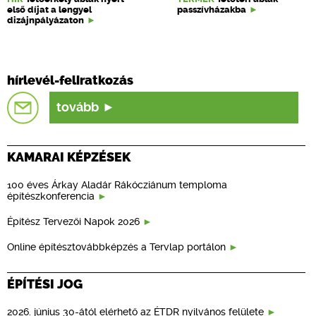
első díjat a lengyel
passzívházakba
dizájnpályázaton
hírlevél-feliratkozás
tovább
KAMARAI KÉPZÉSEK
100 éves Árkay Aladár Rákócziánum temploma
építészkonferencia
Építész Tervezői Napok 2026
Online építésztovábbképzés a Tervlap portálon
ÉPÍTÉSI JOG
2026. június 30-ától elérhető az ÉTDR nyilvános felülete