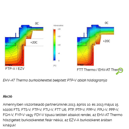
EHV-AT Thermo burkolókerettel beépített PTP-V ablak hődiagramja
Akció
Amennyiben viszonteladó partnerünknél 2013. április 10. és 2013 május 15.
között FTS, FTS-V, FTP-V, FTU-V, FTT U6, PTP, PTP-V, FPP-V, FPU-V, PPP-V,
FGH-V, FYP-V vagy FDY-V típusú tetőtéri ablakot rendel, az EHV-AT Thermo
hőszigetelt burkolókeretet felár nélkül, az EZV-A burkolókeret árában
kínáljuk!