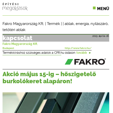
MENÜ
KONFERENCIÁK
Fakro Magyarország Kft.
|
Termék
| |
ablak
,
energia
,
nyílászáró
,
tetőtéri ablak
SZAKLAPOK
2013. április 16.
kapcsolat
CPR TERMÉKKIÍRÁS
Fakro Magyarország Kft.
Budapest
http://www.fakro.hu/
ÉPÍTÉSI JOG
Termékkiíráshoz szükséges adatok a CPR.hu oldalon:
tovább
ONLINE KÉPZÉSEK
Akció május 15-ig – hőszigetelő
TERVEZÉSI SEGÉDLETEK
burkolókeret alapáron!