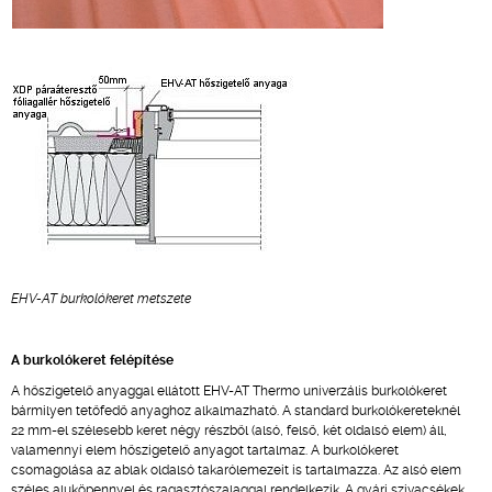
EHV-AT burkolókeret metszete
A burkolókeret felépítése
A hőszigetelő anyaggal ellátott EHV-AT Thermo univerzális burkolókeret
bármilyen tetőfedő anyaghoz alkalmazható. A standard burkolókereteknél
22 mm-el szélesebb keret négy részből (alsó, felső, két oldalsó elem) áll,
valamennyi elem hőszigetelő anyagot tartalmaz. A burkolókeret
csomagolása az ablak oldalsó takarólemezeit is tartalmazza. Az alsó elem
széles aluköpennyel és ragasztószalaggal rendelkezik. A gyári szivacsékek