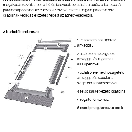
megakadályozzák a por, a hó és falevelek bejutását a tetőszerkezetbe. A
páralecsapódásból keletkező víz elvezetésére szolgáló páraelvezető
csatornák védik az előzetes fedést az átnedvesedéstől.
A burkolókeret részei
1 felső elem hőszigetelő
anyaggal
2 alsó elem hőszigetelő
anyaggal és rugalmas
aluköpennyel
3 oldalsó elemek hőszigetelő
anyaggal és speciális,
szigetelő szivacsékekkel
4 felső páraelvezető csatorna
5 rögzítő fémlemez
6 cserépmegtámasztó profil