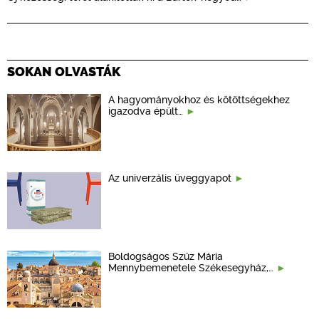
SOKAN OLVASTÁK
A hagyományokhoz és kötöttségekhez
igazodva épült…
Az univerzális üveggyapot
Boldogságos Szűz Mária
Mennybemenetele Székesegyház,…