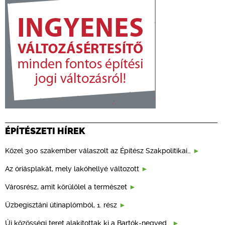
ÉPÍTÉSZETI HÍREK
Közel 300 szakember válaszolt az Építész Szakpolitikai…
Az óriásplakát, mely lakóhellyé változott
Városrész, amit körülölel a természet
Üzbegisztáni útinaplómból, 1. rész
Új közösségi teret alakítottak ki a Bartók-negyed…