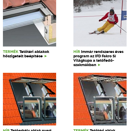
TERMÉK
Tetőtéri ablakok
HÍR
Immár rendszeres éves
hőszigetelt beépítése
program az IFD Fakro Sí
Világkupa a tetőfedő-
szakmákban
HÍR
Tetőerkély ablak nyert
TERMÉK
Tetőtéri ablak