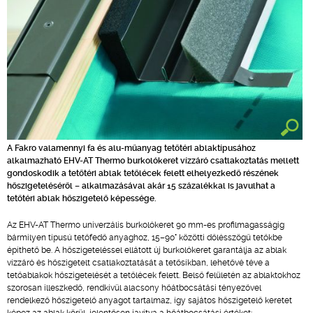
A Fakro valamennyi fa és alu-műanyag tetőtéri ablaktípusához
alkalmazható EHV-AT Thermo burkolókeret vízzáró csatlakoztatás mellett
gondoskodik a tetőtéri ablak tetőlécek felett elhelyezkedő részének
hőszigeteléséről – alkalmazásával akár 15 százalékkal is javulhat a
tetőtéri ablak hőszigetelő képessége.
Az EHV-AT Thermo univerzális burkolókeret 90 mm-es profilmagasságig
bármilyen típusú tetőfedő anyaghoz, 15–90° közötti dőlésszögű tetőkbe
építhető be. A hőszigeteléssel ellátott új burkolókeret garantálja az ablak
vízzáró és hőszigetelt csatlakoztatását a tetősíkban, lehetővé téve a
tetőablakok hőszigetelését a tetőlécek felett. Belső felületén az ablaktokhoz
szorosan illeszkedő, rendkívül
alacsony hőátbocsátási tényezővel
rendelkező hőszigetelő anyagot tartalmaz, így sajátos hőszigetelő keretet