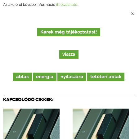
Az akcióról bővebb információ
itt olvasható
.
(x)
Kérek még tájékoztatást!
vissza
ablak
energia
nyílászáró
tetőtéri ablak
KAPCSOLÓDÓ CIKKEK: