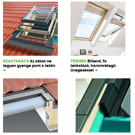
SZAKTANÁCS
Az ablak ne
TERMÉK
Billenő, fa
legyen gyenge pont a tetőn
tetőablak, háromrétegű
üvegezéssel