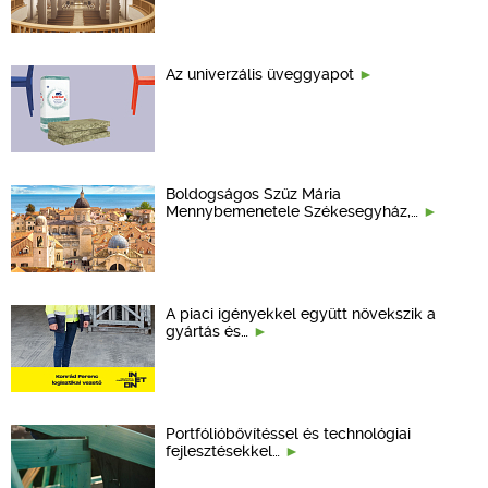
Az univerzális üveggyapot
Boldogságos Szűz Mária
Mennybemenetele Székesegyház,…
A piaci igényekkel együtt növekszik a
gyártás és…
Portfólióbővítéssel és technológiai
fejlesztésekkel…