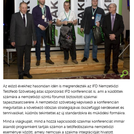
Az előző évekhez hasonlóan idén is megrendezték az IFD Nemzetközi
Tetőfedő Szövetség által szponzorált IFD konferenciát is, ami a küldöttek
számára a nemzetközi szintű fórumot biztosított szakmai
tapasztalatcserére. A nemzetközi szövetség képviselői a konferencián
megvitatták a következő időszak stratégiájával összefüggő kérdéseket és
tennivalókat, különös tekintettel az új standardokra és működési formákra.
Mind a világkupát, mind a hozzá kapcsolódó szakmai konferenciát immár
állandó programként tartják számon a tetőfedőszakma nemzetközi
eseményei között, amely nemcsak a szakma integrációját hivatott