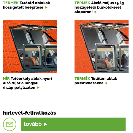
TERMÉK
Tetőtéri ablakok
TERMÉK
Akció május 15-ig –
hőszigetelt beépítése
hőszigetelő burkolókeret
alapáron!
HÍR
Tetőerkély ablak nyert
TERMÉK
Tetőtéri ablak
első díjat a lengyel
passzívházakba
dizájnpályázaton
hírlevél-feliratkozás
tovább