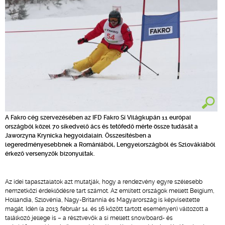
A Fakro cég szervezésében az IFD Fakro Sí Világkupán 11 európai
országból közel 70 síkedvelő ács és tetőfedő mérte össze tudását a
Jaworzyna Krynicka hegyoldalain. Összesítésben a
legeredményesebbnek a Romániából, Lengyelországból és Szlovákiából
érkező versenyzők bizonyultak.
Az idei tapasztalatok azt mutatják, hogy a rendezvény egyre szélesebb
nemzetközi érdeklődésre tart számot. Az említett országok mellett Belgium,
Hollandia, Szlovénia, Nagy-Britannia és Magyarország is képviseltette
magát. Idén (a 2013. február 14. és 16 között tartott eseményen) változott a
találkozó jellege is – a résztvevők a sí mellett snowboard- és