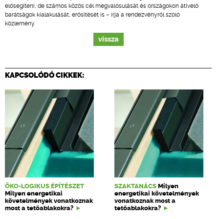
elősegíteni, de számos közös cél megvalósulását és országokon átívelő
barátságok kialakulását, erősítését is – írja a rendezvényről szóló
közlemény.
vissza
KAPCSOLÓDÓ CIKKEK:
ÖKO-LOGIKUS ÉPÍTÉSZET
SZAKTANÁCS
Milyen
Milyen energetikai
energetikai követelmények
követelmények vonatkoznak
vonatkoznak most a
most a tetőablakokra?
tetőablakokra?