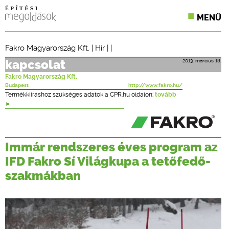
MENÜ
KONFERENCIÁK
Fakro Magyarország Kft.
|
Hír
| |
SZAKLAPOK
2013. március 18.
kapcsolat
Fakro Magyarország Kft.
CPR TERMÉKKIÍRÁS
Budapest
http://www.fakro.hu/
Termékkiíráshoz szükséges adatok a CPR.hu oldalon:
tovább
ÉPÍTÉSI JOG
ONLINE KÉPZÉSEK
Immár rendszeres éves program az
TERVEZÉSI SEGÉDLETEK
IFD Fakro Sí Világkupa a tetőfedő-
szakmákban