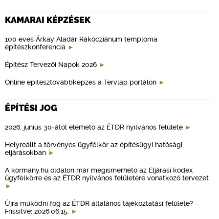
KAMARAI KÉPZÉSEK
100 éves Árkay Aladár Rákócziánum temploma
építészkonferencia
Építész Tervezői Napok 2026
Online építésztovábbképzés a Tervlap portálon
ÉPÍTÉSI JOG
2026. június 30-ától elérhető az ÉTDR nyilvános felülete
Helyreállt a törvényes ügyfélkör az építésügyi hatósági
eljárásokban
A kormany.hu oldalon már megismerhető az Eljárási kódex
ügyfélkörre és az ÉTDR nyilvános felületére vonatkozó tervezet
Újra működni fog az ÉTDR általános tájékoztatási felülete? -
Frissítve: 2026.06.15.