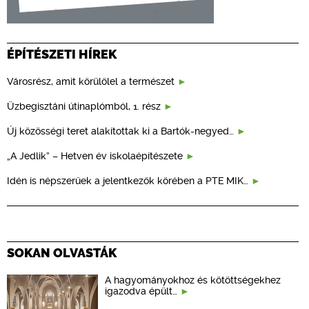
ÉPÍTÉSZETI HÍREK
Városrész, amit körülölel a természet
Üzbegisztáni útinaplómból, 1. rész
Új közösségi teret alakítottak ki a Bartók-negyed…
„A Jedlik” – Hetven év iskolaépítészete
Idén is népszerűek a jelentkezők körében a PTE MIK…
SOKAN OLVASTÁK
A hagyományokhoz és kötöttségekhez
igazodva épült…