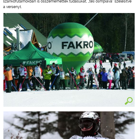
szánkófutamokban is összemérhették tudásukat, „téli olimpiává" szélesítve
a versenyt.