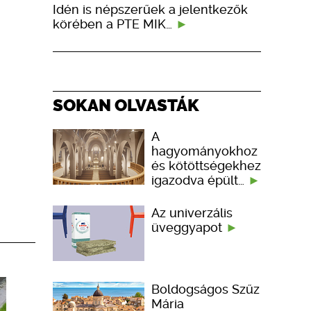
Idén is népszerűek a jelentkezők
körében a PTE MIK…
SOKAN OLVASTÁK
A
hagyományokhoz
és kötöttségekhez
igazodva épült…
Az univerzális
üveggyapot
Boldogságos Szűz
Mária