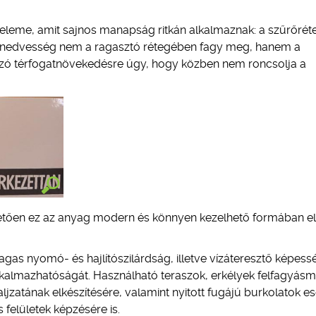
apeleme, amit sajnos manapság ritkán alkalmaznak: a szűrőrét
tó nedvesség nem a ragasztó rétegében fagy meg, hanem a
azó térfogatnövekedésre úgy, hogy közben nem roncsolja a
hetően ez az anyag modern és könnyen kezelhető formában e
gas nyomó- és hajlítószilárdság, illetve vízáteresztő képess
lkalmazhatóságát. Használható teraszok, erkélyek felfagyás
 aljzatának elkészítésére, valamint nyitott fugájú burkolatok e
 felületek képzésére is.