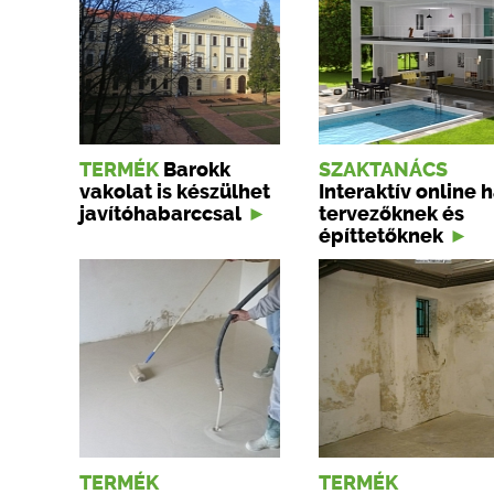
TERMÉK
Barokk
SZAKTANÁCS
vakolat is készülhet
Interaktív online 
javítóhabarccsal
tervezőknek és
építtetőknek
TERMÉK
TERMÉK