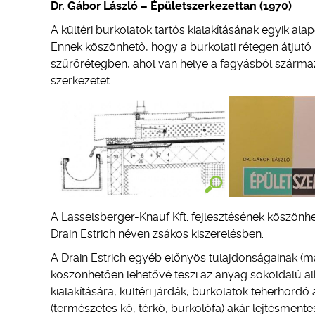
Dr. Gábor László – Épületszerkezettan (1970)
A kültéri burkolatok tartós kialakításának egyik al
Ennek köszönhető, hogy a burkolati rétegen átju
szűrőrétegben, ahol van helye a fagyásból szárm
szerkezetet.
A Lasselsberger-Knauf Kft. fejlesztésének köszön
Drain Estrich néven zsákos kiszerelésben.
A Drain Estrich egyéb előnyös tulajdonságainak (ma
köszönhetően lehetővé teszi az anyag sokoldalú a
kialakítására, kültéri járdák, burkolatok teherhordó
(természetes kő, térkő, burkolófa) akár lejtésmentes