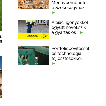
Mennybemenetel
e Székesegyház,…
A piaci igényekkel
együtt növekszik
a gyártás és…
s
s
Portfólióbővítéssel
és technológiai
fejlesztésekkel…