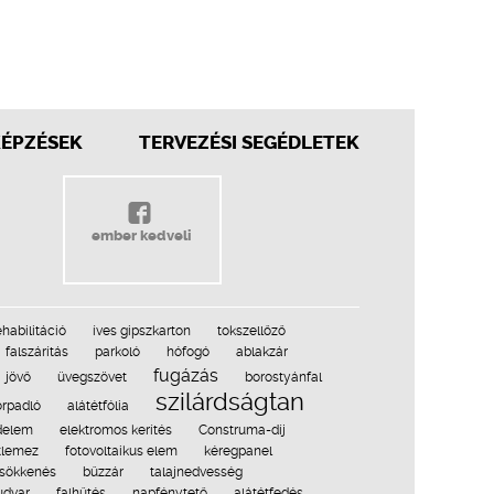
KÉPZÉSEK
TERVEZÉSI SEGÉDLETEK
ember kedveli
ehabilitáció
íves gipszkarton
tokszellőző
falszárítás
parkoló
hófogó
ablakzár
fugázás
jövő
üvegszövet
borostyánfal
szilárdságtan
rpadló
alátétfólia
delem
elektromos kerítés
Construma-díj
tlemez
fotovoltaikus elem
kéregpanel
csökkenés
bűzzár
talajnedvesség
udvar
falhűtés
napfénytető
alátétfedés