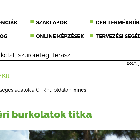
ENCIÁK
SZAKLAPOK
CPR TERMÉKKIÍR
JOG
ONLINE KÉPZÉSEK
TERVEZÉSI SEGÉ
kolat
,
szűrőréteg
,
terasz
2019. j
 Kft.
séges adatok a CPR.hu oldalon:
nincs
ri burkolatok titka