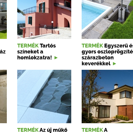
TERMÉK
Tartós
TERMÉK
Egyszerű é
ház
színeket a
gyors oszloprögzíté
homlokzatra!
szárazbeton
keverékkel
TERMÉK
Az új műkő
TERMÉK
A