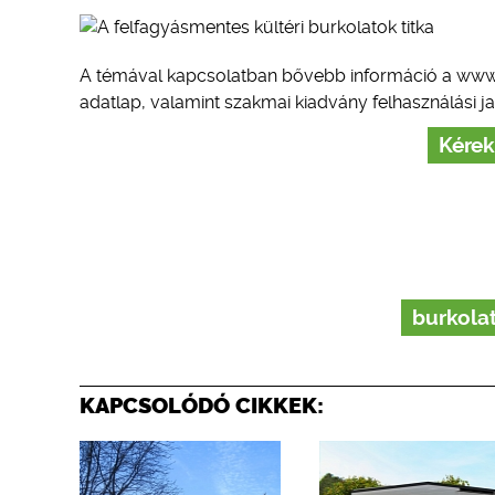
A témával kapcsolatban bővebb információ a www.l
adatlap, valamint szakmai kiadvány felhasználási jav
Kérek
burkola
KAPCSOLÓDÓ CIKKEK: