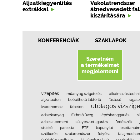
Aljzatkiegyenlítés
Vakolatrendszer
extrákkal
átnedvesedett fa
kiszárítására
KONFERENCIÁK
SZAKLAPOK
Szeretném
a termékeimet
megjelentetni
vízépítés
műanyag szigetelés
alkalmazástechni
aljzatbeton
beépíthető lábtörlő
füstcső
ragas
utólagos vízszig
kvarchomok
fabeton
adalékanyag
fűthető üveg
lépéshanggátlás
s
azbesztcement
süllyesztett garázs
fedélszék
stukkó
parketta
ÉTE
kapunyitó
esettanul
szélkerék
szolárrendszer
folyóka
talajmechan
épületüzemeltetés
látványkandalló
geotextília