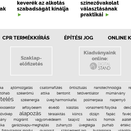
keverék az alkotás
színezővakolat
lak
szabadságát kínálja
választásának
praktikái
CPR TERMÉKKIÍRÁS
ÉPÍTÉSI JOG
ONLINE 
Kiadványaink
Szaklap-
online:
előfizetés
ka
ajtómozgatás
csatornafűtés
öntisztulás
nanotechnológia
r
ztóhab
szélerőmű
attika
bentonit
tetőventilátor
műmárvány
etelés
szélenergia
üveg harmonikafal
polimerpala
napernyő
íkkollektor
lefolyóelem
élvédő
kiállítás
vonalmenti folyóka
deko
alapozás
jövőkép
téralakítás
kilincs
dizájn
fapác
favé
mány
műgránit
vagyonvédelem
talajvíz
kavics
homok
aláté
ika
garázskapu-meghajtás
zuhanyzó
üvegtégla
purhab
érték
fotovillamos modul
gyalogút
szálcement lap
hullámpala
világító