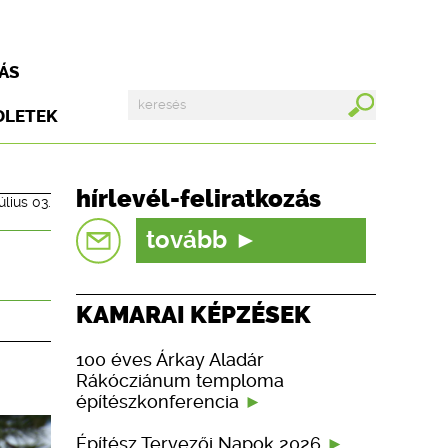
ÁS
DLETEK
hírlevél-feliratkozás
úlius 03.
tovább
KAMARAI KÉPZÉSEK
100 éves Árkay Aladár
Rákócziánum temploma
építészkonferencia
Építész Tervezői Napok 2026