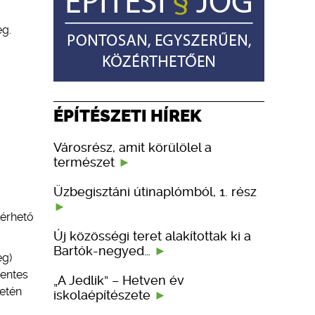
eg.
ÉPÍTÉSZETI HÍREK
Városrész, amit körülölel a
természet
Üzbegisztáni útinaplómból, 1. rész
lérhető
Új közösségi teret alakítottak ki a
Bartók-negyed…
ég)
mentes
„A Jedlik” – Hetven év
setén
iskolaépítészete