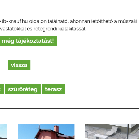
b-knauf.hu oldalon található, ahonnan letölthető a műszaki
aslatokkal és rétegrendi kialakítással.
 még tájékoztatást!
vissza
t
szűrőréteg
terasz