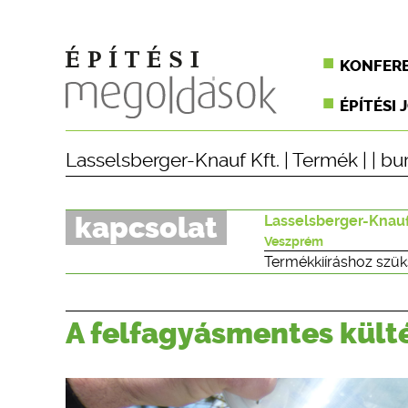
KONFER
ÉPÍTÉSI 
Lasselsberger-Knauf Kft.
|
Termék
| |
bur
kapcsolat
Lasselsberger-Knauf
Veszprém
Termékkiíráshoz szük
A felfagyásmentes külté