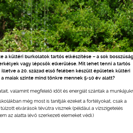
e a kültéri burkolatok tartós elkészítése – a sok bosszúsá
erkélyek vagy lépcsők elkerülése. Mit lehet tenni a tartós
illetve a 20. század első felében készült épületek kültéri
 a maiak szinte mind tönkre mennek 5-10 év alatt?
tait, valamint megfelelő időt és energiát szántak a munkájukr
olákban még most is tanítják ezeket a fortélyokat, csak a
túlzott elvárások tévútra visznek (például a vízszigetelés
m az alatta lévő szerkezeti elemeket védi.)