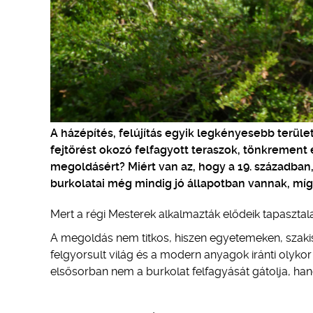
A házépítés, felújítás egyik legkényesebb terület
fejtörést okozó felfagyott teraszok, tönkrement 
megoldásért? Miért van az, hogy a 19. században, 
burkolatai még mindig jó állapotban vannak, míg
Mert a régi Mesterek alkalmazták elődeik tapasztala
A megoldás nem titkos, hiszen egyetemeken, szakisk
felgyorsult világ és a modern anyagok iránti olykor 
elsősorban nem a burkolat felfagyását gátolja, hane