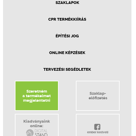
SZAKLAPOK
CPR TERMÉKKIÍRÁS
ÉPÍTÉSI JOG
ONLINE KÉPZÉSEK
TERVEZÉSI SEGÉDLETEK
Szeretném
Szaklap-
a termékeimet
előfizetés
megjelentetni
Kiadványaink
online:
ember kedveli