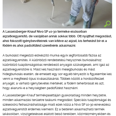
A Lasselsberger-Knauf Nivo SP 10-30 terméke elsősorban
aljzatkiegyenlítő, de valójában annál sokkal több. Ott nyújthat megoldást,
ahol fokozott igénybevételnek van kitéve az aljzat, kis terhelést bír el a
födém és ahol padlófűtést szeretnénk alkalmazni.
A burkolást megelőző előkészítő munka egyik legfontosabb fázisa az
aljzatkiegyenlítés. A különböző rendeltetésű helyszínek burkolásához
különböző tulajdonságokkal rendelkező anyagok szükségesek, ami igaz az
aljzatkiegyenlítőre is. Mást kell használni melegburkolás és mást
hidegburkolás esetén, de emellett egy sor egyéb tényezőt is figyelembe kell
venni a megfelelő típus kiválasztásánál. Többek között a hordozófelület
anyagát, a várható igénybevétel mértékét, a födém teherbírását és azt,
hogy akarunk-e a helyiségben padlófűtést használni.
A Lasselsberger-Knauf termékpalettáján gyakorlatilag minden helyzetre,
minden alkalmazási területre találunk megoldást. Speciális tulajdonságai és
széleskörű felhasználhatósága miatt ezek közül a Nivo SP 10-30 elnevezésű
aljzatkiegyenlítőt érdemes kiemelni. Ez a beltéren alkalmazható termék
lakásokban, vízszigeteléssel ellátott belső terekben, közintézményekben és