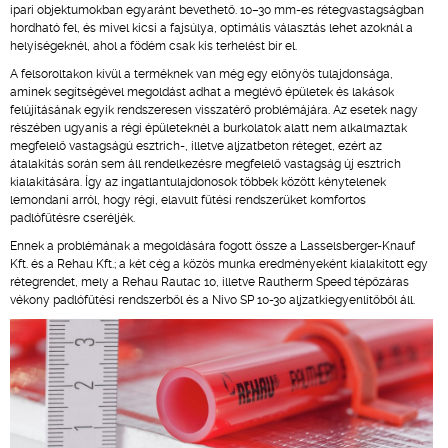
ipari objektumokban egyaránt bevethető. 10–30 mm-es rétegvastagságban
hordható fel, és mivel kicsi a fajsúlya, optimális választás lehet azoknál a
helyiségeknél, ahol a födém csak kis terhelést bír el.
A felsoroltakon kívül a terméknek van még egy előnyös tulajdonsága,
aminek segítségével megoldást adhat a meglévő épületek és lakások
felújításának egyik rendszeresen visszatérő problémájára. Az esetek nagy
részében ugyanis a régi épületeknél a burkolatok alatt nem alkalmaztak
megfelelő vastagságú esztrich-, illetve aljzatbeton réteget, ezért az
átalakítás során sem áll rendelkezésre megfelelő vastagság új esztrich
kialakítására. Így az ingatlantulajdonosok többek között kénytelenek
lemondani arról, hogy régi, elavult fűtési rendszerüket komfortos
padlófűtésre cseréljék.
Ennek a problémának a megoldására fogott össze a Lasselsberger-Knauf
Kft. és a Rehau Kft.; a két cég a közös munka eredményeként kialakított egy
rétegrendet, mely a Rehau Rautac 10, illetve Rautherm Speed tépőzáras
vékony padlófűtési rendszerből és a Nivo SP 10-30 aljzatkiegyenlítőből áll.