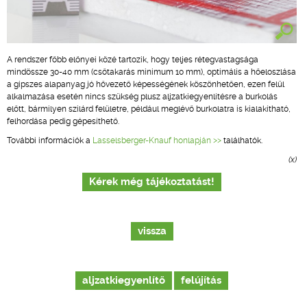
A rendszer főbb előnyei közé tartozik, hogy teljes rétegvastagsága
mindössze 30-40 mm (csőtakarás minimum 10 mm), optimális a hőeloszlása
a gipszes alapanyag jó hővezető képességének köszönhetően, ezen felül
alkalmazása esetén nincs szükség plusz aljzatkiegyenlítésre a burkolás
előtt, bármilyen szilárd felületre, például meglévő burkolatra is kialakítható,
felhordása pedig gépesíthető.
További információk a
Lasselsberger-Knauf honlapján >>
találhatók.
(x)
Kérek még tájékoztatást!
vissza
aljzatkiegyenlítő
felújítás