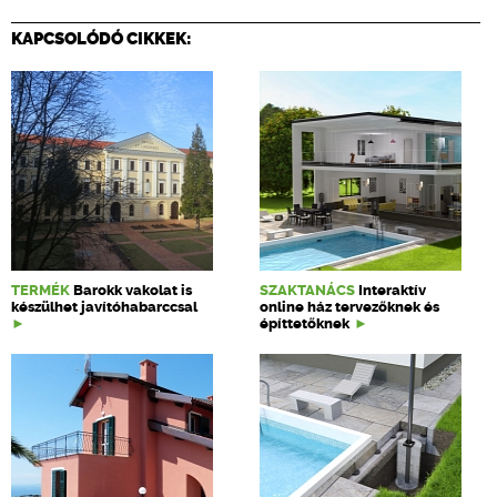
KAPCSOLÓDÓ CIKKEK:
TERMÉK
Barokk vakolat is
SZAKTANÁCS
Interaktív
készülhet javítóhabarccsal
online ház tervezőknek és
építtetőknek