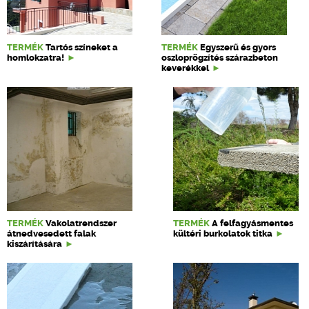
TERMÉK
Tartós színeket a
TERMÉK
Egyszerű és gyors
homlokzatra!
oszloprögzítés szárazbeton
keverékkel
TERMÉK
Vakolatrendszer
TERMÉK
A felfagyásmentes
átnedvesedett falak
kültéri burkolatok titka
kiszárítására