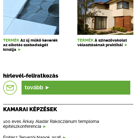
TERMÉK
Az új műkő keverék
TERMÉK
A színezővakolat
az alkotás szabadságát
választásának praktikái
kínálja
hírlevél-feliratkozás
tovább
KAMARAI KÉPZÉSEK
100 éves Árkay Aladár Rákócziánum temploma
építészkonferencia
Építész Tervezői Napok 2026