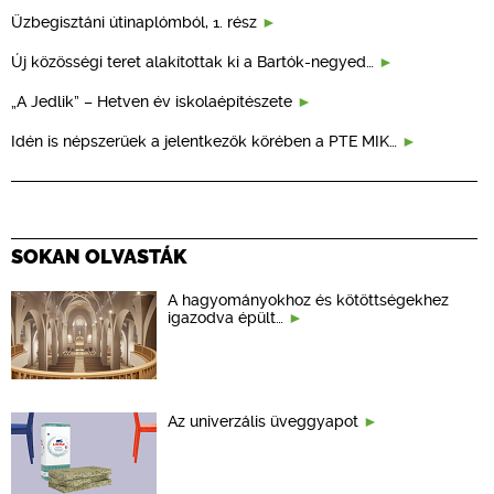
Üzbegisztáni útinaplómból, 1. rész
Új közösségi teret alakítottak ki a Bartók-negyed…
„A Jedlik” – Hetven év iskolaépítészete
Idén is népszerűek a jelentkezők körében a PTE MIK…
SOKAN OLVASTÁK
A hagyományokhoz és kötöttségekhez
igazodva épült…
Az univerzális üveggyapot