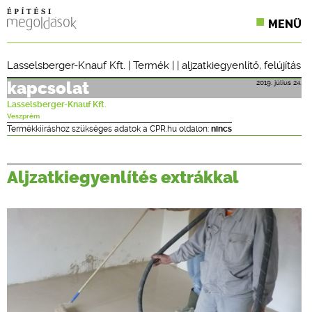
MENÜ
KONFERENCIÁK
Lasselsberger-Knauf Kft.
|
Termék
| |
aljzatkiegyenlítő
,
felújítás
SZAKLAPOK
2019. július 24.
kapcsolat
Lasselsberger-Knauf Kft.
CPR TERMÉKKIÍRÁS
Veszprém
Termékkiíráshoz szükséges adatok a CPR.hu oldalon:
nincs
ÉPÍTÉSI JOG
Aljzatkiegyenlítés extrákkal
ONLINE KÉPZÉSEK
TERVEZÉSI SEGÉDLETEK