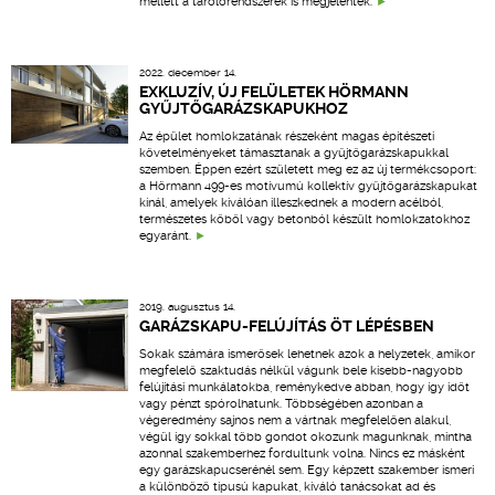
mellett a tárolórendszerek is megjelentek.
2022. december 14.
EXKLUZÍV, ÚJ FELÜLETEK HÖRMANN
GYŰJTŐGARÁZSKAPUKHOZ
Az épület homlokzatának részeként magas építészeti
követelményeket támasztanak a gyűjtőgarázskapukkal
szemben. Éppen ezért született meg ez az új termékcsoport:
a Hörmann 499-es motívumú kollektív gyűjtőgarázskapukat
kínál, amelyek kiválóan illeszkednek a modern acélból,
természetes kőből vagy betonból készült homlokzatokhoz
egyaránt.
2019. augusztus 14.
GARÁZSKAPU-FELÚJÍTÁS ÖT LÉPÉSBEN
Sokak számára ismerősek lehetnek azok a helyzetek, amikor
megfelelő szaktudás nélkül vágunk bele kisebb-nagyobb
felújítási munkálatokba, reménykedve abban, hogy így időt
vagy pénzt spórolhatunk. Többségében azonban a
végeredmény sajnos nem a vártnak megfelelően alakul,
végül így sokkal több gondot okozunk magunknak, mintha
azonnal szakemberhez fordultunk volna. Nincs ez másként
egy garázskapucserénél sem. Egy képzett szakember ismeri
a különböző típusú kapukat, kiváló tanácsokat ad és