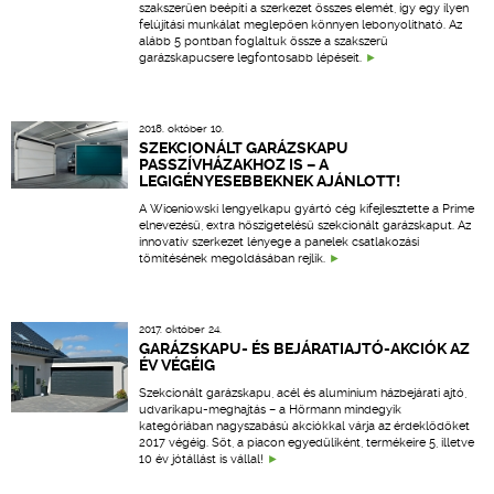
szakszerűen beépíti a szerkezet összes elemét, így egy ilyen
felújítási munkálat meglepően könnyen lebonyolítható. Az
alább 5 pontban foglaltuk össze a szakszerű
garázskapucsere legfontosabb lépéseit.
2018. október 10.
SZEKCIONÁLT GARÁZSKAPU
PASSZÍVHÁZAKHOZ IS – A
LEGIGÉNYESEBBEKNEK AJÁNLOTT!
A Wiœniowski lengyelkapu gyártó cég kifejlesztette a Prime
elnevezésű, extra hőszigetelésű szekcionált garázskaput. Az
innovatív szerkezet lényege a panelek csatlakozási
tömítésének megoldásában rejlik.
2017. október 24.
GARÁZSKAPU- ÉS BEJÁRATIAJTÓ-AKCIÓK AZ
ÉV VÉGÉIG
Szekcionált garázskapu, acél és alumínium házbejárati ajtó,
udvarikapu-meghajtás – a Hörmann mindegyik
kategóriában nagyszabású akciókkal várja az érdeklődőket
2017 végéig. Sőt, a piacon egyedüliként, termékeire 5, illetve
10 év jótállást is vállal!