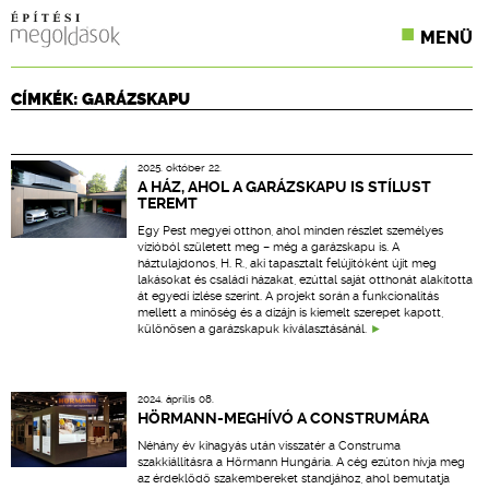
MENÜ
KONFERENCIÁK
CÍMKÉK: GARÁZSKAPU
SZAKLAPOK
2025. október 22.
CPR TERMÉKKIÍRÁS
A HÁZ, AHOL A GARÁZSKAPU IS STÍLUST
TEREMT
ÉPÍTÉSI JOG
Egy Pest megyei otthon, ahol minden részlet személyes
vízióból született meg – még a garázskapu is. A
háztulajdonos, H. R., aki tapasztalt felújítóként újít meg
ONLINE KÉPZÉSEK
lakásokat és családi házakat, ezúttal saját otthonát alakította
át egyedi ízlése szerint. A projekt során a funkcionalitás
mellett a minőség és a dizájn is kiemelt szerepet kapott,
TERVEZÉSI SEGÉDLETEK
különösen a garázskapuk kiválasztásánál.
2024. április 08.
HÖRMANN-MEGHÍVÓ A CONSTRUMÁRA
Néhány év kihagyás után visszatér a Construma
szakkiállításra a Hörmann Hungária. A cég ezúton hívja meg
az érdeklődő szakembereket standjához, ahol bemutatja