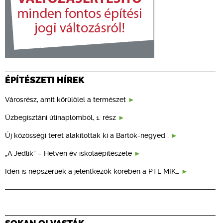
ÉPÍTÉSZETI HÍREK
Városrész, amit körülölel a természet
Üzbegisztáni útinaplómból, 1. rész
Új közösségi teret alakítottak ki a Bartók-negyed…
„A Jedlik” – Hetven év iskolaépítészete
Idén is népszerűek a jelentkezők körében a PTE MIK…