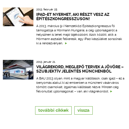
2013. február 25.
IPAD-ET NYERHET, AKI RÉSZT VESZ AZ
ÉPÍTÉSZKONGRESSZUSON!
A 2013. március 9-i Nemzetközi Építészkongresszus fő
támogatója a Hörmann Hungária; a cég újdonságairól a
helyszínen is lehet majd tájékozódni. Azok között, akik a
Hörmann asztalát felkeresik, egy iPad készüléket sorsolnak
ki a rendezvényen.
2013. január 21.
VILÁGREKORD, MEGLEPŐ TERVEK A JÖVŐRE –
SZUBJEKTÍV JELENTÉS MÜNCHENBŐL
A BAU 2013 olyan, mint a magyar kiállítások, csak igazi – ez a
benyomás alakul ki az emberben a müncheni vásárváros
tömött csarnokait, izgalmas kiállítását nézve. Minden cég
felvonultat újdonságokat – van, aki világrekordot.
további cikkek
vissza