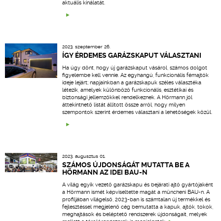
aktuális kínálatát.
2023. szeptember 26.
ÍGY ÉRDEMES GARÁZSKAPUT VÁLASZTANI
Ha úgy dönt, hogy új garázskaput vásárol, számos dolgot
figyelembe kell vennie. Az egyhangú, funkcionális fémajtók
ideje lejárt; napjainkban a garázskapuk széles választéka
létezik, amelyek különböző funkcionális, esztétikai és
biztonsági jellemzőkkel rendelkeznek. A Hörmann jól
áttekinthető listát állított össze arról, hogy milyen
szempontok szerint érdemes választani a lehetőségek közül.
2023. augusztus 01.
SZÁMOS ÚJDONSÁGÁT MUTATTA BE A
HÖRMANN AZ IDEI BAU-N
A világ egyik vezető garázskapu és bejárati ajtó gyártójaként
a Hörmann ismét képviseltette magát a müncheni BAU-n. A
profiljában világelső, 2023-ban is számtalan új termékkel és
fejlesztéssel megjelenő cég bemutatta a kapuk, ajtók, tokok,
meghajtások és beléptető rendszerek újdonságait, melyek