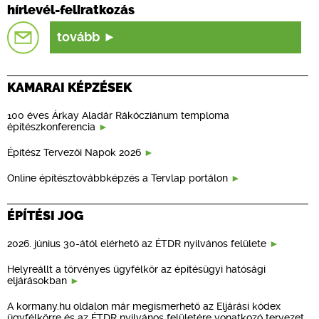
hírlevél-feliratkozás
tovább
KAMARAI KÉPZÉSEK
100 éves Árkay Aladár Rákócziánum temploma
építészkonferencia
Építész Tervezői Napok 2026
Online építésztovábbképzés a Tervlap portálon
ÉPÍTÉSI JOG
2026. június 30-ától elérhető az ÉTDR nyilvános felülete
Helyreállt a törvényes ügyfélkör az építésügyi hatósági
eljárásokban
A kormany.hu oldalon már megismerhető az Eljárási kódex
ügyfélkörre és az ÉTDR nyilvános felületére vonatkozó tervezet