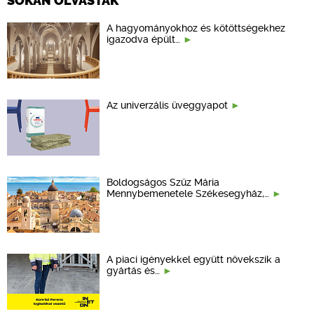
SOKAN OLVASTÁK
A hagyományokhoz és kötöttségekhez
igazodva épült…
Az univerzális üveggyapot
Boldogságos Szűz Mária
Mennybemenetele Székesegyház,…
A piaci igényekkel együtt növekszik a
gyártás és…