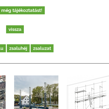
 még tájékoztatást!
vissza
lu
zsaluhéj
zsaluzat