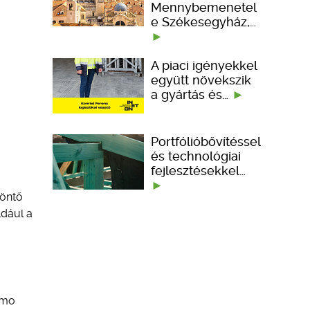
Mennybemenetel
e Székesegyház,…
A piaci igényekkel
együtt növekszik
a gyártás és…
Portfólióbővítéssel
és technológiai
fejlesztésekkel…
döntő
ldául a
imo