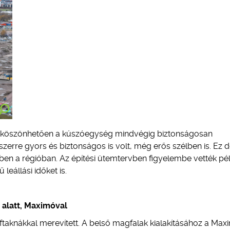
ak köszönhetően a kúszóegység mindvégig biztonságosan
zerre gyors és biztonságos is volt, még erős szélben is. Ez 
bben a régióban. Az építési ütemtervben figyelembe vették pé
leállási időket is.
 alatt, Maximóval
ftaknákkal merevített. A belső magfalak kialakításához a Max