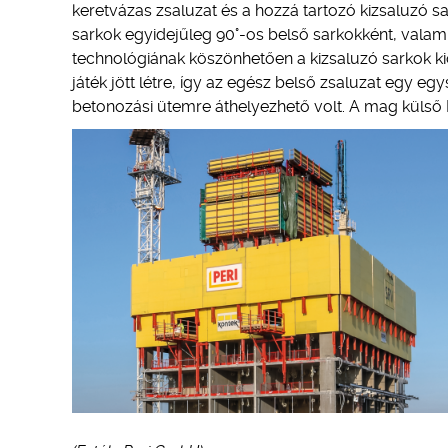
keretvázas zsaluzat és a hozzá tartozó kizsaluzó
sarkok egyidejűleg 90°-os belső sarkokként, valamin
technológiának köszönhetően a kizsaluzó sarkok k
játék jött létre, így az egész belső zsaluzat egy e
betonozási ütemre áthelyezhető volt. A mag külső 