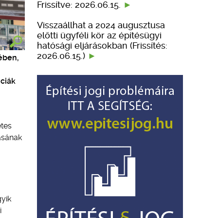
Frissítve: 2026.06.15.
Visszaállhat a 2024 augusztusa
előtti ügyféli kör az építésügyi
hatósági eljárásokban (Frissítés:
2026.06.15.)
ében,
nciák
etes
tásának
yik
i