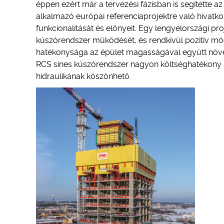
éppen ezért már a tervezési fázisban is segítette 
alkalmazó európai referenciaprojektre való hivatk
funkcionalitását és előnyeit. Egy lengyelországi pr
kúszórendszer működését, és rendkívül pozitív mó
hatékonysága az épület magasságával együtt növek
RCS sínes kúszórendszer nagyon költséghatékony 
hidraulikának köszönhető.