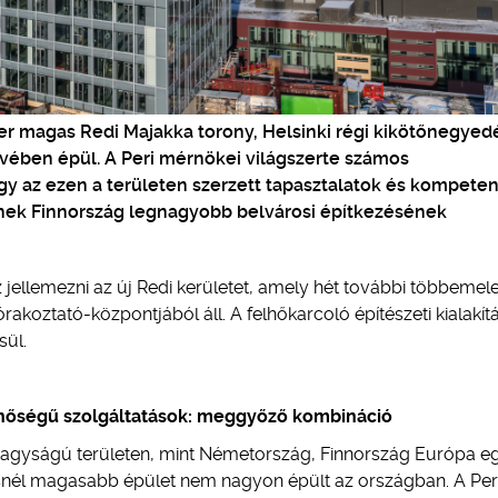
r magas Redi Majakka torony, Helsinki régi kikötőnegyed
ívében épül. A Peri mérnökei világszerte számos
így az ezen a területen szerzett tapasztalatok és kompete
knek Finnország legnagyobb belvárosi építkezésének
 jellemezni az új Redi kerületet, amely hét további többemel
akoztató-központjából áll. A felhőkarcoló építészeti kialakí
sül.
nőségű szolgáltatások: meggyőző kombináció
nagyságú területen, mint Németország, Finnország Európa eg
esnél magasabb épület nem nagyon épült az országban. A Per