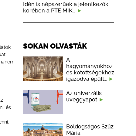
Idén is népszerűek a jelentkezők
körében a PTE MIK…
SOKAN OLVASTÁK
latok
pat
A
, hanem
hagyományokhoz
és kötöttségekhez
igazodva épült…
Az univerzális
üveggyapot
Az
i, és
nni.
Boldogságos Szűz
Mária