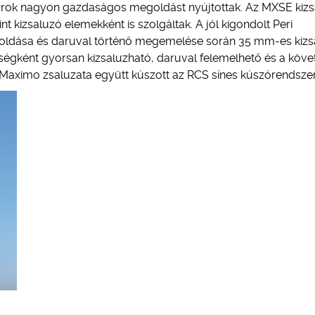
 sarok nagyon gazdaságos megoldást nyújtottak. Az MXSE kiz
t kizsaluzó elemekként is szolgáltak. A jól kigondolt Peri
ioldása és daruval történő megemelése során 35 mm-es kizs
gységként gyorsan kizsaluzható, daruval felemelhető és a köv
Maximo zsaluzata együtt kúszott az RCS sínes kúszórendszer