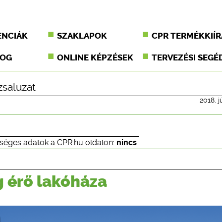
ENCIÁK
SZAKLAPOK
CPR TERMÉKKIÍR
JOG
ONLINE KÉPZÉSEK
TERVEZÉSI SEGÉ
zsaluzat
2018. j
séges adatok a CPR.hu oldalon:
nincs
g érő lakóháza