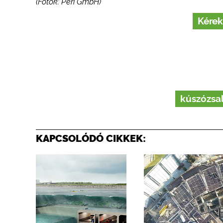
(Fotók: Peri GmbH)
Kérek
kúszózsa
KAPCSOLÓDÓ CIKKEK: