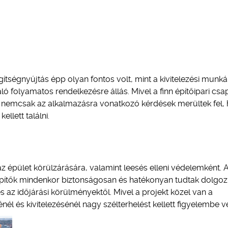
egítségnyújtás épp olyan fontos volt, mint a kivitelezési munká
ó folyamatos rendelkezésre állás. Mivel a finn építőipari csa
, nemcsak az alkalmazásra vonatkozó kérdések merültek fel
llett találni.
 épület körülzárására, valamint leesés elleni védelemként. 
 építők mindenkor biztonságosan és hatékonyan tudtak dolgozn
az időjárási körülményektől. Mivel a projekt közel van a
l és kivitelezésénél nagy szélterhelést kellett figyelembe ve