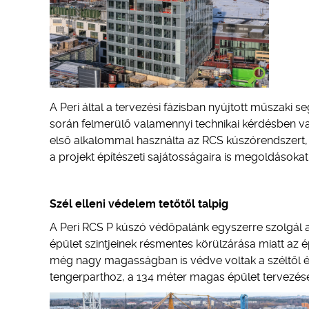
A Peri által a tervezési fázisban nyújtott műszaki s
során felmerülő valamennyi technikai kérdésben val
első alkalommal használta az RCS kúszórendszert
a projekt építészeti sajátosságaira is megoldásokat ke
Szél elleni védelem tetőtől talpig
A Peri RCS P kúszó védőpalánk egyszerre szolgál az
épület szintjeinek résmentes körülzárása miatt az
még nagy magasságban is védve voltak a széltől és 
tengerparthoz, a 134 méter magas épület tervezéséné