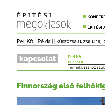
KONFER
ÉPÍTÉSI 
Peri Kft.
|
Példa
| |
kúszózsalu
,
zsaluhéj
,
kapcsolat
Peri Kft.
Budapest
Termékkiíráshoz szük
Finnország első felhőki