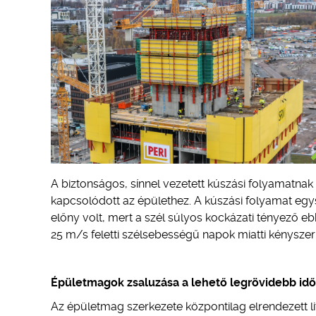
A biztonságos, sínnel vezetett kúszási folyamatn
kapcsolódott az épülethez. A kúszási folyamat egys
előny volt, mert a szél súlyos kockázati tényező e
25 m/s feletti szélsebességű napok miatti kényszerű 
Épületmagok zsaluzása a lehető legrövidebb idő
Az épületmag szerkezete központilag elrendezett li