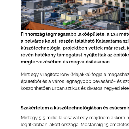
Finnország legmagasabb lakóépülete, a 134 méte
a belváros keleti részén található Kalasatama sz
kúszótechnológiai projektben vettek már részt, 
révén hatékony támogatást nyújtottak az építő
megtervezésében és megvalósításában.
Mint egy világítótorony (Majakka) fogja a magasház
épületből és a város legnagyobb bevásárló- és szór
köszönhetően urbanisztikus és divatos negyed léte
Szakértelem a kúszótechnológiában és csúcsmi
Mintegy 5,5 millió lakosával egy majdnem akkora 
legritkábban lakott országa. Mostanáig 15 emelet