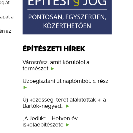
ógiát
sapat a
én az
ÉPÍTÉSZETI HÍREK
Városrész, amit körülölel a
természet
Üzbegisztáni útinaplómból, 1. rész
Új közösségi teret alakítottak ki a
Bartók-negyed…
„A Jedlik” – Hetven év
iskolaépítészete