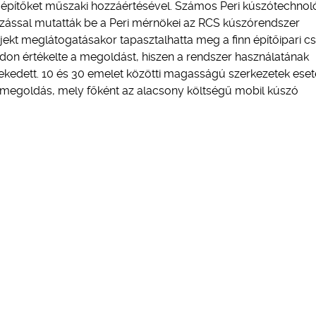
az építőket műszaki hozzáértésével. Számos Peri kúszótechnol
ozással mutatták be a Peri mérnökei az RCS kúszórendszer
ojekt meglátogatásakor tapasztalhatta meg a finn építőipari c
don értékelte a megoldást, hiszen a rendszer használatának
edett. 10 és 30 emelet közötti magasságú szerkezetek eset
megoldás, mely főként az alacsony költségű mobil kúszó