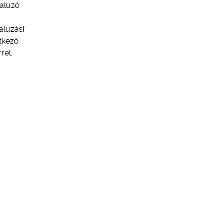
saluzó
aluzási
etkező
rel.