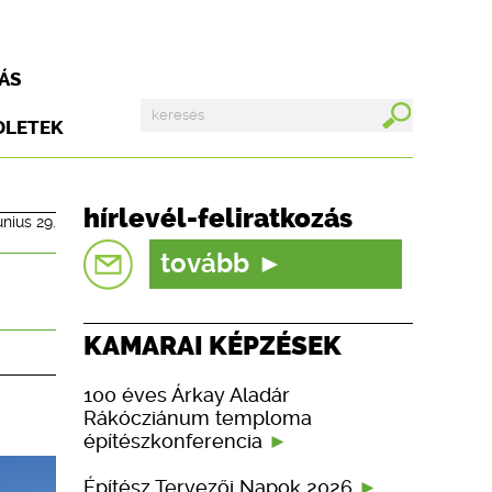
ÁS
DLETEK
hírlevél-feliratkozás
únius 29.
tovább
KAMARAI KÉPZÉSEK
100 éves Árkay Aladár
Rákócziánum temploma
építészkonferencia
Építész Tervezői Napok 2026