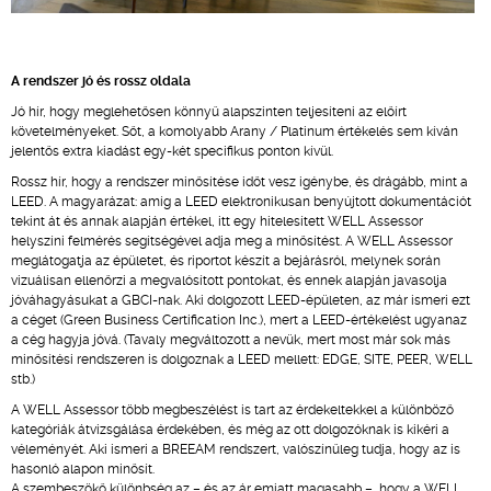
A rendszer jó és rossz oldala
Jó hír, hogy meglehetősen könnyű alapszinten teljesíteni az előírt
követelményeket. Sőt, a komolyabb Arany / Platinum értékelés sem kíván
jelentős extra kiadást egy-két specifikus ponton kívül.
Rossz hír, hogy a rendszer minősítése időt vesz igénybe, és drágább, mint a
LEED. A magyarázat: amíg a LEED elektronikusan benyújtott dokumentációt
tekint át és annak alapján értékel, itt egy hitelesített WELL Assessor
helyszíni felmérés segítségével adja meg a minősítést. A WELL Assessor
meglátogatja az épületet, és riportot készít a bejárásról, melynek során
vizuálisan ellenőrzi a megvalósított pontokat, és ennek alapján javasolja
jóváhagyásukat a GBCI-nak. Aki dolgozott LEED-épületen, az már ismeri ezt
a céget (Green Business Certification Inc.), mert a LEED-értékelést ugyanaz
a cég hagyja jóvá. (Tavaly megváltozott a nevük, mert most már sok más
minősítési rendszeren is dolgoznak a LEED mellett: EDGE, SITE, PEER, WELL
stb.)
A WELL Assessor több megbeszélést is tart az érdekeltekkel a különböző
kategóriák átvizsgálása érdekében, és még az ott dolgozóknak is kikéri a
véleményét. Aki ismeri a BREEAM rendszert, valószínűleg tudja, hogy az is
hasonló alapon minősít.
A szembeszökő különbség az – és az ár emiatt magasabb –, hogy a WELL