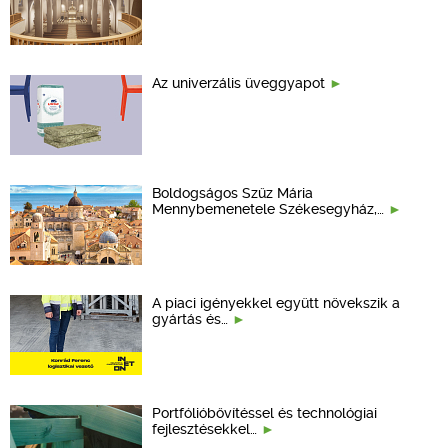
Az univerzális üveggyapot
Boldogságos Szűz Mária
Mennybemenetele Székesegyház,…
A piaci igényekkel együtt növekszik a
gyártás és…
Portfólióbővítéssel és technológiai
fejlesztésekkel…