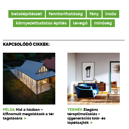
belsőépítészet
fenntarthatóság
fény
iroda
környezettudatos építés
levegő
minőség
KAPCSOLÓDÓ CIKKEK:
PÉLDA
Híd a házban –
TERMÉK
Elegáns
kifinomult megoldások a tér
téroptimalizálás –
tagolására
újgenerációs toló- és
tapétaajtók