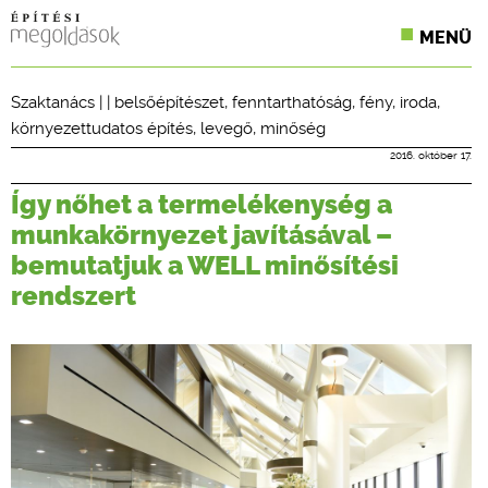
MENÜ
KONFERENCIÁK
Szaktanács
| |
belsőépítészet
,
fenntarthatóság
,
fény
,
iroda
,
környezettudatos építés
,
levegő
,
minőség
SZAKLAPOK
2016. október 17.
CPR TERMÉKKIÍRÁS
Így nőhet a termelékenység a
ÉPÍTÉSI JOG
munkakörnyezet javításával –
bemutatjuk a WELL minősítési
ONLINE KÉPZÉSEK
rendszert
TERVEZÉSI SEGÉDLETEK