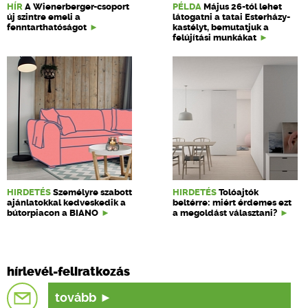
HÍR
A Wienerberger-csoport
PÉLDA
Május 26-tól lehet
új szintre emeli a
látogatni a tatai Esterházy-
fenntarthatóságot
kastélyt, bemutatjuk a
felújítási munkákat
HIRDETÉS
Személyre szabott
HIRDETÉS
Tolóajtók
ajánlatokkal kedveskedik a
beltérre: miért érdemes ezt
bútorpiacon a BIANO
a megoldást választani?
hírlevél-feliratkozás
tovább