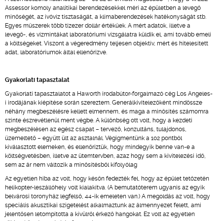
Assessor komoly analitikai berendezésekkel méri az épületben a levegő
minőségét, az ivóvíz tisztaságát, a klímaberendezések hatékonyságát stb.
Egyes műszerek több tízezer dollár értékűek. A mért adatok, illetve a
levegő-, és vízmintákat laboratóriumi vizsgálatra küldik el, ami tovább emeli
a költségeket. Viszont a végeredmény teljesen objektív, mért és hitelesített
adat, laboratóriumok által ellenőrizve.
Gyakorlati tapasztalat
Gyakorlati tapasztalatot a Haworth irodabútor-forgalmazó cég Los Angeles-
i irodájának kiépítése során szereztem. Generálkivitelezőként mindössze
néhány megbeszélésre kellett elmennem, és maga a minősítés számomra
szinte észrevétlenül ment végbe. A különbség ott volt, hogy a kezdeti
megbeszélésen az egész csapat – tervező, konzultáns, tulajdonos,
üzemeltető – együtt ült az asztalnál. Végigmentünk a 102 pontból
kiválasztott elemeken, és ellenőriztük, hogy mindegyik benne van-e a
költségvetésben, illetve az ütemtervben, azaz hogy sem a kivitelezési idő,
sem az ár nem változik a minősítésből kifolyólag
Az egyetlen hiba az volt, hogy későn fedezték fel, hogy az épület tetőzetén
helikopter-leszállóhely volt kialakítva. (A bemutatóterem ugyanis az egyik
belvárosi toronyház legfelső, 44-ik emeleten van.) A megoldás az volt, hogy
speciális akusztikai szigetelést alkalmaztunk az álmennyezet felett, ami
jelentősen letompította a kívülről érkező hangokat. Ez volt az egyetlen