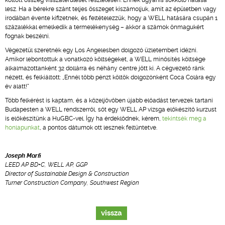
költött összeg visszatérülését részletesen. Ennek ugyanis sokkoló hatása
lesz. Ha a bérekre szánt teljes összeget kiszámoljuk, amit az épületben vagy
irodában évente kifizetnek, és feltételezzük, hogy a WELL hatására csupán 1
százalékkal emelkedik a termelékenység – akkor a számok önmagukért
fognak beszélni.
Végezetül szeretnék egy Los Angelesben dolgozó üzletembert idézni.
Amikor lebontottuk a vonatkozó költségeket, a WELL minősítés költsége
alkalmazottanként 32 dollárra és néhány centre jött ki. A cégvezető ránk
nézett, és felkiáltott: „Ennél több pénzt költök dolgozónként Coca Colára egy
év alatt!"
Több felkérést is kaptam, és a közeljövőben újabb előadást tervezek tartani
Budapesten a WELL rendszerről, sőt egy WELL AP vizsga előkészítő kurzust
is előkészítünk a HuGBC-vel. Így ha érdeklődnek, kérem,
tekintsék meg a
honlapunkat
, a pontos dátumok ott lesznek feltüntetve.
Joseph Marfi
LEED AP BD+C, WELL AP, GGP
Director of Sustainable Design & Construction
Turner Construction Company, Southwest Region
vissza