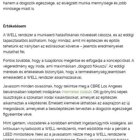
hanem a dolgozók egészsége, az elvégzett munka mennyisége és jobb
minősége miatt is.
Értékelésem
A WELL rendszer a munkaerő hatásfokának növelését célozza, es az eddigi
tapasztalatból állíthatom, hogy mindaz, amit mi építészek és építők
tehetünk ez irányban az előírásokat követve – jelentős eredményeket
mutathat fel.
Fontos továbbá, hogy a tulajdonos megértse es elfogadja a koncepciókat. A
végeredmény egy iroda, ami maximálisan „dolgozó fókuszú". Az eddigi
mérések és értékelések bizonyítják, hogy a termelékenység jelentősen
emelkedett a WELL rendszer alkalmazásával.
Javaslom minden olvasónak, hogy tekintse meg a CBRE Los Angeles
belvárosában kiépített irodájának
internetes oldalát
. Ott gyönyörű képek
illusztrálják a szokatlan irodai kialakításokat, amelyet az építészek
alkalmaztak a kiépítésnél. Emellett kiemelve láthatóak az alaprajzon az új
megoldások, amelyeket a belsőépítészek terveztek a dolgozok egészséget
figyelembe véve.
Mint ígértem, visszatérek a korábban említett ingatlanügynök kollégára, aki
kritikusan nyilatkozott a WELL rendszerről, mert elköltötte már a pénzét a
LEED minősítésre. Neki az a javaslatom: nézze meg a WELL rendszerre