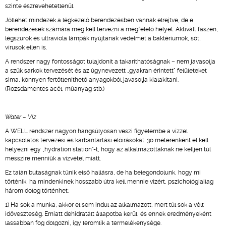
szinte észrevehetetlenül.
Jóllehet mindezek a légkezelő berendezésben vannak elrejtve, de e
berendezések számára meg kell tervezni a megfelelő helyet. Aktivált faszén,
légszurok és ultraviola lámpák nyújtanak védelmet a baktériumok, sőt,
vírusok ellen is.
A rendszer nagy fontosságot tulajdonít a takaríthatóságnak – nem javasolja
a szűk sarkok tervezését és az úgynevezett „gyakran érintett" felületeket
sima, könnyen fertőtleníthető anyagokból javasolja kialakítani.
(Rozsdamentes acél, műanyag stb.)
Water – Víz
A WELL rendszer nagyon hangsúlyosan veszi figyelembe a vízzel
kapcsolatos tervezési és karbantartási előírásokat. 30 méterenként el kell
helyezni egy „hydration station"-t, hogy az alkalmazottaknak ne kelljen túl
messzire menniük a vízvétel miatt.
Ez talán butaságnak tűnik első hallásra, de ha belegondolunk, hogy mi
történik, ha mindenkinek hosszabb útra kell mennie vízért, pszichológiailag
három dolog történhet:
1) Ha sok a munka, akkor el sem indul az alkalmazott, mert túl sok a vélt
időveszteség. Emiatt dehidratált állapotba kerül, és ennek eredményeként
lassabban fog dolgozni, így leromlik a termelékenysége.