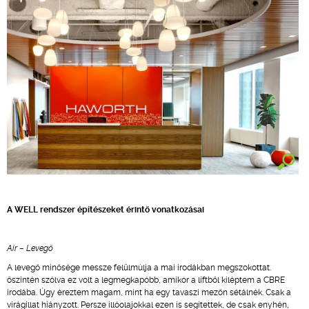
A WELL rendszer építészeket érintő vonatkozásai
Air – Levegő
A levegő minősége messze felülmúlja a mai irodákban megszokottat.
őszintén szólva ez volt a legmegkapóbb, amikor a liftből kiléptem a CBRE
irodába. Úgy éreztem magam, mint ha egy tavaszi mezőn sétálnék. Csak a
virágillat hiányzott. Persze illóolajokkal ezen is segítettek, de csak enyhén,