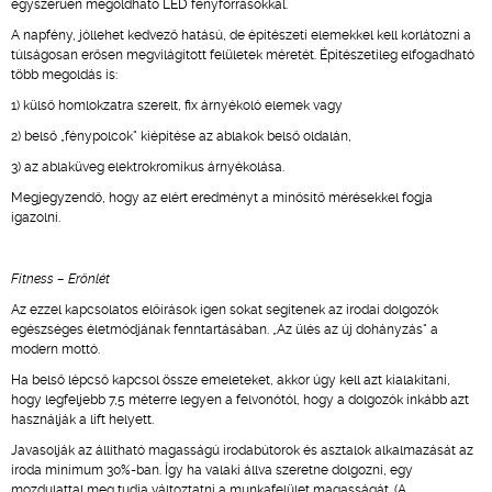
egyszerűen megoldható LED fényforrásokkal.
A napfény, jóllehet kedvező hatású, de építészeti elemekkel kell korlátozni a
túlságosan erősen megvilágított felületek méretét. Építészetileg elfogadható
több megoldás is:
1) külső homlokzatra szerelt, fix árnyékoló elemek vagy
2) belső „fénypolcok" kiépítése az ablakok belső oldalán,
3) az ablaküveg elektrokromikus árnyékolása.
Megjegyzendő, hogy az elért eredményt a minősítő mérésekkel fogja
igazolni.
Fitness – Erőnlét
Az ezzel kapcsolatos előírások igen sokat segítenek az irodai dolgozók
egészséges életmódjának fenntartásában. „Az ülés az új dohányzás" a
modern mottó.
Ha belső lépcső kapcsol össze emeleteket, akkor úgy kell azt kialakítani,
hogy legfeljebb 7,5 méterre legyen a felvonótól, hogy a dolgozók inkább azt
használják a lift helyett.
Javasolják az állítható magasságú irodabútorok és asztalok alkalmazását az
iroda minimum 30%-ban. Így ha valaki állva szeretne dolgozni, egy
mozdulattal meg tudja változtatni a munkafelület magasságát. (A