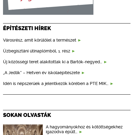
ÉPÍTÉSZETI HÍREK
Városrész, amit körülölel a természet
Üzbegisztáni útinaplómból, 1. rész
Új közösségi teret alakítottak ki a Bartók-negyed…
„A Jedlik” – Hetven év iskolaépítészete
Idén is népszerűek a jelentkezők körében a PTE MIK…
SOKAN OLVASTÁK
A hagyományokhoz és kötöttségekhez
igazodva épült…