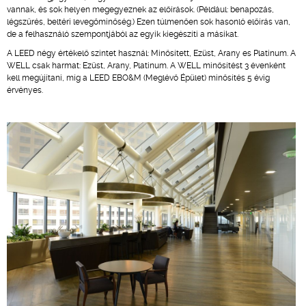
vannak, és sok helyen megegyeznek az előírások. (Például: benapozás,
légszűrés, beltéri levegőminőség.) Ezen túlmenően sok hasonló előírás van,
de a felhasználó szempontjából az egyik kiegészíti a másikat.
A LEED négy értékelő szintet használ: Minősített, Ezüst, Arany es Platinum. A
WELL csak harmat: Ezüst, Arany, Platinum. A WELL minősítést 3 évenként
kell megújítani, míg a LEED EBO&M (Meglévő Épület) minősítés 5 évig
érvényes.