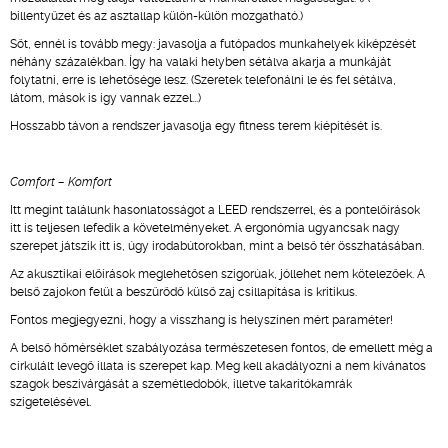
billentyűzet és az asztallap külön-külön mozgatható.)
Sőt, ennél is tovább megy: javasolja a futópados munkahelyek kiképzését
néhány százalékban. Így ha valaki helyben sétálva akarja a munkáját
folytatni, erre is lehetősége lesz. (Szeretek telefonálni le és fel sétálva,
látom, mások is így vannak ezzel...)
Hosszabb távon a rendszer javasolja egy fitness terem kiépítését is.
Comfort – Komfort
Itt megint találunk hasonlatosságot a LEED rendszerrel, és a pontelőírások
itt is teljesen lefedik a követelményeket. A ergonómia ugyancsak nagy
szerepet játszik itt is, úgy irodabútorokban, mint a belső tér összhatásában.
Az akusztikai előírások meglehetősen szigorúak, jóllehet nem kötelezőek. A
belső zajokon felül a beszűrődő külső zaj csillapítása is kritikus.
Fontos megjegyezni, hogy a visszhang is helyszínen mért paraméter!
A belső hőmérséklet szabályozása természetesen fontos, de emellett még a
cirkulált levegő illata is szerepet kap. Meg kell akadályozni a nem kívánatos
szagok beszivárgását a szemétledobók, illetve takarítókamrák
szigetelésével.