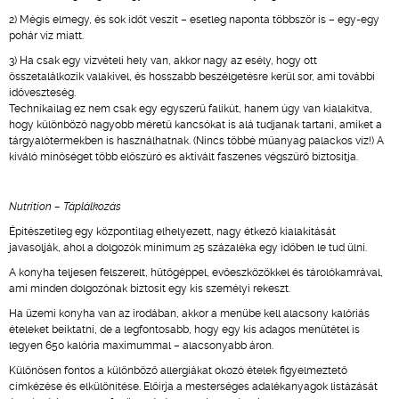
2) Mégis elmegy, és sok időt veszít – esetleg naponta többször is – egy-egy
pohár víz miatt.
3) Ha csak egy vízvételi hely van, akkor nagy az esély, hogy ott
összetalálkozik valakivel, és hosszabb beszélgetésre kerül sor, ami további
időveszteség.
Technikailag ez nem csak egy egyszerű falikút, hanem úgy van kialakítva,
hogy különböző nagyobb méretű kancsókat is alá tudjanak tartani, amiket a
tárgyalótermekben is használhatnak. (Nincs többé műanyag palackos víz!) A
kiváló minőséget több előszúró es aktivált faszenes végszűrő biztosítja.
Nutrition – Táplálkozás
Építészetileg egy központilag elhelyezett, nagy étkező kialakítását
javasolják, ahol a dolgozók minimum 25 százaléka egy időben le tud ülni.
A konyha teljesen felszerelt, hűtőgéppel, evőeszközökkel és tárolókamrával,
ami minden dolgozónak biztosít egy kis személyi rekeszt.
Ha üzemi konyha van az irodában, akkor a menübe kell alacsony kalóriás
ételeket beiktatni, de a legfontosabb, hogy egy kis adagos menütétel is
legyen 650 kalória maximummal – alacsonyabb áron.
Különösen fontos a különböző allergiákat okozó ételek figyelmeztető
címkézése és elkülönítése. Előírja a mesterséges adalékanyagok listázását