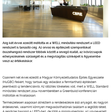
Alig két évvel ezelőtt indította el a WELL minősítési rendszert a LEED
rendszert is tanúsító cég. Az orvosi és építészeti szempontokat
összehangoló rendszer többek között a levegő illatát, az ívóvízcsapok
elhelyezésének sűrűségét és a megvilágítás színképét is figyelembe
veszi az értékeléskor.
Csaknem két évvel ezelőtt a Magyar Környezettudatos Építés Egyesülete
(HuGBC) felkért, hogy tartsak egy előadást a fenntartható építésben
jelentkező új tendenciákról. Az időzítés tökéletes volt, mert a WELL Standard
minősítési rendszert 2014 novemberében a Greenbuild konferencián
indították el hivatalosan.
Természetesen alaposan átnéztem a rendelkezésre álló anyagot, és nagyon
érdekesnek, valamint könnyen megvalósíthatónak találtam a legtöbb tételt.
A rendszer hasonló a LEED-hez, de több a minimumelőírás, az úgynevezett