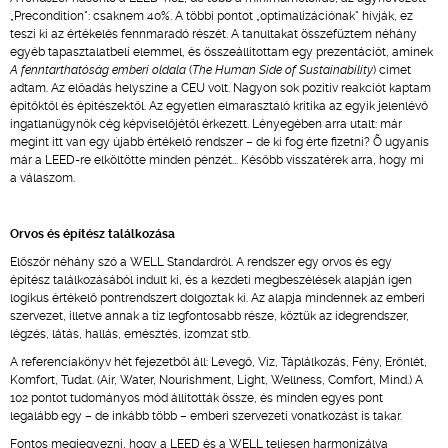
„Precondition": csaknem 40%. A többi pontot „optimalizációnak" hívják, ez
teszi ki az értékelés fennmaradó részét. A tanultakat összefűztem néhány
egyéb tapasztalatbeli elemmel, és összeállítottam egy prezentációt, aminek
A fenntarthatóság emberi oldala
(
The Human Side of Sustainability
) címet
adtam. Az előadás helyszíne a CEU volt. Nagyon sok pozitív reakciót kaptam
építőktől és építészektől. Az egyetlen elmarasztaló kritika az egyik jelenlévő
ingatlanügynök cég képviselőjétől érkezett. Lényegében arra utalt: már
megint itt van egy újabb értékelő rendszer – de ki fog érte fizetni? Õ ugyanis
már a LEED-re elköltötte minden pénzét... Később visszatérek arra, hogy mi
a válaszom.
Orvos és építész találkozása
Először néhány szó a WELL Standardról. A rendszer egy orvos és egy
építész találkozásából indult ki, és a kezdeti megbeszélések alapján igen
logikus értékelő pontrendszert dolgoztak ki. Az alapja mindennek az emberi
szervezet, illetve annak a tíz legfontosabb része, köztük az idegrendszer,
légzés, látás, hallás, emésztés, izomzat stb.
A referenciakönyv hét fejezetből áll: Levegő, Víz, Táplálkozás, Fény, Erőnlét,
Komfort, Tudat. (Air, Water, Nourishment, Light, Wellness, Comfort, Mind.) A
102 pontot tudományos mód állították össze, és minden egyes pont
legalább egy – de inkább több – emberi szervezeti vonatkozást is takar.
Fontos megjegyezni, hogy a LEED és a WELL teljesen harmonizálva