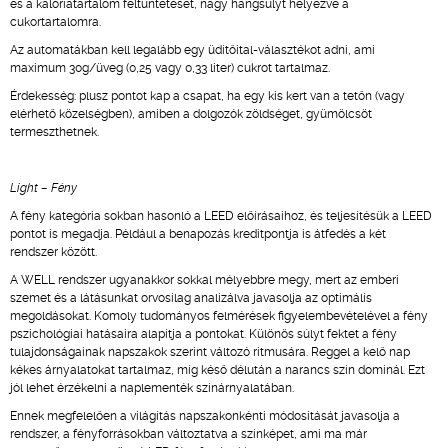
és a kalóriatartalom feltüntetését, nagy hangsúlyt helyezve a
cukortartalomra.
Az automatákban kell legalább egy üdítőital-választékot adni, ami
maximum 30g/üveg (0,25 vagy 0,33 liter) cukrot tartalmaz.
Érdekesség: plusz pontot kap a csapat, ha egy kis kert van a tetőn (vagy
elérhető közelségben), amiben a dolgozók zöldséget, gyümölcsöt
termeszthetnek.
Light – Fény
A fény kategória sokban hasonló a LEED előírásaihoz, és teljesítésük a LEED
pontot is megadja. Például a benapozás kreditpontja is átfedés a két
rendszer között.
A WELL rendszer ugyanakkor sokkal mélyebbre megy, mert az emberi
szemet és a látásunkat orvosilag analizálva javasolja az optimális
megoldásokat. Komoly tudományos felmérések figyelembevételével a fény
pszichológiai hatásaira alapítja a pontokat. Különös súlyt fektet a fény
tulajdonságainak napszakok szerint változó ritmusára. Reggel a kelő nap
kékes árnyalatokat tartalmaz, míg késő délután a narancs szín dominál. Ezt
jól lehet érzékelni a naplementék színárnyalatában.
Ennek megfelelően a világítás napszakonkénti módosítását javasolja a
rendszer, a fényforrásokban változtatva a színképet, ami ma már