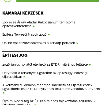
KAMARAI KÉPZÉSEK
100 éves Árkay Aladár Rákócziánum temploma
építészkonferencia
Építész Tervezői Napok 2026
Online építésztovábbképzés a Tervlap portálon
ÉPÍTÉSI JOG
2026. június 30-ától elérhető az ÉTDR nyilvános felülete
Helyreállt a törvényes ügyfélkör az építésügyi hatósági
eljárásokban
A kormany.hu oldalon már megismerhető az Eljárási kódex
ügyfélkörre és az ÉTDR nyilvános felületére vonatkozó tervezet
Újra működni fog az ÉTDR általános tájékoztatási felülete? -
Frissítve: 2026.06.15.