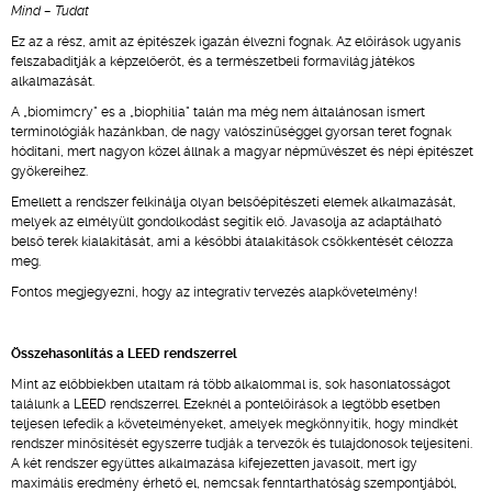
Mind – Tudat
Ez az a rész, amit az építészek igazán élvezni fognak. Az előírások ugyanis
felszabadítják a képzelőerőt, és a természetbeli formavilág játékos
alkalmazását.
A „biomimcry" es a „biophilia" talán ma még nem általánosan ismert
terminológiák hazánkban, de nagy valószínűséggel gyorsan teret fognak
hódítani, mert nagyon közel állnak a magyar népművészet és népi építészet
gyökereihez.
Emellett a rendszer felkínálja olyan belsőépítészeti elemek alkalmazását,
melyek az elmélyült gondolkodást segítik elő. Javasolja az adaptálható
belső terek kialakítását, ami a későbbi átalakítások csökkentését célozza
meg.
Fontos megjegyezni, hogy az integratív tervezés alapkövetelmény!
Összehasonlítás a LEED rendszerrel
Mint az előbbiekben utaltam rá több alkalommal is, sok hasonlatosságot
találunk a LEED rendszerrel. Ezeknél a pontelőírások a legtöbb esetben
teljesen lefedik a követelményeket, amelyek megkönnyítik, hogy mindkét
rendszer minősítését egyszerre tudják a tervezők és tulajdonosok teljesíteni.
A két rendszer együttes alkalmazása kifejezetten javasolt, mert így
maximális eredmény érhető el, nemcsak fenntarthatóság szempontjából,