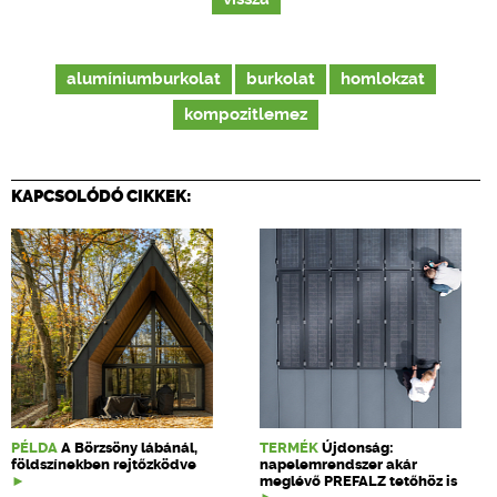
alumíniumburkolat
burkolat
homlokzat
kompozitlemez
KAPCSOLÓDÓ CIKKEK:
PÉLDA
A Börzsöny lábánál,
TERMÉK
Újdonság:
földszínekben rejtőzködve
napelemrendszer akár
meglévő PREFALZ tetőhöz is