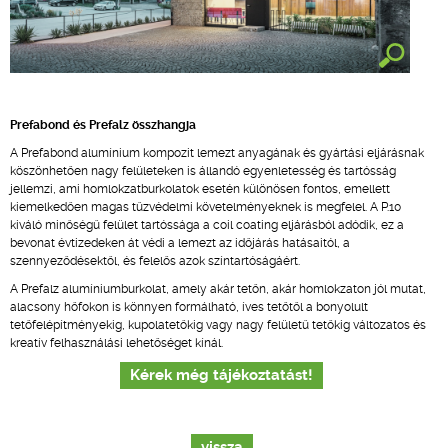
Prefabond és Prefalz összhangja
A Prefabond alumínium kompozit lemezt anyagának és gyártási eljárásnak
köszönhetően nagy felületeken is állandó egyenletesség és tartósság
jellemzi, ami homlokzatburkolatok esetén különösen fontos, emellett
kiemelkedően magas tűzvédelmi követelményeknek is megfelel. A P.10
kiváló minőségű felület tartóssága a coil coating eljárásból adódik, ez a
bevonat évtizedeken át védi a lemezt az időjárás hatásaitól, a
szennyeződésektől, és felelős azok színtartóságáért.
A Prefalz alumíniumburkolat, amely akár tetőn, akár homlokzaton jól mutat,
alacsony hőfokon is könnyen formálható, íves tetőtől a bonyolult
tetőfelépítményekig, kupolatetőkig vagy nagy felületű tetőkig változatos és
kreatív felhasználási lehetőséget kínál.
Kérek még tájékoztatást!
vissza