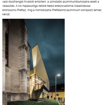
való összhangot hivatott erősíteni, a színstabil alumíniumburkolatra esett a
választás. A kis hajlásszögű tetőre belső ereszcsatorna-kialakítással
bronzszínű Prefalz, míg a homlokzatra Prefabond alumínium kompozit lemez
került.