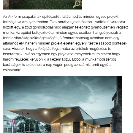
Az Arkform csapatának építészetét, látásmódját minden egyes projekt
formálja valamilyen módon. Ezek sorában jelentősebb, „radikális” változást
hozott egy, a zöld gondolkodásmód alapján felépített gyártóüzemen végzett
munka. Az épület befejezte óta minden egyes esetben hangsúlyozzák a
fenntarthatóság szükségességét. „A fenntarthatóság azonban nem egy
általános elv, hanem minden projekt esetén egyéni, testre szabott döntések
sora. Hisszük, hogy a felújítás fogalmába az értékek megőrzése is
beletartozik. Inkább egyetlen egy projektbe mélyedek el, mintsem hogy
három felületes kerüljön ki a kezem közül. Ebből a munkamódszerből
barátságok is születnek; a nap végén pedig az számít, amit együtt
csináltunk.”