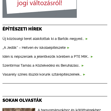
ÉPÍTÉSZETI HÍREK
Új közösségi teret alakítottak ki a Bartók-negyed…
„A Jedlik” – Hetven év iskolaépítészete
Idén is népszerűek a jelentkezők körében a PTE MIK…
Szentirmai Tamás a Közlekedési és Beruházási…
Vasarely színes illúziói korunk sztárépítészeinek…
SOKAN OLVASTÁK
A hagyományokhoz és kötöttségekhez