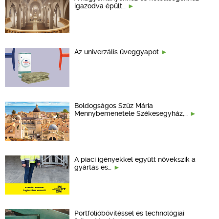
igazodva épült…
Az univerzális üveggyapot
Boldogságos Szűz Mária
Mennybemenetele Székesegyház,…
A piaci igényekkel együtt növekszik a
gyártás és…
Portfólióbővítéssel és technológiai