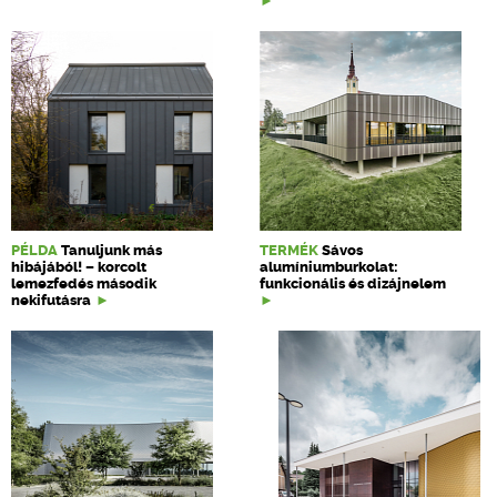
PÉLDA
Tanuljunk más
TERMÉK
Sávos
hibájából! – korcolt
alumíniumburkolat:
lemezfedés második
funkcionális és dizájnelem
nekifutásra