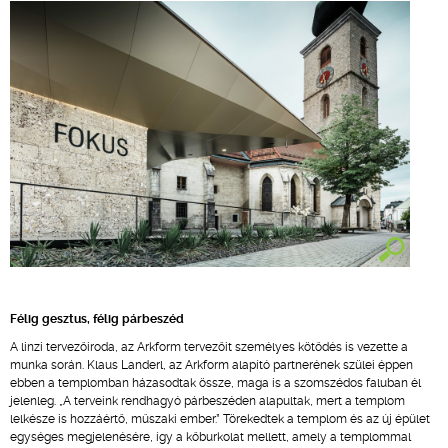
Félig gesztus, félig párbeszéd
A linzi tervezőiroda, az Arkform tervezőit személyes kötődés is vezette a
munka során. Klaus Landerl, az Arkform alapító partnerének szülei éppen
ebben a templomban házasodtak össze, maga is a szomszédos faluban él
jelenleg. „A terveink rendhagyó párbeszéden alapultak, mert a templom
lelkésze is hozzáértő, műszaki ember.” Törekedtek a templom és az új épület
egységes megjelenésére, így a kőburkolat mellett, amely a templommal