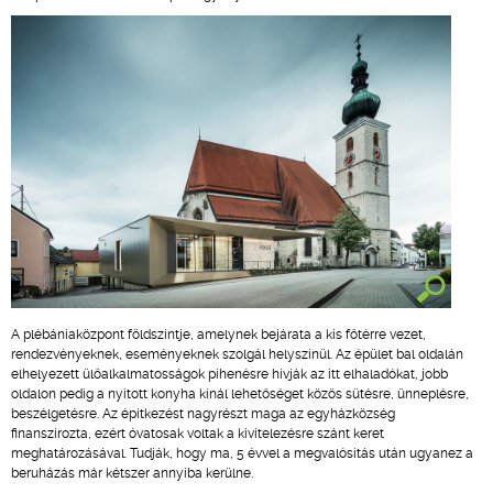
A plébániaközpont földszintje, amelynek bejárata a kis főtérre vezet,
rendezvényeknek, eseményeknek szolgál helyszínül. Az épület bal oldalán
elhelyezett ülőalkalmatosságok pihenésre hívják az itt elhaladókat, jobb
oldalon pedig a nyitott konyha kínál lehetőséget közös sütésre, ünneplésre,
beszélgetésre. Az építkezést nagyrészt maga az egyházközség
finanszírozta, ezért óvatosak voltak a kivitelezésre szánt keret
meghatározásával. Tudják, hogy ma, 5 évvel a megvalósítás után ugyanez a
beruházás már kétszer annyiba kerülne.