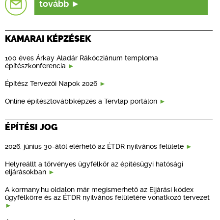
tovább
KAMARAI KÉPZÉSEK
100 éves Árkay Aladár Rákócziánum temploma
építészkonferencia
Építész Tervezői Napok 2026
Online építésztovábbképzés a Tervlap portálon
ÉPÍTÉSI JOG
2026. június 30-ától elérhető az ÉTDR nyilvános felülete
Helyreállt a törvényes ügyfélkör az építésügyi hatósági
eljárásokban
A kormany.hu oldalon már megismerhető az Eljárási kódex
ügyfélkörre és az ÉTDR nyilvános felületére vonatkozó tervezet