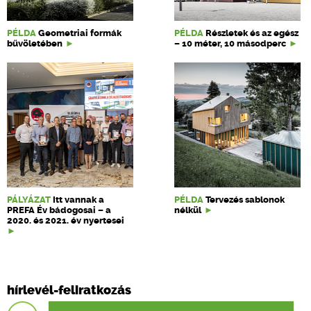
PÉLDA
Geometriai formák
PÉLDA
Részletek és az egész
bűvöletében
– 10 méter, 10 másodperc
PÁLYÁZAT
Itt vannak a
PÉLDA
Tervezés sablonok
PREFA Év bádogosai – a
nélkül
2020. és 2021. év nyertesei
hírlevél-feliratkozás