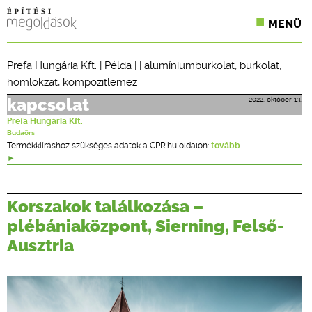
MENÜ
KONFERENCIÁK
Prefa Hungária Kft.
|
Példa
| |
alumíniumburkolat
,
burkolat
,
homlokzat
,
kompozitlemez
SZAKLAPOK
2022. október 13.
kapcsolat
CPR TERMÉKKIÍRÁS
Prefa Hungária Kft.
Budaörs
ÉPÍTÉSI JOG
Termékkiíráshoz szükséges adatok a CPR.hu oldalon:
tovább
ONLINE KÉPZÉSEK
Korszakok találkozása –
TERVEZÉSI SEGÉDLETEK
plébániaközpont, Sierning, Felső-
Ausztria