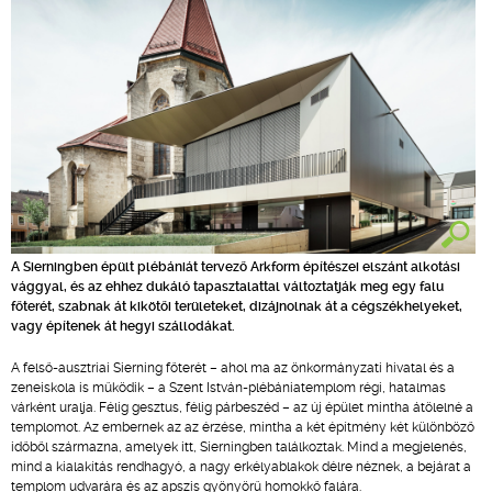
A Sierningben épült plébániát tervező Arkform építészei elszánt alkotási
vággyal, és az ehhez dukáló tapasztalattal változtatják meg egy falu
főterét, szabnak át kikötői területeket, dizájnolnak át a cégszékhelyeket,
vagy építenek át hegyi szállodákat.
A felső-ausztriai Sierning főterét – ahol ma az önkormányzati hivatal és a
zeneiskola is működik – a Szent István-plébániatemplom régi, hatalmas
várként uralja. Félig gesztus, félig párbeszéd – az új épület mintha átölelné a
templomot. Az embernek az az érzése, mintha a két építmény két különböző
időből származna, amelyek itt, Sierningben találkoztak. Mind a megjelenés,
mind a kialakítás rendhagyó, a nagy erkélyablakok délre néznek, a bejárat a
templom udvarára és az apszis gyönyörű homokkő falára.