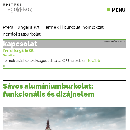
MENÜ
KONFERENCIÁK
Prefa Hungária Kft.
|
Termék
| |
burkolat
,
homlokzat
,
homlokzatburkolat
SZAKLAPOK
2024. március 12.
kapcsolat
CPR TERMÉKKIÍRÁS
Prefa Hungária Kft.
Budaörs
ÉPÍTÉSI JOG
Termékkiíráshoz szükséges adatok a CPR.hu oldalon:
tovább
ONLINE KÉPZÉSEK
Sávos alumíniumburkolat:
TERVEZÉSI SEGÉDLETEK
funkcionális és dizájnelem