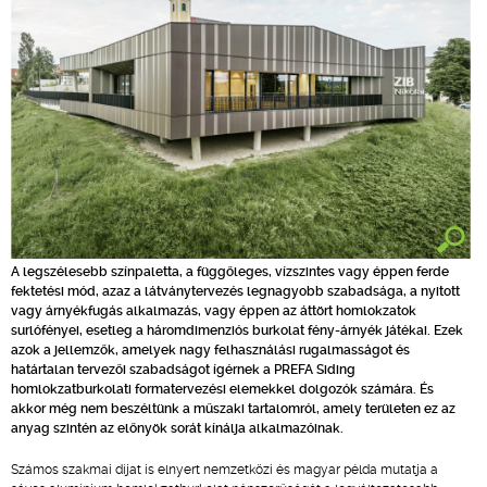
A legszélesebb színpaletta, a függőleges, vízszintes vagy éppen ferde
fektetési mód, azaz a látványtervezés legnagyobb szabadsága, a nyitott
vagy árnyékfugás alkalmazás, vagy éppen az áttört homlokzatok
surlófényei, esetleg a háromdimenziós burkolat fény-árnyék játékai. Ezek
azok a jellemzők, amelyek nagy felhasználási rugalmasságot és
határtalan tervezői szabadságot ígérnek a PREFA Siding
homlokzatburkolati formatervezési elemekkel dolgozók számára. És
akkor még nem beszéltünk a műszaki tartalomról, amely területen ez az
anyag szintén az előnyök sorát kínálja alkalmazóinak.
Számos szakmai díjat is elnyert nemzetközi és magyar példa mutatja a