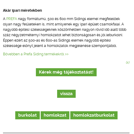
Akár ipari méretekben
A
PREFA
nagy formátumú, 500 és 600 mm Sidings elemei megfelelőek
olyan nagy felületeken is, mint amilyenek egy ipari épület csarnokfalai. A
nagyobb építési szélességeknek köszönhetően nagyon rövid idő alatt több
száz négyzetméternyi homlokzatot lehet biztonságosan és jól leburkolni.
Éppen ezért az 500-as és 600-as Sidings elemek nagyobb építési
szélessége előnyt jelent a homlokzatok megjelenése szempontjából.
Bővebben a Prefa Siding termékekről >>
(x)
Kérek még tájékoztatást!
vissza
burkolat
homlokzat
homlokzatburkolat