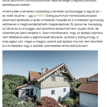
sávos alumínium homlokzatburkolat népszerűségét a legváltozatosabb
épülettípusok esetén.
Amennyiben a tervezési szabadság a tervezési pontossággal is együtt jár –
és miért ne járna –, úgy a
PREFA
Siding alumínium homlokzatburkolatot
alkalmazó építészek a kevés kivitelezési hulladék és a kivitelezési gyorsaság
kettősével is megörvendeztethetik megrendelőiket. És lássuk be: manapság
az idővel és az anyaggal való takarékos bánásmód nem csupán divat, de
kőkeményen pénz kérdése is. Talán mondhatnánk, hogy az építész számára
nem feltétlenül ezek a legfontosabb tényezők, azokból a Siding amúgy is
kínál egész sort, mégis a magára valamit adó építész ma már nem tekinthet
el a kivitelezést vagy a későbbi üzemeltetést érintő előnytől sem.