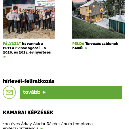
PÁLYÁZAT
Itt vannak a
PÉLDA
Tervezés sablonok
PREFA Év bádogosai – a
nélkül
2020. és 2021. év nyertesei
hírlevél-feliratkozás
tovább
KAMARAI KÉPZÉSEK
100 éves Árkay Aladár Rákócziánum temploma
építészkonferencia