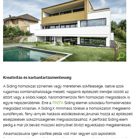
Kreativitás és karbantartásmentesség
A Siding homlokzat színeinek vagy méretének sokfélesége, illetve azok
rugalmas kombinálhatósága mellett, napjaink építészeti trendjei között az
áttört vagy a síkból kilépő, háromdimenziós fém homlokzati megoldások is
egyre népszerűbbnek. Erre a
PREFA
Siding elemei sokoldalú formatervezési
megoldást kínálnak. A Siding.X minimális törései a homlokzaton megjelenő
surlófények, fény-árnyék hatások előidézésével járulnak hozzá az építészeti
elképzelések sokszínűségének megvalósításához. A perforált Siding elem
pedig a már jól bevált műszaki előnyöket ötvözi egyedülálló megjelenéssel.
Alkalmazásukra igen sokféle példa volt már: legyen szó lapostetők