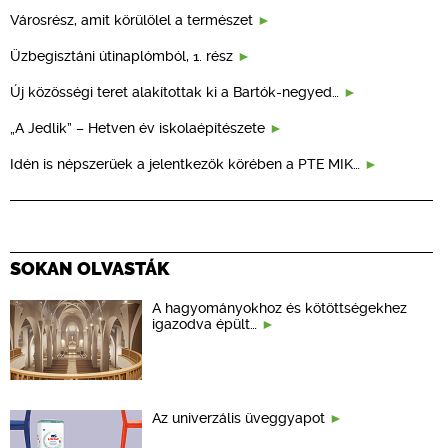
Városrész, amit körülölel a természet
Üzbegisztáni útinaplómból, 1. rész
Új közösségi teret alakítottak ki a Bartók-negyed…
„A Jedlik” – Hetven év iskolaépítészete
Idén is népszerűek a jelentkezők körében a PTE MIK…
SOKAN OLVASTÁK
A hagyományokhoz és kötöttségekhez
igazodva épült…
Az univerzális üveggyapot