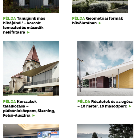
PÉLDA
Tanuljunk más
PÉLDA
Geometriai formák
hibájából! – korcolt
bűvöletében
lemezfedés második
nekifutásra
PÉLDA
Korszakok
PÉLDA
Részletek és az egész
találkozása –
– 10 méter, 10 másodperc
plébániaközpont, Sierning,
Felső-Ausztria