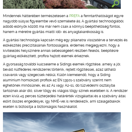
Mindennek hátterében természetesen a
PREFA
a fenntarthatóságot egyre
nagyobb súllyal figyelembe vevő szemlélete áll. A gyártási technológiából
adódó előnyök között ma már nem csak a könnyű beépíthetőség fontos,
hanem a méretre gyártás miatti idő- és anyagtakarékosság is.
A gyártási technológia kapcsán még egy pillanatra visszatérve a tervezés és
előkészítés precizitásának fontosságára, érdemes megjegyezni, hogy a
kivitelezés helyszínére annak sebességéért részben felelős, beépítésre
gyárilag előkészített, profilra hajtott elemek érkeznek.
A gyorsaság további kulcseleme a Sidings elemek rögzítése, amely a jól
bevált nútféderes rendszerrel történik, rejtett rögzítéssel, azaz látható
csavarok vagy szegecsek nélkül. Külön kiemelendő, hogy a Siding
alumínium homlokzati profilok az EN 13501-1 szabvány szerint nem
éghetőnek minősülnek, és az A1 vagy A2-s1, d0 tűzvédelmi osztályba
tartoznak akár dió, silver tölgy és világos tölgy színek esetében is. A rendszer
ezen kívül 45 perces tűzterjedési határérték vizsgálattal és a szabvány által
előírt összes engedéllyel, így NMÉ-vel is rendelkezik, ami szalagablakok
esetén is biztosítja a biztonságos használatot.