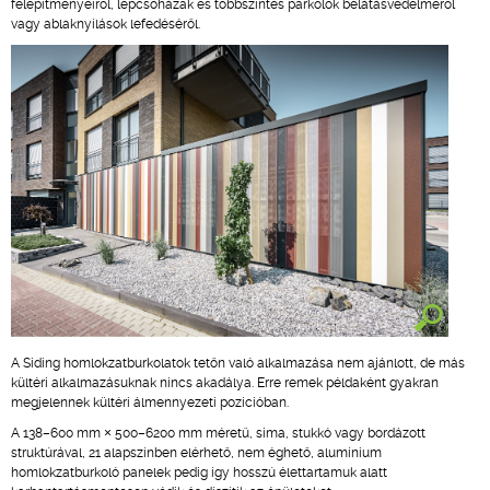
felépítményeiről, lépcsőházak és többszintes parkolók belátásvédelméről
vagy ablaknyílások lefedéséről.
A Siding homlokzatburkolatok tetőn való alkalmazása nem ajánlott, de más
kültéri alkalmazásuknak nincs akadálya. Erre remek példaként gyakran
megjelennek kültéri álmennyezeti pozícióban.
A 138–600 mm × 500–6200 mm méretű, sima, stukkó vagy bordázott
struktúrával, 21 alapszínben elérhető, nem éghető, alumínium
homlokzatburkoló panelek pedig így hosszú élettartamuk alatt