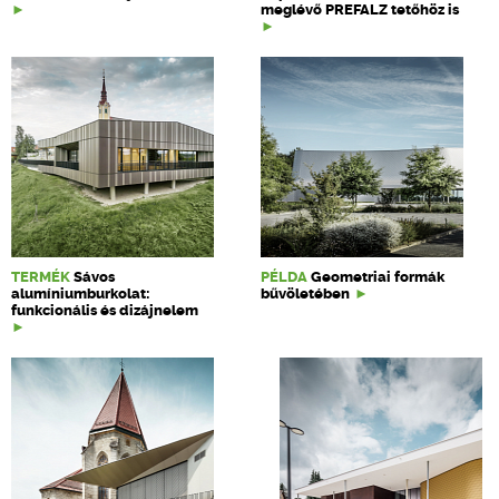
meglévő PREFALZ tetőhöz is
TERMÉK
Sávos
PÉLDA
Geometriai formák
alumíniumburkolat:
bűvöletében
funkcionális és dizájnelem