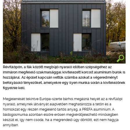
Révfülöpön, a fák között megbújó nyaraló időtlen szépségéhez az
immáron megfelelő szakmaisággal kivitelezett korcolt alumínium burok is
hozzájárul. Az épület kapcsán vettük számba azokat a végeredményt
befolyásoló tényezőket, amelyekre egy ilyen munka során a kivitelezőnek
figyelnie kell.
Megjelenését tekintve Európa-szerte bárhol megállná helyét az a révfülöpi
nyaraló, amelynek látványát alapvetően meghatározza a tetőn és a
homlokzat egy részén megjelenő tartós anyag, a PREFA alumínium. A
bádogosmunka azonban elsőre erősen megkérdőjelezhető minőségben
készült el, így nem csoda, ha a megrendelő úgy döntött, ezt nem hagyja
annyiban.