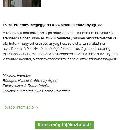
És mit érdemes megjegyezni a sokoldalú Prefalz anyagról?
A tetőn és a homlokzaton is jól mutató Prefalz alumínium burkolat 19
standard színben, sima és stukkó felülettel, minden rendszertartozékkal
elérhető. A nagy teherbírású anyag hosszú élettartama alatt nem
rozsdásodik. A P.10 kiváló minőségű felülettartóssága a coil coating
eljárásból adódik, ez a bevonat évtizedeken át védi a lemezt az időjárás
viszontagságaitól, a szennyeződésektől és felel azok színtartósságáért.
Nyaraló, Révfülöp
Bádogos kivitelező: Főczény Árpád
Építész tervező: Braun Orsolya
Tervezői művezetés: Hild Csorba Bernadett
További információ >>
Kérek még tájékoztatást!