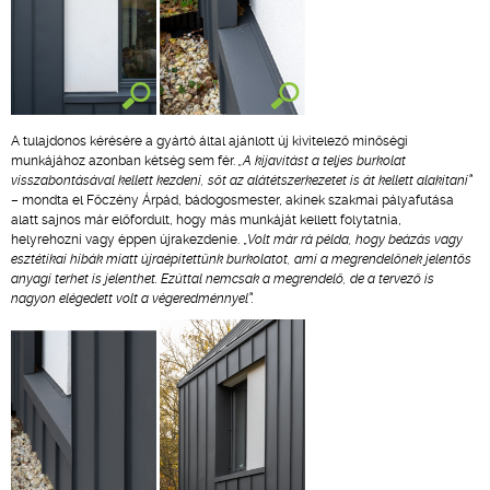
A tulajdonos kérésére a gyártó által ajánlott új kivitelező minőségi
munkájához azonban kétség sem fér.
„A kijavítást a teljes burkolat
visszabontásával kellett kezdeni, sőt az alátétszerkezetet is át kellett alakítani”
– mondta el Főczény Árpád, bádogosmester, akinek szakmai pályafutása
alatt sajnos már előfordult, hogy más munkáját kellett folytatnia,
helyrehozni vagy éppen újrakezdenie. „
Volt már rá példa, hogy beázás vagy
esztétikai hibák miatt újraépítettünk burkolatot, ami a megrendelőnek jelentős
anyagi terhet is jelenthet. Ezúttal nemcsak a megrendelő, de a tervező is
nagyon elégedett volt a végeredménnyel”.