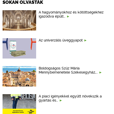
SOKAN OLVASTÁK
A hagyományokhoz és kötöttségekhez
igazodva épült…
Az univerzális üveggyapot
Boldogságos Szűz Mária
Mennybemenetele Székesegyház,…
A piaci igényekkel együtt növekszik a
gyártás és…