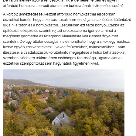
De vajon melyek azok a tényezők, amikre kiemelten érdemes figyelni
átforduló homlokzat korcolt alumínium burkolatának kivitelezése során?
A korcolt lemezfedéssel készült átforduló homlokzatnál elsősorban
esztétikai kérdés, hogy a korcosztások harmonizáljanak az épület különböző
síkjain, a tetőn és a homlokzaton. Esetünkben ezt tette bonyolultabbá az
építészeti elképzelés szerinti rejtett ereszcsatorna igénye, aminél a
megfelelő geometria és rétegrendi kialakításra kell kiemelt figyelmet
szentelni. De úgy általánosságban is elmondható, hogy a síkok egymáshoz,
illetve egyéb szerkezetekhez – vakolt felületekhez, nyílászárókhoz – való
illesztése, a csatlakozások körültekintő megépítése a külső behatásokkal
szembeni védelem tekintetében elsődleges fontosságú, ugyanakkor az
esztétikai szempontokat sem hagyhatjuk figyelmen kívül.