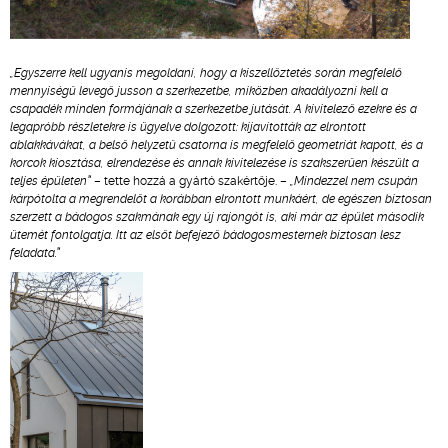
„Egyszerre kell ugyanis megoldani, hogy a kiszellőztetés során megfelelő
mennyiségű levegő jusson a szerkezetbe, miközben akadályozni kell a
csapadék minden formájának a szerkezetbe jutását. A kivitelező ezekre és a
legapróbb részletekre is ügyelve dolgozott: kijavították az elrontott
ablakkávákat, a belső helyzetű csatorna is megfelelő geometriát kapott, és a
korcok kiosztása, elrendezése és annak kivitelezése is szakszerűen készült a
teljes épületen”
– tette hozzá a gyártó szakértője. –
„Mindezzel nem csupán
kárpótolta a megrendelőt a korábban elrontott munkáért, de egészen biztosan
szerzett a bádogos szakmának egy új rajongót is, aki már az épület második
ütemét fontolgatja. Itt az elsőt befejező bádogosmesternek biztosan lesz
feladata.”