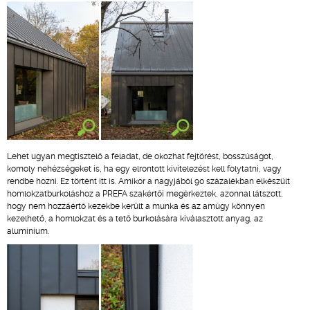
Lehet ugyan megtisztelő a feladat, de okozhat fejtörést, bosszúságot,
komoly nehézségeket is, ha egy elrontott kivitelezést kell folytatni, vagy
rendbe hozni. Ez történt itt is. Amikor a nagyjából 90 százalékban elkészült
homlokzatburkoláshoz a PREFA szakértői megérkeztek, azonnal látszott,
hogy nem hozzáértő kezekbe került a munka és az amúgy könnyen
kezelhető, a homlokzat és a tető burkolására kiválasztott anyag, az
alumínium.