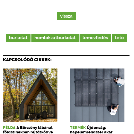
vissza
burkolat
homlokzatburkolat
lemezfedés
tető
KAPCSOLÓDÓ CIKKEK:
PÉLDA
A Börzsöny lábánál,
TERMÉK
Újdonság:
földszínekben rejtőzködve
napelemrendszer akár