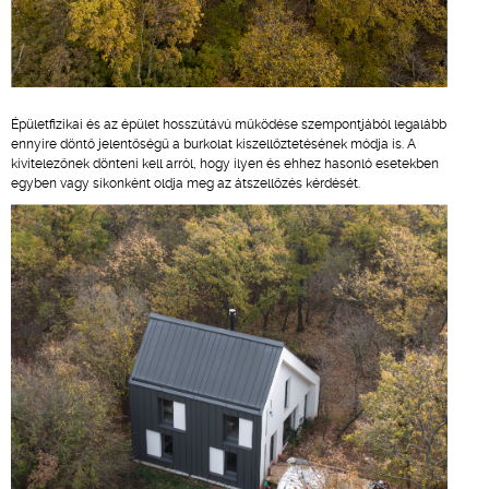
Épületfizikai és az épület hosszútávú működése szempontjából legalább
ennyire döntő jelentőségű a burkolat kiszellőztetésének módja is. A
kivitelezőnek dönteni kell arról, hogy ilyen és ehhez hasonló esetekben
egyben vagy síkonként oldja meg az átszellőzés kérdését.