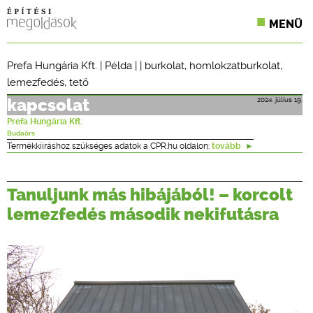
MENÜ
KONFERENCIÁK
Prefa Hungária Kft.
|
Példa
| |
burkolat
,
homlokzatburkolat
,
lemezfedés
,
tető
SZAKLAPOK
2024. július 19.
kapcsolat
CPR TERMÉKKIÍRÁS
Prefa Hungária Kft.
Budaörs
ÉPÍTÉSI JOG
Termékkiíráshoz szükséges adatok a CPR.hu oldalon:
tovább
ONLINE KÉPZÉSEK
Tanuljunk más hibájából! – korcolt
TERVEZÉSI SEGÉDLETEK
lemezfedés második nekifutásra