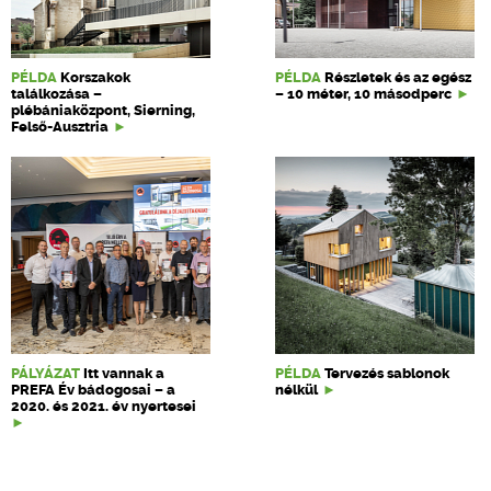
PÉLDA
Korszakok
PÉLDA
Részletek és az egész
találkozása –
– 10 méter, 10 másodperc
plébániaközpont, Sierning,
Felső-Ausztria
PÁLYÁZAT
Itt vannak a
PÉLDA
Tervezés sablonok
PREFA Év bádogosai – a
nélkül
2020. és 2021. év nyertesei