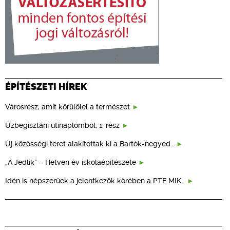
ÉPÍTÉSZETI HÍREK
Városrész, amit körülölel a természet
Üzbegisztáni útinaplómból, 1. rész
Új közösségi teret alakítottak ki a Bartók-negyed…
„A Jedlik” – Hetven év iskolaépítészete
Idén is népszerűek a jelentkezők körében a PTE MIK…