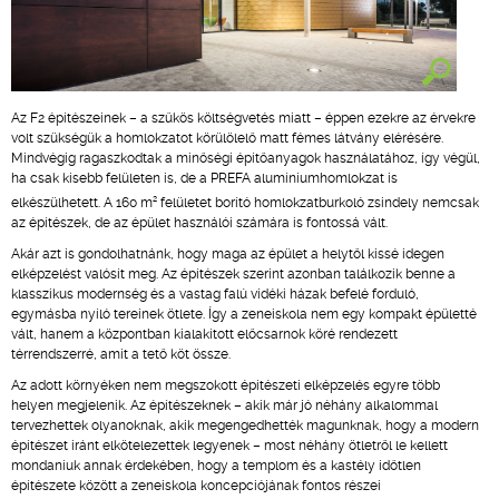
Az F2 építészeinek – a szűkös költségvetés miatt – éppen ezekre az érvekre
volt szükségük a homlokzatot körülölelő matt fémes látvány elérésére.
Mindvégig ragaszkodtak a minőségi építőanyagok használatához, így végül,
ha csak kisebb felületen is, de a PREFA alumíniumhomlokzat is
2
elkészülhetett. A 160 m
felületet borító homlokzatburkoló zsindely nemcsak
az építészek, de az épület használói számára is fontossá vált.
Akár azt is gondolhatnánk, hogy maga az épület a helytől kissé idegen
elképzelést valósít meg. Az építészek szerint azonban találkozik benne a
klasszikus modernség és a vastag falú vidéki házak befelé forduló,
egymásba nyíló tereinek ötlete. Így a zeneiskola nem egy kompakt épületté
vált, hanem a központban kialakított előcsarnok köré rendezett
térrendszerré, amit a tető köt össze.
Az adott környéken nem megszokott építészeti elképzelés egyre több
helyen megjelenik. Az építészeknek – akik már jó néhány alkalommal
tervezhettek olyanoknak, akik megengedhették magunknak, hogy a modern
építészet iránt elkötelezettek legyenek – most néhány ötletről le kellett
mondaniuk annak érdekében, hogy a templom és a kastély időtlen
építészete között a zeneiskola koncepciójának fontos részei