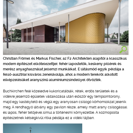
Christian Frömel és Markus Fischer, az F2 Architekten alapítói a klasszikus
modern építészet elkötelezettjei: fehér lapostetők, keskeny pillérek és
merész anyaghasználat jellemzi munkáikat. E látásmód egyik példája a
felső-ausztriai kisváros zeneiskolája, ahol a modern terekről alkotott
elképzelésüket aranyszínű alumíniumzsindellyel ötvözték.
Buchkirchen felé közeledve kukoricatáblák, rétek, erdős területek és a
vidékre jellemző épületek váltakozása után először egy templomtorony,
majd egy kastélytető és végül egy aranyosan csillogó körhomlokzat jelenik
meg. A rendhagyó látvány egy pavilon része, amely matt arany csillogással
és lapos, fehér tetőjével simul a történelmi környezetbe. A kozmopolita
építészetnek kétségkívül ritka példája ez a vidéki tájban.