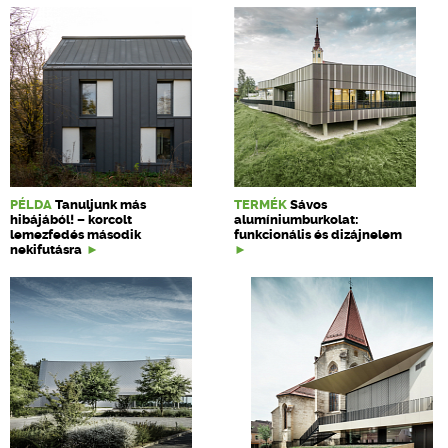
PÉLDA
Tanuljunk más
TERMÉK
Sávos
hibájából! – korcolt
alumíniumburkolat:
lemezfedés második
funkcionális és dizájnelem
nekifutásra