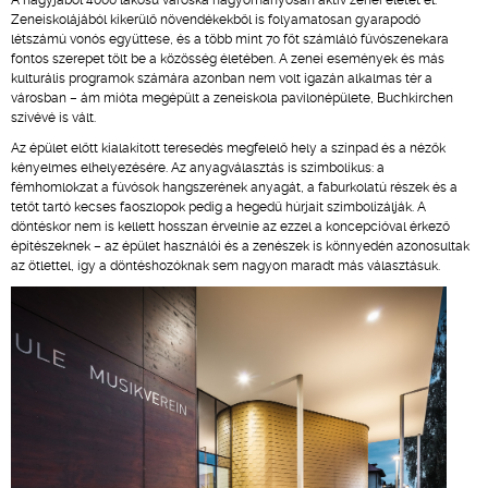
A nagyjából 4000 lakosú városka hagyományosan aktív zenei életet él.
Zeneiskolájából kikerülő növendékekből is folyamatosan gyarapodó
létszámú vonós együttese, és a több mint 70 főt számláló fúvószenekara
fontos szerepet tölt be a közösség életében. A zenei események és más
kulturális programok számára azonban nem volt igazán alkalmas tér a
városban – ám mióta megépült a zeneiskola pavilonépülete, Buchkirchen
szívévé is vált.
Az épület előtt kialakított teresedés megfelelő hely a színpad és a nézők
kényelmes elhelyezésére. Az anyagválasztás is szimbolikus: a
fémhomlokzat a fúvósok hangszerének anyagát, a faburkolatú részek és a
tetőt tartó kecses faoszlopok pedig a hegedű húrjait szimbolizálják. A
döntéskor nem is kellett hosszan érvelnie az ezzel a koncepcióval érkező
építészeknek – az épület használói és a zenészek is könnyedén azonosultak
az ötlettel, így a döntéshozóknak sem nagyon maradt más választásuk.