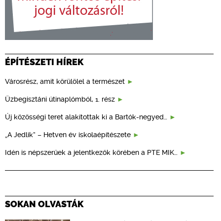
ÉPÍTÉSZETI HÍREK
Városrész, amit körülölel a természet
Üzbegisztáni útinaplómból, 1. rész
Új közösségi teret alakítottak ki a Bartók-negyed…
„A Jedlik” – Hetven év iskolaépítészete
Idén is népszerűek a jelentkezők körében a PTE MIK…
SOKAN OLVASTÁK