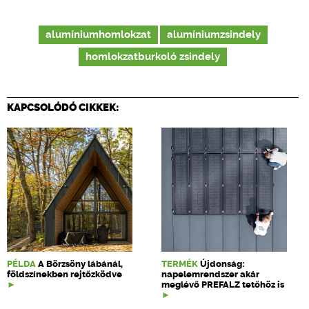
alumíniumhomlokzat
alumíniumzsindely
homlokzatburkoló zsindely
KAPCSOLÓDÓ CIKKEK:
PÉLDA
A Börzsöny lábánál,
TERMÉK
Újdonság:
földszínekben rejtőzködve
napelemrendszer akár
meglévő PREFALZ tetőhöz is