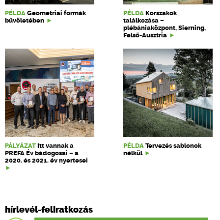
PÉLDA
Geometriai formák
PÉLDA
Korszakok
bűvöletében
találkozása –
plébániaközpont, Sierning,
Felső-Ausztria
PÁLYÁZAT
Itt vannak a
PÉLDA
Tervezés sablonok
PREFA Év bádogosai – a
nélkül
2020. és 2021. év nyertesei
hírlevél-feliratkozás