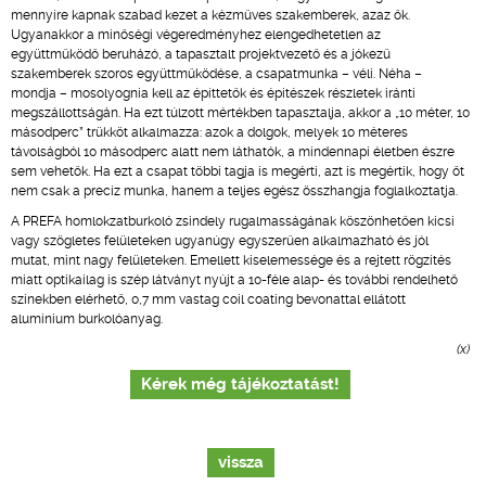
mennyire kapnak szabad kezet a kézműves szakemberek, azaz ők.
Ugyanakkor a minőségi végeredményhez elengedhetetlen az
együttműködő beruházó, a tapasztalt projektvezető és a jókezű
szakemberek szoros együttműködése, a csapatmunka – véli. Néha –
mondja – mosolyognia kell az építtetők és építészek részletek iránti
megszállottságán. Ha ezt túlzott mértékben tapasztalja, akkor a „10 méter, 10
másodperc” trükköt alkalmazza: azok a dolgok, melyek 10 méteres
távolságból 10 másodperc alatt nem láthatók, a mindennapi életben észre
sem vehetők. Ha ezt a csapat többi tagja is megérti, azt is megértik, hogy őt
nem csak a precíz munka, hanem a teljes egész összhangja foglalkoztatja.
A PREFA homlokzatburkoló zsindely rugalmasságának köszönhetően kicsi
vagy szögletes felületeken ugyanúgy egyszerűen alkalmazható és jól
mutat, mint nagy felületeken. Emellett kiselemessége és a rejtett rögzítés
miatt optikailag is szép látványt nyújt a 10-féle alap- és további rendelhető
színekben elérhető, 0,7 mm vastag coil coating bevonattal ellátott
alumínium burkolóanyag.
(x)
Kérek még tájékoztatást!
vissza