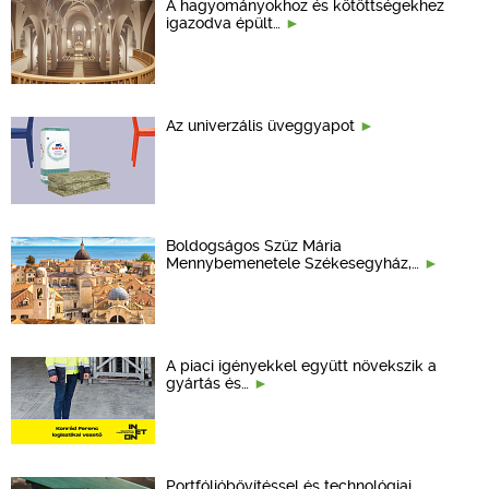
A hagyományokhoz és kötöttségekhez
igazodva épült…
Az univerzális üveggyapot
Boldogságos Szűz Mária
Mennybemenetele Székesegyház,…
A piaci igényekkel együtt növekszik a
gyártás és…
Portfólióbővítéssel és technológiai