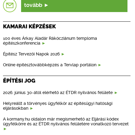
tovább
KAMARAI KÉPZÉSEK
100 éves Árkay Aladár Rákócziánum temploma
építészkonferencia
Építész Tervezői Napok 2026
Online építésztovábbképzés a Tervlap portálon
ÉPÍTÉSI JOG
2026. június 30-ától elérhető az ÉTDR nyilvános felülete
Helyreállt a törvényes ügyfélkör az építésügyi hatósági
eljárásokban
A kormany.hu oldalon már megismerhető az Eljárási kódex
ügyfélkörre és az ÉTDR nyilvános felületére vonatkozó tervezet