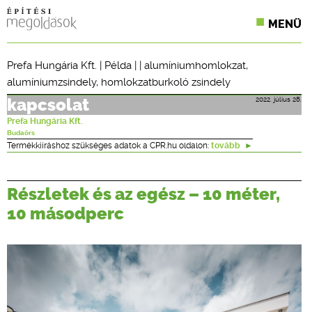
MENÜ
KONFERENCIÁK
Prefa Hungária Kft.
|
Példa
| |
alumíniumhomlokzat
,
alumíniumzsindely
,
homlokzatburkoló zsindely
SZAKLAPOK
2022. július 28.
kapcsolat
CPR TERMÉKKIÍRÁS
Prefa Hungária Kft.
Budaörs
ÉPÍTÉSI JOG
Termékkiíráshoz szükséges adatok a CPR.hu oldalon:
tovább
ONLINE KÉPZÉSEK
Részletek és az egész – 10 méter,
TERVEZÉSI SEGÉDLETEK
10 másodperc