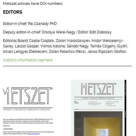
Metszet articles have DOI numbers.
EDITORS
Editor-in chief: Pál Csanády PhD
Deputy editor-in-chief: Orsolya Ware-Nagy | Editor: Edit Dobossy
Editorial Board: Csaba Csajbók, Zorán Vukoszávlyev, Andor Wesselényi-
Garay, László Gáspár, Vilmos Katona, Sándor Nagy, Tamás Czigány (Győr),
István Lengyel (Debrecen), Zorán Patartics (Pécs), János Ripszám (Siófok)
Author’s information see here