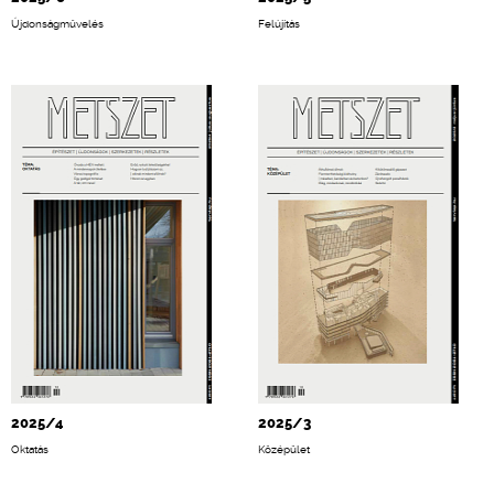
Újdonságművelés
Felújítás
2025/4
2025/3
Oktatás
Középület