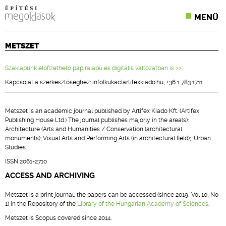
MENÜ
KONFERENCIÁK
METSZET
SZAKLAPOK
Szaklapunk előfizethető papíralapú és digitális változatban is >>
Kapcsolat a szerkesztőséghez: info[kukac]artifexkiado.hu, +36 1 783 1711
CPR TERMÉKKIÍRÁS
ÉPÍTÉSI JOG
Metszet is an academic journal published by Artifex Kiado Kft. (Artifex
Publishing House Ltd.) The journal publishes majorly in the area(s):
ONLINE KÉPZÉSEK
Architecture (Arts and Humanities / Conservation (architectural
monuments); Visual Arts and Performing Arts (in architectural field); Urban
Studies.
TERVEZÉSI SEGÉDLETEK
ISSN 2061-2710
ACCESS AND ARCHIVING
Metszet is a print journal, the papers can be accessed (since 2019, Vol 10, No
1) in the Repository of the
Library of the Hungarian Academy of Sciences
.
Metszet is Scopus covered since 2014.