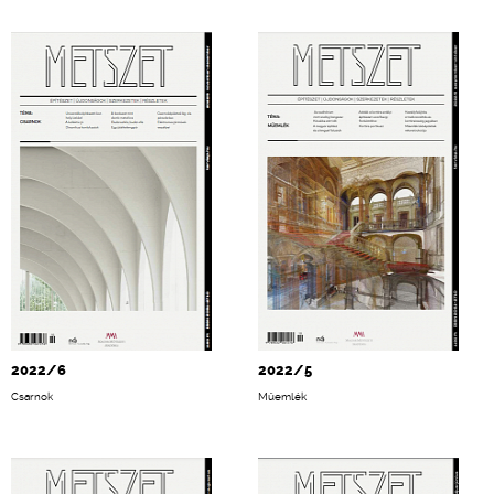
2022/6
2022/5
Csarnok
Műemlék