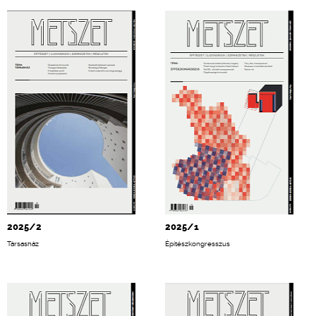
2025/2
2025/1
Társasház
Építészkongresszus