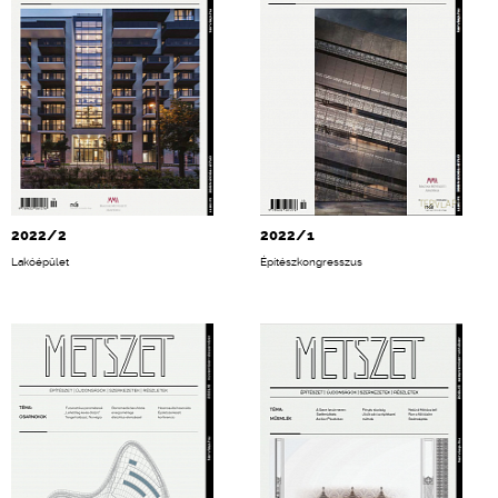
2022/2
2022/1
Lakóépület
Építészkongresszus