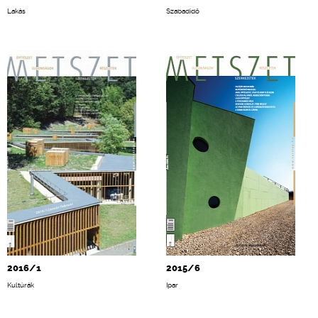
Lakás
Szabadidő
2016/1
2015/6
Kultúrák
Ipar