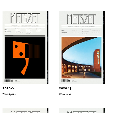
2020/4
2020/3
Zöld építés
Középület