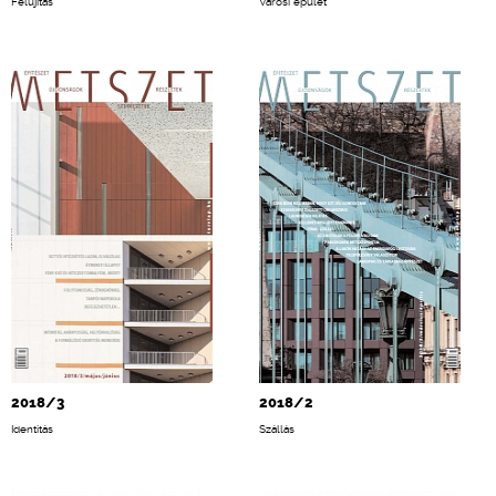
Felújítás
Városi épület
2018/3
2018/2
Identitás
Szállás