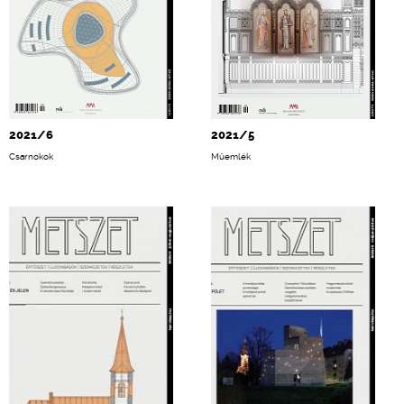
2021/6
2021/5
Csarnokok
Műemlék