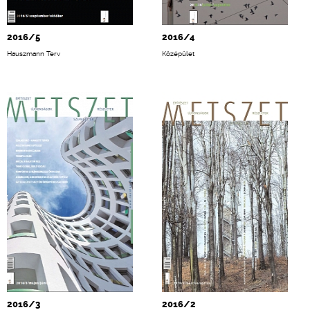
2016/5
2016/4
Hauszmann Terv
Középület
2016/3
2016/2