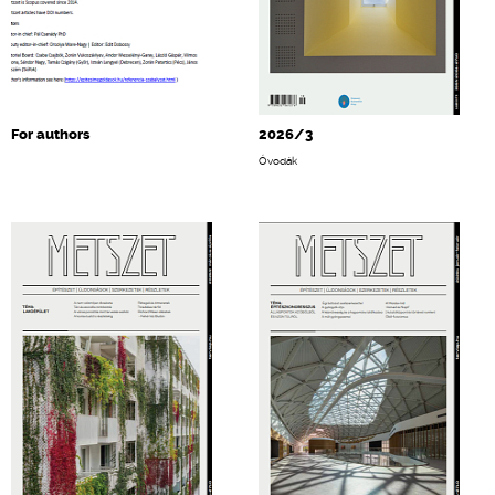
For authors
2026/3
Óvodák