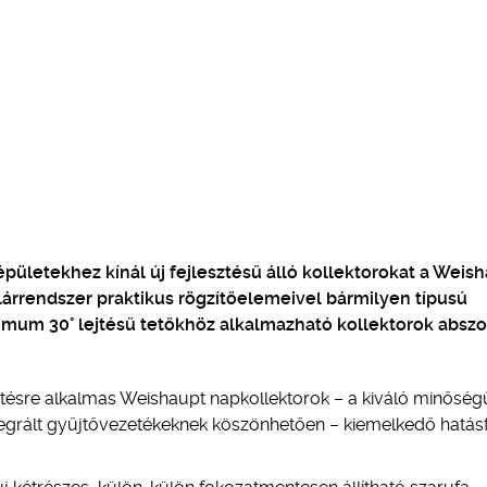
épületekhez kínál új fejlesztésű álló kollektorokat a Weish
árrendszer praktikus rögzítőelemeivel bármilyen típusú
mum 30° lejtésű tetőkhöz alkalmazható kollektorok abszo
egítésre alkalmas Weishaupt napkollektorok – a kiváló minőség
tegrált gyűjtővezetékeknek köszönhetően – kiemelkedő hatás