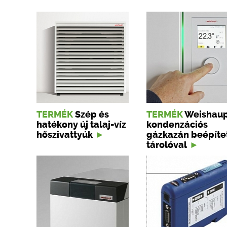
TERMÉK
Szép és
TERMÉK
Weishau
hatékony új talaj-víz
kondenzációs
hőszivattyúk
gázkazán beépíte
tárolóval