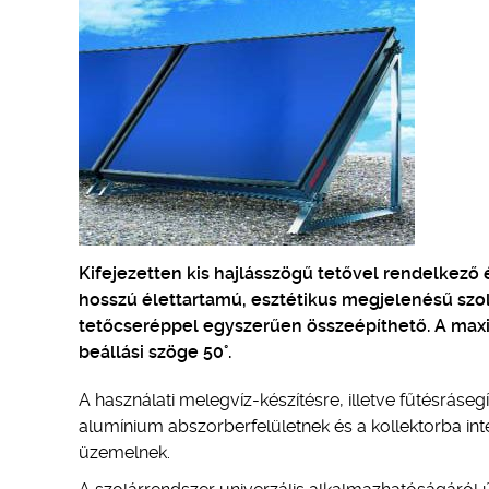
Kifejezetten kis hajlásszögű tetővel rendelkező 
hosszú élettartamú, esztétikus megjelenésű szol
tetőcseréppel egyszerűen összeépíthető. A maxi
beállási szöge 50°.
A használati melegvíz-készítésre, illetve fűtésrás
alumínium abszorberfelületnek és a kollektorba in
üzemelnek.