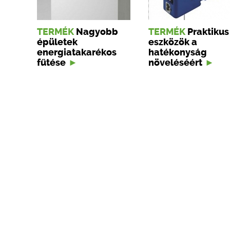
TERMÉK
Nagyobb
TERMÉK
Praktikus
épületek
eszközök a
energiatakarékos
hatékonyság
fűtése
növeléséért