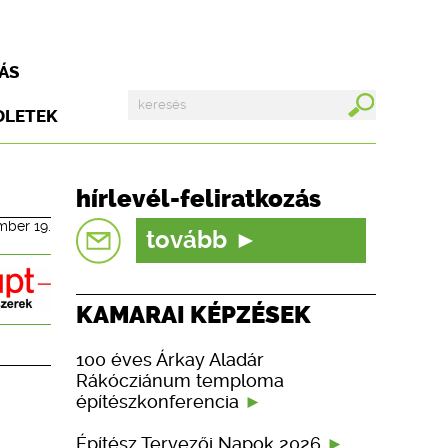
ÁS
DLETEK
hírlevél-feliratkozás
mber 19.
tovább
KAMARAI KÉPZÉSEK
100 éves Árkay Aladár
Rákócziánum temploma
építészkonferencia
Építész Tervezői Napok 2026