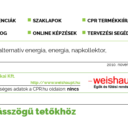
ENCIÁK
SZAKLAPOK
CPR TERMÉKKIÍR
JOG
ONLINE KÉPZÉSEK
TERVEZÉSI SEGÉ
alternatív energia
,
energia
,
napkollektor
,
2010. nove
ai Kft.
http://www.weishaupt.hu
séges adatok a CPR.hu oldalon:
nincs
lásszögű tetőkhöz