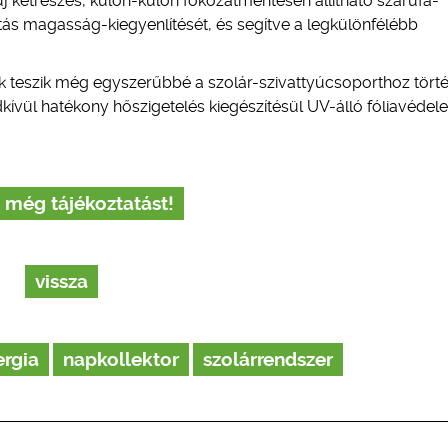
j kétrészes, külön-külön fokozatmentesen állítható szarufa-
tás magasság-kiegyenlítését, és segítve a legkülönfélébb
k teszik még egyszerűbbé a szolár-szivattyúcsoporthoz tört
dkívül hatékony hőszigetelés kiegészítésül UV-álló fóliavéde
 még tájékoztatást!
vissza
ergia
napkollektor
szolárrendszer