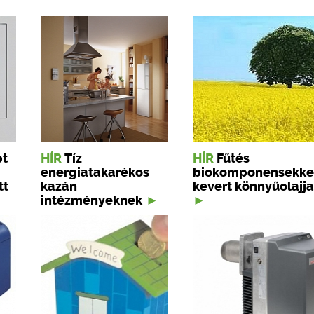
pt
HÍR
Tíz
HÍR
Fűtés
energiatakarékos
biokomponensekke
tt
kazán
kevert könnyűolajja
intézményeknek