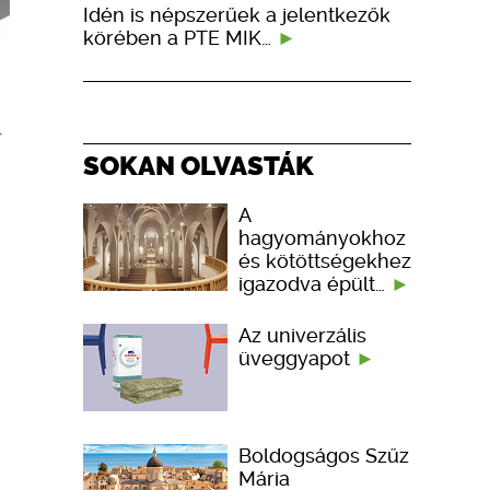
Idén is népszerűek a jelentkezők
körében a PTE MIK…
SOKAN OLVASTÁK
A
hagyományokhoz
és kötöttségekhez
igazodva épült…
Az univerzális
üveggyapot
Boldogságos Szűz
Mária