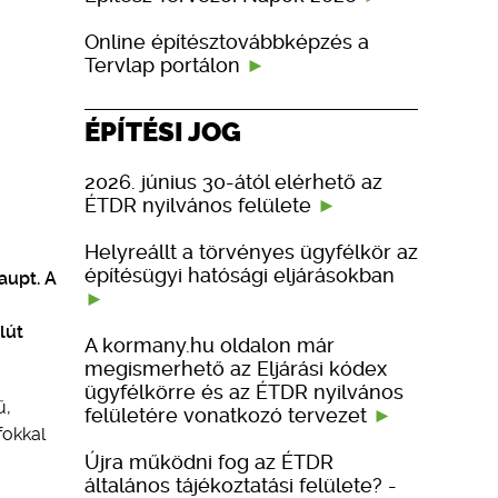
Online építésztovábbképzés a
Tervlap portálon
ÉPÍTÉSI JOG
2026. június 30-ától elérhető az
ÉTDR nyilvános felülete
Helyreállt a törvényes ügyfélkör az
építésügyi hatósági eljárásokban
aupt. A
lút
A kormany.hu oldalon már
megismerhető az Eljárási kódex
ügyfélkörre és az ÉTDR nyilvános
ű,
felületére vonatkozó tervezet
fokkal
Újra működni fog az ÉTDR
általános tájékoztatási felülete? -