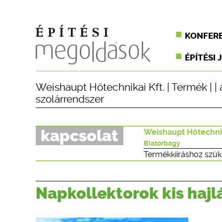
KONFER
ÉPÍTÉSI 
Weishaupt Hőtechnikai Kft.
|
Termék
| |
szolárrendszer
kapcsolat
Weishaupt Hőtechnik
Biatorbágy
Termékkiíráshoz szük
Napkollektorok kis haj