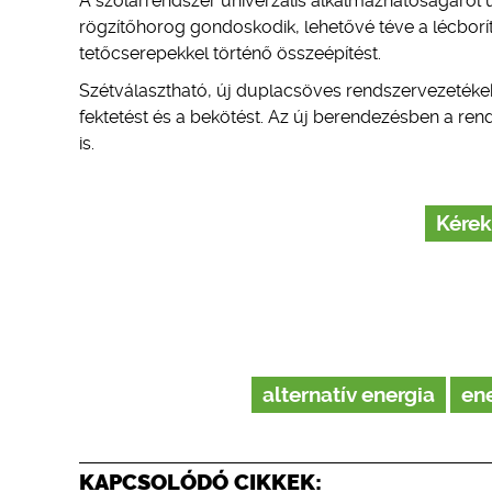
A szolárrendszer univerzális alkalmazhatóságáról ú
rögzítőhorog gondoskodik, lehetővé téve a lécborí
tetőcserepekkel történő összeépítést.
Szétválasztható, új duplacsöves rendszervezetéke
fektetést és a bekötést. Az új berendezésben a ren
is.
Kérek
alternatív energia
en
KAPCSOLÓDÓ CIKKEK: