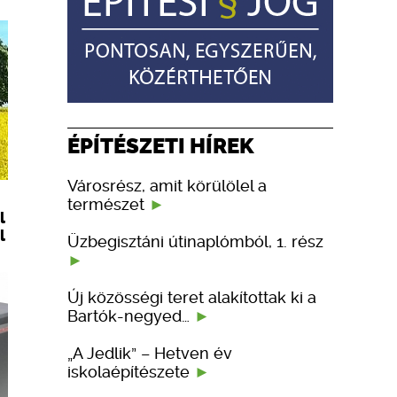
ÉPÍTÉSZETI HÍREK
Városrész, amit körülölel a
természet
l
l
Üzbegisztáni útinaplómból, 1. rész
Új közösségi teret alakítottak ki a
Bartók-negyed…
„A Jedlik” – Hetven év
iskolaépítészete