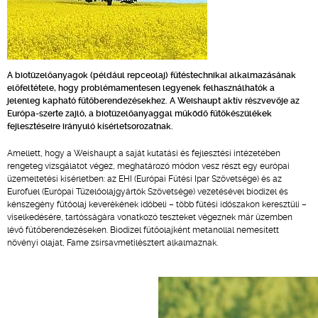
A biotüzelőanyagok (például repceolaj) fűtéstechnikai alkalmazásának
előfeltétele, hogy problémamentesen legyenek felhasználhatók a
jelenleg kapható fűtőberendezésekhez. A Weishaupt aktív részvevője az
Európa-szerte zajló, a biotüzelőanyaggal működő fűtőkészülékek
fejlesztéseire irányuló kísérletsorozatnak.
Amellett, hogy a Weishaupt a saját kutatási és fejlesztési intézetében
rengeteg vizsgálatot végez, meghatározó módon vesz részt egy európai
üzemeltetési kísérletben: az EHI (Európai Fűtési Ipar Szövetsége) és az
Eurofuel (Európai Tüzelőolajgyártók Szövetsége) vezetésével biodízel és
kénszegény fűtőolaj keverékének időbeli – több fűtési időszakon keresztüli –
viselkedésére, tartósságára vonatkozó teszteket végeznek már üzemben
lévő fűtőberendezéseken. Biodízel fűtőolajként metanollal nemesített
növényi olajat, Fame zsírsavmetilésztert alkalmaznak.