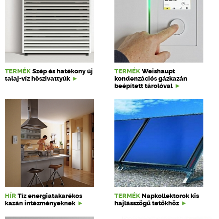
TERMÉK
Szép és hatékony új
TERMÉK
Weishaupt
talaj-víz hőszivattyúk
kondenzációs gázkazán
beépített tárolóval
HÍR
Tíz energiatakarékos
TERMÉK
Napkollektorok kis
kazán intézményeknek
hajlásszögű tetőkhöz