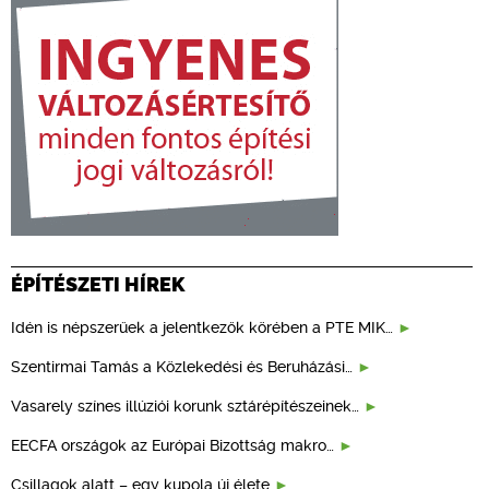
ÉPÍTÉSZETI HÍREK
Idén is népszerűek a jelentkezők körében a PTE MIK…
Szentirmai Tamás a Közlekedési és Beruházási…
Vasarely színes illúziói korunk sztárépítészeinek…
EECFA országok az Európai Bizottság makro…
Csillagok alatt – egy kupola új élete