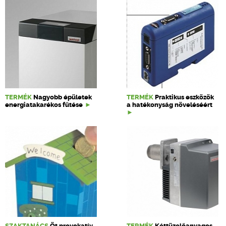
TERMÉK
Nagyobb épületek
TERMÉK
Praktikus eszközök
energiatakarékos fűtése
a hatékonyság növeléséért
SZAKTANÁCS
Öt provokatív
TERMÉK
Kéttüzelőanyagos