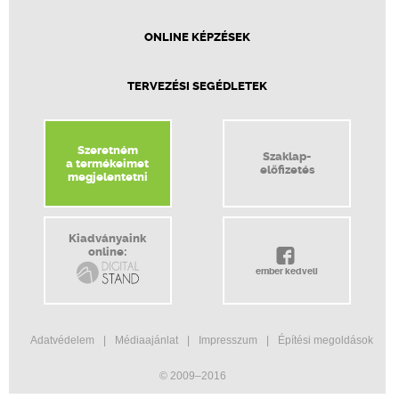
ONLINE KÉPZÉSEK
TERVEZÉSI SEGÉDLETEK
Szeretném
Szaklap-
a termékeimet
előfizetés
megjelentetni
Kiadványaink
online:
ember kedveli
Adatvédelem
Médiaajánlat
Impresszum
Építési megoldások
© 2009–2016