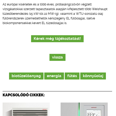
Az európai kísérletek és a több éves, próbalángcsövön végzett
vizsgálatokkal szerzett tapasztalatok alapján kifejlesztett több Weishaupt
tüzelőberendezés (15 kW-tól 22 MW-ig), valamint a WTU-sorozatú olaj
fűtőrendszerek üzemeltethetők kénszegény EL fűtőolajjal, illetve
biokomponensekkel kevert EL tüzelőolajjal is.
Kérek még tájékoztatást!
vissza
biotüzelőanyag
energia
fűtés
könnyűolaj
KAPCSOLÓDÓ CIKKEK: