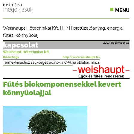
MENÜ
KONFERENCIÁK
Weishaupt Hőtechnikai Kft.
|
Hír
| |
biotüzelőanyag
,
energia
,
fűtés
,
könnyűolaj
SZAKLAPOK
2010. december 12.
kapcsolat
CPR TERMÉKKIÍRÁS
Weishaupt Hőtechnikai Kft.
Biatorbágy
http://www.weishaupt.hu
ÉPÍTÉSI JOG
Termékkiíráshoz szükséges adatok a CPR.hu oldalon:
nincs
ONLINE KÉPZÉSEK
Fűtés biokomponensekkel kevert
TERVEZÉSI SEGÉDLETEK
könnyűolajjal