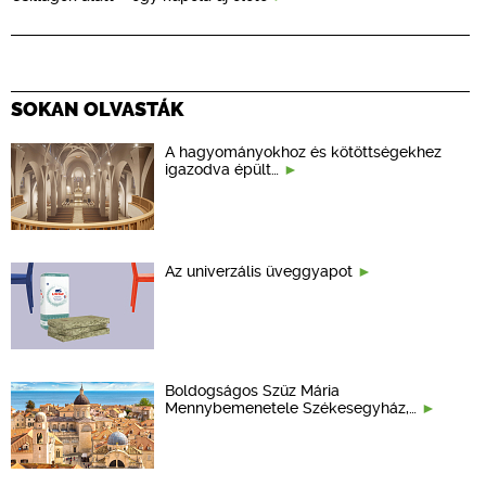
SOKAN OLVASTÁK
A hagyományokhoz és kötöttségekhez
igazodva épült…
Az univerzális üveggyapot
Boldogságos Szűz Mária
Mennybemenetele Székesegyház,…