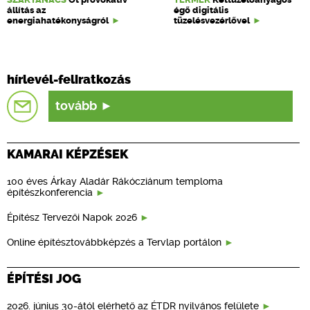
állítás az
égő digitális
energiahatékonyságról
tüzelésvezérlővel
hírlevél-feliratkozás
tovább
KAMARAI KÉPZÉSEK
100 éves Árkay Aladár Rákócziánum temploma
építészkonferencia
Építész Tervezői Napok 2026
Online építésztovábbképzés a Tervlap portálon
ÉPÍTÉSI JOG
2026. június 30-ától elérhető az ÉTDR nyilvános felülete