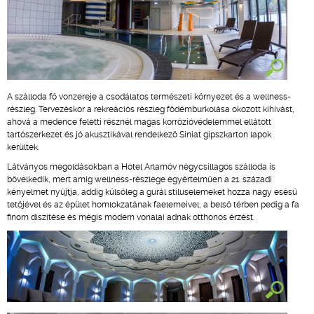
A szálloda fő vonzereje a csodálatos természeti környezet és a wellness-
részleg. Tervezéskor a rekreációs részleg födémburkolása okozott kihívást,
ahová a medence feletti résznél magas korrózióvédelemmel ellátott
tartószerkezet és jó akusztikával rendelkező Siniat gipszkarton lapok
kerültek.
Látványos megoldásokban a Hotel Arlamóv négycsillagos szálloda is
bővelkedik, mert amíg wellness-részlege egyértelműen a 21. századi
kényelmet nyújtja, addig külsőleg a gurál stíluselemeket hozza nagy esésű
tetőjével és az épület homlokzatának faelemeivel, a belső térben pedig a fa
finom díszítése és mégis modern vonalai adnak otthonos érzést.