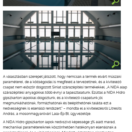
A választásban szerepet játszott, hogy nemcsak a termék elvárt műszaki
paraméterei, de a költségoldal is megfelelt a tervezettnek, és a kivitelező
csapat nem először dolgozott Siniat szárazépítési termékekkel. „A NIDA alap
szárazépítési anyagokkal több évnyi a tapasztalatunk. Ezúttal a NIDA Hidro
gipszkarton lapokkal dolgoztunk, és a kivitelező csapatunk jól
megmunkálhatónak, formázhatónak és beépíthetőnek találta ezt a
nedvességnek is ellenálló rendszert.” – mondta el a kivitelezésről Litresits
András, a mosonmagyaróvári Lala-Ép Bt. ügyvezetője.
A NIDA Hidro gipszkarton lapok nedvszívó képessége 3% alatt marad,
mechanikai paramétereiknek köszönhetően hatékonyan ellenállnak a