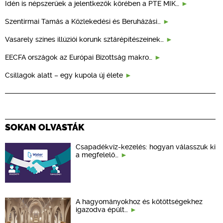
Idén is népszerűek a jelentkezők körében a PTE MIK…
Szentirmai Tamás a Közlekedési és Beruházási…
Vasarely színes illúziói korunk sztárépítészeinek…
EECFA országok az Európai Bizottság makro…
Csillagok alatt – egy kupola új élete
SOKAN OLVASTÁK
Csapadékvíz-kezelés: hogyan válasszuk ki
a megfelelő…
A hagyományokhoz és kötöttségekhez
igazodva épült…