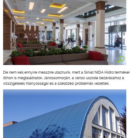
De nem kell ennyire messzire utaznunk, mert a Siniat NIDA Hidro termékei
itthon is megtalálhatók. Jánossomorján, a városi uszoda bezárásához a
vízszigetelés hiányosságai és a szellőzési problémák vezettek.