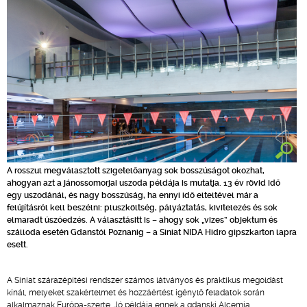
A rosszul megválasztott szigetelőanyag sok bosszúságot okozhat,
ahogyan azt a jánossomorjai uszoda példája is mutatja. 13 év rövid idő
egy uszodánál, és nagy bosszúság, ha ennyi idő elteltével már a
felújításról kell beszélni: pluszköltség, pályáztatás, kivitelezés és sok
elmaradt úszóedzés. A választásitt is – ahogy sok „vizes” objektum és
szálloda esetén Gdanstól Poznanig – a Siniat NIDA Hidro gipszkarton lapra
esett.
A Siniat szárazépítési rendszer számos látványos és praktikus megoldást
kínál, melyeket szakértelmet és hozzáértést igénylő feladatok során
alkalmaznak Európa-szerte. Jó példája ennek a gdanski Alcemia