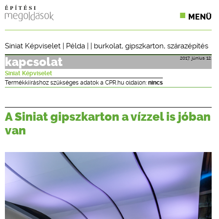
MENÜ
KONFERENCIÁK
Siniat Képviselet
|
Példa
| |
burkolat
,
gipszkarton
,
szárazépítés
SZAKLAPOK
2017. június 12.
kapcsolat
Siniat Képviselet
CPR TERMÉKKIÍRÁS
Termékkiíráshoz szükséges adatok a CPR.hu oldalon:
nincs
ÉPÍTÉSI JOG
A Siniat gipszkarton a vízzel is jóban
ONLINE KÉPZÉSEK
van
TERVEZÉSI SEGÉDLETEK