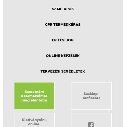
SZAKLAPOK
CPR TERMÉKKIÍRÁS
ÉPÍTÉSI JOG
ONLINE KÉPZÉSEK
TERVEZÉSI SEGÉDLETEK
Szeretném
Szaklap-
a termékeimet
előfizetés
megjelentetni
Kiadványaink
online: