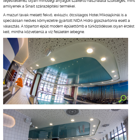
teljesítéséhez olyan minőségi anyagok szakértő használata szükséges, mint
amilyenek a Sinait szárazépítési termékei.
A mazuri tavak mellett fekvő, exkluzív, ötcsillagos Hotel Mikolajkinál is a
speciálisan nedves környezetre gyártott NIDA Hidro gipszkartonra esett a
választás. A tóparton épült modern épülettömb a türköződéssel olyan érzést
kelt, mintha közvetlenül a víz felületén lebegne.