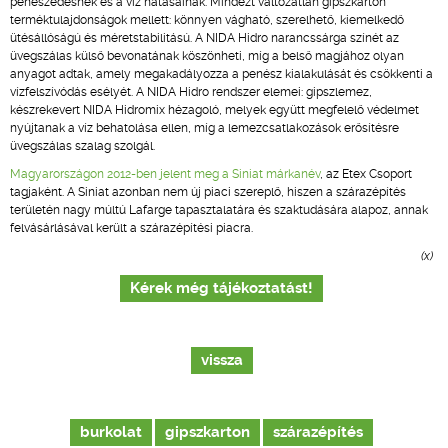
penészedésnek és a víz hatásainak. Mindezt változatlan gipszkarton
terméktulajdonságok mellett: könnyen vágható, szerelhető, kiemelkedő
ütésállóságú és méretstabilitású. A NIDA Hidro narancssárga színét az
üvegszálas külső bevonatának köszönheti, míg a belső magjához olyan
anyagot adtak, amely megakadályozza a penész kialakulását és csökkenti a
vízfelszívódás esélyét. A NIDA Hidro rendszer elemei: gipszlemez,
készrekevert NIDA Hidromix hézagoló, melyek együtt megfelelő védelmet
nyújtanak a víz behatolása ellen, míg a lemezcsatlakozások erősítésre
üvegszálas szalag szolgál.
Magyarországon 2012-ben jelent meg a Siniat márkanév
, az Etex Csoport
tagjaként. A Siniat azonban nem új piaci szereplő, hiszen a szárazépítés
területén nagy múltú Lafarge tapasztalatára és szaktudására alapoz, annak
felvásárlásával került a szárazépítési piacra.
(x)
Kérek még tájékoztatást!
vissza
burkolat
gipszkarton
szárazépítés