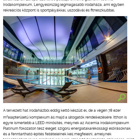
Irodakomplexum, Lengyelország legmagasabb irodaháza, ami egyben
rekreációs központ is sportpályákkal, uszodávál és fitneszklubbal.
A tervezett hat irodaházból eddig kettő készült el, de a végén 78 ezer
2
m
alapterületű komplexum áll majd a látogatók rendelkezésére. Itthon is
egyre ismertebb a LEED minősítés, melynek az Alcemia irodakomplexum
Platinum fokozaton tesz eleget: szigorú energiatakarékossági előírásoknak
és a fenntartható építés feltételeinek kell megfelelni, amelynek