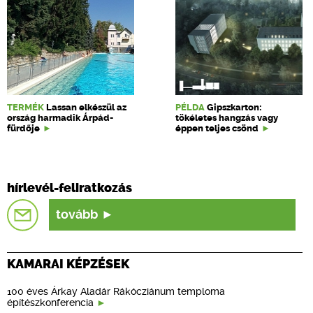
TERMÉK
Lassan elkészül az
PÉLDA
Gipszkarton:
ország harmadik Árpád-
tökéletes hangzás vagy
fürdője
éppen teljes csönd
hírlevél-feliratkozás
tovább
KAMARAI KÉPZÉSEK
100 éves Árkay Aladár Rákócziánum temploma
építészkonferencia