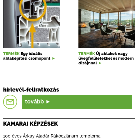
TERMÉK
Egy ideális
TERMÉK
Új ablakok nagy
ablaképítési csomópont
üvegfelületekkel és modern
dizájnnal
hírlevél-feliratkozás
tovább
KAMARAI KÉPZÉSEK
100 éves Árkay Aladár Rákócziánum temploma