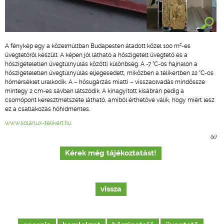
2
A fénykép egy a közelmúltban Budapesten átadott közel 100 m
-es
üvegtetőről készült. A képen jól látható a hőszigetelt üvegtető és a
hőszigeteletlen üvegtúlnyúlás közötti különbség. A -7 °C-os hajnalon a
hőszigeteletlen üvegtúlnyúlás eljegesedett, miközben a télikertben 22 °C-os
hőmérséklet uralkodik. A – hősugárzás miatti – visszaolvadás mindössze
mintegy 2 cm-es sávban látszódik. A kinagyított kisábrán pedig a
csomópont keresztmetszete látható, amiből érthetővé válik, hogy miért lesz
ez a csatlakozás hőhídmentes.
www.solarlux-telikert.hu
(x)
Kérek még tájékoztatást!
vissza