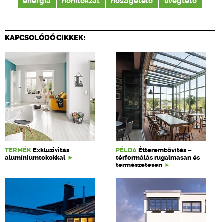
energia
homlokzat
hőszigetelő
üvegtető
KAPCSOLÓDÓ CIKKEK:
TERMÉK
Exkluzivitás
PÉLDA
Étterembővítés –
alumíniumtokokkal
térformálás rugalmasan és
természetesen