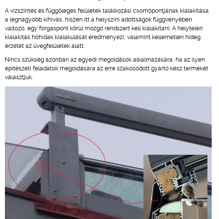
A vízszintes és függőleges felületek találkozási csomópontjának kialakítása
a legnagyobb kihívás, hiszen itt a helyszíni adottságok függvényében
változó, egy forgáspont körül mozgó rendszert kell kialakítani. A helytelen
kialakítás hőhídak kialakulását eredményezi, valamint kellemetlen hideg
érzetet az üvegfelületek alatt.
Nincs szükség azonban az egyedi megoldások alkalmazására, ha az ilyen
építészeti feladatok megoldására az erre szakosodott gyártó kész termékét
választjuk.