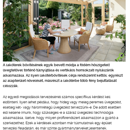
A lakóterek bővítésének egyik bevett módja a födém hőszigetelt
üvegtetővel történő túlnyújtása és vertikális homlokzati nyílászárók
alkalmazása. Az ilyen lakótérbővítések célja rendszerint kettős: egyrészt
az alapterület növelését, másrészt a lakótérbe több fény bejuttatását
célozzák.
Az egyedi megoldások tervezésénél számos specifikus kérdést kell
eldönteni. Ilyen lehet például, hogy hideg vagy meleg peremes üvegezést,
esetleg két- vagy háromrétegű üvegezést tervezzünk-e. De adott esetben
elő kellene írnunk, hogy szükséges-e a száraz üvegezési technológia
alkalmazása, illetve, hogy milyen profilrendszert alkalmazzon a gyártó a
szerkezethez. Ezek a kérdések azonban már túlmutatnak egy épület
tervezési feladatán, és már szinte gyártmányterveket jelentenek.