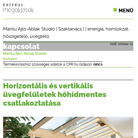
MENÜ
KONFERENCIÁK
Mantu Ajtó-Ablak Stúdió
|
Szaktanács
| |
energia
,
homlokzat
,
hőszigetelő
,
üvegtető
SZAKLAPOK
2016. október 14.
kapcsolat
CPR TERMÉKKIÍRÁS
Mantu Ajtó-Ablak Stúdió
Budapest
ÉPÍTÉSI JOG
Termékkiíráshoz szükséges adatok a CPR.hu oldalon:
nincs
ONLINE KÉPZÉSEK
Horizontális és vertikális
TERVEZÉSI SEGÉDLETEK
üvegfelületek hőhídmentes
csatlakoztatása