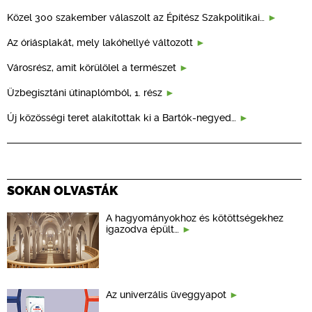
Közel 300 szakember válaszolt az Építész Szakpolitikai…
Az óriásplakát, mely lakóhellyé változott
Városrész, amit körülölel a természet
Üzbegisztáni útinaplómból, 1. rész
Új közösségi teret alakítottak ki a Bartók-negyed…
SOKAN OLVASTÁK
A hagyományokhoz és kötöttségekhez
igazodva épült…
Az univerzális üveggyapot