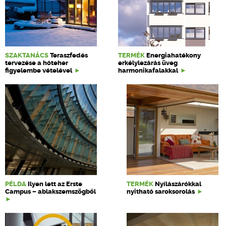
SZAKTANÁCS
Teraszfedés
TERMÉK
Energiahatékony
tervezése a hóteher
erkélylezárás üveg
figyelembe vételével
harmonikafalakkal
PÉLDA
Ilyen lett az Erste
TERMÉK
Nyílászárókkal
Campus – ablakszemszögből
nyitható saroksorolás