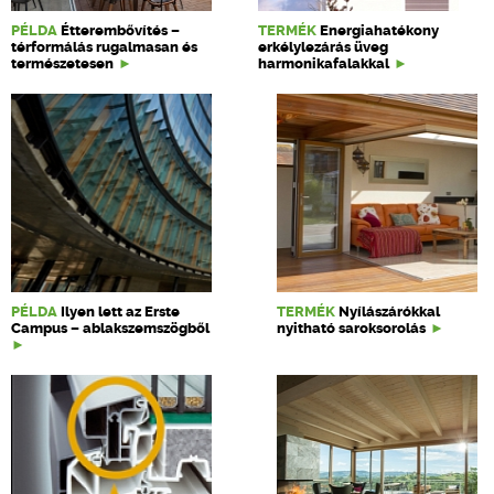
PÉLDA
Étterembővítés –
TERMÉK
Energiahatékony
térformálás rugalmasan és
erkélylezárás üveg
természetesen
harmonikafalakkal
PÉLDA
Ilyen lett az Erste
TERMÉK
Nyílászárókkal
Campus – ablakszemszögből
nyitható saroksorolás