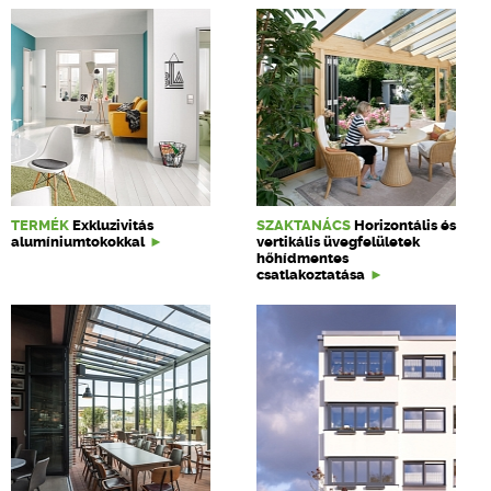
TERMÉK
Exkluzivitás
SZAKTANÁCS
Horizontális és
alumíniumtokokkal
vertikális üvegfelületek
hőhídmentes
csatlakoztatása