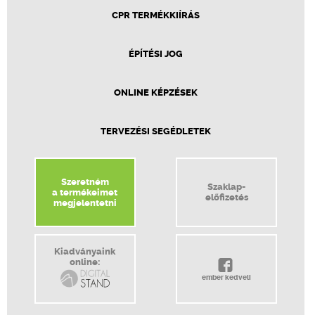
CPR TERMÉKKIÍRÁS
ÉPÍTÉSI JOG
ONLINE KÉPZÉSEK
TERVEZÉSI SEGÉDLETEK
Szeretném
Szaklap-
a termékeimet
előfizetés
megjelentetni
Kiadványaink
online:
ember kedveli