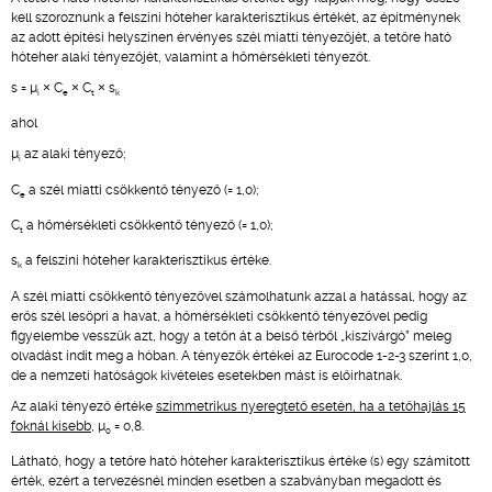
kell szoroznunk a felszíni hóteher karakterisztikus értékét, az építménynek
az adott építési helyszínen érvényes szél miatti tényezőjét, a tetőre ható
hóteher alaki tényezőjét, valamint a hőmérsékleti tényezőt.
s = µ
× C
× C
× s
i
e
t
k
ahol
µ
az alaki tényező;
i
C
a szél miatti csökkentő tényező (= 1,0);
e
C
a hőmérsékleti csökkentő tényező (= 1,0);
t
s
a felszíni hóteher karakterisztikus értéke.
k
A szél miatti csökkentő tényezővel számolhatunk azzal a hatással, hogy az
erős szél lesöpri a havat, a hőmérsékleti csökkentő tényezővel pedig
figyelembe vesszük azt, hogy a tetőn át a belső térből „kiszivárgó” meleg
olvadást indít meg a hóban. A tényezők értékei az Eurocode 1-2-3 szerint 1,0,
de a nemzeti hatóságok kivételes esetekben mást is előírhatnak.
Az alaki tényező értéke
szimmetrikus nyeregtető esetén, ha a tetőhajlás 15
foknál kisebb
, µ
= 0,8.
0
Látható, hogy a tetőre ható hóteher karakterisztikus értéke (s) egy számított
érték, ezért a tervezésnél minden esetben a szabványban megadott és