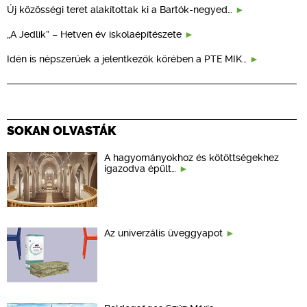
Új közösségi teret alakítottak ki a Bartók-negyed…
„A Jedlik” – Hetven év iskolaépítészete
Idén is népszerűek a jelentkezők körében a PTE MIK…
SOKAN OLVASTÁK
A hagyományokhoz és kötöttségekhez
igazodva épült…
Az univerzális üveggyapot