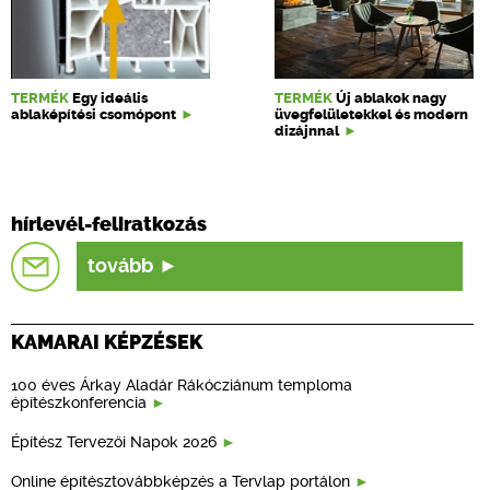
TERMÉK
Egy ideális
TERMÉK
Új ablakok nagy
ablaképítési csomópont
üvegfelületekkel és modern
dizájnnal
hírlevél-feliratkozás
tovább
KAMARAI KÉPZÉSEK
100 éves Árkay Aladár Rákócziánum temploma
építészkonferencia
Építész Tervezői Napok 2026
Online építésztovábbképzés a Tervlap portálon