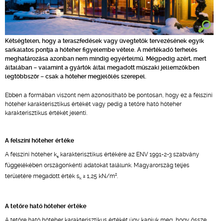
Kétségtelen, hogy a teraszfedések vagy üvegtetők tervezésének egyik
sarkalatos pontja a hóteher figyelembe vétele. A mértékadó terhelés
meghatározása azonban nem mindig egyértelmű. Mégpedig azért, mert
általában – valamint a gyártók által megadott műszaki jellemzőkben
legtöbbször – csak a hóteher megjelölés szerepel.
Ebben a formában viszont nem azonosítható be pontosan, hogy ez a felszíni
hóteher karakterisztikus értékét vagy pedig a tetőre ható hóteher
karakterisztikus értékét jelenti.
A felszíni hóteher értéke
A felszíni hóteher k
karakterisztikus értékére az ENV 1991-2-3 szabvány
s
függelékében országonkénti adatokat találunk. Magyarország teljes
2
területére megadott érték s
≥ 1,25 kN/m
.
k
A tetőre ható hóteher értéke
A tetőre ható hóteher karakterisztikus értékét úgy kapjuk meg, hogy össze