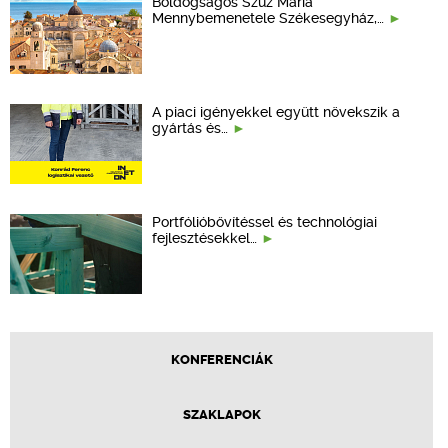
Boldogságos Szűz Mária
Mennybemenetele Székesegyház,…
A piaci igényekkel együtt növekszik a
gyártás és…
Portfólióbővítéssel és technológiai
fejlesztésekkel…
KONFERENCIÁK
SZAKLAPOK