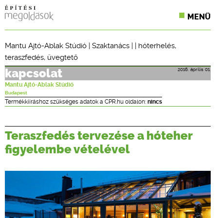
MENÜ
KONFERENCIÁK
Mantu Ajtó-Ablak Stúdió
|
Szaktanács
| |
hóterhelés
,
teraszfedés
,
üvegtető
SZAKLAPOK
2016. április 01.
kapcsolat
CPR TERMÉKKIÍRÁS
Mantu Ajtó-Ablak Stúdió
Budapest
ÉPÍTÉSI JOG
Termékkiíráshoz szükséges adatok a CPR.hu oldalon:
nincs
ONLINE KÉPZÉSEK
Teraszfedés tervezése a hóteher
TERVEZÉSI SEGÉDLETEK
figyelembe vételével