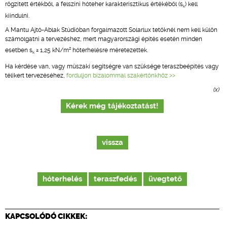
rögzített értékből, a felszíni hóteher karakterisztikus értékéből (s
) kell
k
kiindulni.
A Mantu Ajtó-Ablak Stúdióban forgalmazott Solarlux tetőknél nem kell külön
számolgatni a tervezéshez, mert magyarországi építés esetén minden
2
esetben s
≥ 1,25 kN/m
hóterhelésre méretezettek.
k
Ha kérdése van, vagy műszaki segítségre van szüksége teraszbeépítés vagy
télikert tervezéséhez,
forduljon bizalommal szakértőnkhöz >>
(x)
Kérek még tájékoztatást!
vissza
hóterhelés
teraszfedés
üvegtető
KAPCSOLÓDÓ CIKKEK: