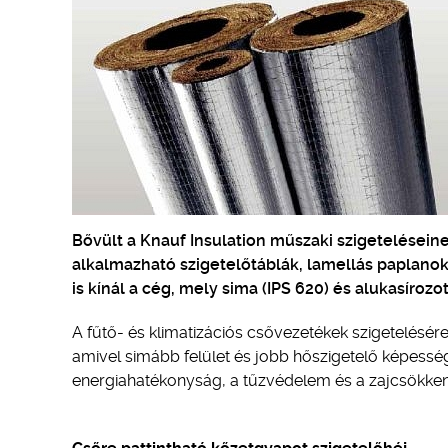
Bővült a Knauf Insulation műszaki szigetelésein
alkalmazható szigetelőtáblák, lamellás paplanok,
is kínál a cég, mely sima (IPS 620) és alukasírozo
A fűtő- és klimatizációs csővezetékek szigetelésére
amivel simább felület és jobb hőszigetelő képesség
energiahatékonyság, a tűzvédelem és a zajcsökkent