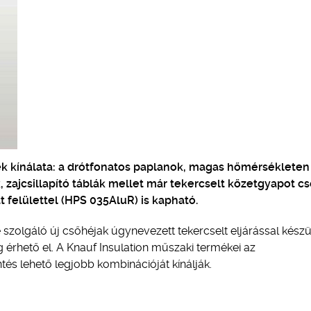
ek kínálata: a drótfonatos paplanok, magas hőmérsékleten
 zajcsillapító táblák mellet már tekercselt kőzetgyapot c
tt felülettel (HPS 035AluR) is kapható.
 szolgáló új csőhéjak úgynevezett tekercselt eljárással készü
 érhető el. A Knauf Insulation műszaki termékei az
és lehető legjobb kombinációját kínálják.