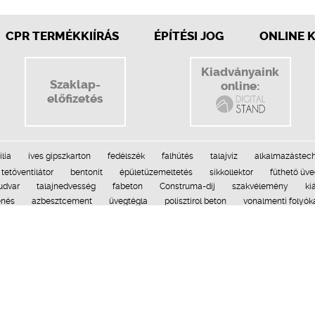
CPR TERMÉKKIÍRÁS
ÉPÍTÉSI JOG
ONLINE 
Kiadványaink
Szaklap-
online:
előfizetés
ília
íves gipszkarton
fedélszék
falhűtés
talajvíz
alkalmazástec
tetőventilátor
bentonit
épületüzemeltetés
síkkollektor
fűthető üv
óudvar
talajnedvesség
fabeton
Construma-díj
szakvélemény
kiá
enés
azbesztcement
üvegtégla
polisztirol beton
vonalmenti folyók
szélenergia
kéregpanel
műmárvány
napernyő
aljzatbeton
p
ics
garázskapu-meghajtás
fotovoltaikus elem
folyóka
üveg harmo
varchomok
szálcement lap
élvédő
redőnytok
napcella
öntisztu
kilincs
műanyag szigetelés
ajtómozgatás
dekorpadló
beépíthető
an
kapunyitó
szélkerék
zuhanyzó
lem
Médiaajánlat
Impresszum
Építési megoldások © 