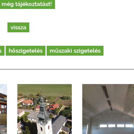
 még tájékoztatást!
vissza
s
hőszigetelés
műszaki szigetelés