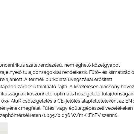
koncentrikus szálelrendezésű, nem éghető kőzetgyapot
 zajelnyelő tulajdonságokkal rendelkezik. Fűtő- és klimatizáci
 ajánlott. A termék burkolata üvegszállal erősített
tapadó zárócsík található rajta. A kivételesen alacsony hővez
ikusságnak köszönhető optimális hőszigetelő tulajdonságair
 035 AluR csőszigetelés a CE-jelölés alapfeltételeként az EN
ényének megfelel. Fűtési vagy épületgépészeti vezetékeken
középhőmérsékleten 0,035/0,036 W/mK (EnEV szerint).