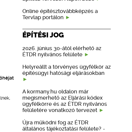
Online építésztovábbképzés a
Tervlap portálon
ÉPÍTÉSI JOG
2026. június 30-ától elérhető az
ÉTDR nyilvános felülete
Helyreállt a törvényes ügyfélkör az
építésügyi hatósági eljárásokban
sőhéjat
A kormany.hu oldalon már
megismerhető az Eljárási kódex
lnek,
ügyfélkörre és az ÉTDR nyilvános
felületére vonatkozó tervezet
Újra működni fog az ÉTDR
általános tájékoztatási felülete? -