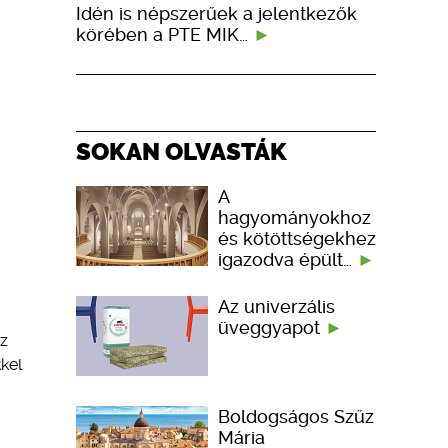
Idén is népszerűek a jelentkezők
körében a PTE MIK…
SOKAN OLVASTÁK
A
hagyományokhoz
és kötöttségekhez
igazodva épült…
Az univerzális
üveggyapot
oz
kel
Boldogságos Szűz
Mária