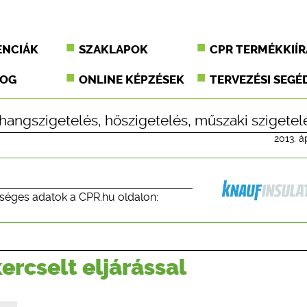
ENCIÁK
SZAKLAPOK
CPR TERMÉKKIÍR
JOG
ONLINE KÉPZÉSEK
TERVEZÉSI SEGÉ
hangszigetelés
,
hőszigetelés
,
műszaki szigetel
2013. áp
séges adatok a CPR.hu oldalon:
ercselt eljárással