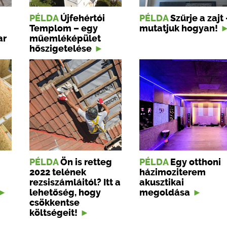
PÉLDA
Újfehértói
PÉLDA
Szűrje a zajt 
Templom – egy
mutatjuk hogyan!
ar
műemléképület
hőszigetelése
PÉLDA
Ön is retteg
PÉLDA
Egy otthoni
2022 telének
házimoziterem
rezsiszámláitól? Itt a
akusztikai
lehetőség, hogy
megoldása
csökkentse
költségeit!