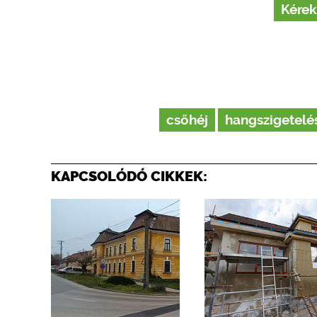
Kérek
csőhéj
hangszigetelé
KAPCSOLÓDÓ CIKKEK: