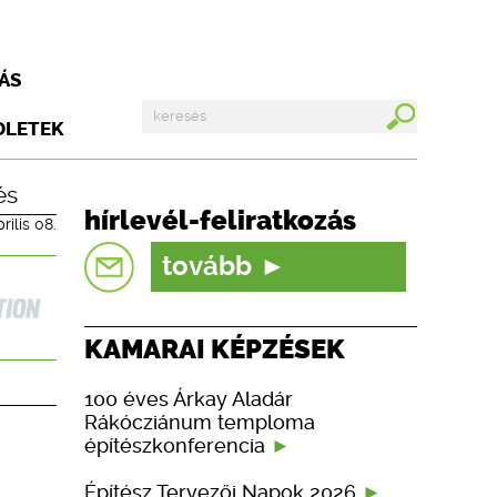
ÁS
DLETEK
és
hírlevél-feliratkozás
rilis 08.
tovább
KAMARAI KÉPZÉSEK
100 éves Árkay Aladár
Rákócziánum temploma
építészkonferencia
Építész Tervezői Napok 2026