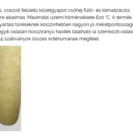
, csiszolt felületű kőzetgyapot csőhéj fűtő- és klimatizációs
re alkalmas. Maximális üzemi hőmérséklete 620 °C. A termék
 gyártási tűréseknek köszönhetően nagyon jó méretpontosság
ik oldalán hosszirányú hasíték található (a szemközti oldalo
55 szabványok összes kritériumának megfelel.