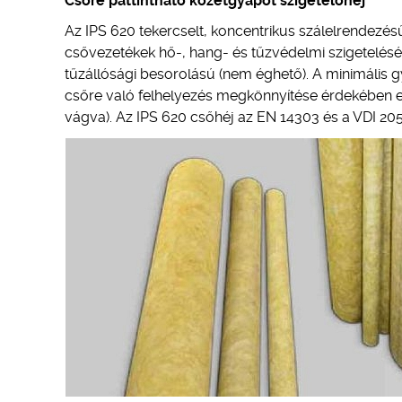
Csőre pattintható kőzetgyapot szigetelőhéj
Az IPS 620 tekercselt, koncentrikus szálelrendezésű
csővezetékek hő-, hang- és tűzvédelmi szigetelésé
tűzállósági besorolású (nem éghető). A minimális
csőre való felhelyezés megkönnyítése érdekében egy
vágva). Az IPS 620 csőhéj az EN 14303 és a VDI 20