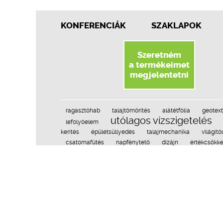
KONFERENCIÁK
SZAKLAPOK
Szeretném
a termékeimet
megjelentetni
ragasztóhab
talajtömörítés
alátétfólia
geotext
utólagos vízszigetelés
lefolyóelem
kerítés
épületsüllyedés
talajmechanika
világít
csatornafűtés
napfénytető
dizájn
értékcsökk
polimerpala
adalékanyag
szerkezettemperálás
fugázás
parketta
hófogó
téralakítás
kav
fotovillamos modul
alátétfedés
tokszellőző
k
falszárítás
favédelem
borostyánfal
parkoló
szilárdságt
süllyesztett garázs
jövőkép
Adatvéde