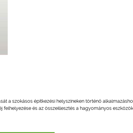
át a szokásos építkezési helyszíneken történő alkalmazásh
héj felhelyezése és az összeillesztés a hagyományos eszközök