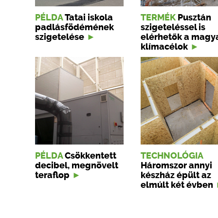
PÉLDA
Tatai iskola
TERMÉK
Pusztán
padlásfödémének
szigeteléssel is
szigetelése
elérhetők a magy
klímacélok
PÉLDA
Csökkentett
TECHNOLÓGIA
decibel, megnövelt
Háromszor annyi
teraflop
készház épült az
elmúlt két évben