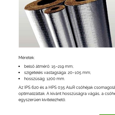
Méretek:
belső átmérő: 15–219 mm;
szigetelés vastagsága: 20–105 mm;
hosszúság: 1200 mm.
Az IPS 620 és a HPS 035 AluR csőhéjak csomagolás
optimalizáltak. A kívánt hosszúságra vágás, a cső
egyszerűen kivitelezhető.