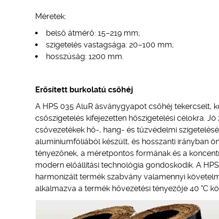
Méretek:
belső átmérő: 15–219 mm;
szigetelés vastagsága: 20–100 mm;
hosszúság: 1200 mm.
Erősített burkolatú csőhéj
A HPS 035 AluR ásványgyapot csőhéj tekercselt, 
csőszigetelés kifejezetten hőszigetelési célokra. Jó
csővezetékek hő-, hang- és tűzvédelmi szigetelésére
alumíniumfóliából készült, és hosszanti irányban ön
tényezőnek, a méretpontos formának és a koncentr
modern előállítási technológia gondoskodik. A HPS
harmonizált termék szabvány valamennyi követelm
alkalmazva a termék hővezetési tényezője 40 °C 