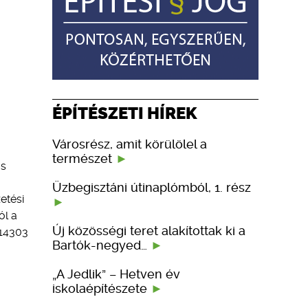
ÉPÍTÉSZETI HÍREK
Városrész, amit körülölel a
természet
ós
Üzbegisztáni útinaplómból, 1. rész
etési
ól a
Új közösségi teret alakítottak ki a
 14303
Bartók-negyed…
„A Jedlik” – Hetven év
iskolaépítészete