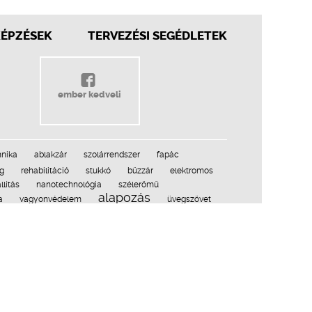
KÉPZÉSEK
TERVEZÉSI SEGÉDLETEK
ember kedveli
hnika
ablakzár
szolárrendszer
fapác
eg
rehabilitáció
stukkó
bűzzár
elektromos
llítás
nanotechnológia
szélerőmű
alapozás
a
vagyonvédelem
üvegszövet
vízépítés
urhab
lépéshanggátlás
alátétlemez
nikafal
dekorlemez
esettanulmány
műgránit
lás
attika
ÉTE
látványkandalló
gyalogút
 lábtörlő
füstcső
homok
jövő
hullámpala
2009–2016