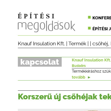
KONFER
ÉPÍTÉSI 
Knauf Insulation Kft.
|
Termék
| |
csőhéj
,
kapcsolat
Knauf Insulation Kft.
Budaörs
Termékkiíráshoz szük
tovább
Korszerű új csőhéjak tek