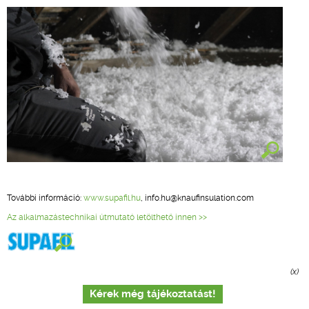
További információ:
www.supafil.hu
, info.hu@knaufinsulation.com
Az alkalmazástechnikai útmutató letölthető innen >>
(x)
Kérek még tájékoztatást!