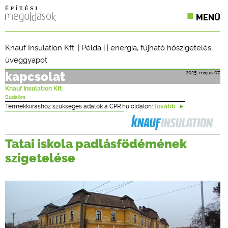
MENÜ
KONFERENCIÁK
Knauf Insulation Kft.
|
Példa
| |
energia
,
fújható hőszigetelés
,
üveggyapot
SZAKLAPOK
2025. május 07.
kapcsolat
CPR TERMÉKKIÍRÁS
Knauf Insulation Kft.
Budaörs
ÉPÍTÉSI JOG
Termékkiíráshoz szükséges adatok a CPR.hu oldalon:
tovább
ONLINE KÉPZÉSEK
Tatai iskola padlásfödémének
TERVEZÉSI SEGÉDLETEK
szigetelése