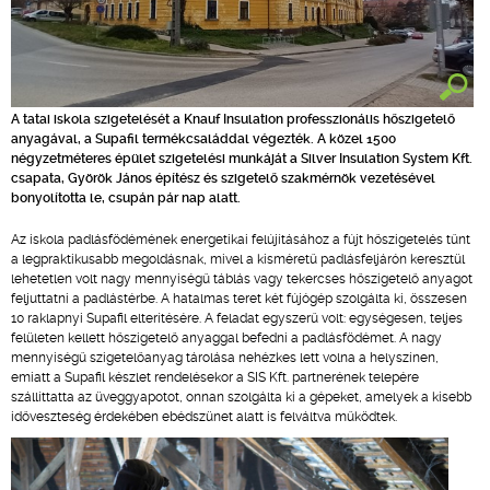
A tatai iskola szigetelését a Knauf Insulation professzionális hőszigetelő
anyagával, a Supafil termékcsaláddal végezték. A közel 1500
négyzetméteres épület szigetelési munkáját a Silver Insulation System Kft.
csapata, Györök János építész és szigetelő szakmérnök vezetésével
bonyolította le, csupán pár nap alatt.
Az iskola padlásfödémének energetikai felújításához a fújt hőszigetelés tűnt
a legpraktikusabb megoldásnak, mivel a kisméretű padlásfeljárón keresztül
lehetetlen volt nagy mennyiségű táblás vagy tekercses hőszigetelő anyagot
feljuttatni a padlástérbe. A hatalmas teret két fújógép szolgálta ki, összesen
10 raklapnyi Supafil elterítésére. A feladat egyszerű volt: egységesen, teljes
felületen kellett hőszigetelő anyaggal befedni a padlásfödémet. A nagy
mennyiségű szigetelőanyag tárolása nehézkes lett volna a helyszínen,
emiatt a Supafil készlet rendelésekor a SIS Kft. partnerének telepére
szállíttatta az üveggyapotot, onnan szolgálta ki a gépeket, amelyek a kisebb
időveszteség érdekében ebédszünet alatt is felváltva működtek.