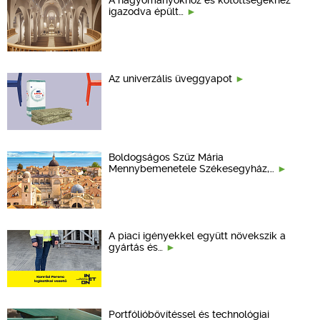
igazodva épült…
Az univerzális üveggyapot
Boldogságos Szűz Mária
Mennybemenetele Székesegyház,…
A piaci igényekkel együtt növekszik a
gyártás és…
Portfólióbővítéssel és technológiai