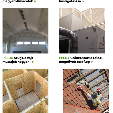
magyar klímacélok
hőszigetelése
PÉLDA
Szűrje a zajt –
PÉLDA
Csökkentett decibel,
mutatjuk hogyan!
megnövelt teraflop