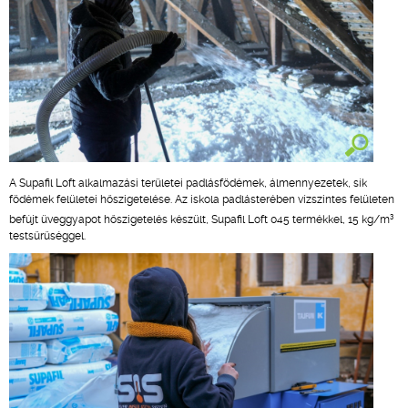
A Supafil Loft alkalmazási területei padlásfödémek, álmennyezetek, sík
födémek felületei hőszigetelése. Az iskola padlásterében vízszintes felületen
3
befújt üveggyapot hőszigetelés készült, Supafil Loft 045 termékkel, 15 kg/m
testsűrűséggel.