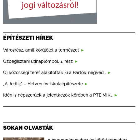
ÉPÍTÉSZETI HÍREK
Városrész, amit körülölel a természet
Üzbegisztáni útinaplómból, 1. rész
Új közösségi teret alakítottak ki a Bartók-negyed…
„A Jedlik” – Hetven év iskolaépítészete
Idén is népszerűek a jelentkezők körében a PTE MIK…
SOKAN OLVASTÁK
A hagyományokhoz és kötöttségekhez