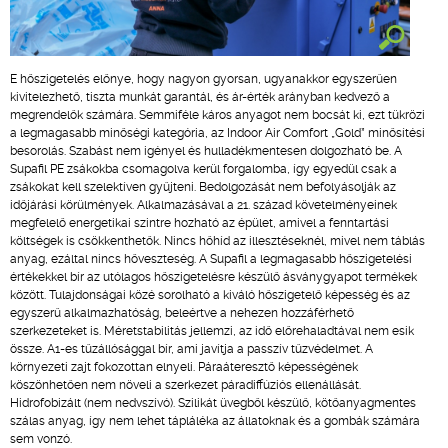
E hőszigetelés előnye, hogy nagyon gyorsan, ugyanakkor egyszerűen
kivitelezhető, tiszta munkát garantál, és ár-érték arányban kedvező a
megrendelők számára. Semmiféle káros anyagot nem bocsát ki, ezt tükrözi
a legmagasabb minőségi kategória, az Indoor Air Comfort „Gold” minősítési
besorolás. Szabást nem igényel és hulladékmentesen dolgozható be. A
Supafil PE zsákokba csomagolva kerül forgalomba, így egyedül csak a
zsákokat kell szelektíven gyűjteni. Bedolgozását nem befolyásolják az
időjárási körülmények. Alkalmazásával a 21. század követelményeinek
megfelelő energetikai szintre hozható az épület, amivel a fenntartási
költségek is csökkenthetők. Nincs hőhíd az illesztéseknél, mivel nem táblás
anyag, ezáltal nincs hőveszteség. A Supafil a legmagasabb hőszigetelési
értékekkel bír az utólagos hőszigetelésre készülő ásványgyapot termékek
között. Tulajdonságai közé sorolható a kiváló hőszigetelő képesség és az
egyszerű alkalmazhatóság, beleértve a nehezen hozzáférhető
szerkezeteket is. Méretstabilitás jellemzi, az idő előrehaladtával nem esik
össze. A1-es tűzállósággal bír, ami javítja a passzív tűzvédelmet. A
környezeti zajt fokozottan elnyeli. Páraáteresztő képességének
köszönhetően nem növeli a szerkezet páradiffúziós ellenállását.
Hidrofobizált (nem nedvszívó). Szilikát üvegből készülő, kötőanyagmentes
szálas anyag, így nem lehet tápláléka az állatoknak és a gombák számára
sem vonzó.