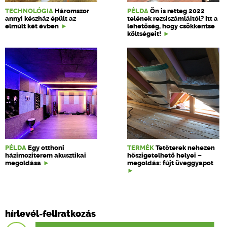
TECHNOLÓGIA
Háromszor
PÉLDA
Ön is retteg 2022
annyi készház épült az
telének rezsiszámláitól? Itt a
elmúlt két évben
lehetőség, hogy csökkentse
költségeit!
PÉLDA
Egy otthoni
TERMÉK
Tetőterek nehezen
házimoziterem akusztikai
hőszigetelhető helyei –
megoldása
megoldás: fújt üveggyapot
hírlevél-feliratkozás