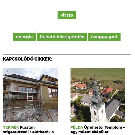
vissza
energia
fújható hőszigetelés
üveggyapot
KAPCSOLÓDÓ CIKKEK:
TERMÉK
Pusztán
PÉLDA
Újfehértói Templom –
szigeteléssel is elérhetők a
egy műemléképület