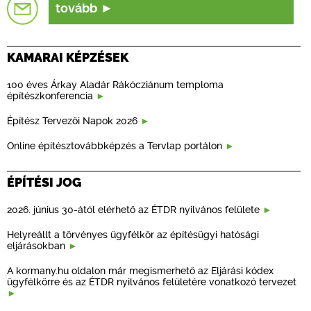
tovább
KAMARAI KÉPZÉSEK
100 éves Árkay Aladár Rákócziánum temploma
építészkonferencia
Építész Tervezői Napok 2026
Online építésztovábbképzés a Tervlap portálon
ÉPÍTÉSI JOG
2026. június 30-ától elérhető az ÉTDR nyilvános felülete
Helyreállt a törvényes ügyfélkör az építésügyi hatósági
eljárásokban
A kormany.hu oldalon már megismerhető az Eljárási kódex
ügyfélkörre és az ÉTDR nyilvános felületére vonatkozó tervezet